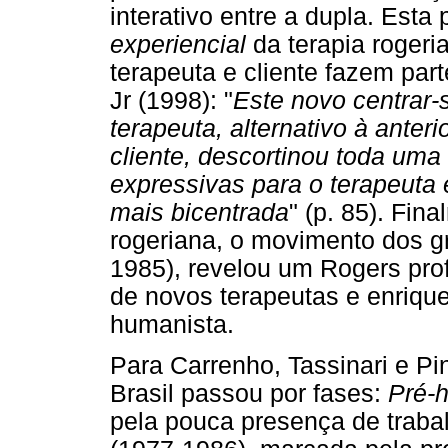
interativo entre a dupla. Esta
experiencial
da terapia rogeri
terapeuta e cliente fazem par
Jr (1998): "
Este novo centrar-
terapeuta, alternativo à anteri
cliente, descortinou toda um
expressivas para o terapeuta e
mais bicentrada
" (p. 85). Fin
rogeriana, o movimento dos g
1985), revelou um Rogers pr
de novos terapeutas e enriqu
humanista.
Para Carrenho, Tassinari e Pi
Brasil passou por fases:
Pré-h
pela pouca presença de trab