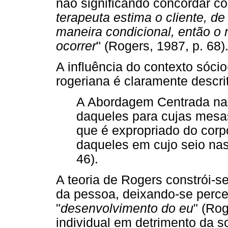
não significando concordar c
terapeuta estima o cliente, d
maneira condicional, então o
ocorrer
" (Rogers, 1987, p. 68)
A influência do contexto sócio
rogeriana é claramente descri
A Abordagem Centrada na 
daqueles para cujas mesas
que é expropriado do corp
daqueles em cujo seio na
46).
A teoria de Rogers constrói-s
da pessoa, deixando-se perce
"
desenvolvimento do eu
" (Rog
individual em detrimento da 