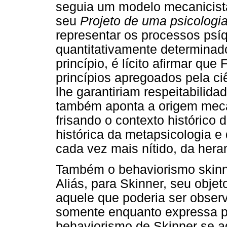
seguia um modelo mecanicista
seu
Projeto de uma psicologia 
representar os processos psí
quantitativamente determina
princípio, é lícito afirmar que
princípios apregoados pela ci
lhe garantiriam respeitabilida
também aponta a origem mecan
frisando o contexto histórico 
histórica da metapsicologia e
cada vez mais nítido, da heranç
Também o behaviorismo skinne
Aliás, para Skinner, seu obje
aquele que poderia ser observ
somente enquanto expressa p
behaviorismo de Skinner se 