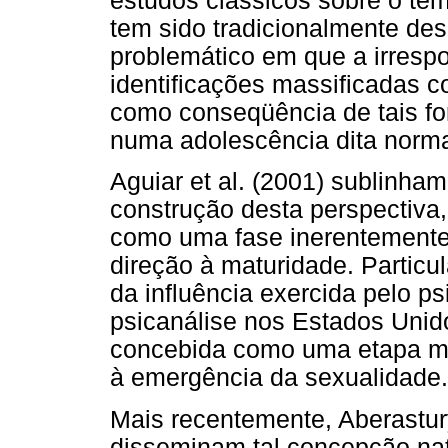
estudos clássicos sobre o tem
tem sido tradicionalmente de
problemático em que a irrespon
identificações massificadas 
como conseqüência de tais fo
numa adolescência dita norma
Aguiar et al. (2001) sublinham
construção desta perspectiva
como uma fase inerentemente
direção à maturidade. Particu
da influência exercida pelo ps
psicanálise nos Estados Unid
concebida como uma etapa ma
à emergência da sexualidade.
Mais recentemente, Aberastur
disseminam tal concepção natu