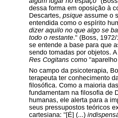
algum lugar no espaço
" (Boss
dessa forma em oposição à c
Descartes,
psique
assume o s
entendida como o espírito h
dizer aquilo no que algo se 
todo o restante
." (Boss, 1972/
se entende a base para que a
sendo tomadas por objetos. A 
Res Cogitans
como "aparelho p
No campo da psicoterapia, Bo
terapeuta ter conhecimento 
filosófica. Como a maioria da
fundamentam na filosofia de D
humanas, ele alerta para a imp
seus pressupostos teóricos ex
cartesiana: "[É] (...)
indispensá