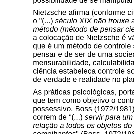
possibilidade de se manipular 
Nietzsche afirma (conforme ci
o "(...)
século XIX não trouxe a 
método (método de pensar cien
a colocação de Nietzsche é vá
que é um método de controle
pensar e de ser de uma socie
mensurabilidade, calculabilid
ciência estabeleça controle 
de verdade e realidade no pla
As práticas psicológicas, por
que tem como objetivo o contr
possessivo. Boss (1972/1981) 
correm de "(...)
servir para um
relação a todos os objetos do
semelhantes
" (Boss, 1972/198