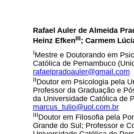
Rafael Auler de Almeida Pra
III
Heinz Efken
; Carmem Lúcia
I
Mestre e Doutorando em Psico
Católica de Pernambuco (Unic
rafaelpradoauler@gmail.com
II
Doutor em Psicologia pela U
Professor da Graduação e Pó
da Universidade Católica de 
marcus_tulio@uol.com.br
III
Doutor em Filosofia pela Pon
Grande do Sul; Professor e C
Universidade Católica de Per