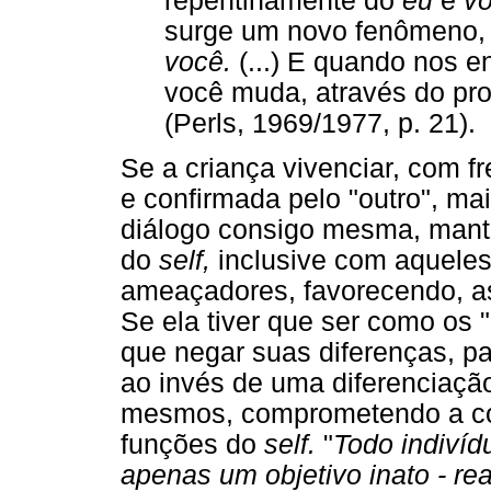
repentinamente do
eu
e
v
surge um novo fenômeno,
você.
(...) E quando nos 
você muda, através do pr
(Perls, 1969/1977, p. 21).
Se a criança vivenciar, com fr
e confirmada pelo "outro", ma
diálogo consigo mesma, mant
do
self,
inclusive com aqueles
ameaçadores, favorecendo, a
Se ela tiver que ser como os 
que negar suas diferenças, pa
ao invés de uma diferenciaçã
mesmos, comprometendo a cons
funções do
self.
"
Todo indivíd
apenas um objetivo inato - rea