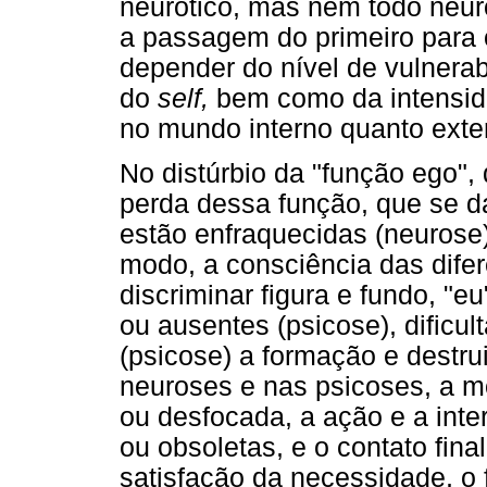
neurótico, mas nem todo neur
a passagem do primeiro para o
depender do nível de vulnerab
do
self,
bem como da intensida
no mundo interno quanto exte
No distúrbio da "função ego",
perda dessa função, que se dá
estão enfraquecidas (neurose)
modo, a consciência das dife
discriminar figura e fundo, "e
ou ausentes (psicose), dificul
(psicose) a formação e destru
neuroses e nas psicoses, a m
ou desfocada, a ação e a int
ou obsoletas, e o contato fina
satisfação da necessidade, o 