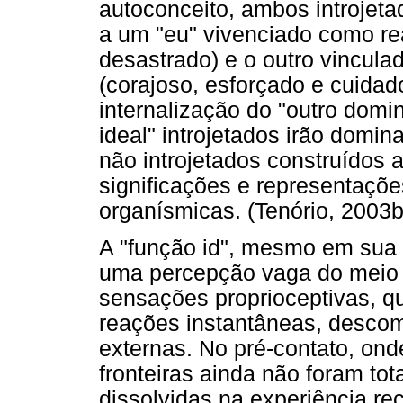
autoconceito, ambos introjeta
a um "eu" vivenciado como re
desastrado) e o outro vincul
(corajoso, esforçado e cuidad
internalização do "outro domin
ideal" introjetados irão domina
não introjetados construídos a
significações e representaçõ
organísmicas. (Tenório, 2003b
A "função id", mesmo em sua p
uma percepção vaga do meio 
sensações proprioceptivas, 
reações instantâneas, desc
externas. No pré-contato, on
fronteiras ainda não foram to
dissolvidas na experiência re