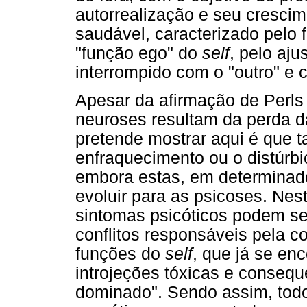
autorrealização e seu cresci
saudável, caracterizado pelo f
"função ego" do
self
, pelo aju
interrompido com o "outro" e
Apesar da afirmação de Perls 
neuroses resultam da perda d
pretende mostrar aqui é que t
enfraquecimento ou o distúrb
embora estas, em determinad
evoluir para as psicoses. Nes
sintomas psicóticos podem s
conflitos responsáveis pela co
funções do
self
, que já se en
introjeções tóxicas e consequ
dominado". Sendo assim, todo 