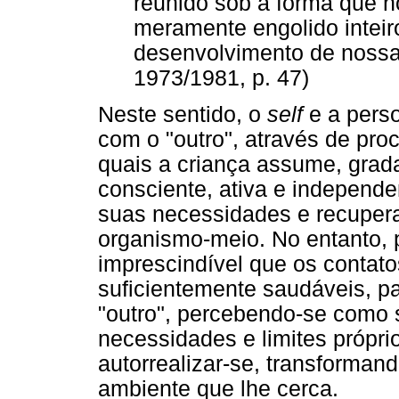
reunido sob a forma que no
meramente engolido inteiro
desenvolvimento de nossa
1973/1981, p. 47)
Neste sentido, o
self
e a pers
com o "outro", através de pro
quais a criança assume, grad
consciente, ativa e independe
suas necessidades e recupera
organismo-meio. No entanto, p
imprescindível que os contat
suficientemente saudáveis, pa
"outro", percebendo-se como s
necessidades e limites própr
autorrealizar-se, transforma
ambiente que lhe cerca.