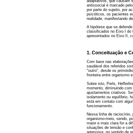
adaptativos, que causam sof
antissocial é marcado pelo
por parte do sujeito, por 
psicóticos, os pacientes 
realidade, manifestando de
A hipótese que se defende 
classificados no Eixo I d
apresentados no Eixo II, 
1. Conceituação e C
Com base nas elaborações
saudável dos referidos si
"outro", desde os primórdi
fronteira entre organismo 
Sobre isto, Perls, Heffer
momento, diminuindo com o
ajustamentos criativos. Se
isolamento ou equilíbrio, 
está em contato com algu
funcionamento.
Nessa linha de raciocínio,
organismo-meio, sendo, por
maior e mais clara for a d
situações de tensão e conf
agressiva, no sentido de r