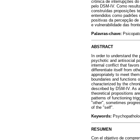
crônica de interrupções d
pelo DSM-IV. Como resultad
construídas proposições te
entendidos como padrões n
positivas da percepção de 
e vulnerabilidade das fron
Palavras-chave:
Psicopatol
ABSTRACT
In order to understand the
psychotic and antisocial pa
internal conflict that favor
differentiate itself from o
appropriately to meet them.
boundaries and functions of
characterized by the chroni
described by DSM-IV. As a r
theoretical propositions ar
patterns of functioning tri
"other", sometimes progress
of the "self".
Keywords:
Psychopathology
RESUMEN
Con el objetivo de compren