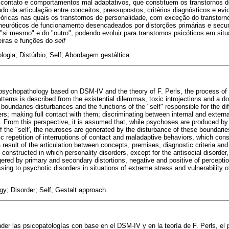
o contato e comportamentos mal adaptativos, que constituem os transtornos d
o da articulação entre conceitos, pressupostos, critérios diagnósticos e evi
óricas nas quais os transtornos de personalidade, com exceção do transtorno
euróticos de funcionamento desencadeados por distorções primárias e secun
"si mesmo" e do "outro", podendo evoluir para transtornos psicóticos em si
teiras e funções do
self
ogia; Distúrbio; Self; Abordagem gestáltica.
 psychopathology based on DSM-IV and the theory of F. Perls, the process of s
tterns is described from the existential dilemmas, toxic introjections and a 
s boundaries disturbances and the functions of the "self" responsible for the dif
thers; making full contact with them; discriminating between internal and exte
 From this perspective, it is assumed that, while psychoses are produced by th
 the "self', the neuroses are generated by the disturbance of these boundaries
c repetition of interruptions of contact and maladaptive behaviors, which cons
esult of the articulation between concepts, premises, diagnostic criteria and 
e constructed in which personality disorders, except for the antisocial disorder
ggered by primary and secondary distortions, negative and positive of perceptio
ing to psychotic disorders in situations of extreme stress and vulnerability 
; Disorder; Self; Gestalt approach.
der las psicopatologías con base en el DSM-IV y en la teoría de F. Perls, el 