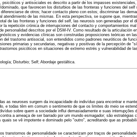
 psicóticos y antisociales es descrito a partir de los impasses existenciales,
/dominado, que favorecen los disturbios de las fronteras y funciones del self
a diferenciarse de otros; hacer contacto pleno con estos; discriminar las dem
l atendimiento de las mismas. En esta perspectiva, se supone que, mientras
total de las fronteras y funciones del self, las neurosis son generadas por el d
or la repetición crónica de interrupciones del contacto y comportamientos mal
 de personalidad descritos por el DSM-IV. Como resultado de la articulación e
agnósticos y evidencias clínicas son construidas proposiciones teóricas en las
n del trastorno antisocial, son entendidos como padrones neuróticos de func
iones primarias y secundarias, negativas y positivas de la percepción de "sí
trastornos psicóticos en situaciones de extremo estrés y vulnerabilidad de las
logía; Disturbio; Self; Abordaje gestáltica.
das as neuroses surgem da incapacidade do indivíduo para encontrar e mante
ndo, e todas têm em comum o sentimento de que os limites do meio se esten
divíduo sobre quem a sociedade influi demasiadamente e suas interrupções 
o contra a ameaça de ser barrado por um mundo esmagador; são estratégias c
s quais se vê impotente e dominado pelo "outro", acreditando que as probabil
 transtornos de personalidade se caracterizam por traços de personalidade 