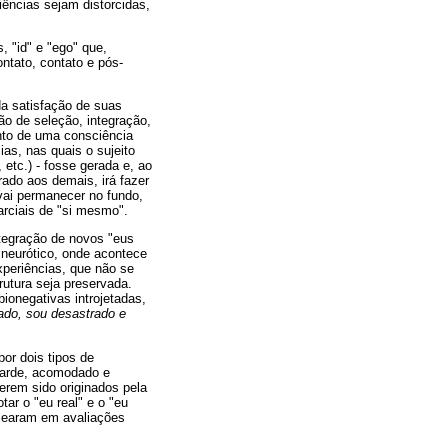
ências sejam distorcidas,
, "id" e "ego" que,
ntato, contato e pós-
a satisfação de suas
o de seleção, integração,
ento de uma consciência
as, nas quais o sujeito
 etc.) - fosse gerada e, ao
ado aos demais, irá fazer
 vai permanecer no fundo,
arciais de "si mesmo".
ntegração de novos "eus
 neurótico, onde acontece
xperiências, que não se
rutura seja preservada.
ionegativas introjetadas,
ado, sou desastrado e
or dois tipos de
ovarde, acomodado e
erem sido originados pela
tar o "eu real" e o "eu
basearam em avaliações