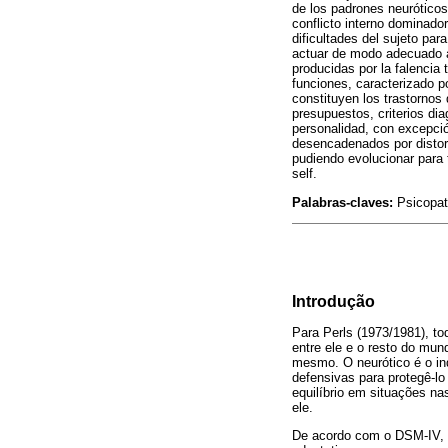
de los padrones neuróticos,
conflicto interno dominador
dificultades del sujeto par
actuar de modo adecuado a
producidas por la falencia 
funciones, caracterizado p
constituyen los trastornos
presupuestos, criterios di
personalidad, con excepció
desencadenados por distors
pudiendo evolucionar para 
self.
Palabras-claves:
Psicopato
Introdução
Para Perls (1973/1981), to
entre ele e o resto do mu
mesmo. O neurótico é o in
defensivas para protegê-l
equilíbrio em situações na
ele.
De acordo com o DSM-IV, os