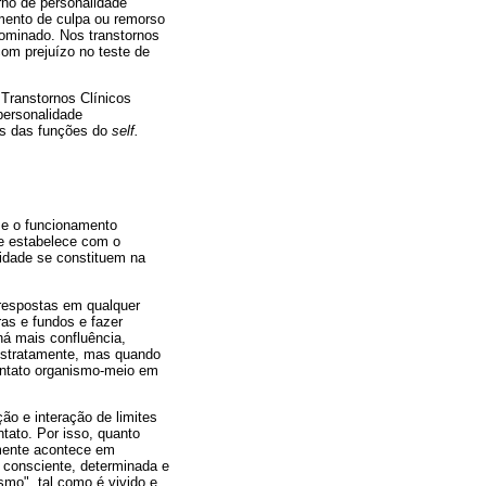
orno de personalidade
imento de culpa ou remorso
 dominado. Nos transtornos
om prejuízo no teste de
 Transtornos Clínicos
personalidade
ios das funções do
self.
 e o funcionamento
se estabelece com o
idade se constituem na
 respostas em qualquer
as e fundos e fazer
há mais confluência,
bstratamente, mas quando
ontato organismo-meio em
ão e interação de limites
tato. Por isso, quanto
almente acontece em
 consciente, determinada e
smo", tal como é vivido e