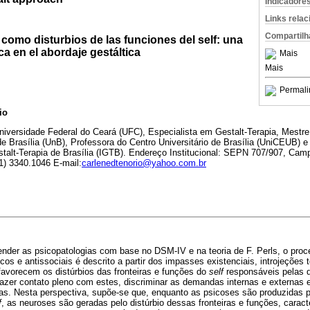
Indicadore
Links rela
Compartilh
como disturbios de las funciones del self: una
ca en el abordaje gestáltica
Mais
Mais
Permali
io
niversidade Federal do Ceará (UFC), Especialista em Gestalt-Terapia, Mestr
de Brasília (UnB), Professora do Centro Universitário de Brasília (UniCEUB) 
estalt-Terapia de Brasília (IGTB). Endereço Institucional: SEPN 707/907, C
61) 3340.1046 E-mail:
carlenedtenorio@yahoo.com.br
nder as psicopatologias com base no DSM-IV e na teoria de F. Perls, o proc
cos e antissociais é descrito a partir dos impasses existenciais, introjeções t
avorecem os distúrbios das fronteiras e funções do
self
responsáveis pelas di
 fazer contato pleno com estes, discriminar as demandas internas e externas
. Nesta perspectiva, supõe-se que, enquanto as psicoses são produzidas pel
f
, as neuroses são geradas pelo distúrbio dessas fronteiras e funções, caract