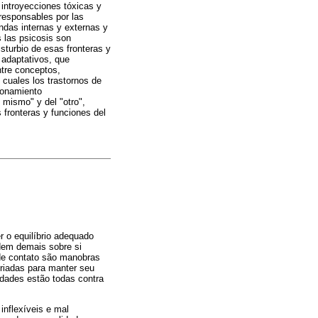
 introyecciones tóxicas y
 responsables por las
andas internas y externas y
 las psicosis son
isturbio de esas fronteras y
 adaptativos, que
ntre conceptos,
 cuales los trastornos de
ionamiento
 mismo" y del "otro",
 fronteras y funciones del
r o equilíbrio adequado
dem demais sobre si
de contato são manobras
riadas para manter seu
idades estão todas contra
inflexíveis e mal