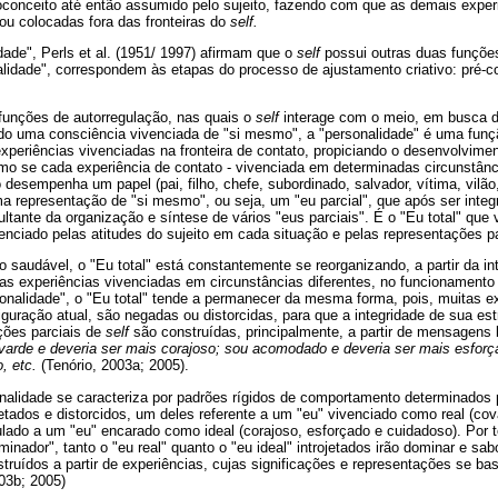
onceito até então assumido pelo sujeito, fazendo com que as demais experi
ou colocadas fora das fronteiras do
self.
ade", Perls et al. (1951/ 1997) afirmam que o
self
possui outras duas funções
lidade", correspondem às etapas do processo de ajustamento criativo: pré-co
 funções de autorregulação, nas quais o
self
interage com o meio, em busca d
ndo uma consciência vivenciada de "si mesmo", a "personalidade" é uma funçã
xperiências vivenciadas na fronteira de contato, propiciando o desenvolvim
mo se cada experiência de contato - vivenciada em determinadas circunstânci
desempenha um papel (pai, filho, chefe, subordinado, salvador, vítima, vilão,
representação de "si mesmo", ou seja, um "eu parcial", que após ser integr
sultante da organização e síntese de vários "eus parciais". É o "Eu total" que
uenciado pelas atitudes do sujeito em cada situação e pelas representações p
saudável, o "Eu total" está constantemente se reorganizando, a partir da i
vas experiências vivenciadas em circunstâncias diferentes, no funcionamento
sonalidade", o "Eu total" tende a permanecer da mesma forma, pois, muitas e
ração atual, são negadas ou distorcidas, para que a integridade de sua est
ções parciais de
self
são construídas, principalmente, a partir de mensagens b
varde e deveria ser mais corajoso; sou acomodado e deveria ser mais esforç
o, etc.
(Tenório, 2003a; 2005).
nalidade se caracteriza por padrões rígidos de comportamento determinados p
etados e distorcidos, um deles referente a um "eu" vivenciado como real (c
ulado a um "eu" encarado como ideal (corajoso, esforçado e cuidadoso). Por t
minador", tanto o "eu real" quanto o "eu ideal" introjetados irão dominar e sabo
nstruídos a partir de experiências, cujas significações e representações se 
03b; 2005)