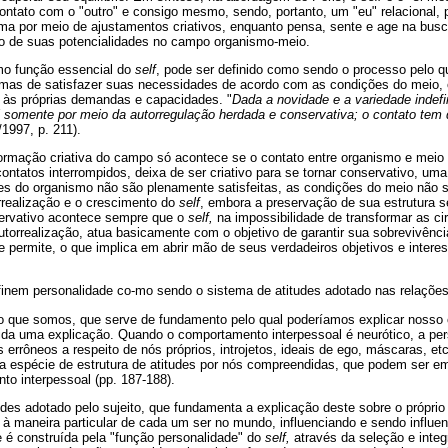
contato com o "outro" e consigo mesmo, sendo, portanto, um "eu" relacional, 
rma por meio de ajustamentos criativos, enquanto pensa, sente e age na busc
o de suas potencialidades no campo organismo-meio.
mo função essencial do
self
, pode ser definido como sendo o processo pelo q
ormas de satisfazer suas necessidades de acordo com as condições do meio,
 às próprias demandas e capacidades. "
Dada a novidade e a variedade indef
l somente por meio da autorregulação herdada e conservativa; o contato tem
/1997, p. 211).
ormação criativa do campo só acontece se o contato entre organismo e meio f
contatos interrompidos, deixa de ser criativo para se tornar conservativo, uma
es do organismo não são plenamente satisfeitas, as condições do meio não 
orrealização e o crescimento do
self
, embora a preservação de sua estrutura s
ervativo acontece sempre que o
self,
na impossibilidade de transformar as ci
torrealização, atua basicamente com o objetivo de garantir sua sobrevivência
 permite, o que implica em abrir mão de seus verdadeiros objetivos e intere
efinem personalidade co-mo sendo o sistema de atitudes adotado nas relações
 do que somos, que serve de fundamento pelo qual poderíamos explicar noss
ida uma explicação. Quando o comportamento interpessoal é neurótico, a per
errôneos a respeito de nós próprios, introjetos, ideais de ego, máscaras, etc.
a espécie de estrutura de atitudes por nós compreendidas, que podem ser 
to interpessoal (pp. 187-188).
des adotado pelo sujeito, que fundamenta a explicação deste sobre o própri
 à maneira particular de cada um ser no mundo, influenciando e sendo influe
 é construída pela "função personalidade" do
self,
através da seleção e inte