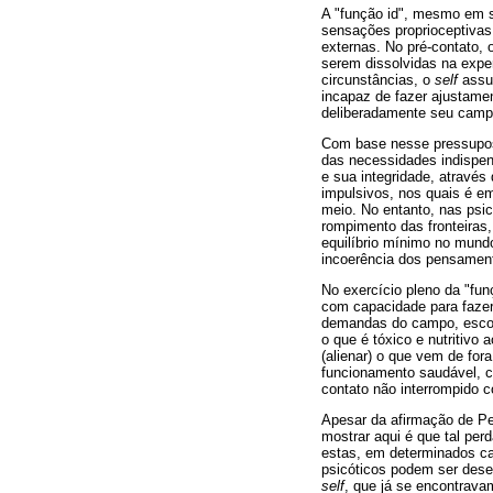
A "função id", mesmo em s
sensações proprioceptiva
externas. No pré-contato,
serem dissolvidas na exper
circunstâncias, o
self
assu
incapaz de fazer ajustamen
deliberadamente seu campo
Com base nesse pressupost
das necessidades indispen
e sua integridade, atravé
impulsivos, nos quais é e
meio. No entanto, nas psi
rompimento das fronteiras,
equilíbrio mínimo no mund
incoerência dos pensamen
No exercício pleno da "fu
com capacidade para fazer
demandas do campo, escolh
o que é tóxico e nutritivo 
(alienar) o que vem de for
funcionamento saudável, ca
contato não interrompido 
Apesar da afirmação de Pe
mostrar aqui é que tal per
estas, em determinados ca
psicóticos podem ser desen
self
, que já se encontrava