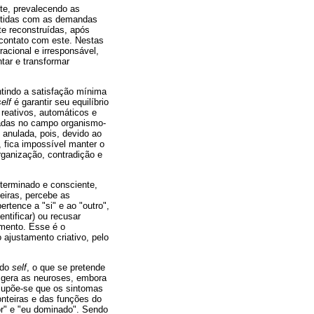
te, prevalecendo as
etidas com as demandas
te reconstruídas, após
 contato com este. Nestas
racional e irresponsável,
ntar e transformar
tindo a satisfação mínima
elf
é garantir seu equilíbrio
reativos, automáticos e
iadas no campo organismo-
 anulada, pois, devido ao
, fica impossível manter o
ganização, contradição e
eterminado e consciente,
eiras, percebe as
tence a "si" e ao "outro",
entificar) ou recusar
imento. Esse é o
o ajustamento criativo, pelo
 do
self
, o que se pretende
o gera as neuroses, embora
 supõe-se que os sintomas
onteiras e das funções do
or" e "eu dominado". Sendo