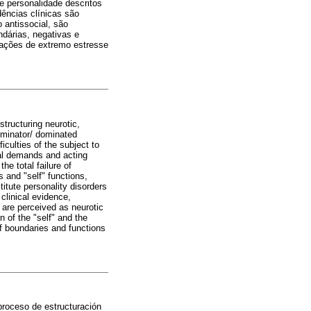
e personalidade descritos
dências clínicas são
 antissocial, são
dárias, negativas e
tuações de extremo estresse
tructuring neurotic,
dominator/ dominated
ficulties of the subject to
rnal demands and acting
e total failure of
 and "self" functions,
titute personality disorders
clinical evidence,
, are perceived as neurotic
n of the "self" and the
of boundaries and functions
proceso de estructuración