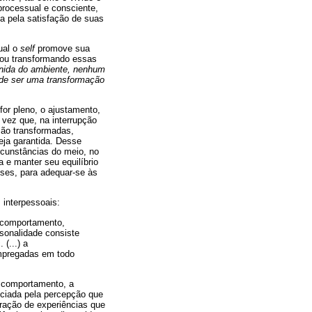
processual e consciente,
a pela satisfação de suas
ual o
self
promove sua
 ou transformando essas
inida do ambiente, nenhum
 de ser uma transformação
or pleno, o ajustamento,
 vez que, na interrupção
são transformadas,
eja garantida. Desse
rcunstâncias do meio, no
 e manter seu equilíbrio
sses, para adequar-se às
 interpessoais:
o comportamento,
sonalidade consiste
 (...) a
empregadas em todo
o comportamento, a
nciada pela percepção que
gração de experiências que