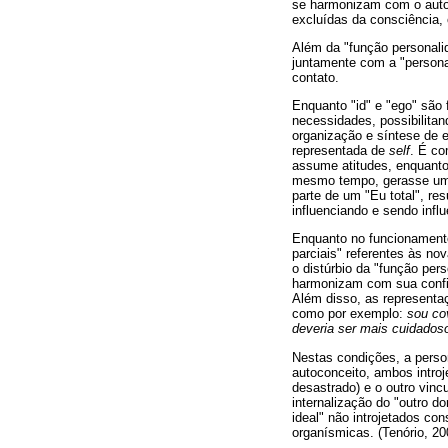
se harmonizam com o autoc
excluídas da consciência, 
Além da "função personalid
juntamente com a "persona
contato.
Enquanto "id" e "ego" são
necessidades, possibilita
organização e síntese de e
representada de
self
. É co
assume atitudes, enquanto 
mesmo tempo, gerasse uma 
parte de um "Eu total", re
influenciando e sendo infl
Enquanto no funcionamento 
parciais" referentes às no
o distúrbio da "função per
harmonizam com sua configu
Além disso, as representa
como por exemplo:
sou co
deveria ser mais cuidados
Nestas condições, a perso
autoconceito, ambos introj
desastrado) e o outro vinc
internalização do "outro do
ideal" não introjetados co
organísmicas. (Tenório, 20