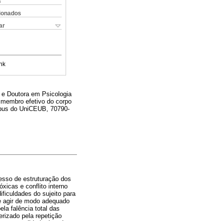
s
cionados
ar
nk
e e Doutora em Psicologia
e membro efetivo do corpo
ampus do UniCEUB, 70790-
esso de estruturação dos
óxicas e conflito interno
ficuldades do sujeito para
 e agir de modo adequado
a falência total das
erizado pela repetição