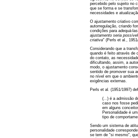
percebido pelo sujeito no 
que se forma e se transfo
necessidades e atualizaçã
O ajustamento criativo co
autorregulação, criando f
condições para adequá-las
ajustamento seria possíve
criativa
" (Perls et al., 1951
Considerando que a transf
quando é feito através de 
do contato, as necessidad
dificultando, assim, a aut
modo, o ajustamento cons
sentido de promover sua au
no nível em que o ambiente
exigências externas.
Perls et al. (1951/1997) d
(...) é a admissão
caso nos fosse ped
em alguns conceitos 
Personalidade é um
tipo de comportamen
Sendo um sistema de atitu
personalidade corresponde
se tem de "si mesmo", que