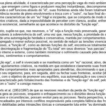
ua plena atividade, é caracterizada por uma percepção vaga do meio ambien
s, que emergem como figura e produzem reações instantâneas, descomprom
 onde o
self
funciona através do "id", suas fronteiras ainda não foram totalmen
iência recente de pleno envolvimento e troca com o "outro", na fase final do
me características de um "eu" frágil e incipiente, que se comporta de modo ir
tos criativos, dada a impossibilidade de perceber com clareza, avaliar, enfre
 existencial, semelhante ao que acontece no distúrbio da "função ego".
o, supõe-se que, nas neuroses, o "id" seja a função mais preservada, garan
sáveis à sobrevivência do
self,
uma vez que, nessa função, a prioridade do
s
s de uma autorregulação herdada e conservativa, mantida por comportamentos 
mpregado o menor esforço possível, no sentido de reduzir as tensões vivenc
coses, a "função id", como as demais funções do
self
, encontra-se totalmente
 desintegração e fragmentação do "Eu total" em seus diversos "eus parciais"
o interno e externo, como também minimizar o sofrimento causado pela desor
tos, sentimentos e comportamentos.
nção ego", o
self
é vivenciado e se manifesta como um "eu" racional, ativo, d
 ajustamentos criativos, na medida em que estabelece claramente suas front
e comportamentos mais apropriados para atendê-las, discriminando o que per
ao seu organismo, para, em seguida, abrir ou fechar suas fronteiras, aceitar (id
a, com o objetivo de promover seu equilíbrio, sua autorrealização e seu cresc
racterizado pelo fortalecimento das fronteiras e da "função ego" do
self
, pel
com o "outro" e consigo mesmo.
rls et al. (1951/1997) de que as neuroses resultam da perda da "função ego"
da gera as psicoses, enquanto o enfraquecimento ou o distúrbio dessa funçã
sos e circunstâncias, possam evoluir para as psicoses. Nesta perspectiva,
cadeados por intensos conflitos responsáveis pela completa falência das fr
m debilitadas pelas introjeções tóxicas e consequente luta entre "eu dominad