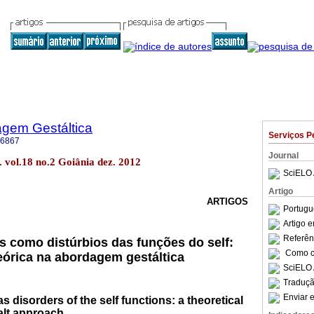
agem Gestáltica
Serviços P
-6867
Journal
 vol.18 no.2 Goiânia dez. 2012
SciELO 
Artigo
ARTIGOS
Portugu
Artigo 
Referên
s como distúrbios das funções do self:
Como ci
órica na abordagem gestáltica
SciELO 
Traduçã
Enviar e
 disorders of the self functions: a theoretical
alt approach