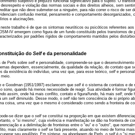
rimento subjetivo e prejuízo funcional significativo para o sujeito. O transt
 desrespeito e violação das normas sociais e dos direitos alheios, sem sent
acreditar que não deve submeter-se a ninguém, para não correr o risco de ser
evidenciam confusão mental, pensamento e comportamento desorganizados, c
lírios e alucinações.
neste trabalho é de que os sintomas neuróticos ou psicóticos referentes aos
o DSM-IV emergem como figura de um fundo constituído pelos transtornos de 
caracterizados por padrões rígidos de comportamento mantidos pelos distúrb
onstituição do
Self
e da personalidade
 de Perls sobre
self
e personalidade, compreende-se que o desenvolvimento
stemas dependem, essencialmente, da qualidade da relação, do contato que 
os da existência do indivíduo, uma vez que, para esse teórico,
self
e personal
e meio.
line e Goodman (1951/1997) esclarecem que
self
é o sistema de contatos e de
 sono, quando há menos necessidade de reagir. Sua atividade é formar figur
ndo assim, onde há mais conflito, contato e figura/fundo, há mais
self
; onde 
há um
self
diminuído. Desse modo, o
self
não tem consciência de si próprio a
ma coisa, uma vez que o mesmo é considerado como sendo a fronteira de c
 pode-se dizer que o
self
se constitui na proporção em que existem diferenciaç
tanto, o "si mesmo", cuja vivência e manifestação se dão na fronteira de con
iferenciação e a delimitação de fronteiras entre o "eu" e o "outro", que norm
lito, mais claramente o
self
se fará presente, atuando no meio de forma mais
ecuperar seu equilíbrio. Em síntese, na abordagem de Perls, o
self
é o "si me