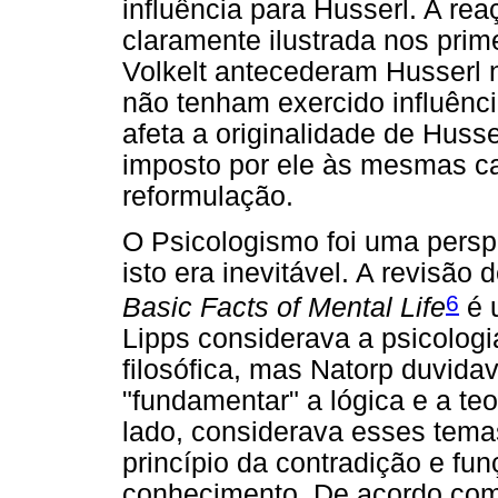
influência para Husserl. A rea
claramente ilustrada nos prim
Volkelt antecederam Husserl 
não tenham exercido influênci
afeta a originalidade de Husse
imposto por ele às mesmas ca
reformulação.
O Psicologismo foi uma persp
isto era inevitável. A revisão
6
Basic Facts of Mental Life
é 
Lipps considerava a psicologi
filosófica, mas Natorp duvidav
"fundamentar" a lógica e a te
lado, considerava esses tema
princípio da contradição e fu
conhecimento. De acordo com 