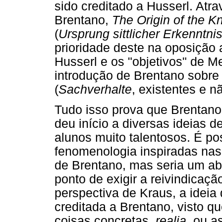
sido creditado a Husserl. Atr
Brentano,
The Origin of the 
(
Ursprung sittlicher Erkenntni
prioridade deste na oposição 
Husserl e os "objetivos" de M
introdução de Brentano sobre 
(
Sachverhalte
, existentes e n
Tudo isso prova que Brentano
deu início a diversas ideias 
alunos muito talentosos. É po
fenomenologia inspiradas na
de Brentano, mas seria um ab
ponto de exigir a reivindicaçã
perspectiva de Kraus, a ideia d
creditada a Brentano, visto q
coisas concretas,
realia
, ou a