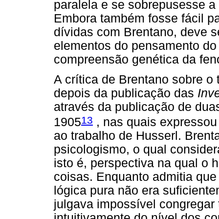
paralela e se sobrepusesse a
Embora também fosse fácil par
dívidas com Brentano, deve se
elementos do pensamento do 
compreensão genética da fen
A crítica de Brentano sobre o
depois da publicação das
Inv
através da publicação de duas
13
1905
, nas quais expressou
ao trabalho de Husserl. Brent
psicologismo, o qual conside
isto é, perspectiva na qual 
coisas. Enquanto admitia qu
lógica pura não era suficiente
julgava impossível congregar
intuitivamente do nível dos c