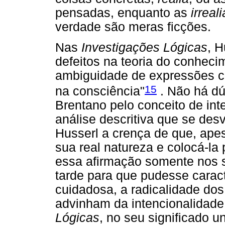
pensadas, enquanto as
irreali
verdade são meras ficções.
Nas
Investigações Lógicas
, 
defeitos na teoria do conheci
ambiguidade de expressões c
15
na consciência"
. Não há dú
Brentano pelo conceito de in
análise descritiva que se desv
Husserl a crença de que, apes
sua real natureza e colocá-la 
essa afirmação somente nos s
tarde para que pudesse caract
cuidadosa, a radicalidade do
advinham da intencionalidade
Lógicas
, no seu significado u