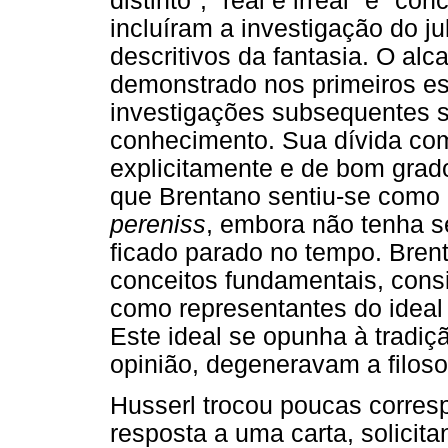
distinto"; "real e irreal" e "co
incluíram a investigação do 
descritivos da fantasia. O alc
demonstrado nos primeiros es
investigações subsequentes so
conhecimento. Sua dívida com
explicitamente e de bom grado
que Brentano sentiu-se como
pereniss
, embora não tenha s
ficado parado no tempo. Brent
conceitos fundamentais, cons
como representantes do ideal 
Este ideal se opunha à tradiç
opinião, degeneravam a filoso
Husserl trocou poucas corre
resposta a uma carta, solicit