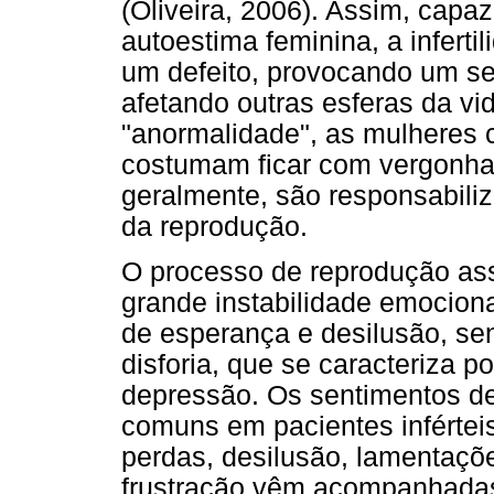
(Oliveira, 2006). Assim, cap
autoestima feminina, a inferti
um defeito, provocando um se
afetando outras esferas da v
"anormalidade", as mulheres c
costumam ficar com vergonha
geralmente, são responsabili
da reprodução.
O processo de reprodução ass
grande instabilidade emocion
de esperança e desilusão, s
disforia, que se caracteriza 
depressão. Os sentimentos de
comuns em pacientes infértei
perdas, desilusão, lamentaçõ
frustração vêm acompanhadas d