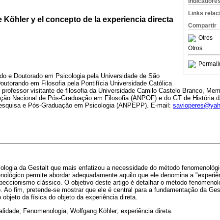
Indicadore
Links rela
Köhler y el concepto de la experiencia directa
Compartir
Otros
Otros
Permali
do e Doutorado em Psicologia pela Universidade de São
utorando em Filosofia pela Pontifícia Universidade Católica
professor visitante de filosofia da Universidade Camilo Castelo Branco, Me
ão Nacional de Pós-Graduação em Filosofia (ANPOF) e do GT de História d
esquisa e Pós-Graduação em Psicologia (ANPEPP). E-mail:
savioperes@yah
logia da Gestalt que mais enfatizou a necessidade do método fenomenológico
nológico permite abordar adequadamente aquilo que ele denomina a "experiên
speccionismo clássico. O objetivo deste artigo é detalhar o método fenomenol
. Ao fim, pretende-se mostrar que ele é central para a fundamentação da Gest
o objeto da física do objeto da experiência direta.
alidade; Fenomenologia; Wolfgang Köhler; experiência direta.