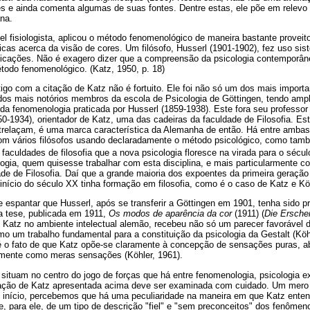
es e ainda comenta algumas de suas fontes. Dentre estas, ele põe em relevo
ana.
el fisiologista, aplicou o método fenomenológico de maneira bastante provei
icas acerca da visão de cores. Um filósofo, Husserl (1901-1902), fez uso si
licações. Não é exagero dizer que a compreensão da psicologia contemporâ
odo fenomenológico. (Katz, 1950, p. 18)
rtigo com a citação de Katz não é fortuito. Ele foi não só um dos mais impor
os mais notórios membros da escola de Psicologia de Göttingen, tendo amp
a fenomenologia praticada por Husserl (1859-1938). Este fora seu professor
850-1934), orientador de Katz, uma das cadeiras da faculdade de Filosofia. Es
entrelaçam, é uma marca característica da Alemanha de então. Há entre ambas
com vários filósofos usando declaradamente o método psicológico, como t
s faculdades de filosofia que a nova psicologia floresce na virada para o sécu
ogia, quem quisesse trabalhar com esta disciplina, e mais particularmente c
de de Filosofia. Daí que a grande maioria dos expoentes da primeira geração
nício do século XX tinha formação em filosofia, como é o caso de Katz e Kö
 espantar que Husserl, após se transferir a Göttingen em 1901, tenha sido p
a tese, publicada em 1911,
Os modos de aparência da cor
(1911) (
Die Ersche
ou Katz no ambiente intelectual alemão, recebeu não só um parecer favoráve
mo um trabalho fundamental para a constituição da psicologia da Gestalt (Köh
 é o fato de que Katz opõe-se claramente à concepção de sensações puras, 
mente como meras sensações (Köhler, 1961).
 situam no centro do jogo de forças que há entre fenomenologia, psicologia e
tação de Katz apresentada acima deve ser examinada com cuidado. Um mero
e início, percebemos que há uma peculiaridade na maneira em que Katz ente
, para ele, de um tipo de descrição "fiel" e "sem preconceitos" dos fenômen