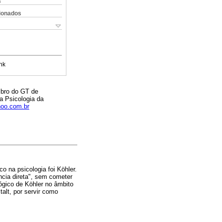
s
cionados
nk
mbro do GT de
a Psicologia da
oo.com.br
 na psicologia foi Köhler.
cia direta", sem cometer
ógico de Köhler no âmbito
alt, por servir como