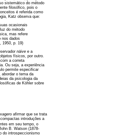
uso sistemático do método
nte filosófico, pois o
onceitos é referida como
ogia, Katz observa que:
 suas ocasionais
 luz do método
sica, mas refere
o nos dados
, 1950, p. 19)
observador
näive
e a
jetos físicos, por outro.
a com a correta
a. Ou seja, a experiência
lo permite especificar
, abordar o tema da
deias da psicologia da
losóficas de Köhler sobre
xagero afirmar que se trata
s compactas introduções a
uentes em seu tempo, o
 John B. Watson (1878-
ro do introspeccionismo