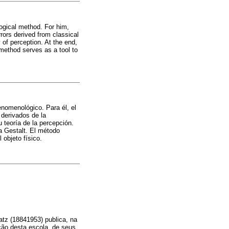
ogical method. For him,
rors derived from classical
 of perception. At the end,
method serves as a tool to
enomenológico. Para él, el
 derivados de la
u teoría de la percepción.
a Gestalt. El método
 objeto físico.
atz (18841953) publica, na
ção desta escola, de seus