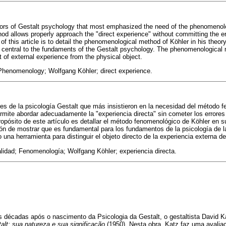
hors of Gestalt psychology that most emphasized the need of the phenomenol
d allows properly approach the "direct experience" without committing the er
of this article is to detail the phenomenological method of Köhler in his theory
is central to the fundaments of the Gestalt psychology. The phenomenological 
ct of external experience from the physical object.
 Phenomenology; Wolfgang Köhler; direct experience.
res de la psicología Gestalt que más insistieron en la necesidad del método f
ite abordar adecuadamente la "experiencia directa" sin cometer los errores
ropósito de este artículo es detallar el método fenomenológico de Köhler en s
ción de mostrar que es fundamental para los fundamentos de la psicología de l
na herramienta para distinguir el objeto directo de la experiencia externa del
lidad; Fenomenología; Wolfgang Köhler; experiencia directa.
 décadas após o nascimento da Psicologia da Gestalt, o gestaltista David K
alt: sua natureza e sua significação
(1950). Nesta obra, Katz faz uma avalia