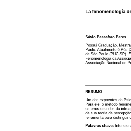
La fenomenología de 
Sávio Passafaro Peres
Possui Graduação, Mestra
Paulo. Atualmente é Pós-Do
de São Paulo (PUC-SP). É 
Fenomenologia da Associaç
Associação Nacional de P
RESUMO
Um dos expoentes da Psico
Para ele, o método fenome
os erros oriundos do intro
de sua teoria da percepção
ferramenta para distinguir 
Palavras-chave:
Intencion