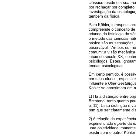
clássico reside em sua m
por rechaçar por completo 
investigação da psicologi
também da física.
Para Köhler, introspeccio
compreende o conceito de 
oriunda da fisiologia do s
o método das ciências natu
básico são as sensações, 
observável". Ambos os m
comum: a visão mecânica da
início do século XX, conti
psicólogos. Estes, ignoran
teorias psicológicas.
Em certo sentido, é possív
por seus alunos, especialm
influente é
Über Gestaltqua
Köhler se aproximam em m
1) Há a distinção entre obj
Brentano, tanto quanto par
p. 11). Essa distinção é v
tem que ser claramente dis
2) A relação da experiência
experienciado é
parte
da ex
uma objetividade imanente.
existir sem o outro. Köhler