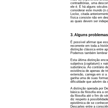
contraditórias, uma desco
ele é. E há alguns séculos
considerar este mundo (n.d
Locke, citada anteriorment
física consiste não em de
as quais devem ser indepe
3. Alguns problemas 
É possível afirmar que ess
recorrente em toda a histó
distinção clássica entre a
Podemos também lembrar a d
Esta última distinção enc
subjetiva (
cogitatum
) x na
substância. Ao contrário 
existência de apenas de tr
extensão, carrega em si a
ganha uma de suas formas 
dificuldade que advém da d
A distinção operada por Des
básica da filosofia era a o
da filosofia até o fim do
diz respeito à possibilidad
epistêmica de se conhecer
Descartes entre a consciê