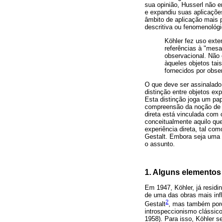
sua opinião, Husserl não 
e expandiu suas aplicações
âmbito de aplicação mais p
descritiva ou fenomenológi
Köhler fez uso exte
referências à "mes
observacional. Não 
àqueles objetos ta
fornecidos por obse
O que deve ser assinalado
distinção entre objetos ex
Esta distinção joga um pape
compreensão da noção de "e
direta está vinculada com
conceitualmente aquilo que
experiência direta, tal co
Gestalt. Embora seja uma t
o assunto.
1. Alguns elementos 
Em 1947, Köhler, já resid
de uma das obras mais inf
2
Gestalt
, mas também porqu
introspeccionismo clássic
1958). Para isso, Köhler s