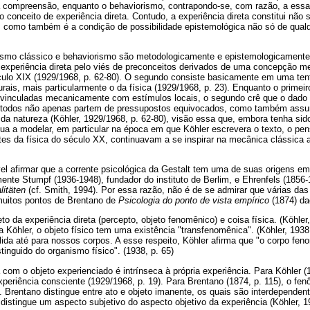
á compreensão, enquanto o behaviorismo, contrapondo-se, com razão, a es
o conceito de experiência direta. Contudo, a experiência direta constitui não
a, como também é a condição de possibilidade epistemológica não só de qual
nismo clássico e behaviorismo são metodologicamente e epistemologicamente
experiência direta pelo viés de preconceitos derivados de uma concepção m
éculo XIX (1929/1968, p. 62-80). O segundo consiste basicamente em uma tent
rais, mais particularmente o da física (1929/1968, p. 23). Enquanto o primeiro
vinculadas mecanicamente com estímulos locais, o segundo crê que o dado 
étodos não apenas partem de pressupostos equivocados, como também as
 natureza (Köhler, 1929/1968, p. 62-80), visão essa que, embora tenha sido
nua a modelar, em particular na época em que Köhler escrevera o texto, o pe
tes da física do século XX, continuavam a se inspirar na mecânica clássica 
el afirmar que a corrente psicológica da Gestalt tem uma de suas origens e
ente Stumpf (1936-1948), fundador do instituto de Berlim, e Ehrenfels (1856-
litäten
(cf. Smith, 1994). Por essa razão, não é de se admirar que várias da
uitos pontos de Brentano de
Psicologia do ponto de vista empírico
(1874) da
eto da experiência direta (percepto, objeto fenomênico) e coisa física. (Köhler
a Köhler, o objeto físico tem uma existência "transfenomênica". (Köhler, 1938
álida até para nossos corpos. A esse respeito, Köhler afirma que "o corpo fe
tinguido do organismo físico". (1938, p. 65)
 com o objeto experienciado é intrínseca à própria experiência. Para Köhler (
periência consciente (1929/1968, p. 19). Para Brentano (1874, p. 115), o f
 Brentano distingue entre ato e objeto imanente, os quais são interdependen
 distingue um aspecto subjetivo do aspecto objetivo da experiência (Köhler, 1