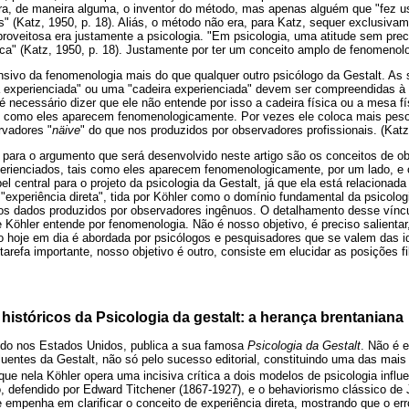
era, de maneira alguma, o inventor do método, mas apenas alguém que "fez 
" (Katz, 1950, p. 18). Aliás, o método não era, para Katz, sequer exclusivame
roveitosa era justamente a psicologia. "Em psicologia, uma atitude sem prec
ca" (Katz, 1950, p. 18). Justamente por ter um conceito amplo de fenomenol
nsivo da fenomenologia mais do que qualquer outro psicólogo da Gestalt. As
a experienciada" ou uma "cadeira experienciada" devem ser compreendidas à
é necessário dizer que ele não entende por isso a cadeira física ou a mesa fí
is como eles aparecem fenomenologicamente. Por vezes ele coloca mais pes
rvadores "
näive
" do que nos produzidos por observadores profissionais. (Katz
 para o argumento que será desenvolvido neste artigo são os conceitos de 
perienciados, tais como eles aparecem fenomenologicamente, por um lado, e ob
l central para o projeto da psicologia da Gestalt, já que ela está relacionad
xperiência direta", tida por Köhler como o domínio fundamental da psicologi
 os dados produzidos por observadores ingênuos. O detalhamento desse víncu
 Köhler entende por fenomenologia. Não é nosso objetivo, é preciso salientar
mo hoje em dia é abordada por psicólogos e pesquisadores que se valem das i
arefa importante, nosso objetivo é outro, consiste em elucidar as posições fi
históricos da Psicologia da gestalt: a herança brentaniana
indo nos Estados Unidos, publica a sua famosa
Psicologia da Gestalt
. Não é e
luentes da Gestalt, não só pelo sucesso editorial, constituindo uma das mai
e nela Köhler opera uma incisiva crítica a dois modelos de psicologia infl
o, defendido por Edward Titchener (1867-1927), e o behaviorismo clássico de
e empenha em clarificar o conceito de experiência direta, mostrando que o er