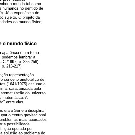
cobrir o mundo tal como
res humanos no sentido de
0). Já a experiência de
o sujeito. O projeto da
iedades do mundo físico,
e o mundo físico
da aparência é um tema
te, podemos lembrar a
a.C./1997, p. 225-256).
 p. 213-217).
lação representação
o conceito aristotélico de
rtes (1641/1975) assume a
ltima, caracterizada pela
matematização do universo
o matemático. A
o" entre elas.
s era o Ser e a disciplina
upar o centro gravitacional
s problemas mais abordados
ar a possibilidade
tinção operada por
va solução ao problema do