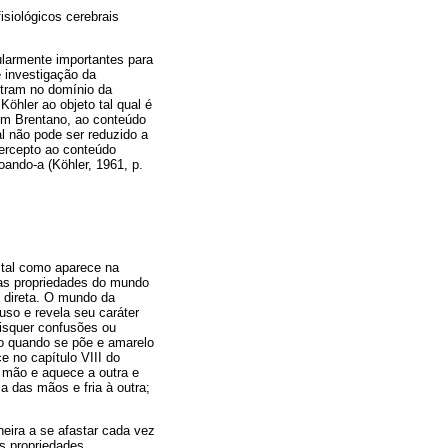
isiológicos cerebrais
ularmente importantes para
e investigação da
ntram no domínio da
Köhler ao objeto tal qual é
 em Brentano, ao conteúdo
l não pode ser reduzido a
percepto ao conteúdo
oando-a (Köhler, 1961, p.
 tal como aparece na
 as propriedades do mundo
a direta. O mundo da
uso e revela seu caráter
aisquer confusões ou
ho quando se põe e amarelo
 no capítulo VIII do
 mão e aquece a outra e
 das mãos e fria à outra;
eira a se afastar cada vez
as propriedades