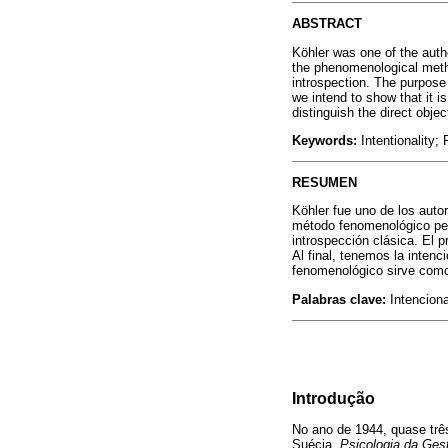
ABSTRACT
Köhler was one of the aut
the phenomenological metho
introspection. The purpose 
we intend to show that it 
distinguish the direct obje
Keywords:
Intentionality;
RESUMEN
Köhler fue uno de los auto
método fenomenológico perm
introspección clásica. El p
Al final, tenemos la inten
fenomenológico sirve como u
Palabras clave:
Intenciona
Introdução
No ano de 1944, quase três
Suécia,
Psicologia da Gest