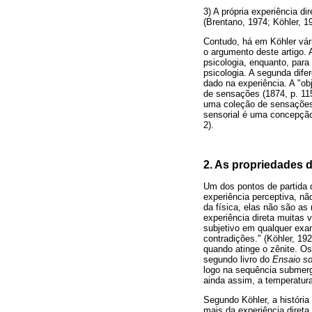
3) A própria experiência d
(Brentano, 1974; Köhler, 1
Contudo, há em Köhler vár
o argumento deste artigo. 
psicologia, enquanto, par
psicologia. A segunda difer
dado na experiência. A "ob
de sensações (1874, p. 115
uma coleção de sensações, 
sensorial é uma concepção 
2).
2. As propriedades 
Um dos pontos de partida 
experiência perceptiva, n
da física, elas não são a
experiência direta muitas 
subjetivo em qualquer exa
contradições." (Köhler, 19
quando atinge o zênite. O
segundo livro do
Ensaio s
logo na sequência submerg
ainda assim, a temperatur
Segundo Köhler, a históri
mais da experiência direta