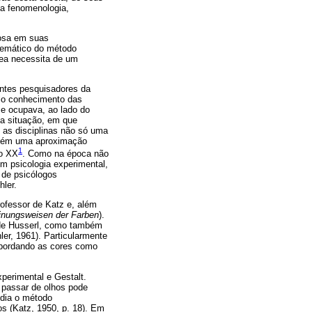
 a fenomenologia,
tosa em suas
stemático do método
nea necessita de um
tantes pesquisadores da
lo conhecimento das
 e ocupava, ao lado do
ta situação, em que
 as disciplinas não só uma
ambém uma aproximação
1
lo XX
. Como na época não
om psicologia experimental,
 de psicólogos
hler.
rofessor de Katz e, além
inungsweisen der Farben
).
l de Husserl, como também
ler, 1961). Particularmente
abordando as cores como
xperimental e Gestalt.
 passar de olhos pode
ndia o método
os (Katz, 1950, p. 18). Em