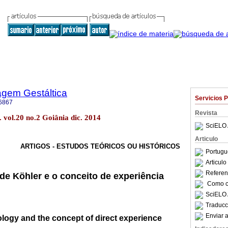
agem Gestáltica
Servicios 
6867
Revista
 vol.20 no.2 Goiânia dic. 2014
SciELO 
Articulo
ARTIGOS - ESTUDOS TEÓRICOS OU HISTÓRICOS
Portugu
Articul
Referenc
e Köhler e o conceito de experiência
Como ci
SciELO 
Traducc
Enviar a
ogy and the concept of direct experience