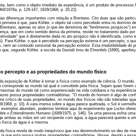
ireta, bem como o objeto imediato da experiência, é um produto de processos f
960/1978a, p. 129-147; 1929/1968, p. 20,22).
ias diferenças importantes com relação a Brentano. Cito duas que são partic
A primeira é que, para Köhler, o objeto tal como percebido entra no domínio d
a Brentano, apenas os atos (o que ele denomina de "fenômenos psíquicos") e
ença, que em certo sentido deriva da primeira, reside no tratamento dado por 
jetividade" que é diretamente dada no ato psíquico não é identificada, como
). Para Köhler, o que é percebido na percepção externa é um percepto, o qua
nem ao conteúdo sensorial da percepção exterior. Esta irredutibilidade do 
que, segundo Köhler, a escola da Gestalt tirou de Ehrenfels (1890), aperfeiç
do percepto e as propriedades do mundo físico
da exposição de Köhler é tomar a física como exemplo de ciência. O mundo,
ão corresponde ao mundo tal qual é concebido pela física. Sejam quais forem
s mesmas do mundo tal como experienciado na vida cotidiana e na experiênci
vezes possui propriedades contraditórias. "O mundo do homem é algo de conf
me crítico de suas propriedades, no mundo dos físicos não são toleradas qu
29/1968, p. 10). A vara imersa sobre a água parece quebrada, o Sol é vermel
s exemplos abundam, podemos lembrar aqui do experimento que Locke oferece
obre o Entendimento Humano
(1689/1975, p. 146). Se uma pessoa esfria uma
e ambas as mãos em um recipiente com água, a água parecerá quente a uma
a física da água é a mesma.
a da física revela de modo inequívoco que seu desenvolvimento se deu de man
, já que esta possui muitas propriedades contraditórias. Houve, devido a ess