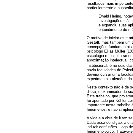
resultados mais important
particularmente a husserli
Ewald Hering, notáv
investigações cláss
e expandiu suas ap
entendimento do mét
O motivo de iniciar este a
Gestalt, mas também um d
concepções fundamentais d
psicólogo Ellias Müller (1
psicologia e filosofia se 
aproximação intelectual, 
institucional: é no seio da
havia faculdades de Psicol
deveria cursar uma faculda
experimentais alemães do i
Neste contexto não é de se
disso, o examinador de su
Este trabalho, que projet
foi apontado por Köhler co
importante neste trabalho
fenômenos, e não simples
A vida e a obra de Katz se
Dada essa condição, a ci
induzir confusões. Logo d
fenomenológico. Tratava-se