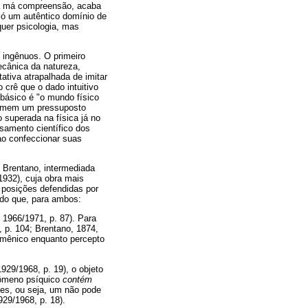
sa má compreensão, acaba
 só um autêntico domínio de
quer psicologia, mas
 ingênuos. O primeiro
ecânica da natureza,
ativa atrapalhada de imitar
 crê que o dado intuitivo
básico é "o mundo físico
sumem um pressuposto
 superada na física já no
nsamento científico dos
ao confeccionar suas
m Brentano, intermediada
1932), cuja obra mais
s posições defendidas por
do que, para ambos:
, 1966/1971, p. 87). Para
, p. 104; Brentano, 1874,
nomênico enquanto percepto
1929/1968, p. 19), o objeto
enômeno psíquico
contém
tes, ou seja, um não pode
929/1968, p. 18).