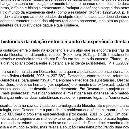
nfiança crescente em relação ao mundo tal como aparece e o impulso de des
 atrás, a física e biologia começaram a "solapar a confiança singela dos se
.r: o mundo da experiência direta) como a realidade" (Köhler, 1929/1968, p. 1
e, deixa claro que as propriedades do objeto experienciado são dependentes d
scobrir as características dos objetos tais como aparecem, mas sim as propr
ndentes da subjetividade daquele que conhece.
históricos da relação entre o mundo da experiência direta 
a distinção entre o dado na experiência e um algo que se encontra por trás 
ria da filosofia, em diferentes versões (Rockmore, 2011, p. 1-16). Inicialmen
parência e essência formulada por Platão em seu mito da caverna (Platão, IV 
istinção aristotélica entre substância e acidente (Aristóteles, IV a.C./2009,
ontra-se reformulada em Descartes, para quem a polaridade se encontra na re
tureza física (Hatfield, 2003, p. 237-280). Descartes, como se sabe, reformula 
de Aristóteles, para quem havia uma enorme variedade de substâncias, Desca
ês: Deus, o espírito humano (
res cogitans
) e o mundo (
res extensae
). Esta ú
 possibilidade de ser descrita geometricamente. Em Descartes, o projeto de 
mais poderosas: investigar o mundo é investigar a res extensae pelo métod
istinção entre as duas substâncias reside, em primeiro lugar, na "comunicaçã
cartes está na raiz da virada epistemológica da filosofia. Se o problema ante
ntologia, com Descartes e a partir dele o problema que irá se instaurar e irá oc
 século XIX será o problema epistemológico (Rockmore, 2011, p. 1-16). Um do
e de acesso cognitivo ao mundo exterior ao sujeito. Descartes procura legitim
 o mundo exterior fundamentando-se na bondade de Deus. Locke aceita a dis
ncia e o mundo exterior, mas rejeita a solução cartesiana procurando uma no