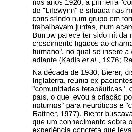
nos anos 1920, a primeira "c
de "Lifewynn" e situada nas 
consistindo num grupo em tor
trabalhavam juntas, num acam
Burrow parece ter sido nítida
crescimento ligados ao cham
humano", no qual se insere a g
adiante (Kadis
et al.
, 1976; R
Na década de 1930, Bierer, di
Inglaterra, reunia ex-paciente
"comunidades terapêuticas",
país, o que levou à criação po
noturnos" para neuróticos e "c
Rattner, 1977). Bierer buscav
que um conhecimento sobre o
experiência concreta que lev