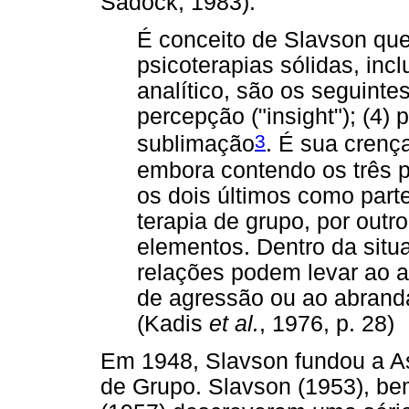
Sadock, 1983).
É conceito de Slavson qu
psicoterapias sólidas, inc
analítico, são os seguintes:
percepção ("insight"); (4) 
3
sublimação
. É sua crença
embora contendo os três 
os dois últimos como parte
terapia de grupo, por outr
elementos. Dentro da situa
relações podem levar ao a
de agressão ou ao abrand
(Kadis
et al.
, 1976, p. 28)
Em 1948, Slavson fundou a A
de Grupo. Slavson (1953), be