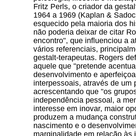
Fritz Perls, o criador da gestal
1964 a 1969 (Kaplan & Sadoc
esquecido pela maioria dos hi
não poderia deixar de citar Ro
encontro", que influenciou a 
vários referenciais, principal
gestalt-terapeutas. Rogers de
aquele que "pretende acentua
desenvolvimento e aperfeiço
interpessoais, através de um p
acrescentando que "os grupo
independência pessoal, a me
interesse em inovar, maior opos
produzem a mudança construtiv
nascimento e o desenvolviment
marginalidade em relação às i