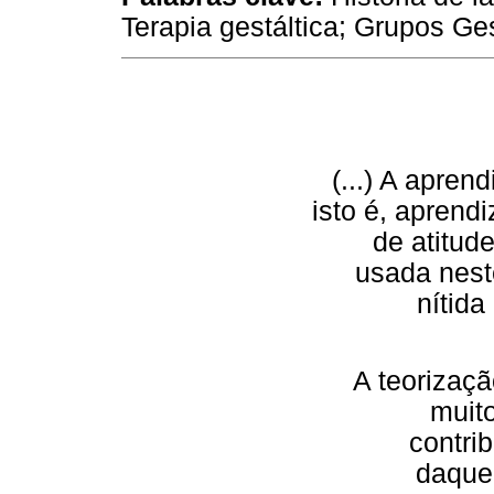
Terapia gestáltica; Grupos Ges
(...) A apren
isto é, apren
de atitud
usada nest
nítid
A teorizaçã
muit
contri
daque