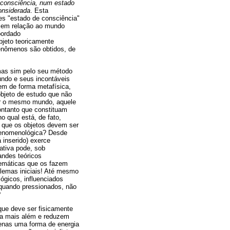
 consciência, num estado
onsiderada
. Esta
es "estado de consciência"
al em relação ao mundo
abordado
objeto teoricamente
enômenos são obtidos, de
 mas sim pelo seu método
undo e seus incontáveis
m de forma metafísica,
objeto de estudo que não
er o mesmo mundo, aquele
ontanto que constituam
o qual está, de fato,
r que os objetos devem ser
 fenomenológica? Desde
 inserido) exerce
cativa pode, sob
andes teóricos
temáticas que os fazem
blemas iniciais! Até mesmo
gicos, influenciados
 quando pressionados, não
?
que deve ser fisicamente
nda mais além e reduzem
enas uma forma de energia