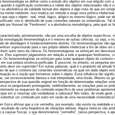
 a fenomenologia se define como o
estudo dos objetos em sua relação com a
quando a significação sistemática e válida dos objetos relacionados não é c
l ou
abstinência
da validade factual dos objetos é algo mais do que um simpl
uma mente indolente. Isso implica um método e exige nova política intelectu
r que seja o objeto - real, irreal, lógico, alógico ou mesmo ilógico, pode ser 
urificado
, isto é, destituído de suas conexões naturais ou sistemáticas. Tal 
do por Husserl de "Fenômeno" e a abstinência metodológica, pela qual os f
caracterizada, primeiramente, não por uma escolha de objetos específicos,
da investigação fenomenológica é o mesmo de outras ciências, ou seja, o m
do de abordagem é fundamentalmente distinto. Os fenomenologistas não age
nenhum supra-mundo para o seu próprio deleite intelectual a fim de obter um 
enhum outro ramo da ciência. Os fenomenologistas se esforçam em descrev
dos. Eles suprimem julgamentos em relação a todo e quaisquer fenômenos, c
. Os fenomenologistas se esforçam para isolar qualquer objeto do contexto n
 em sua própria essência purificada. É possível, no entanto, se perguntar po
mento deve ser suprimido? Em outras palavras, qual é o propósito da atitude
fato de que o contexto (as conexões sistemáticas na qual um dado objeto está
 situação ou a noção que formamos sobre o objeto. Essa influência tão signifi
as, ser excessivamente danosa e mal interpretada, uma ilusão. Mesmo os gr
erspectiva de sua questão original em função de determinadas relações sis
unca se perguntaram postergando, indefinidamente, as soluções para os pro
entemente se esquecem do conteúdo específico de seus problemas epistemoló
ia (que em si mesmas são verdadeiras e valiosas)! Nós todos, de modo geral,
substituir um conteúdo por outro em razão de uma necessidade sistemática
 físico afirmar que a cor vermelha, por exemplo, não existe na realidade e 
resultado de certa frequência de vibrações etéreas. Alguns teóricos vão ai
 a causas físicas; o que denominamos "vermelho", nessa perspectiva, é ap