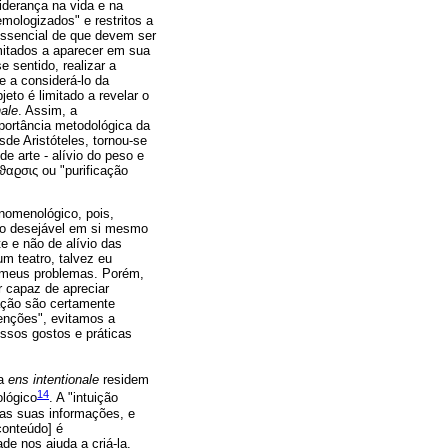
iderança na vida e na
mologizados" e restritos a
essencial de que devem ser
mitados a aparecer em sua
e sentido, realizar a
e a considerá-lo da
eto é limitado a revelar o
nale
. Assim, a
portância metodológica da
de Aristóteles, tornou-se
e arte - alívio do peso e
ϑ
α
ϱσɩς ou "purificação
enomenológico, pois,
uto desejável em si mesmo
e e não de alívio das
m teatro, talvez eu
s meus problemas. Porém,
r capaz de apreciar
ção são certamente
enções", evitamos a
ossos gostos e práticas
 a
ens intentionale
residem
14
ológico
. A "intuição
 as suas informações, e
conteúdo] é
de nos ajuda a criá-la.