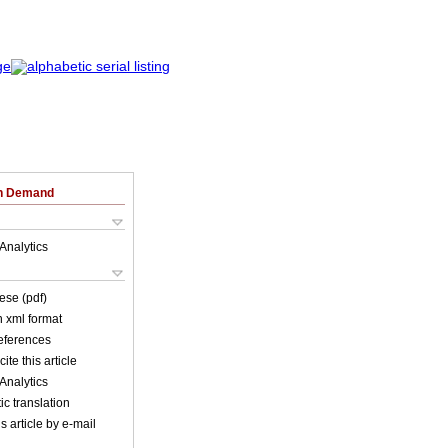
on Demand
Analytics
ese (pdf)
in xml format
references
ite this article
Analytics
c translation
s article by e-mail