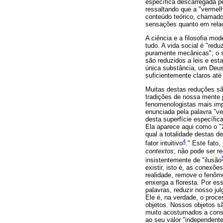
específica descarregada pe
ressaltando que a "vermel
conteúdo teórico, chamado
sensações quanto em rela
A ciência e a filosofia m
tudo. A vida social é "red
puramente mecânicas"; o s
são reduzidos a leis e est
única substância, um Deus
suficientemente claros at
Muitas destas reduções sã
tradições de nossa mente 
fenomenologistas mais imp
enunciada pela palavra "v
desta superfície específic
Ela aparece aqui como o "
qual a totalidade destas d
4
fator intuitivo
." Este fato
contextos
; não pode ser r
insistentemente de "ilusão
existir, isto é, as conexõ
realidade, remove o fenôm
enxerga a floresta. Por es
palavras, reduzir nosso j
Ele é, na verdade, o proc
objetos. Nossos objetos sã
muito acostumados a consi
ao seu valor "independente