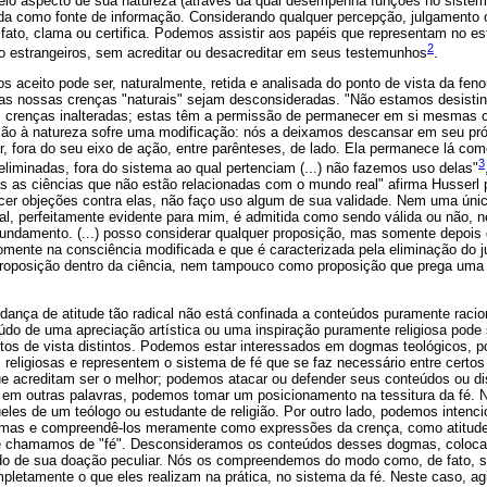
pelo aspecto de sua natureza (através da qual desempenha funções no siste
ida como fonte de informação. Considerando qualquer percepção, julgamento
 fato, clama ou certifica. Podemos assistir aos papéis que representam no e
2
estrangeiros, sem acreditar ou desacreditar em seus testemunhos
.
 aceito pode ser, naturalmente, retida e analisada do ponto de vista da fe
 as nossas crenças "naturais" sejam desconsideradas. "Não estamos desistin
 crenças inalteradas; estas têm a permissão de permanecer em si mesmas co
ão à natureza sofre uma modificação: nós a deixamos descansar em seu pró
, fora do seu eixo de ação, entre parênteses, de lado. Ela permanece lá com
3
liminadas, fora do sistema ao qual pertenciam (...) não fazemos uso delas"
as as ciências que não estão relacionadas com o mundo real" afirma Husserl
ecer objeções contra elas, não faço uso algum de sua validade. Nem uma úni
al, perfeitamente evidente para mim, é admitida como sendo válida ou não, n
damento. (...) posso considerar qualquer proposição, mas somente depois d
somente na consciência modificada e que é caracterizada pela eliminação do j
oposição dentro da ciência, nem tampouco como proposição que prega uma 
ança de atitude tão radical não está confinada a conteúdos puramente racio
eúdo de uma apreciação artística ou uma inspiração puramente religiosa pod
pontos de vista distintos. Podemos estar interessados em dogmas teológicos, 
eligiosas e representem o sistema de fé que se faz necessário entre certos 
ue acreditam ser o melhor; podemos atacar ou defender seus conteúdos ou dis
s; em outras palavras, podemos tomar um posicionamento na tessitura da fé. 
ueles de um teólogo ou estudante de religião. Por outro lado, podemos intenc
gmas e compreendê-los meramente como expressões da crença, como atitude 
e chamamos de "fé". Desconsideramos os conteúdos desses dogmas, coloca
do de sua doação peculiar. Nós os compreendemos do modo como, de fato,
etamente o que eles realizam na prática, no sistema da fé. Neste caso, 