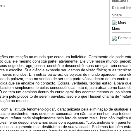
Indicators
nia
Related lin
Share
More
More
Permali
ações em relação ao mundo que cerca um indivíduo. Geralmente ele pode en
do qual ele mesmo constitui parte, ativamente. Ele vive nesse mundo, perce
us segredos, age, pensa, constrói e desconstrói suas crenças, cria novas le
vota e escolhe. Sua ciência expande seu campo de visão física; suas técnica
, novos mundos. Em outras palavras, os objetos do mundo aparecem para el
ico da palavra, mas no sentido de ser uma parte válida dentro de um context
ida que se encaixe no contexto. Coisas, verdades, teorias estão lá para que 
ubsistem simplesmente pelas consequências, isto é, para atuar como base d
Tudo tem um caminho dentro do curso geral dos acontecimentos ou no siste
stem pelo propósito de serem ouvidas; isso é o que Husserl chama de "
natür
relação ao mundo.
a com a "atitude fenomenológica", caracterizada pela eliminação de qualquer
eais e existentes, mas devemos concordar em não fazer nenhum uso teórico 
ar ou refutar nada simplesmente pelo fato de serem reais. Isso não implica 
mplesmente desconsideramos suas consequências, "colocando-as em parêntes
" do nosso julgamento e as destituímos de sua validade. Podemos também est