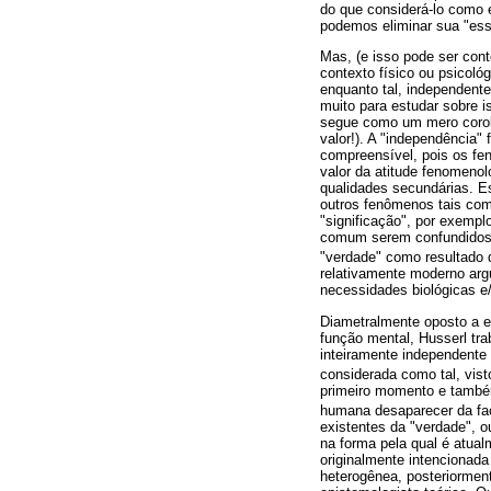
do que considerá-lo como 
podemos eliminar sua "es
Mas, (e isso pode ser con
contexto físico ou psicol
enquanto tal, independente
muito para estudar sobre i
segue como um mero corolá
valor!). A "independência"
compreensível, pois os fen
valor da atitude fenomeno
qualidades secundárias. E
outros fenômenos tais com
"significação", por exempl
comum serem confundidos 
"verdade" como resultado 
relativamente moderno arg
necessidades biológicas e
Diametralmente oposto a e
função mental, Husserl t
inteiramente independent
considerada como tal, vist
primeiro momento e també
humana desaparecer da fa
existentes da "verdade", 
na forma pela qual é atua
originalmente intencionad
heterogênea, posteriormen