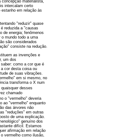
a concepção materialista,
s intercalam certo
o estanho em relação às
tentando "reduzir" quase
l é reduzida a "causas
ão de energia; fenômenos
zir o mundo todo a uma
não são considerados
ação" consiste na redução.
stituem as invenções e
r, um dos
 saber: como a cor que é
a cor desta coisa ou
itude de suas vibrações.
vermelho" em si mesmo, no
iência transforma o X num
de quaisquer desses
a vez chamado
mo o "vermelho" deveria
ção ao "vermelho" enquanto
ão das árvores não
tas "reduções" em outras
oposto de uma explicação.
omenológico" genuíno dos
astante difícil. Estamos
uer afirmação em relação
s o vermelho como ilusão,