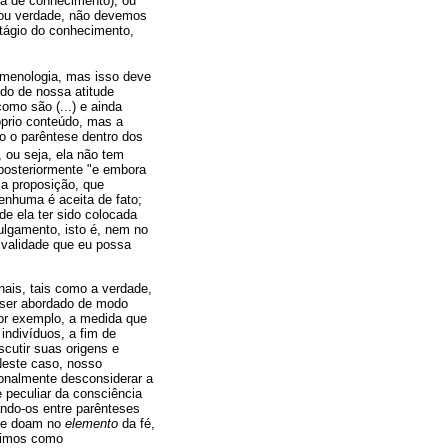
ma de conhecimento), ou
 ou verdade, não devemos
stágio do conhecimento,
nomenologia, mas isso deve
do de nossa atitude
mo são (...) e ainda
prio conteúdo, mas a
o o parêntese dentro dos
, ou seja, ela não tem
 posteriormente "e embora
ca proposição, que
enhuma é aceita de fato;
e ela ter sido colocada
ulgamento, isto é, nem no
validade que eu possa
nais, tais como a verdade,
e ser abordado de modo
por exemplo, a medida que
indivíduos, a fim de
cutir suas origens e
Neste caso, nosso
ionalmente desconsiderar a
peculiar da consciência
ndo-os entre parênteses
 se doam no
elemento
da fé,
agimos como