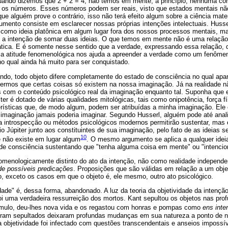
Quando dizemos que 2 + 2 = 4, não temos em mente, a princípio, nenhuma c
os números. Esses números podem ser reais, visto que estados mentais nã
 alguém prove o contrário, isso não terá efeito algum sobre a ciência matem
umento consiste em esclarecer nossas próprias intenções intelectuais. Husse
e como ideia platônica em algum lugar fora dos nossos processos mentais, m
a intenção de somar duas ideias. O que temos em mente não é uma relação
ica. E é somente nesse sentido que a verdade, expressando essa relação, di
, a atitude fenomenológica nos ajuda a apreender a verdade como um fenôm
 qual ainda há muito para ser conquistado.
do, todo objeto difere completamente do estado de consciência no qual apa
rmos que certas coisas só existem na nossa imaginação. Já na realidade 
s com o conteúdo psicológico real da imaginação enquanto tal. Suponha que e
er é dotado de várias qualidades mitológicas, tais como onipotência, força f
cterísticas que, de modo algum, podem ser atribuídas a minha imaginação. E
imaginação jamais poderia imaginar. Segundo Husserl, alguém pode até analis
ria introspecção ou métodos psicológicos modernos permitirão sustentar, mas
io Júpiter junto aos constituintes de sua imaginação, pelo fato de as ideias s
10
e não existe em lugar algum
. O mesmo argumento se aplica a qualquer ideia
 de consciência sustentando que "tenha alguma coisa em mente" ou "intencio
nomenologicamente distinto do ato da intenção, não como realidade indepen
 de possíveis predicações
. Proposições que são válidas em relação a um obje
o, exceto os casos em que o objeto é, ele mesmo, outro ato psicológico.
dade" é, dessa forma, abandonado. A luz da teoria da objetividade da intençã
oi uma verdadeira ressurreição dos mortos. Kant sepultou os objetos nas pro
túmulo, deu-lhes nova vida e os regastou com honras e pompas como
ens inte
ram sepultados deixaram profundas mudanças em sua natureza a ponto de 
a objetividade foi infectado com questões transcendentais e anseios impossí