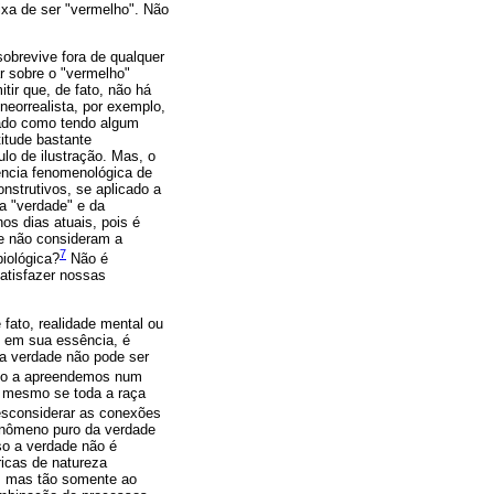
ixa de ser "vermelho". Não
obrevive fora de qualquer
r sobre o "vermelho"
tir que, de fato, não há
neorrealista, por exemplo,
rado como tendo algum
itude bastante
lo de ilustração. Mas, o
ência fenomenológica de
nstrutivos, se aplicado a
a "verdade" e da
os dias atuais, pois é
e não consideram a
7
biológica?
Não é
atisfazer nossas
fato, realidade mental ou
l, em sua essência, é
 a verdade não pode ser
do a apreendemos num
 mesmo se toda a raça
esconsiderar as conexões
fenômeno puro da verdade
so a verdade não é
icas de natureza
l, mas tão somente ao