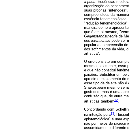
a priori
. Essências medieva
organização do pensamen
suas próprias "intenções"
compreendidos da maneira 
essência fenomenológica, 
"redução fenomenológica" d
maneira como é apresentado
que é em si mesmo, "vermel
Gegenstandstheorie
de Mei
ens intentionale
pode ser m
popular a compreensão de q
dos sofrimentos da vida, 
artística".
O erro consiste em compree
mesmo inexistente, essa p
e que não constitui fenôme
paixões. Substituir um pel
aprecie o relaxamento do 
esse tipo de deleite não 
Shakespeare mesmo se não
gostosos, mas é uma aprec
confusão que, de outra man
12
artísticas também
.
Concordando com Schelling
13
na intuição pura
. Husser
epistemológica" é uma exp
não por meios do raciocín
assumidamente diferente do