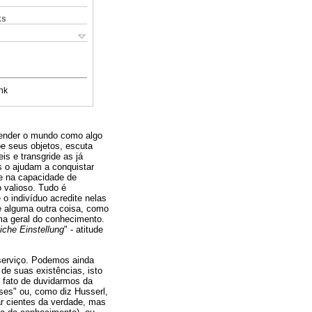
ks
nk
tender o mundo como algo
be seus objetos, escuta
is e transgride as já
s o ajudam a conquistar
e na capacidade de
o valioso. Tudo é
o indivíduo acredite nelas
e alguma outra coisa, como
ma geral do conhecimento.
liche Einstellung
" - atitude
 serviço. Podemos ainda
de suas existências, isto
o fato de duvidarmos da
es" ou, como diz Husserl,
ar cientes da verdade, mas