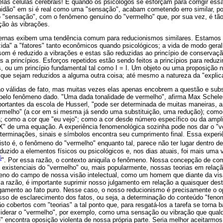
las células cerebrais! E quando os psicólogos se esforçam para corrigir ess
hidão" em si é real como uma "sensação", acabam cometendo erro similar, poi
 "sensação", com o fenômeno genuíno do "vermelho" que, por sua vez, é tã
ção às vibrações.
odernas exibem uma tendência comum para reducionismos similares. Estamos 
uzida" a "fatores" tanto econômicos quando psicológicos; a vida de modo gera
om é reduzido a vibrações e estas são reduzidas ao princípio de conservaç
as a princípios. Esforços repetidos estão sendo feitos a princípios para redu
, ou um princípio fundamental tal como I = I. Um objeto ou uma proposição 
é que sejam reduzidos a alguma outra coisa; até mesmo a natureza da "explic
o válidas de fato, mas muitas vezes elas apenas encobrem a questão e sub
pelo fenômeno dado. "Uma dada tonalidade de vermelho", afirma Max Schele
ortantes da escola de Husserl, "pode ser determinada de muitas maneiras, a
ermelho" (a cor em si mesma já sendo uma substituição, uma redução); como 
a; como a cor que "eu vejo"; como a cor desde número específico ou da ampl
X" de uma equação. A experiência fenomenológica sozinha pode nos dar o "
eterminações, sinais e símbolos encontra seu cumprimento final. Essa exper
, isto é, o fenômeno do "vermelho" enquanto tal, parece não ter lugar dentro 
eduzido a elementos físicos ou psicológicos e, nos dias atuais, foi mais um
5
". Por essa razão, o contexto aniquila o fenômeno. Nossa concepção de co
es existenciais do "vermelho" ou, mais popularmente, nossas teorias em rela
eno do campo de nossa visão intelectual, como um homem que diante da vis
sa razão, é importante suprimir nosso julgamento em relação a quaisquer des
ulgamento ao fato puro. Nesse caso, o nosso reducionismo é precisamente o 
esso de esclarecimento dos fatos, ou seja, a determinação do conteúdo "fen
o cobertos com "teorias" a tal ponto que, para resgatá-los a tarefa se torna b
derar o "vermelho", por exemplo, como uma sensação ou vibração que qualq
" encontra oposição violenta de nossa própria parte. Seria melhor aceitarmo