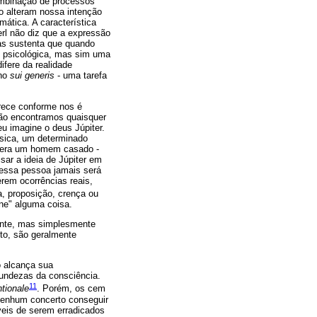
ombinação de processos
o alteram nossa intenção
ática. A característica
rl não diz que a expressão
as sustenta que quando
 psicológica, mas sim uma
fere da realidade
eno
sui generis
- uma tarefa
rece conforme nos é
não encontramos quaisquer
u imagine o deus Júpiter.
ísica, um determinado
le era um homem casado -
ar a ideia de Júpiter em
 essa pessoa jamais será
erem ocorrências reais,
, proposição, crença ou
ne" alguma coisa.
dente, mas simplesmente
to, são geralmente
o alcança sua
fundezas da consciência.
11
ntionale
. Porém, os cem
nenhum concerto conseguir
veis de serem erradicados