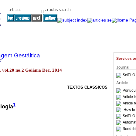
agem Gestáltica
Services 
7
Journal
. vol.20 no.2 Goiânia Dec. 2014
SciELO 
Article
TEXTOS CLÁSSICOS
Portugu
Article 
Article 
1
logia
How to c
SciELO 
Automati
Send thi