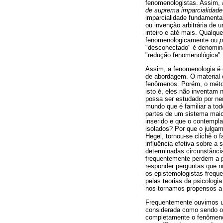
fenomenologistas. Assim,
de suprema imparcialidade 
imparcialidade fundamenta
ou invenção arbitrária de 
inteiro e até mais. Qualque
fenomenologicamente ou
p
"desconectado" é denomina
"redução fenomenológica".
Assim, a fenomenologia é 
de abordagem. O material 
fenômenos. Porém, o méto
isto é, eles não inventam 
possa ser estudado por n
mundo que é familiar a to
partes de um sistema maior
inserido e que o contempla
isolados? Por que o julga
Hegel, tornou-se clichê o 
influência efetiva sobre a
determinadas circunstânci
frequentemente perdem a p
responder perguntas que n
os epistemologistas frequ
pelas teorias da psicolog
nos tornamos propensos a 
Frequentemente ouvimos um
considerada como sendo o 
completamente o fenômeno