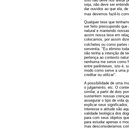
isso não deve nos afetar 
seja, não deve ser entend
dar ouvidos ao que ela, de
mas devemos fazê-lo como 
Qualquer tese que tenhamos
ser feito pressupondo que
natural e mantendo nossas
assim nossa tese em relaç
colocamos, por assim dizer
colchetes ou como partes e
serventia. "Eu elimino tod
não tenha a intenção de t
pertença ao contexto natur
nenhuma me serve como fun
entre parênteses, isto é, 
modo como serve a uma pr
creditar ou utilizar".
A possibilidade de uma mud
o julgamento, etc. O cont
similar, a partir de dois 
sustentem nossas crenças r
assegurar o tipo de vida q
explicar seus significado
interesse e atitude são aq
validade teológica dos do
para com seus objetos qu
para estudar apenas o mo
mas desconsideramos compl