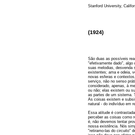
Stanford University, Califor
(1924)
São duas as possíveis re
"efetivamente dado", algo 
suas melodias, desvenda se
existentes; ama e odeia, 
novas esferas e contextos
serviço, não no senso prát
considerado, apenas, à med
ou não; elas existem ou s
as partes de um sistema. 
As coisas existem e subsi
natural - do indivíduo em 
Essa atitude é contrastad
perceber as coisas como r
é, não devemos tentar prov
nossa existência. Nós si
"retiramo-las do circuito