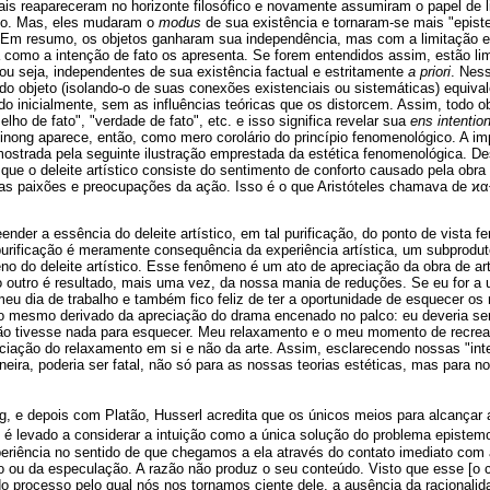
is reapareceram no horizonte filosófico e novamente assumiram o papel de l
to. Mas, eles mudaram o
modus
de sua existência e tornaram-se mais "episte
. Em resumo, os objetos ganharam sua independência, mas com a limitação 
como a intenção de fato os apresenta. Se forem entendidos assim, estão li
ou seja, independentes de sua existência factual e estritamente
a priori
. Ness
o objeto (isolando-o de suas conexões existenciais ou sistemáticas) equival
 inicialmente, sem as influências teóricas que os distorcem. Assim, todo obj
ho de fato", "verdade de fato", etc. e isso significa revelar sua
ens intentio
nong aparece, então, como mero corolário do princípio fenomenológico. A im
ostrada pela seguinte ilustração emprestada da estética fenomenológica. Des
ue o deleite artístico consiste do sentimento de conforto causado pela obra d
das paixões e preocupações da ação. Isso é o que Aristóteles chamava de ϰ
α
nder a essência do deleite artístico, em tal purificação, do ponto de vista f
urificação é meramente consequência da experiência artística, um subprod
no do deleite artístico. Esse fenômeno é um ato de apreciação da obra de art
o outro é resultado, mais uma vez, da nossa mania de reduções. Se eu for a u
meu dia de trabalho e também fico feliz de ter a oportunidade de esquecer o
é o mesmo derivado da apreciação do drama encenado no palco: eu deveria se
 tivesse nada para esquecer. Meu relaxamento e o meu momento de recrea
iação do relaxamento em si e não da arte. Assim, esclarecendo nossas "int
eira, poderia ser fatal, não só para as nossas teorias estéticas, mas para n
, e depois com Platão, Husserl acredita que os únicos meios para alcançar
l é levado a considerar a intuição como a única solução do problema epistem
eriência no sentido de que chegamos a ela através do contato imediato com
io ou da especulação. A razão não produz o seu conteúdo. Visto que esse [o 
 processo pelo qual nós nos tornamos ciente dele, a ausência da racionalida