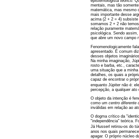
epistemologista teórico. 
mentais, mas tão somente 
matemática, mas mesmo que
mais importante desse arg
acima (2 + 2 = 4) subsist
somamos 2 + 2 não temos 
relação puramente matemát
psicológica. Sendo assim
que abre um novo campo no
Fenomenologicamente falan
apresentado. É comum dize
desses objetos imaginário
Na minha imaginação, Júpit
rosto e barba, etc., cara
uma situação que a minha 
detalhes, os quais a próp
capaz de encontrar o própr
enquanto Júpiter não é: el
percepção, a qualquer ato
O objeto da intenção é fe
como um
centro diferente
inválidas em relação ao at
O dogma crítico da "identi
"independência" teórica. F
Já Husserl retirou-os do 
anos nos quais permanece
apagar. O próprio núcleo d