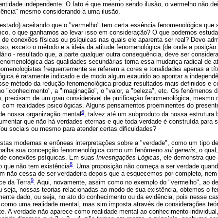
entidade independente. O fato é que mesmo sendo ilusão, o vermelho não de
sência" mesmo considerando-a uma ilusão.
testado) aceitando que o "vermelho" tem certa essência fenomenológica que s
ógico, o que ganhamos ao levar isso em consideração? O que podemos estuda
 de conexões físicas ou psíquicas nas quais ele aparenta ser real? Devo admi
sso, exceto o método e a ideia da atitude fenomenológica (de onde a posição 
rio - resultado que, a parte qualquer outra consequência, deve ser conside
 fenomenológica das qualidades secundárias torna essa mudança radical de at
omenologistas frequentemente se referem a cores e tonalidades apenas a títu
lógica é raramente indicado e de modo algum exaurido ao apontar a independ
sse método da redução fenomenológica produz resultados mais definidos e co
o "conhecimento", a "imaginação", o "valor, a "beleza", etc. Os fenômenos d
o, precisam de um grau considerável de purificação fenomenológica, mesmo n
com realidades psicológicas. Alguns pensamentos proeminentes do present
6
de nossa organização mental
, talvez até um subproduto da nossa estrutura 
umentar que não há verdades eternas e que toda verdade é construída para s
/ou sociais ou mesmo para atender certas dificuldades?
stas modernas e errôneas interpretações sobre a "verdade", como um tipo de 
rabalha sua concepção fenomenológica como um fenômeno
sui generis
, o qua
e de conexões psíquicas. Em suas
Investigações Lógicas
, ele demonstra que
8
o que não tem existência
. Uma proposição não começa a ser verdade quan
m não cessa de ser verdadeira depois que a esquecemos por completo, nem
9
ce da Terra
. Aqui, novamente, assim como no exemplo do "vermelho", ao d
ou seja, nossas teorias relacionadas ao modo de sua existência, obtemos o 
lmente dado, ou seja, no ato do conhecimento ou da evidência, pois nesse ca
a como uma realidade mental, mas sim imposta através de considerações teór
te. A verdade não aparece como realidade mental ao conhecimento individua