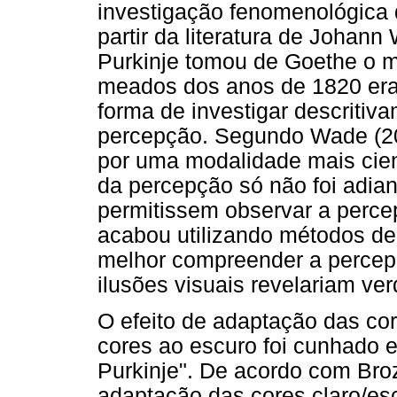
investigação fenomenológica 
partir da literatura de Johan
Purkinje tomou de Goethe o 
meados dos anos de 1820 er
forma de investigar descritiv
percepção. Segundo Wade (200
por uma modalidade mais cien
da percepção só não foi adian
permitissem observar a perc
acabou utilizando métodos de
melhor compreender a percepç
ilusões visuais revelariam ver
O efeito de adaptação das co
cores ao escuro foi cunhad
Purkinje". De acordo com Bro
adaptação das cores claro/e