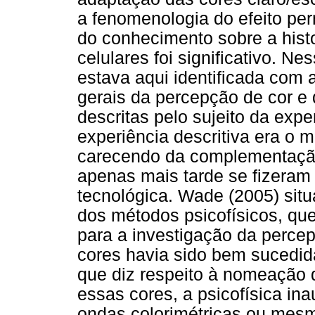
a fenomenologia do efeito per
do conhecimento sobre a hist
celulares foi significativo. N
estava aqui identificada com a
gerais da percepção de cor e
descritas pelo sujeito da exp
experiência descritiva era o
carecendo da complementação
apenas mais tarde se fizeram
tecnológica. Wade (2005) situ
dos métodos psicofísicos, qu
para a investigação da perce
cores havia sido bem sucedida
que diz respeito à nomeação d
essas cores, a psicofísica in
ondas colorimétricas ou mesm