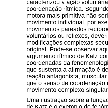
caracterizou a ação voluntári
coordenação rítmica. Segundo 
motora mais primitiva não se
movimento individual, por ex
movimentos pareados recíproc
voluntários ou reflexos, deve
modificações complexas secu
original. Pode-se observar aq
argumento rítmico de Katz co
coordenadas da fenomenologia
que sustenta a afirmação é 
reação antagonista, muscular i
que o senso de coordenação r
movimento complexo singular
Uma ilustração sobre a funçã
de Katz é o exemplo do fenô