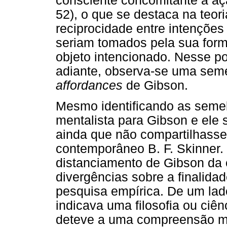
consciente concomitante à aç
52), o que se destaca na teor
reciprocidade entre intenções
seriam tomados pela sua form
objeto intencionado. Nesse p
adiante, observa-se uma seme
affordances
de Gibson.
Mesmo identificando as seme
mentalista para Gibson e ele 
ainda que não compartilhasse
contemporâneo B. F. Skinner.
distanciamento de Gibson da 
divergências sobre a finalid
pesquisa empírica. De um lad
indicava uma filosofia ou ciê
deteve a uma compreensão mai