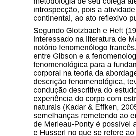
metodologia de seu colega a
introspecção, pois a atividad
continental, ao ato reflexivo p
Segundo Glotzbach e Heft (1
interessado na literatura de 
notório fenomenólogo francês.
entre Gibson e a fenomenologi
fenomenológica para a funda
corporal na teoria da abordag
descrição fenomenológica, te
condução descritiva do estudo
experiência do corpo com estr
naturais (Kadar & Effken, 20
semelhanças remetendo ao em
de Merleau-Ponty é possível 
e Husserl no que se refere ao 