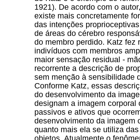
1921). De acordo com o auto
existe mais concretamente fo
das intenções proprioceptivas,
de áreas do cérebro responsáv
do membro perdido. Katz fez r
indivíduos com membros ampu
maior sensação residual - mão
recorrente a descrição de pro
sem menção à sensibilidade d
Conforme Katz, essas descri
do desenvolvimento da imagem
designam a imagem corporal
passivos e ativos que ocorre
desenvolvimento da imagem co
quanto mais ela se utiliza da
objetos. Atualmente o fenôm