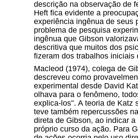
descrição na observação de f
Heft fica evidente a preocup
experiência ingênua de seus p
problema de pesquisa experim
ingênua que Gibson valoriza
descritiva que muitos dos ps
fizeram dos trabalhos iniciais
Macleod (1974), colega de G
descreveu como provavelmen
experimental desde David Kat
olhava para o fenômeno, todo
explica-los". A teoria de Kat
teve também repercussões na
direta de Gibson, ao indicar 
próprio curso da ação. Para 
de ações ocorria pelo uso di