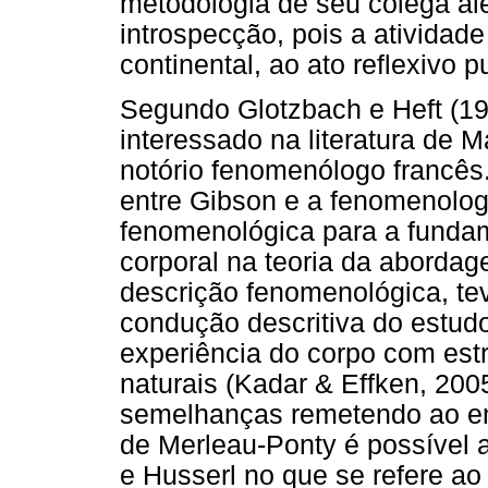
metodologia de seu colega a
introspecção, pois a atividad
continental, ao ato reflexivo p
Segundo Glotzbach e Heft (1
interessado na literatura de 
notório fenomenólogo francês.
entre Gibson e a fenomenologi
fenomenológica para a funda
corporal na teoria da abordag
descrição fenomenológica, te
condução descritiva do estudo
experiência do corpo com estr
naturais (Kadar & Effken, 20
semelhanças remetendo ao em
de Merleau-Ponty é possível 
e Husserl no que se refere ao 