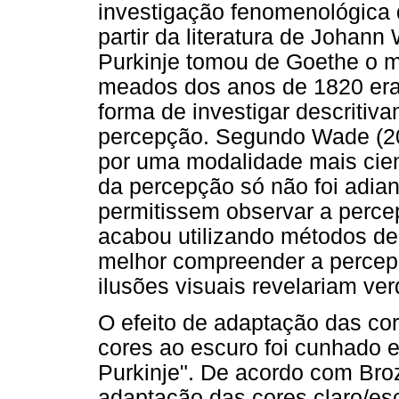
investigação fenomenológica 
partir da literatura de Johan
Purkinje tomou de Goethe o 
meados dos anos de 1820 er
forma de investigar descritiv
percepção. Segundo Wade (200
por uma modalidade mais cien
da percepção só não foi adian
permitissem observar a perc
acabou utilizando métodos de
melhor compreender a percepç
ilusões visuais revelariam ver
O efeito de adaptação das co
cores ao escuro foi cunhad
Purkinje". De acordo com Bro
adaptação das cores claro/e