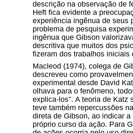
descrição na observação de f
Heft fica evidente a preocup
experiência ingênua de seus p
problema de pesquisa experim
ingênua que Gibson valoriza
descritiva que muitos dos ps
fizeram dos trabalhos iniciais
Macleod (1974), colega de G
descreveu como provavelmen
experimental desde David Kat
olhava para o fenômeno, todo
explica-los". A teoria de Kat
teve também repercussões na
direta de Gibson, ao indicar 
próprio curso da ação. Para 
de ações ocorria pelo uso di