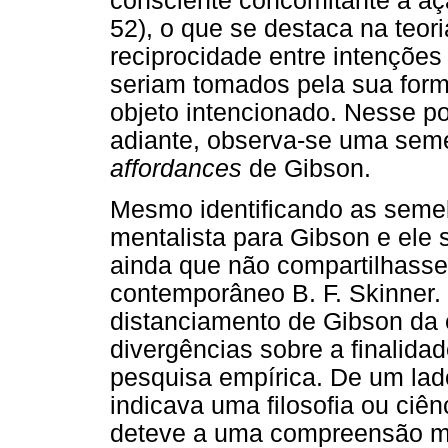
consciente concomitante à aç
52), o que se destaca na teor
reciprocidade entre intenções
seriam tomados pela sua form
objeto intencionado. Nesse p
adiante, observa-se uma seme
affordances
de Gibson.
Mesmo identificando as seme
mentalista para Gibson e ele 
ainda que não compartilhasse
contemporâneo B. F. Skinner.
distanciamento de Gibson da 
divergências sobre a finalid
pesquisa empírica. De um lad
indicava uma filosofia ou ciê
deteve a uma compreensão mai