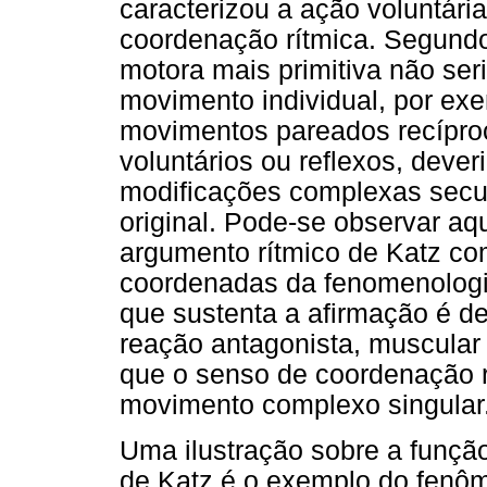
caracterizou a ação voluntári
coordenação rítmica. Segundo 
motora mais primitiva não se
movimento individual, por ex
movimentos pareados recíproc
voluntários ou reflexos, deve
modificações complexas secu
original. Pode-se observar aq
argumento rítmico de Katz co
coordenadas da fenomenologia
que sustenta a afirmação é 
reação antagonista, muscular i
que o senso de coordenação r
movimento complexo singular
Uma ilustração sobre a funçã
de Katz é o exemplo do fenô