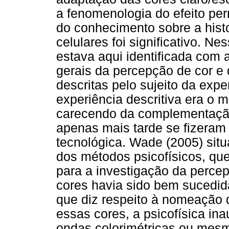
a fenomenologia do efeito per
do conhecimento sobre a hist
celulares foi significativo. N
estava aqui identificada com a
gerais da percepção de cor e
descritas pelo sujeito da exp
experiência descritiva era o
carecendo da complementação
apenas mais tarde se fizeram
tecnológica. Wade (2005) situ
dos métodos psicofísicos, qu
para a investigação da perce
cores havia sido bem sucedida
que diz respeito à nomeação d
essas cores, a psicofísica in
ondas colorimétricas ou mesm