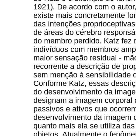
1921). De acordo com o auto
existe mais concretamente fo
das intenções proprioceptivas,
de áreas do cérebro responsáv
do membro perdido. Katz fez r
indivíduos com membros ampu
maior sensação residual - mão
recorrente a descrição de pro
sem menção à sensibilidade d
Conforme Katz, essas descri
do desenvolvimento da imagem
designam a imagem corporal
passivos e ativos que ocorre
desenvolvimento da imagem co
quanto mais ela se utiliza da
objetos. Atualmente o fenôm