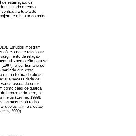
l de estimação, os
oi utilizado o termo
 confiada a tutela de
eto, e o intuito do artigo
2010). Estudos mostram
s dóceis ao se relacionar
o surgimento da relação
em utilizava o cão para se
n (1997), o ser humano se
 partir do que esse
e é uma forma de ele se
zer sua necessidade de
 vários ossos de seres
ém como cães de guarda,
 do bronze e do ferro, os
s meios (Levine, 1999).
de animais misturados
car que os animais estão
rcia, 2009).