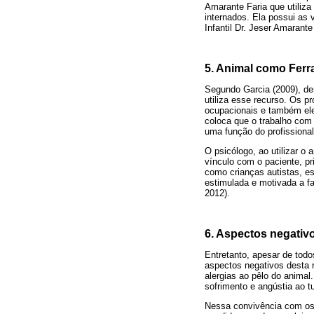
Amarante Faria que utiliza
internados. Ela possui as 
Infantil Dr. Jeser Amarante
5. Animal como Ferr
Segundo Garcia (2009), den
utiliza esse recurso. Os p
ocupacionais e também ele
coloca que o trabalho com
uma função do profissional
O psicólogo, ao utilizar o
vínculo com o paciente, p
como crianças autistas, e
estimulada e motivada a fa
2012).
6. Aspectos negativ
Entretanto, apesar de tod
aspectos negativos desta 
alergias ao pêlo do animal
sofrimento e angústia ao tu
Nessa convivência com os 