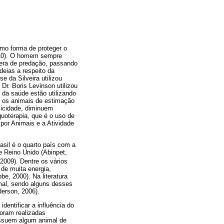
omo forma de proteger o
2010). O homem sempre
 era de predação, passando
deias a respeito da
 da Silveira utilizou
Dr. Boris Levinson utilizou
 da saúde estão utilizando
, os animais de estimação
licidade, diminuem
quoterapia, que é o uso de
por Animais e a Atividade
asil é o quarto país com a
e Reino Unido (Abinpet,
2009). Dentre os vários
de muita energia,
, 2000). Na literatura
imal, sendo alguns desses
erson, 2006).
entificar a influência do
foram realizadas
possuem algum animal de