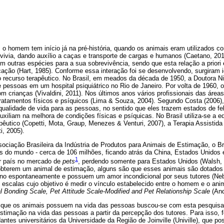
o homem tem início já na pré-história, quando os animais eram utilizados c
 vivia, dando auxílio a caças e transporte de cargas e humanos (Caetano, 
m outras espécies para a sua sobrevivência, sendo que esta relação a priori
ação (Hart, 1985). Conforme essa interação foi se desenvolvendo, surgiram i
 recurso terapêutico. No Brasil, em meados da década de 1950, a Doutora Nise
 pessoas em um hospital psiquiátrico no Rio de Janeiro. Por volta de 1960, o 
m crianças (Vivaldini, 2011). Nos últimos anos vários profissionais das áreas
ratamentos físicos e psíquicos (Lima & Souza, 2004). Segundo Costa (2006)
qualidade de vida para as pessoas, no sentido que eles trazem estados de fe
uxiliam na melhora de condições físicas e psíquicas. No Brasil utiliza-se a e
êutico (Copetti, Mota, Graup, Menezes & Venturi, 2007), a Terapia Assistida 
i, 2005).
ciação Brasileira da Indústria de Produtos para Animais de Estimação, o Br
s do mundo - cerca de 106 milhões, ficando atrás da China, Estados Unidos 
1
or país no mercado de
pets
, perdendo somente para Estados Unidos (Walsh, 
bterem um animal de estimação, alguns são que esses animais são dotados 
o espontaneamente e possuem um amor incondicional por seus tutores (Nebbe
s escalas cujo objetivo é medir o vínculo estabelecido entre o homem e o an
Bonding Scale, Pet Attitude Scale-Modified and Pet Relationship Scale
(And
 que os animais possuem na vida das pessoas buscou-se com esta pesquisa id
timação na vida das pessoas a partir da percepção dos tutores. Para isso, 
antes universitários da Universidade da Região de Joinville (Univille), que 