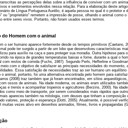
transcritas as percepções delas sobre a influência de conviver com um anima
ivos e sentimentos envolvidos nessa relação. Para a elaboração deste artigo f
ionário de Língua Portuguesa Aurélio, é aquela pessoa no qual é o protetor e é
 ou "proprietário" remetem a impressão de posse, olhando o animal como o obj
ão entre seres vivos. Portanto, não foram usados esses termos.
ção do Homem com o animal
om o ser humano aparece fortemente desde os tempos primitivos (Caetano, 
al pode ter surgido a partir de um lobo que desenvolveu características mai
izou para auxílio na caça e para proteger sua moradia. Outra hipótese para 
rrido na época de grandes temperaturas baixas e fome, durante a qual o hom
mal com restos de comida (Fuchs, 1987). Segundo Perls, Hefferline e Goodma
o meio com o objetivo de satisfazer as principais necessidades do momento, a
lidades. Essa satisfação de necessidades traz ao ser humano um equilíbrio 
o o animal, portanto, foi uma alternativa encontrada pelo homem para satisfa
arros (2008) traz também que já foram encontrados, em sítios arqueológicos,
 com ossos de animais. Na idade moderna, os animais eram utilizados tamb
ças e trenós e acompanhar tropeiros e agricultores (Berzins, 2000). Na idade
ados como meio de transporte, por serem considerados mais rápidos que outro
imais apareceu também na mitologia, com deuses que tinham a composição 
 valores, proteção e esperança (Dotti, 2005). Atualmente, é possível verifi
 muitas vezes ativo em desenhos animados, filmes, livros e propagandas (Ga
ação