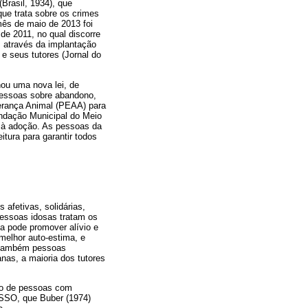
Brasil, 1934), que
que trata sobre os crimes
 mês de maio de 2013 foi
de 2011, no qual discorre
s através da implantação
e seus tutores (Jornal do
nou uma nova lei, de
pessoas sobre abandono,
perança Animal (PEAA) para
undação Municipal do Meio
 à adoção. As pessoas da
tura para garantir todos
afetivas, solidárias,
pessoas idosas tratam os
a pode promover alívio e
elhor auto-estima, e
r também pessoas
anas, a maioria dos tutores
io de pessoas com
ISSO, que Buber (1974)