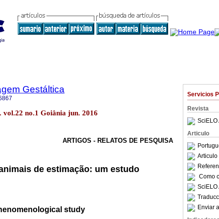
agem Gestáltica
Servicios 
6867
Revista
 vol.22 no.1 Goiânia jun. 2016
SciELO 
Articulo
ARTIGOS - RELATOS DE PESQUISA
Portugu
Articul
Referenc
animais de estimação: um estudo
Como ci
SciELO 
Traducc
Enviar a
 phenomenological study