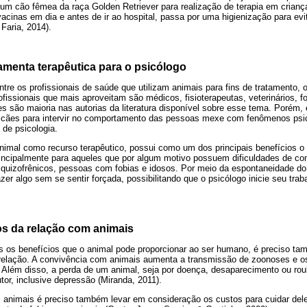
 um cão fêmea da raça Golden Retriever para realização de terapia em crian
vacinas em dia e antes de ir ao hospital, passa por uma higienização para ev
 Faria, 2014).
amenta terapêutica para o psicólogo
tre os profissionais de saúde que utilizam animais para fins de tratamento,
rofissionais que mais aproveitam são médicos, fisioterapeutas, veterinários, 
s são maioria nas autorias da literatura disponível sobre esse tema. Porém
 cães para intervir no comportamento das pessoas mexe com fenômenos psi
 de psicologia.
 animal como recurso terapêutico, possui como um dos principais benefícios 
rincipalmente para aqueles que por algum motivo possuem dificuldades de c
squizofrênicos, pessoas com fobias e idosos. Por meio da espontaneidade do
zer algo sem se sentir forçada, possibilitando que o psicólogo inicie seu trab
os da relação com animais
os os benefícios que o animal pode proporcionar ao ser humano, é preciso ta
relação. A convivência com animais aumenta a transmissão de zoonoses e os
. Além disso, a perda de um animal, seja por doença, desaparecimento ou rou
tor, inclusive depressão (Miranda, 2011).
animais é preciso também levar em consideração os custos para cuidar dele