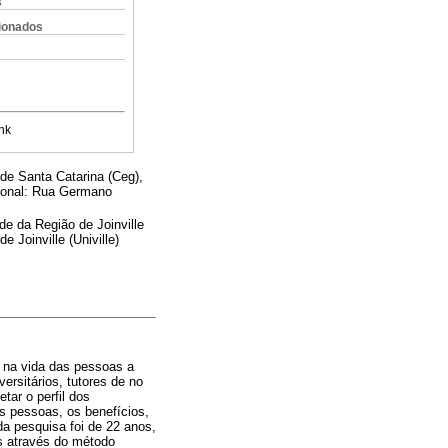
s
cionados
nk
de Santa Catarina (Ceg),
cional: Rua Germano
de da Região de Joinville
 Joinville (Univille)
 na vida das pessoas a
ersitários, tutores de no
tar o perfil dos
s pessoas, os benefícios,
da pesquisa foi de 22 anos,
os através do método