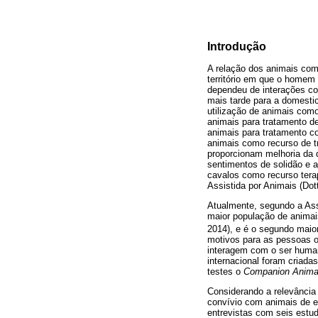
Introdução
A relação dos animais com 
território em que o homem
dependeu de interações co
mais tarde para a domestic
utilização de animais como
animais para tratamento de
animais para tratamento co
animais como recurso de t
proporcionam melhoria da 
sentimentos de solidão e a
cavalos como recurso terap
Assistida por Animais (Dott
Atualmente, segundo a Asso
maior população de animai
2014), e é o segundo mai
motivos para as pessoas o
interagem com o ser human
internacional foram criada
testes o
Companion Animal 
Considerando a relevância
convívio com animais de es
entrevistas com seis estud