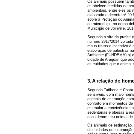
Os animais possuem também
estabelece medidas de prot
ambientais, entre eles os 
elaborado o decreto nº 20
sobre a Proteção do Animal
de microchips no corpo del
Município de Joinville, 201
Segundo o site da prefeitu
número 2917/2014 voltada 
maus tratos e incentivo à
elaboração de palestras n
Ambiente (FUNDEMA) ajuda
cidade de Araquari que ado
os cuidados que o animal a
3. A relação do hom
Segundo Tatibana e Costa-
sensíveis, com maior sens
animais de estimação como
conforto em momentos de p
estimular a convivência s
sedentárias e obesas a rea
consideram seu animal de
Os animais de estimação, 
dificuldades de locomoção