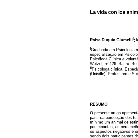
La vida con los ani
I
Raísa Duquia Giumelli
; 
I
Graduada em Psicologia na
especialização em Psicolog
Psicóloga Clínica e volunt
Wetzel, nº 128. Bairro: Bo
II
Psicóloga clínica, Especi
(Univille), Professora e Su
RESUMO
O presente artigo apresen
partir da percepção dos tu
mínimo um animal de estima
participantes, as percepç
os aspectos negativos e os
sendo dois participantes d