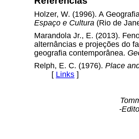
Referências
Holzer, W. (1996). A Geograf
Espaço e Cultura
(Rio de Jan
Marandola Jr., E. (2013). Fe
alternâncias e projeções do f
geografia contemporânea.
Geo
Relph, E. C. (1976).
Place an
[
Links
]
Tomm
-Edit