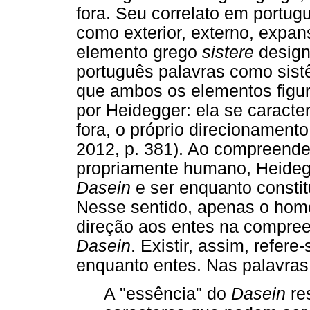
fora. Seu correlato em portug
como exterior, externo, expan
elemento grego
sistere
desig
português palavras como sistê
que ambos os elementos figu
por Heidegger: ela se caract
fora, o próprio direcionament
2012, p. 381). Ao compreende
propriamente humano, Heidegg
Dasein
e ser enquanto constit
Nesse sentido, apenas o hom
direção aos entes na compreen
Dasein
. Existir, assim, refer
enquanto entes. Nas palavras 
A "essência" do
Dasein
re