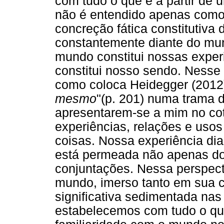
com tudo o que é a partir de
não é entendido apenas com
concreção fática constitutiva 
constantemente diante do mun
mundo constitui nossas experi
constitui nosso sendo. Nesse 
como coloca Heidegger (2012)
mesmo
"(p. 201) numa trama 
apresentarem-se a mim no cot
experiências, relações e usos
coisas. Nossa experiência di
está permeada não apenas do
conjuntações. Nessa perspect
mundo, imerso tanto em sua c
significativa sedimentada nas
estabelecemos com tudo o que