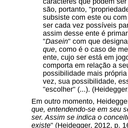
caracteres que podem ser
são, portanto, "proprieda
subsiste com este ou com
ser cada vez possíveis par
assim desse ente é primar
"
Dasein
" com que designa
que
, como é o caso de mes
ente, cujo ser está em jo
comporta em relação a se
possibilidade mais própria
vez, sua possibilidade, e
"escolher" (...). (Heidegge
Em outro momento, Heidegger 
que, entendendo-se em seu se
ser. Assim se indica o concei
existe
" (Heidegger, 2012, p. 