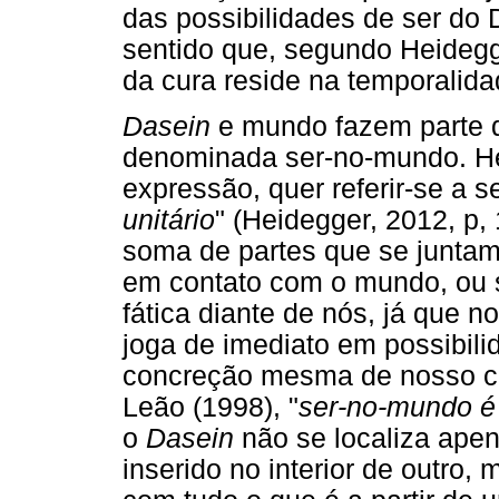
das possibilidades de ser do 
sentido que, segundo Heidegge
da cura reside na temporalida
Dasein
e mundo fazem parte d
denominada ser-no-mundo. Hei
expressão, quer referir-se a
unitário
" (Heidegger, 2012, p,
soma de partes que se juntam
em contato com o mundo, ou s
fática diante de nós, já que n
joga de imediato em possibili
concreção mesma de nosso c
Leão (1998), "
ser-no-mundo é 
o
Dasein
não se localiza ape
inserido no interior de outro