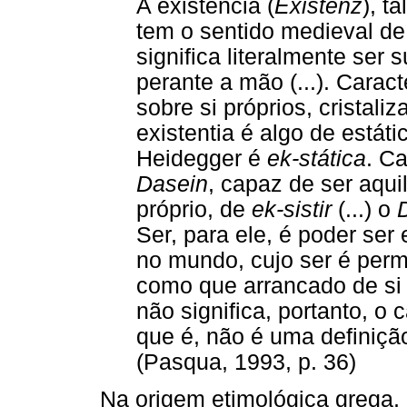
A existência (
Existenz
), t
tem o sentido medieval d
significa literalmente ser 
perante a mão (...). Carac
sobre si próprios, cristal
existentia é algo de estáti
Heidegger é
ek-stática
. C
Dasein
, capaz de ser aquil
próprio, de
ek-sistir
(...) o
Ser, para ele, é poder se
no mundo, cujo ser é per
como que arrancado de si 
não significa, portanto, o 
que é, não é uma definição
(Pasqua, 1993, p. 36)
Na origem etimológica grega, 