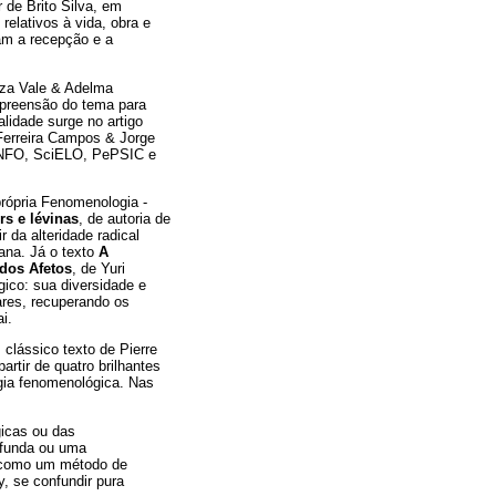
 de Brito Silva, em
relativos à vida, obra e
sam a recepção e a
uza Vale & Adelma
mpreensão do tema para
lidade surge no artigo
 Ferreira Campos & Jorge
hINFO, SciELO, PePSIC e
própria Fenomenologia -
rs e lévinas
, de autoria de
 da alteridade radical
ana. Já o texto
A
dos Afetos
, de Yuri
ico: sua diversidade e
lares, recuperando os
i.
clássico texto de Pierre
rtir de quatro brilhantes
ogia fenomenológica. Nas
icas ou das
ofunda ou uma
a como um método de
, se confundir pura