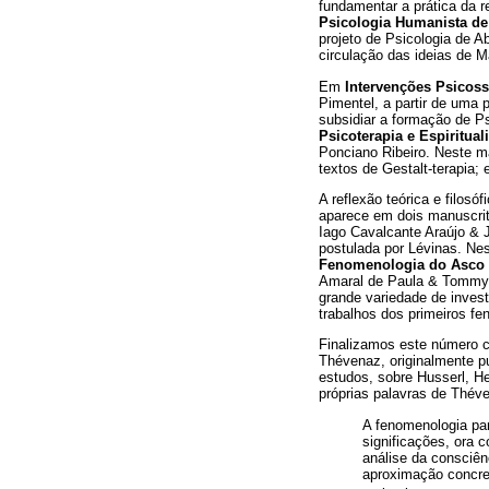
fundamentar a prática da 
Psicologia Humanista de
projeto de Psicologia de A
circulação das ideias de M
Em
Intervenções Psicoss
Pimentel, a partir de uma
subsidiar a formação de P
Psicoterapia e Espiritua
Ponciano Ribeiro. Neste m
textos de Gestalt-terapia
A reflexão teórica e filos
aparece em dois manuscri
Iago Cavalcante Araújo & J
postulada por Lévinas. Nes
Fenomenologia do Asco d
Amaral de Paula & Tommy A
grande variedade de invest
trabalhos dos primeiros fe
Finalizamos este número c
Thévenaz, originalmente pu
estudos, sobre Husserl, H
próprias palavras de Théve
A fenomenologia pa
significações, ora
análise da consciê
aproximação concret