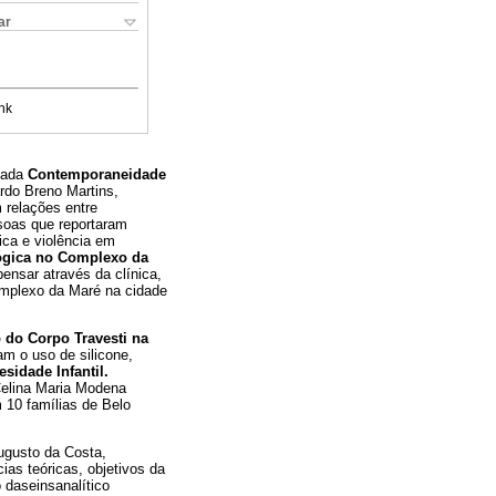
ar
nk
ulada
Contemporaneidade
rdo Breno Martins,
 relações entre
ssoas que reportaram
ica e violência em
lógica no Complexo da
ensar através da clínica,
omplexo da Maré na cidade
 do Corpo Travesti na
am o uso de silicone,
esidade Infantil.
Celina Maria Modena
 10 famílias de Belo
ugusto da Costa,
ias teóricas, objetivos da
 daseinsanalítico