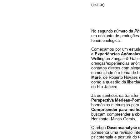
(Editor)
No segundo número da
Ph
um conjunto de produções 
fenomenológica.
Começamos por um estudo s
e Experiências Anômalas
Wellington Zangari & Gabri
crenças/experiências anôm
contatos diretos com alega
comunidade é o tema de
l
Maré
, de Roberto Novaes d
como a questão da liberda
do Rio Janeiro.
Já os sentidos da transfo
Perspectiva Merleau-Pon
hormônios e cirurgias para
Compreender para melhor
buscam compreender a obesi
Horizonte, Minas Gerais.
O artigo
Daseinsanalyse e 
apresenta uma revisão integ
psicoterapia e postura do