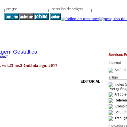
agem Gestáltica
Serviços P
-6867
Journal
 vol.23 no.2 Goiânia ago. 2017
SciELO 
artigo
EDITORIAL
Inglês (
Português (
Artigo 
Referên
Como ci
SciELO 
Traduçã
Indicadore