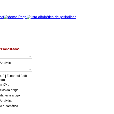
ersonalizados
Analytics
pdf)
| Espanhol (pdf)
|
pdf)
em XML
cias do artigo
tar este artigo
Analytics
o automática
s