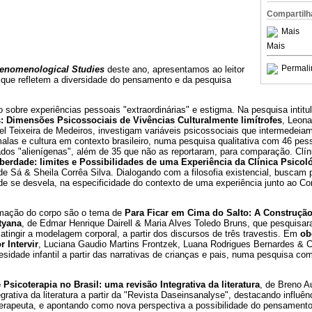
Compartilh
Mais
Mais
Permali
enomenological Studies
deste ano, apresentamos ao leitor
que refletem a diversidade do pensamento e da pesquisa
obre experiências pessoais "extraordinárias" e estigma. Na pesquisa intit
: Dimensões Psicossociais de Vivências Culturalmente limítrofes
, Leona
el Teixeira de Medeiros, investigam variáveis psicossociais que intermedeiam
alas e cultura em contexto brasileiro, numa pesquisa qualitativa com 46 pe
dos "alienígenas", além de 35 que não as reportaram, para comparação. Clín
iberdade: limites e Possibilidades de uma Experiência da Clínica Psico
e Sá & Sheila Corrêa Silva. Dialogando com a filosofia existencial, buscam p
de se desvela, na especificidade do contexto de uma experiência junto ao C
rmação do corpo são o tema de
Para Ficar em Cima do Salto: A Construção
tyana
, de Edmar Henrique Dairell & Maria Alves Toledo Bruns, que pesquisar
 atingir a modelagem corporal, a partir dos discursos de três travestis. Em
ob
 Intervir
, Luciana Gaudio Martins Frontzek, Luana Rodrigues Bernardes & 
dade infantil a partir das narrativas de crianças e pais, numa pesquisa com
Psicoterapia no Brasil: uma revisão Integrativa da literatura
, de Breno A
rativa da literatura a partir da "Revista Daseinsanalyse", destacando influênc
 terapeuta, e apontando como nova perspectiva a possibilidade do pensamento