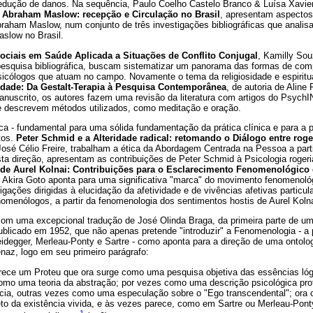
redução de danos. Na sequência, Paulo Coelho Castelo Branco & Luísa Xavier
 Abraham Maslow: recepção e Circulação no Brasil
, apresentam aspectos 
braham Maslow, num conjunto de três investigações bibliográficas que anali
aslow no Brasil.
ociais em Saúde Aplicada a Situações de Conflito Conjugal
, Kamilly So
 pesquisa bibliográfica, buscam sistematizar um panorama das formas de co
sicólogos que atuam no campo. Novamente o tema da religiosidade e espiritua
lidade: Da Gestalt-Terapia à Pesquisa Contemporânea
, de autoria de Aline
anuscrito, os autores fazem uma revisão da literatura com artigos do Psyc
; e descrevem métodos utilizados, como meditação e oração.
ófica - fundamental para uma sólida fundamentação da prática clínica e para a 
tos.
Peter Schmid e a Alteridade radical: retomando o Diálogo entre roge
osé Célio Freire, trabalham a ética da Abordagem Centrada na Pessoa a partir
ta direção, apresentam as contribuições de Peter Schmid à Psicologia rogeri
e Aurel Kolnai: Contribuições para o Esclarecimento Fenomenológico 
kira Goto aponta para uma significativa "marca" do movimento fenomenológ
igações dirigidas à elucidação da afetividade e de vivências afetivas particu
nomenólogos, a partir da fenomenologia dos sentimentos hostis de Aurel Kolna
om uma excepcional tradução de José Olinda Braga, da primeira parte de um 
blicado em 1952, que não apenas pretende "introduzir" a Fenomenologia - a pa
eidegger, Merleau-Ponty e Sartre - como aponta para a direção de uma ontol
naz, logo em seu primeiro parágrafo:
rece um Proteu que ora surge como uma pesquisa objetiva das essências lóg
 como uma teoria da abstração; por vezes como uma descrição psicológica pr
ncia, outras vezes como uma especulação sobre o "Ego transcendental"; or
o da existência vivida, e às vezes parece, como em Sartre ou Merleau-Ponty
1