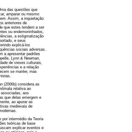
. Uma das questões que
ficar, amparar ou mesmo
em. Assim, a inquietação
os anteriores de
 de que estes tendem a ser
rantes ou endemoninhados,
iências, a estigmatização
portado, e seus
erindo explicá-los
quências sociais adversas.
em a apresentar padrões
Appelle, Lynn & Newman,
dade de vieses culturais,
xperiências e a relação
recem se manter, mas
nistas.
an (2006b) considera as
nômala relativa ao
s associadas, aos
icas que delas emergem e
mente, ao apurar as
ativas medievais de
 modernas.
 por intermédio da Teoria
ões teóricas de base
buscam explicar eventos e