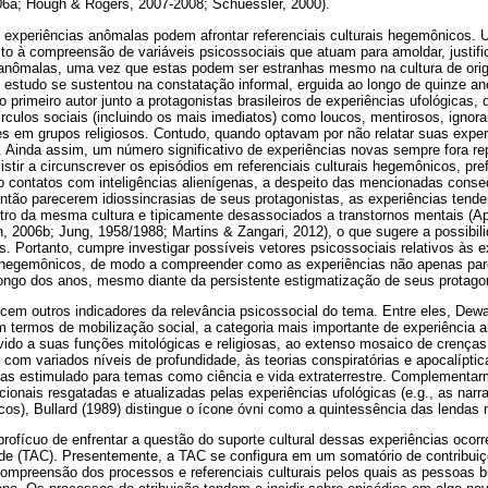
06a; Hough & Rogers, 2007-2008; Schuessler, 2000).
as experiências anômalas podem afrontar referenciais culturais hegemônicos
ito à compreensão de variáveis psicossociais que atuam para amoldar, justi
anômalas, uma vez que estas podem ser estranhas mesmo na cultura de orig
te estudo se sustentou na constatação informal, erguida ao longo de quinze an
o primeiro autor junto a protagonistas brasileiros de experiências ufológicas,
rculos sociais (incluindo os mais imediatos) como loucos, mentirosos, igno
es em grupos religiosos. Contudo, quando optavam por não relatar suas exper
. Ainda assim, um número significativo de experiências novas sempre fora re
istir a circunscrever os episódios em referenciais culturais hegemônicos, pref
 contatos com inteligências alienígenas, a despeito das mencionadas conse
então parecerem idiossincrasias de seus protagonistas, as experiências tend
ntro da mesma cultura e tipicamente desassociados a transtornos mentais (
, 2006b; Jung, 1958/1988; Martins & Zangari, 2012), o que sugere a possibili
 Portanto, cumpre investigar possíveis vetores psicossociais relativos às e
is hegemônicos, de modo a compreender como as experiências não apenas pa
longo dos anos, mesmo diante da persistente estigmatização de seus protago
cem outros indicadores da relevância psicossocial do tema. Entre eles, Dew
m termos de mobilização social, a categoria mais importante de experiência a
vido a suas funções mitológicas e religiosas, ao extenso mosaico de crença
com variados níveis de profundidade, às teorias conspiratórias e apocalípt
elas estimulado para temas como ciência e vida extraterrestre. Complementar
icionais resgatadas e atualizadas pelas experiências ufológicas (e.g., as narr
cos), Bullard (1989) distingue o ícone óvni como a quintessência das lendas
ofícuo de enfrentar a questão do suporte cultural dessas experiências ocorre
ade (TAC). Presentemente, a TAC se configura em um somatório de contribuiç
 compreensão dos processos e referenciais culturais pelos quais as pessoas 