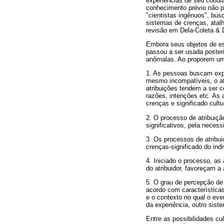
experiências de seu cotidi
conhecimento prévio não p
"cientistas ingênuos", busc
sistemas de crenças, atalh
revisão em Dela-Coleta & D
Embora seus objetos de es
passou a ser usada posteri
anômalas. Ao proporem uma 
1. As pessoas buscam expl
mesmo incompatíveis, o at
atribuições tendem a ser 
razões, intenções etc. As 
crenças e significado cult
2. O processo de atribuiçã
significativos, pela neces
3. Os processos de atribu
crenças-significado do ind
4. Iniciado o processo, as
do atribuidor, favoreçam 
5. O grau de percepção de 
acordo com características 
e o contexto no qual o ev
da experiência, outro sist
Entre as possibilidades cu