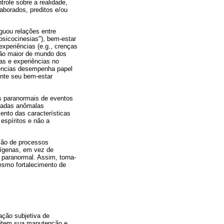
role sobre a realidade,
aborados, preditos e/ou
guou relações entre
psicocinesias"), bem-estar
experiências (e.g., crenças
isão maior de mundo dos
ças e experiências no
riências desempenha papel
ente seu bem-estar
es paranormais de eventos
eradas anômalas
ento das características
espíritos e não a
são de processos
nígenas, em vez de
 paranormal. Assim, torna-
mesmo fortalecimento de
ação subjetiva de
rmitem sua manutenção e