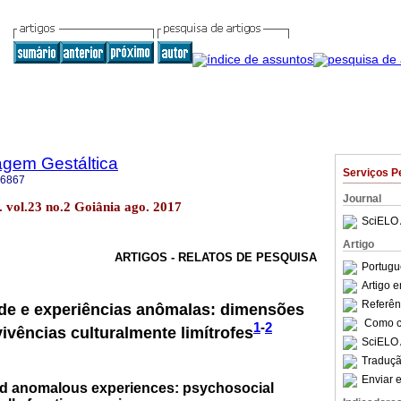
agem Gestáltica
Serviços P
-6867
Journal
 vol.23 no.2 Goiânia ago. 2017
SciELO 
Artigo
ARTIGOS - RELATOS DE PESQUISA
Portugu
Artigo 
Referên
e e experiências anômalas: dimensões
Como ci
1
-
2
ivências culturalmente limítrofes
SciELO 
Traduçã
Enviar e
d anomalous experiences: psychosocial