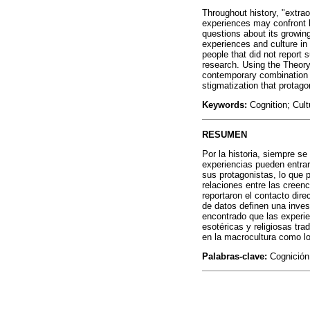
Throughout history, "extra
experiences may confront h
questions about its growing
experiences and culture in 
people that did not report
research. Using the Theory 
contemporary combination of
stigmatization that protago
Keywords:
Cognition; Cult
RESUMEN
Por la historia, siempre se
experiencias pueden entrar
sus protagonistas, lo que 
relaciones entre las creen
reportaron el contacto dir
de datos definen una invest
encontrado que las experi
esotéricas y religiosas tra
en la macrocultura como lo
Palabras-clave:
Cognición;