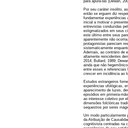
para apurá-las (Dewan, 20
Por seu caráter insólito, 
então se erguem diz respe
fundamentar experiências 
inicial a motivar o presen
entrevistas conduzidas pel
estigmatizados em seus cí
este último entre seus par
aparentemente não ocorria
protagonistas pareciam res
sistematicamente enquanto
Ademais, ao contrário de 
altamente reincidentes de
2014; Bullard, 1989; Dewan
ainda que não hegemônicos.
entre esses e referencia
crescer em incidência ao 
Estudos estrangeiros forne
experiências ufológicas, e
aparecimento de luzes, de
episódios em primeira-mão 
ao interesse coletivo por 
dimensões folclóricas trad
sequestros por seres mági
Um modo particularmente pr
da Atribuição de Causalid
cognitivista centradas na