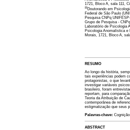
1721, Bloco A, sala 111, 
III
Doutorando em Psicologi
Federal de São Paulo (UN
Pesquisa CNPq UNIFESP-US
Grupo de Pesquisa - CNPq
Laboratório de Psicologia 
Psicologia Anomalística e 
Morais, 1721, Bloco A, sa
RESUMO
Ao longo da história, semp
tais experiências podem c
protagonistas, o que levan
investigar variáveis psico
brasileiro, foram entrevis
reportam, para comparação
Teoria da Atribuição de C
contemporânea de referenci
estigmatização que seus p
Palavras-chave:
Cognição;
ABSTRACT