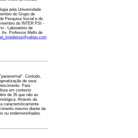
ogia pela Universidade
Membro do Grupo de
e Pesquisa Social e do
e membro do INTER PSI -
si - Laboratório de
. Av. Professor Mello de
iel_tmedeiros@yahoo.com
 "paranormal". Contudo,
tigmatização de seus
crescimento. Para
ltura em contexto
além de 35 que não as
nológica. Através da
a caracteristicamente
alecimento mesmo diante da
tes ou endemoninhados.