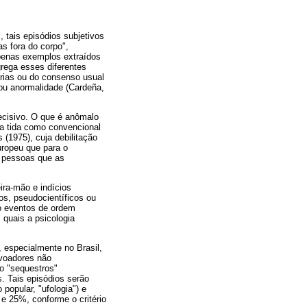
, tais episódios subjetivos
as fora do corpo",
apenas exemplos extraídos
grega esses diferentes
árias ou do consenso usual
 ou anormalidade (Cardeña,
ecisivo. O que é anômalo
a tida como convencional
 (1975), cuja debilitação
europeu que para o
s pessoas que as
ira-mão e indícios
os, pseudocientíficos ou
o eventos de ordem
quais a psicologia
 especialmente no Brasil,
 voadores não
mo "sequestros"
 Tais episódios serão
popular, "ufologia") e
e 25%, conforme o critério