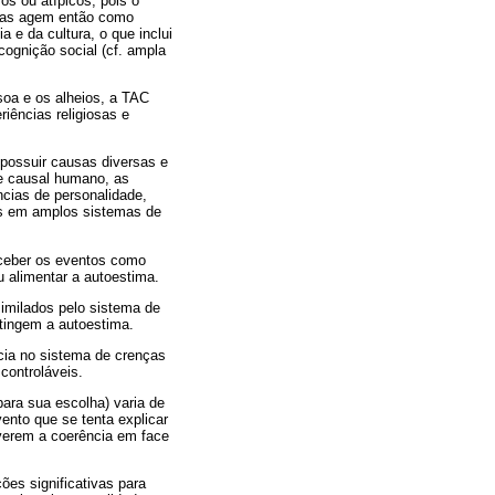
os ou atípicos, pois o
soas agem então como
a e da cultura, o que inclui
cognição social (cf. ampla
oa e os alheios, a TAC
iências religiosas e
possuir causas diversas e
te causal humano, as
ncias de personalidade,
tos em amplos sistemas de
erceber os eventos como
u alimentar a autoestima.
imilados pelo sistema de
atingem a autoestima.
ncia no sistema de crenças
controláveis.
para sua escolha) varia de
vento que se tenta explicar
iverem a coerência em face
ões significativas para