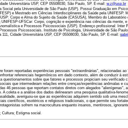
Cidade Universitária USP, CEP 05508030, São Paulo, SP. E-mail:
w.z@usp.br
a Social pela Universidade de São Paulo (USP). Possui Graduação em Psicol
IFESP) e Mestrado em Ciências Interdisciplinares da Saúde pela UNIFESP. 
P: Corpo e Alma do Sujeito da Saúde (CASUSA), Membro do Laboratório d
 UNIFESP-UFSCar: Corpo, cognição e experiência nas ciências da mente, 
Anomalística e Processos Psicossociais (USP). Endereço profissional: Inter P
Processos Psicossociais. Instituto de Psicologia, Universidade de São Paulo
la 111, Cidade Universitária USP, CEP 05508030, São Paulo, SP. E-mail:
gabr
re foram reportadas experiências pessoais "extraordinárias", relacionadas ao
onfrontar referenciais hegemônicos em dado contexto, além de conduzir à es
ta questionamentos sobre que fatores e processos propiciam seu verificado 
ssociais que intermedeiam relações entre crenças/experiências anômalas e cu
tadas 46 pessoas que reportam contatos diretos com alegados "alienígenas", 
. A coleta e a análise dos dados delinearam uma pesquisa qualitativa-fenome
ausalidade, averiguou-se que as experiências adquirem sentido sob uma mescl
ais científicos, esotéricos e religiosos tradicionais, o que permite seu fort
rotagonistas sofrem na macrocultura enquanto insanos, mentirosos, ignoran
 Cultura; Estigma social.