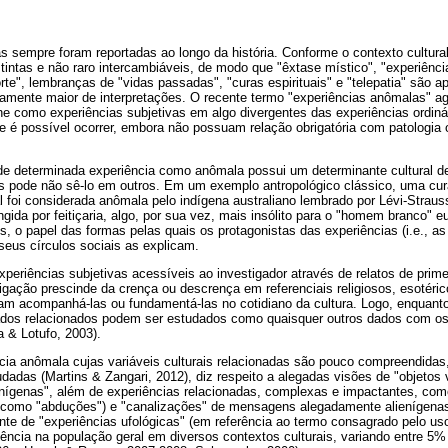
as sempre foram reportadas ao longo da história. Conforme o contexto cultural
tintas e não raro intercambiáveis, de modo que "êxtase místico", "experiênci
te", lembranças de "vidas passadas", "curas espirituais" e "telepatia" são 
vamente maior de interpretações. O recente termo "experiências anômalas" a
ine como experiências subjetivas em algo divergentes das experiências ordin
e é possível ocorrer, embora não possuam relação obrigatória com patologia
e determinada experiência como anômala possui um determinante cultural d
 pode não sê-lo em outros. Em um exemplo antropológico clássico, uma cur
l foi considerada anômala pelo indígena australiano lembrado por Lévi-Strauss
ngida por feitiçaria, algo, por sua vez, mais insólito para o "homem branco" 
s, o papel das formas pelas quais os protagonistas das experiências (i.e., a
eus círculos sociais as explicam.
eriências subjetivas acessíveis ao investigador através de relatos de prime
tigação prescinde da crença ou descrença em referenciais religiosos, esotéric
am acompanhá-las ou fundamentá-las no cotidiano da cultura. Logo, enquant
ados relacionados podem ser estudados como quaisquer outros dados com os 
a & Lotufo, 2003).
cia anômala cujas variáveis culturais relacionadas são pouco compreendidas,
dadas (Martins & Zangari, 2012), diz respeito a alegadas visões de "objetos
ienígenas", além de experiências relacionadas, complexas e impactantes, co
como "abduções") e "canalizações" de mensagens alegadamente alienígenas.
 de "experiências ufológicas" (em referência ao termo consagrado pelo uso 
ncia na população geral em diversos contextos culturais, variando entre 5% 