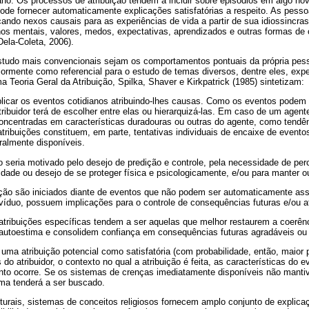
ano. Os processos de atribuição tendem a incidir sobre episódios em algo nov
ode fornecer automaticamente explicações satisfatórias a respeito. As pes
ando nexos causais para as experiências de vida a partir de sua idiossincrasi
os mentais, valores, medos, expectativas, aprendizados e outras formas de 
ela-Coleta, 2006).
tudo mais convencionais sejam os comportamentos pontuais da própria pess
ormente como referencial para o estudo de temas diversos, dentre eles, exper
Teoria Geral da Atribuição, Spilka, Shaver e Kirkpatrick (1985) sintetizam:
icar os eventos cotidianos atribuindo-lhes causas. Como os eventos podem 
ribuidor terá de escolher entre elas ou hierarquizá-las. Em caso de um agen
concentradas em características duradouras ou outras do agente, como tendê
atribuições constituem, em parte, tentativas individuais de encaixe de even
uralmente disponíveis.
o seria motivado pelo desejo de predição e controle, pela necessidade de p
sidade ou desejo de se proteger física e psicologicamente, e/ou para manter o
ição são iniciados diante de eventos que não podem ser automaticamente ass
ivíduo, possuem implicações para o controle de consequências futuras e/ou 
 atribuições específicas tendem a ser aquelas que melhor restaurem a coerê
a autoestima e consolidem confiança em consequências futuras agradáveis ou 
uma atribuição potencial como satisfatória (com probabilidade, então, maior 
do atribuidor, o contexto no qual a atribuição é feita, as características do e
ento ocorre. Se os sistemas de crenças imediatamente disponíveis não mant
ema tenderá a ser buscado.
lturais, sistemas de conceitos religiosos fornecem amplo conjunto de explicaç