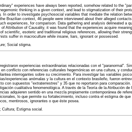
ordinary" experiences have always been reported, somehow related to the "pa
egemonic thinking in a given context, and lead to stigmatization of their prot
. In order to investigate psychosocial variables that mediate the relation be
the Brazilian context, 46 people were interviewed about their alleged contacts
 such experiences, for comparison. Data gathering and analysis delineated a q
of Attribution of Causality, it was found that the experiences acquire meaning
 scientific, esoteric and traditional religious references, allowing their streng
nists suffer in macroculture while insane, liars, ignorant or possessed.
ure; Social stigma.
 registraron experiencias extraordinarias relacionadas con el "paranormal". S
 en conflicto con referencias culturales hegemónicas en una cultura, y conduc
plantea interrogantes sobre su crecimiento. Para investigar las variables psic
cias/experiencias anómalas y la cultura en el contexto brasileño, fueron entr
ecto con supuestos "extraterrestres" y 35 que no reportaron para comparación. 
igación cualitativa fenomenológica. A través de la Teoría de la Atribución de 
encias adquieren sentido en una mezcla propiamente contemporánea de referen
dicionales, lo que permite su fortalecimiento, incluso contra el estigma de qu
cos, mentirosos, ignorantes o que éste posea.
 Cultura; Estigma social.