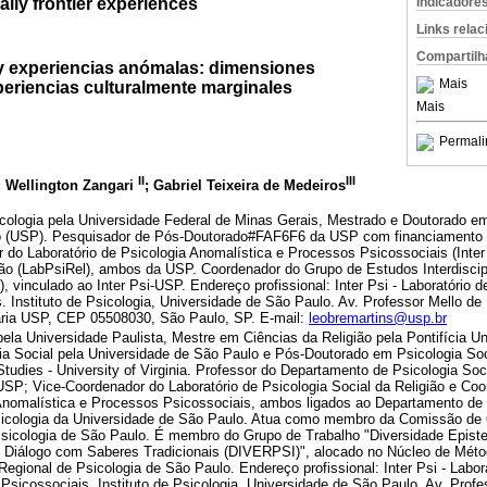
ally frontier experiences
Indicadore
Links rela
Compartilh
 experiencias anómalas: dimensiones
Mais
periencias culturalmente marginales
Mais
Permali
II
III
; Wellington Zangari
; Gabriel Teixeira de Medeiros
ologia pela Universidade Federal de Minas Gerais, Mestrado e Doutorado em
o (USP). Pesquisador de Pós-Doutorado#FAF6F6 da USP com financiamento
 do Laboratório de Psicologia Anomalística e Processos Psicossociais (Inter 
gião (LabPsiRel), ambos da USP. Coordenador do Grupo de Estudos Interdisci
, vinculado ao Inter Psi-USP. Endereço profissional: Inter Psi - Laboratório 
 Instituto de Psicologia, Universidade de São Paulo. Av. Professor Mello de
tária USP, CEP 05508030, São Paulo, SP. E-mail:
leobremartins@usp.br
la Universidade Paulista, Mestre em Ciências da Religião pela Pontifícia U
ia Social pela Universidade de São Paulo e Pós-Doutorado em Psicologia So
 Studies - University of Virginia. Professor do Departamento de Psicologia Soc
 USP; Vice-Coordenador do Laboratório de Psicologia Social da Religião e C
 Anomalística e Processos Psicossociais, ambos ligados ao Departamento de 
Psicologia da Universidade de São Paulo. Atua como membro da Comissão de 
Psicologia de São Paulo. É membro do Grupo de Trabalho "Diversidade Epis
e Diálogo com Saberes Tradicionais (DIVERPSI)", alocado no Núcleo de Méto
egional de Psicologia de São Paulo. Endereço profissional: Inter Psi - Labor
sicossociais. Instituto de Psicologia, Universidade de São Paulo. Av. Profe