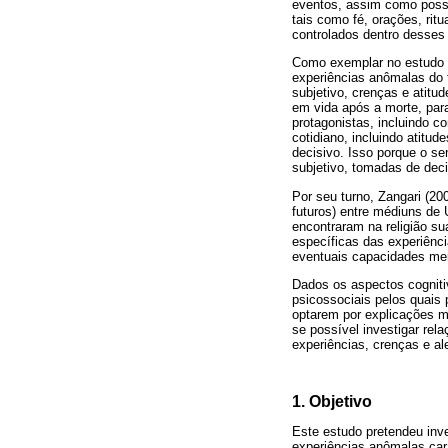
eventos, assim como possi
tais como fé, orações, ri
controlados dentro desses
Como exemplar no estudo e
experiências anômalas do t
subjetivo, crenças e atitu
em vida após a morte, par
protagonistas, incluindo c
cotidiano, incluindo atitu
decisivo. Isso porque o se
subjetivo, tomadas de deci
Por seu turno, Zangari (20
futuros) entre médiuns de
encontraram na religião su
específicas das experiênci
eventuais capacidades men
Dados os aspectos cogniti
psicossociais pelos quais
optarem por explicações ma
se possível investigar rel
experiências, crenças e al
1. Objetivo
Este estudo pretendeu inve
experiências anômalas car