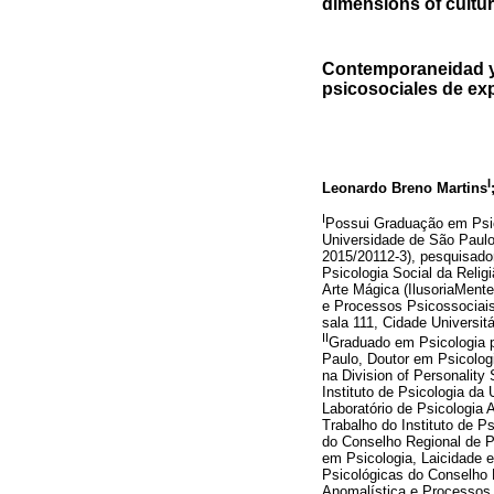
dimensions of cultur
Contemporaneidad y
psicosociales de ex
I
Leonardo Breno Martins
I
Possui Graduação em Psic
Universidade de São Paul
2015/20112-3), pesquisador
Psicologia Social da Reli
Arte Mágica (IlusoriaMente)
e Processos Psicossociais.
sala 111, Cidade Universi
II
Graduado em Psicologia pe
Paulo, Doutor em Psicolog
na Division of Personality
Instituto de Psicologia da
Laboratório de Psicologia
Trabalho do Instituto de 
do Conselho Regional de 
em Psicologia, Laicidade 
Psicológicas do Conselho R
Anomalística e Processos P