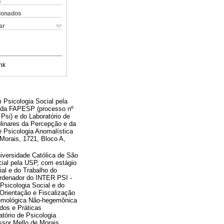
s
cionados
ar
nk
 Psicologia Social pela
 da FAPESP (processo nº
Psi) e do Laboratório de
plinares da Percepção e da
de Psicologia Anomalística
 Morais, 1721, Bloco A,
niversidade Católica de São
cial pela USP, com estágio
ial e do Trabalho do
oordenador do INTER PSI -
Psicologia Social e do
Orientação e Fiscalização
temológica Não-hegemônica
dos e Práticas
atório de Psicologia
ssor Mello de Morais,