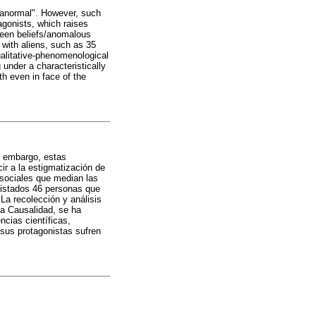
ranormal". However, such
agonists, which raises
tween beliefs/anomalous
 with aliens, such as 35
ualitative-phenomenological
 under a characteristically
th even in face of the
in embargo, estas
ir a la estigmatización de
osociales que median las
evistados 46 personas que
La recolección y análisis
la Causalidad, se ha
cias científicas,
e sus protagonistas sufren