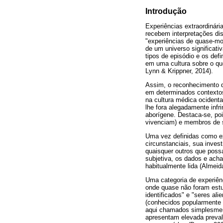
Introdução
Experiências extraordinári
recebem interpretações dis
"experiências de quase-mor
de um universo significati
tipos de episódio e os def
em uma cultura sobre o qu
Lynn & Krippner, 2014).
Assim, o reconhecimento d
em determinados contextos
na cultura médica ocidenta
lhe fora alegadamente infri
aborígene. Destaca-se, poi
vivenciam) e membros de s
Uma vez definidas como exp
circunstanciais, sua inves
quaisquer outros que poss
subjetiva, os dados e ach
habitualmente lida (Almeid
Uma categoria de experiên
onde quase não foram estu
identificados" e "seres al
(conhecidos popularmente 
aqui chamados simplesmente
apresentam elevada prevalê