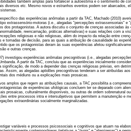
bilidades também amplas para fortalecer a autoestima e o sentimento de cont
tuais diversos etc. Mesmo novos e estranhos eventos podem ser abarcados, el
 sistemas.
specífico das experiências anômalas a partir da TAC, Machado (2010) averi
ipo extrassensório-motoras (i.e., alegadas "percepções extrassensoriais" e "
des dos protagonistas. A autora discutiu o conjunto de crenças associadas às 
anormalidade, reencarnação, práticas alternativas) e suas relações com a v
oncepções religiosas e não religiosas, além do impacto da relação entre cren
des e tomadas de decisão, para as quais a atribuição de causalidade às expe
ntido que os protagonistas deram às suas experiências afetou significativam
são e outras crenças.
07) investigou experiências anômalas precognitivas (i.e., alegadas percepçõ
 Umbanda. A partir da TAC, concluiu que as experiências inicialmente consid
a significação, de modo a depender das crenças religiosas prévias, em detrim
as. Assim, as alegadas aptidões precognitivas tenderam a ser atribuídas aos 
tais dos médiuns ou a explicações mais prosaicas.
vos amplos que regem as atribuições causais, a TAC possibilita a compreen
 protagonistas de experiências ufológicas concluem ter se deparado com alie
is prosaicas, culturalmente disponíveis, ou outras de ordem sobrenatural ou
ações entre processos intra e intersubjetivos que permitem a manutenção e 
egações extraordinárias socialmente marginalizadas.
stigar variáveis e processos psicossociais e cognitivos que atuam na elabor
acteristicamente contemporâneas (relativas a "óvnis" e "alienígenas") e pe