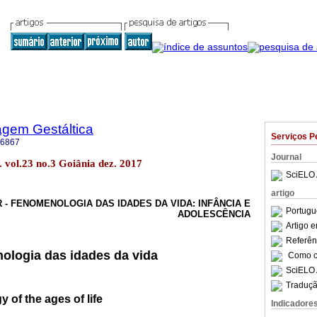
agem Gestáltica
Serviços P
-6867
Journal
 vol.23 no.3 Goiânia dez. 2017
SciELO 
artigo
 - FENOMENOLOGIA DAS IDADES DA VIDA: INFÂNCIA E
Portugu
ADOLESCÊNCIA
Artigo 
Referên
ologia das idades da vida
Como ci
SciELO 
Traduçã
of the ages of life
Indicadore