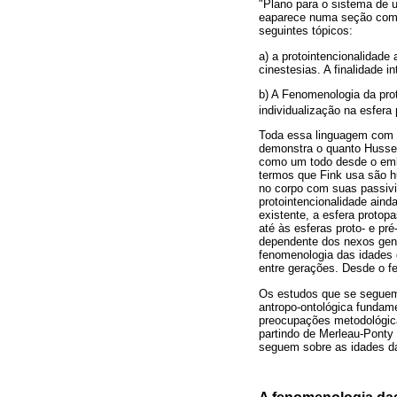
"Plano para o sistema de 
eaparece numa seção com 
seguintes tópicos:
a) a protointencionalidade
cinestesias. A finalidade i
b) A Fenomenologia da pro
individualização na esfera
Toda essa linguagem com a 
demonstra o quanto Husser
como um todo desde o embr
termos que Fink usa são 
no corpo com suas passiv
protointencionalidade ainda
existente, a esfera protop
até às esferas proto- e p
dependente dos nexos gene
fenomenologia das idades 
entre gerações. Desde o fe
Os estudos que se seguem
antropo-ontológica fundam
preocupações metodológica
partindo de Merleau-Ponty
seguem sobre as idades da