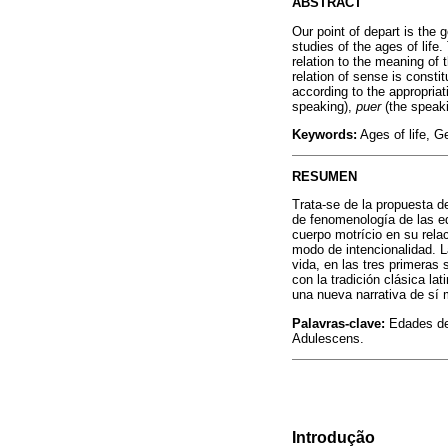
ABSTRACT
Our point of depart is the
studies of the ages of life
relation to the meaning of 
relation of sense is constit
according to the appropriat
speaking),
puer
(the speaki
Keywords:
Ages of life, G
RESUMEN
Trata-se de la propuesta d
de fenomenología de las ed
cuerpo motrício en su rela
modo de intencionalidad. L
vida, en las tres primeras 
con la tradición clásica lat
una nueva narrativa de sí 
Palavras-clave:
Edades de 
Adulescens.
Introdução