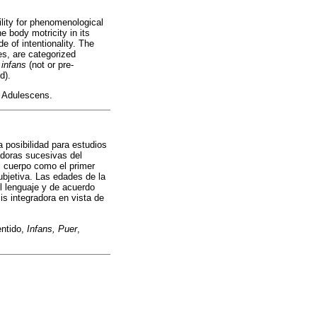
ility for phenomenological
e body motricity in its
e of intentionality. The
ses, are categorized
:
infans
(not or pre-
d).
, Adulescens.
 posibilidad para estudios
adoras sucesivas del
l cuerpo como el primer
ubjetiva. Las edades de la
el lenguaje y de acuerdo
is integradora en vista de
entido,
Infans, Puer
,