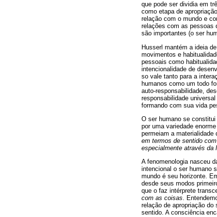
que pode ser dividia em t
como etapa de apropriação
relação com o mundo e com
relações com as pessoas q
são importantes (o ser hum
Husserl mantém a ideia d
movimentos e habitualidad
pessoais como habitualida
intencionalidade de desenv
so vale tanto para a inte
humanos como um todo for
auto-responsabilidade, desd
responsabilidade universal
formando com sua vida pes
O ser humano se constitui
por uma variedade enorme 
permeiam a materialidade d
em termos de sentido com 
especialmente através da 
A fenomenologia nasceu da
intencional o ser humano s
mundo é seu horizonte. Em 
desde seus modos primeiros
que o faz intérprete tran
com as coisas
. Entendemo
relação de apropriação do
sentido. A consciência en