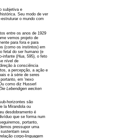
 subjetiva e
 histórica. Seu modo de ver
o-estruturar o mundo com
itos entre os anos de 1929
ume vemos projeto de
ente para fora e para
os (como os instintos) em
o fetal do ser humano (e
o-infante (
Hua
, 595), o feto
se nível de
direção à consciência
tos, a percepção, a ação e
ais e à série de seres
portanto, em 'nexo
 Ou como diz Husserl
Die Lebendigen wecken
sub-horizontes são
e la Mirandola ou
seu desdobramento é
ndivíduo que se forma num
eguiremos, portanto,
podemos pressupor uma
e sustentam seus
relação corpo-linguagem