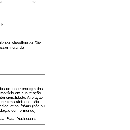
ar
nk
rsidade Metodista de São
sor titular da
udos de fenomenologia das
 motrício em sua relação
tencionalidade. A relação
primeiras sínteses, são
sica latina:
infans
(não ou
relação com o mundo).
ans, Puer
, Adulescens.