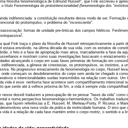
uma filosofia fenomenológica de Edmund Husserl", que Fink escreveu e apre
o título
Fenomenologia do protointencionalidad (fenomenologia dos "instintos
 ainda indiferenciada: a constituição resultante desse modo de ser. Formação
ntencional do protoimpulso, o problema do "inconsciente".
toassociação: formas de unidade pre-ônticas dos campos hiléticos. Fenômen
7
 protopassiva
.
qual Fink traça o plano da filosofia de Husserl retrospectivamente a partir d
l estava envolvido, na última década de sua vida, com os estratos de const
ião, o feto e a fase de apropriação mais ativa, marcadamente a fase da aq
husserlianos e mostram como suas investigações buscavam o enraizamento d
idades alcançando o corpo em suas fases primeiras de formação em consonâ
 indiferenciada, a gênese de cinestesias, os protoimpulsos, os instintos, a un
assiva. No progressivo enraizamento da fenomenologia no corpo, Husserl lev
ré- onde começam os desdobramentos do corpo sem ainda ter chegado à consci
rativos e intencionalidades surdas transmitidos na relação com outros. Um t
da vida é esse: nenhuma fase acontece sem compartilhamento intencional o
to que sente até à velhice próxima do fim, a vida é sempre vida compartilhad
 nesse dossiê traduzem a preocupação de se pensar "fases da vida" como 
ental e numa perspectiva fenomenológico-hermenêutica. Os trabalhos tradu
s, que fazem referências a E. Husserl, M. Merleau-Ponty, P. Ricoeur, e Man
 desenvolveu uma nova visão da prática da motricidade humana. O eixo que 
 vida é a relação de cada fase mantém entre o corpo motriz, o sentido e a l