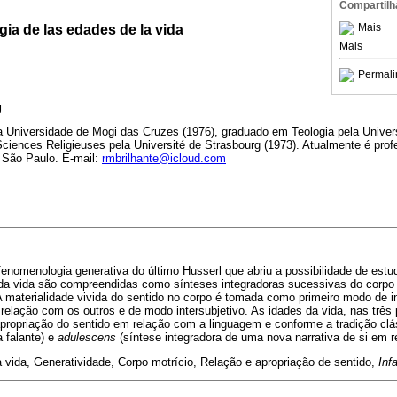
Compartilh
Mais
ia de las edades de la vida
Mais
Permali
g
a Universidade de Mogi das Cruzes (1976), graduado em Teologia pela Unive
ciences Religieuses pela Université de Strasbourg (1973). Atualmente é profes
 São Paulo. E-mail:
rmbrilhante@icloud.com
fenomenologia generativa do último Husserl que abriu a possibilidade de est
 da vida são compreendidas como sínteses integradoras sucessivas do corpo
 materialidade vivida do sentido no corpo é tomada como primeiro modo de in
 relação com os outros e de modo intersubjetivo. As idades da vida, nas três 
propriação do sentido em relação com a linguagem e conforme a tradição clás
a falante) e
adulescens
(síntese integradora de uma nova narrativa de si em 
 vida, Generatividade, Corpo motrício, Relação e apropriação de sentido,
Inf