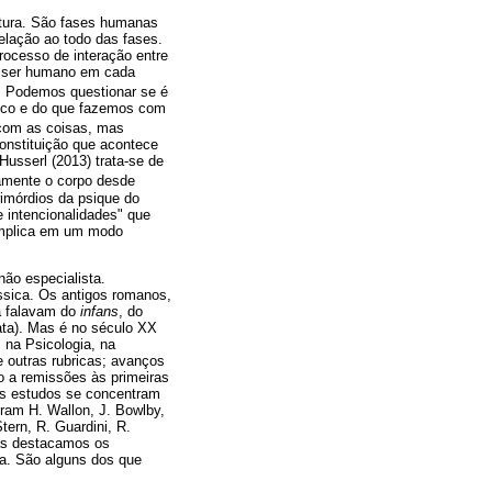
ltura. São fases humanas
lação ao todo das fases.
ocesso de interação entre
O ser humano em cada
. Podemos questionar se é
osco e do que fazemos com
z com as coisas, mas
onstituição que acontece
usserl (2013) trata-se de
mente o corpo desde
imórdios da psique do
e intencionalidades" que
implica em um modo
ão especialista.
ssica. Os antigos romanos,
já falavam do
infans
, do
ata). Mas é no século XX
 na Psicologia, na
e outras rubricas; avanços
 a remissões às primeiras
 os estudos se concentram
ram H. Wallon, J. Bowlby,
Stern, R. Guardini, R.
mas destacamos os
ia. São alguns dos que