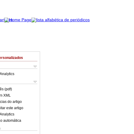
ersonalizados
Analytics
ês (pdf)
em XML
cias do artigo
tar este artigo
Analytics
o automática
s