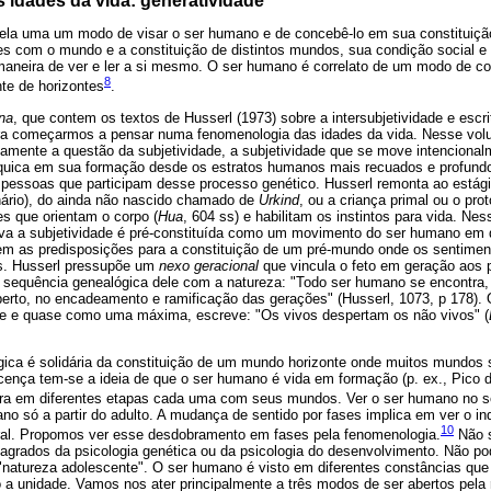
 idades da vida: generatividade
ela uma um modo de visar o ser humano e de concebê-lo em sua constituição
ões com o mundo e a constituição de distintos mundos, sua condição social e
maneira de ver e ler a si mesmo. O ser humano é correlato de um modo de c
8
te de horizontes
.
na
, que contem os textos de Husserl (1973) sobre a intersubjetividade e escr
ara começarmos a pensar numa fenomenologia das idades da vida. Nesse vol
amente a questão da subjetividade, a subjetividade que se move intencionalm
psíquica em sua formação desde os estratos humanos mais recuados e profund
 pessoas que participam desse processo genético. Husserl remonta ao estági
ário), do ainda não nascido chamado de
Urkind
, ou a criança primal ou o prot
s que orientam o corpo (
Hua
, 604 ss) e habilitam os instintos para vida. Nes
exiva a subjetividade é pré-constituída como um movimento do ser humano em 
tuem as predisposições para a constituição de um pré-mundo onde os sentimen
as. Husserl pressupõe um
nexo geracional
que vincula o feto em geração aos p
equência genealógica dele com a natureza: "Todo ser humano se encontra, 
aberto, no encadeamento e ramificação das gerações" (Husserl, 1073, p 178).
nte e quase como uma máxima, escreve: "Os vivos despertam os não vivos" (
gica é solidária da constituição de um mundo horizonte onde muitos mundos 
ença tem-se a ideia de que o ser humano é vida em formação (p. ex., Pico d
bra em diferentes etapas cada uma com seus mundos. Ver o ser humano no 
ano só a partir do adulto. A mudança de sentido por fases implica em ver o i
10
ral. Propomos ver esse desdobramento em fases pela fenomenologia.
Não s
grados da psicologia genética ou da psicologia do desenvolvimento. Não 
a "natureza adolescente". O ser humano é visto em diferentes constâncias qu
 unidade. Vamos nos ater principalmente a três modos de ser abertos pela 