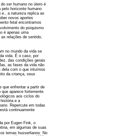
do ser humano no útero é
a pelo horizonte humano
e., a natureza replica as
eber novos aportes
ento fetal encontramos
volvimento do psiquismo
não é apenas uma
as relações de sentido,
ntam no mundo da vida se
da vida. É o caso, por
dez, das condições gerais
Mas, as fases da vida não
 dela com o que intuímos
ito da criança, seus
que enfrentar a partir de
o que aparece fortemente
ológicos aos ciclos do
história e a
umano. Repercute em todas
 está continuamente
da por Eugen Fink, o
entina, em algumas de suas
 os temas husserlianos: No