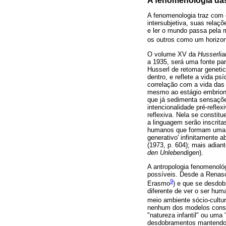
A fenomenologia das
A fenomenologia traz com 
intersubjetiva, suas relaç
e ler o mundo passa pela 
os outros como um horizon
O volume XV da
Husserlia
a 1935, será uma fonte p
Husserl de retomar genetic
dentro, e reflete a vida 
correlação com a vida das
mesmo ao estágio embrion
que já sedimenta sensaçõe
intencionalidade pré-refl
reflexiva. Nela se consti
a linguagem serão inscrit
humanos que formam uma s
generativo' infinitamente 
(1973, p. 604); mais adia
den Unlebendigen
).
A antropologia fenomenoló
possíveis. Desde a Renasc
9
Erasmo
) e que se desdo
diferente de ver o ser hum
meio ambiente sócio-cultu
nenhum dos modelos consa
"natureza infantil" ou um
desdobramentos mantendo a