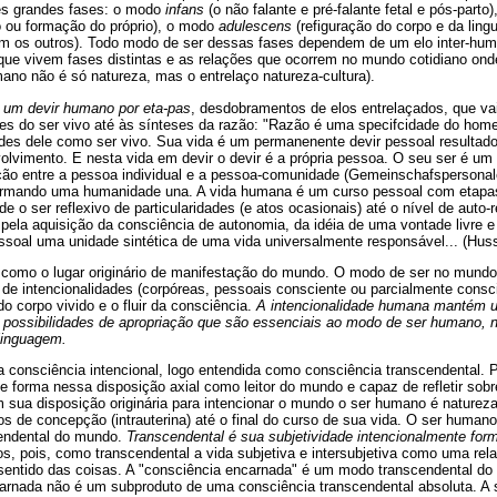
rês grandes fases: o modo
infans
(o não falante e pré-falante fetal e pós-part
 ou formação do próprio), o modo
adulescens
(refiguração do corpo e da li
 os outros). Todo modo de ser dessas fases dependem de um elo inter-hum
ue vivem fases distintas e as relações que ocorrem no mundo cotidiano ond
ano não é só natureza, mas o entrelaço natureza-cultura).
e
um devir humano por eta-pas
, desdobramentos de elos entrelaçados, que vai
es do ser vivo até às sínteses da razão: "Razão é uma specifcidade do hom
des dele como ser vivo. Sua vida é um permanenente devir pessoal resulta
olvimento. E nesta vida em devir o devir é a própria pessoa. O seu ser é um c
ração entre a pessoa individual e a pessoa-comunidade (Gemeinschafspersonal
mando uma humanidade una. A vida humana é um curso pessoal com etapas 
e o ser reflexivo de particularidades (e atos ocasionais) até o nível de auto-r
 pela aquisição da consciência de autonomia, da idéia de uma vontade livre 
soal uma unidade sintética de uma vida universalmente responsável... (Husse
 como o lugar originário de manifestação do mundo. O modo de ser no mundo 
de intencionalidades (corpóreas, pessoais consciente ou parcialmente consci
o corpo vivido e o fluir da consciência.
A intencionalidade humana mantém 
possibilidades de apropriação que são essenciais ao modo de ser humano, 
linguagem.
 consciência intencional, logo entendida como consciência transcendental. P
e forma nessa disposição axial como leitor do mundo e capaz de refletir sobr
sua disposição originária para intencionar o mundo o ser humano é natureza
 de concepção (intrauterina) até o final do curso de sua vida. O ser human
scendental do mundo.
Transcendental é sua subjetividade intencionalmente for
s, pois, como transcendental a vida subjetiva e intersubjetiva como uma rela
 sentido das coisas. A "consciência encarnada" é um modo transcendental do
carnada não é um subproduto de uma consciência transcendental absoluta. A 