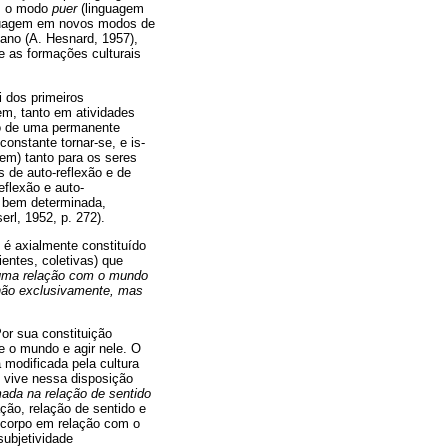
o), o modo
puer
(linguagem
nguagem em novos modos de
ano (A. Hesnard, 1957),
e as formações culturais
 dos primeiros
em, tanto em atividades
do de uma permanente
onstante tornar-se, e is-
em) tanto para os seres
de auto-reflexão e de
eflexão e auto-
e bem determinada,
rl, 1952, p. 272).
é axialmente constituído
entes, coletivas) que
uma relação com o mundo
não exclusivamente, mas
or sua constituição
e o mundo e agir nele. O
 modificada pela cultura
o vive nessa disposição
mada na relação de sentido
ção, relação de sentido e
 corpo em relação com o
subjetividade