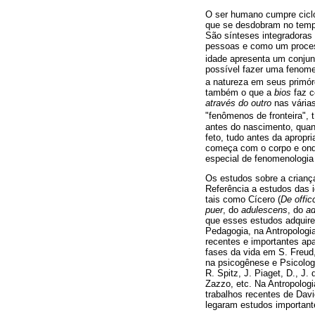
O ser humano cumpre ciclo
que se desdobram no temp
São sínteses integradora
pessoas e como um process
idade apresenta um conjun
possível fazer uma fenome
a natureza em seus primó
também o que a
bios
faz 
através do outro
nas várias
"fenômenos de fronteira", 
antes do nascimento, quan
feto, tudo antes da apropr
começa com o corpo e ond
especial de fenomenologia 
Os estudos sobre a crianç
Referência a estudos das 
tais como Cícero (
De officc
puer
, do
adulescens
, do
ad
que esses estudos adquirem
Pedagogia, na Antropologia
recentes e importantes ap
fases da vida em S. Freud,
na psicogênese e Psicolog
R. Spitz, J. Piaget, D., J.
Zazzo, etc. Na Antropolog
trabalhos recentes de Dav
legaram estudos importante