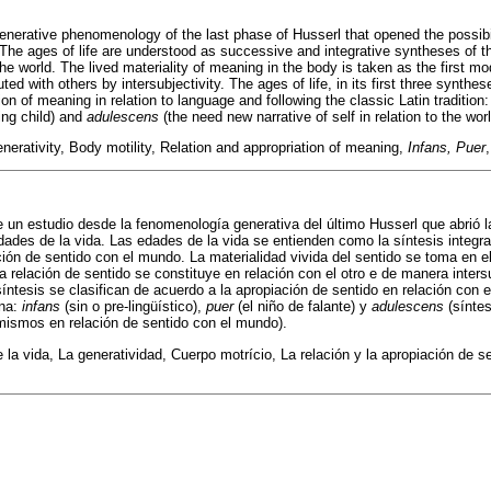
 generative phenomenology of the last phase of Husserl that opened the possib
. The ages of life are understood as successive and integrative syntheses of th
the world. The lived materiality of meaning in the body is taken as the first mod
uted with others by intersubjectivity. The ages of life, in its first three synthe
ion of meaning in relation to language and following the classic Latin tradition
ng child) and
adulescens
(the need new narrative of self in relation to the worl
enerativity, Body motility, Relation and appropriation of meaning,
Infans, Puer
e un estudio desde la fenomenología generativa del último Husserl que abrió la
ades de la vida. Las edades de la vida se entienden como la síntesis integr
ción de sentido con el mundo. La materialidad vivida del sentido se toma en e
a relación de sentido se constituye en relación con el otro e de manera inters
síntesis se clasifican de acuerdo a la apropiación de sentido en relación con 
ina:
infans
(sin o pre-lingüístico),
puer
(el niño de falante) y
adulescens
(síntes
mismos en relación de sentido con el mundo).
la vida, La generatividad, Cuerpo motrício, La relación y la apropiación de s