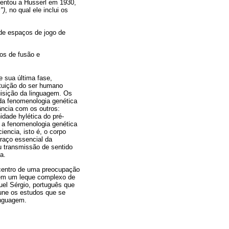
sentou a Husserl em 1930,
")
, no qual ele inclui os
 de espaços de jogo de
os de fusão e
e sua última fase,
ituição do ser humano
uisição da linguagem. Os
a fenomenologia genética
ncia com os outros:
idade hylética do pré-
a a fenomenologia genética
encia, isto é, o corpo
raço essencial da
u transmissão de sentido
a.
centro de uma preocupação
zem um leque complexo de
uel Sérgio, português que
une os estudos que se
inguagem.