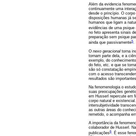
Além da evidencia fenome
continuamente uma interaç
desde o princípio. O corpo
disposições humanas já se
humanos que ligam a natu
evidências de uma psique 
no feto apresenta sinais 
preparação sem psique pa
5
ainda que passivamente
.
O
nexo geracional
torna i
tornam parte dela, e a ci
exemplo, do conhecimento 
do feto, etc. e que se tor
são só constatação empíri
com o acesso transcendent
resultados são importante
Na fenomenologia o estudo
suas preocupações genétic
em Husserl repercute em M
corpo natural e existencia
intersubjetividade transc
as outras áreas do conhec
remetido, o acompanha em
A importância da fenomeno
colaborador de Husserl. N
6
publicações
. É esse feno