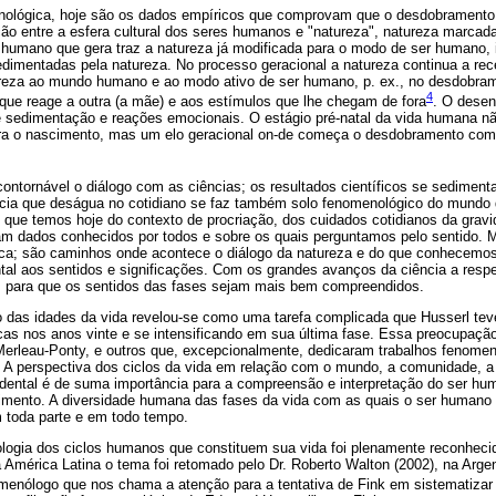
nológica, hoje são os dados empíricos que comprovam que o desdobramento 
ão entre a esfera cultural dos seres humanos e "natureza", natureza marcad
 humano que gera traz a natureza já modificada para o modo de ser humano, i.
dimentadas pela natureza. No processo geracional a natureza continua a rec
reza ao mundo humano e ao modo ativo de ser humano, p. ex., no desdobram
4
que reage a outra (a mãe) e aos estímulos que lhe chegam de fora
. O desen
de sedimentação e reações emocionais. O estágio pré-natal da vida humana 
ra o nascimento, mas um elo geracional on-de começa o desdobramento com 
ncontornável o diálogo com as ciências; os resultados científicos se sedime
ência que deságua no cotidiano se faz também solo fenomenológico do mundo 
que temos hoje do contexto de procriação, dos cuidados cotidianos da gravi
nam dados conhecidos por todos e sobre os quais perguntamos pelo sentido. 
ca; são caminhos onde acontece o diálogo da natureza e do que conhecemos
al aos sentidos e significações. Com os grandes avanços da ciência a respe
s para que os sentidos das fases sejam mais bem compreendidos.
 das idades da vida revelou-se como uma tarefa complicada que Husserl teve 
as nos anos vinte e se intensificando em sua última fase. Essa preocupaçã
erleau-Ponty, e outros que, excepcionalmente, dedicaram trabalhos fenomen
l. A perspectiva dos ciclos da vida em relação com o mundo, a comunidade, a 
endental é de suma importância para a compreensão e interpretação do ser h
imento. A diversidade humana das fases da vida com as quais o ser humano
 toda parte e em todo tempo.
logia dos ciclos humanos que constituem sua vida foi plenamente reconheci
a América Latina o tema foi retomado pelo Dr. Roberto Walton (2002), na Arg
menólogo que nos chama a atenção para a tentativa de Fink em sistematizar