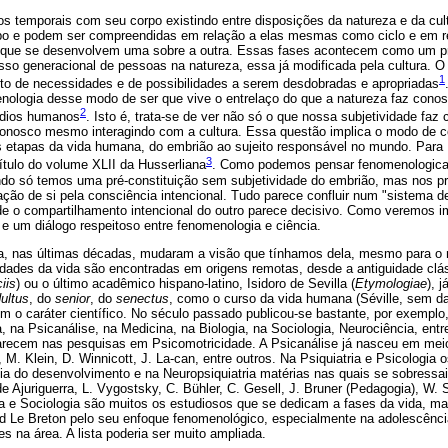
s temporais com seu corpo existindo entre disposições da natureza e da cu
o e podem ser compreendidas em relação a elas mesmas como ciclo e em re
s que se desenvolvem uma sobre a outra. Essas fases acontecem como um pr
o generacional de pessoas na natureza, essa já modificada pela cultura. 
1
to de necessidades e de possibilidades a serem desdobradas e apropriadas
nologia desse modo de ser que vive o entrelaço do que a natureza faz con
2
rdios humanos
. Isto é, trata-se de ver não só o que nossa subjetividade fa
conosco mesmo interagindo com a cultura. Essa questão implica o modo de c
 etapas da vida humana, do embrião ao sujeito responsável no mundo. Para H
3
título do volume XLII da Husserliana
. Como podemos pensar fenomenologica
do só temos uma pré-constituição sem subjetividade do embrião, mas nos pr
iação de si pela consciência intencional. Tudo parece confluir num "sistema d
e o compartilhamento intencional do outro parece decisivo. Como veremos 
e um diálogo respeitoso entre fenomenologia e ciência.
a, nas últimas décadas, mudaram a visão que tínhamos dela, mesmo para o n
idades da vida são encontradas em origens remotas, desde a antiguidade clá
iis
) ou o último acadêmico hispano-latino, Isidoro de Sevilla (
Etymologiae
), 
ultus
, do
senior
, do
senectus
, como o curso da vida humana (Séville, sem d
 o caráter científico. No século passado publicou-se bastante, por exemplo,
, na Psicanálise, na Medicina, na Biologia, na Sociologia, Neurociência, entr
arecem nas pesquisas em Psicomotricidade. A Psicanálise já nasceu em meio
 M. Klein, D. Winnicott, J. La-can, entre outros. Na Psiquiatria e Psicologia
ia do desenvolvimento e na Neuropsiquiatria matérias nas quais se sobressai
 de Ajuriguerra, L. Vygostsky, C. Bühler, C. Gesell, J. Bruner (Pedagogia), W. 
ia e Sociologia são muitos os estudiosos que se dedicam a fases da vida, 
id Le Breton pelo seu enfoque fenomenológico, especialmente na adolescênc
s na área. A lista poderia ser muito ampliada.