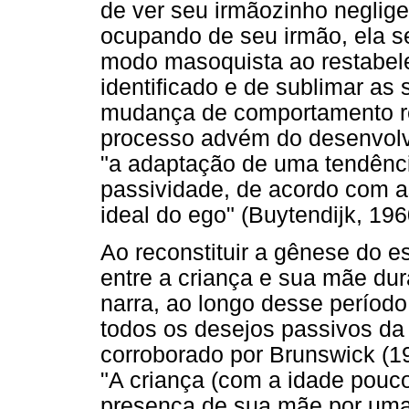
de ver seu irmãozinho neglig
ocupando de seu irmão, ela s
modo masoquista ao restabele
identificado e de sublimar as
mudança de comportamento re
processo advém do desenvolvi
"a adaptação de uma tendência
passividade, de acordo com a
ideal do ego" (Buytendijk, 196
Ao reconstituir a gênese do e
entre a criança e sua mãe dur
narra, ao longo desse períod
todos os desejos passivos da
corroborado por Brunswick (19
"A criança (com a idade pouco
presença de sua mãe por uma 