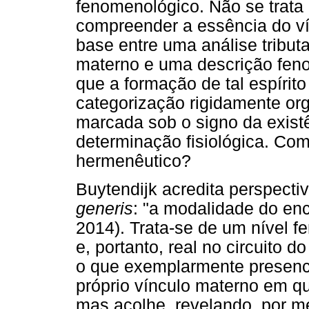
fenomenológico. Não se trata 
compreender a essência do ví
base entre uma análise tributa
materno e uma descrição feno
que a formação de tal espírit
categorização rigidamente org
marcada sob o signo da exist
determinação fisiológica. Como
hermenêutico?
Buytendijk acredita perspecti
generis
: "a modalidade do enc
2014). Trata-se de um nível f
e, portanto, real no circuito 
o que exemplarmente presenci
próprio vínculo materno em q
mas acolhe, revelando, por me