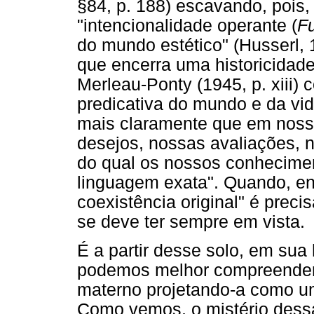
§84, p. 188) escavando, pois,
"intencionalidade operante (
Fu
do mundo estético" (Husserl, 
que encerra uma historicidade
Merleau-Ponty (1945, p. xiii)
predicativa do mundo e da vi
mais claramente que em noss
desejos, nossas avaliações, 
do qual os nossos conhecime
linguagem exata". Quando, enf
coexistência original" é prec
se deve ter sempre em vista.
É a partir desse solo, em sua 
podemos melhor compreender 
materno projetando-a como u
Como vemos, o mistério dess