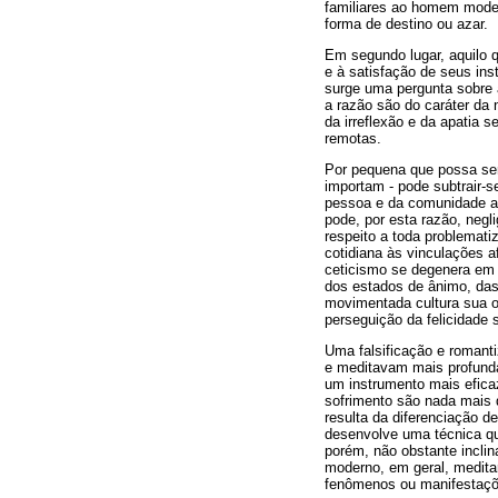
familiares ao homem mode
forma de destino ou azar.
Em segundo lugar, aquilo 
e à satisfação de seus in
surge uma pergunta sobre 
a razão são do caráter da 
da irreflexão e da apatia 
remotas.
Por pequena que possa ser
importam - pode subtrair-s
pessoa e da comunidade a 
pode, por esta razão, negl
respeito a toda problematiz
cotidiana às vinculações a
ceticismo se degenera em 
dos estados de ânimo, das
movimentada cultura sua o
perseguição da felicidade 
Uma falsificação e romant
e meditavam mais profund
um instrumento mais efica
sofrimento são nada mais 
resulta da diferenciação d
desenvolve uma técnica qu
porém, não obstante inclin
moderno, em geral, medita
fenômenos ou manifestaçõ