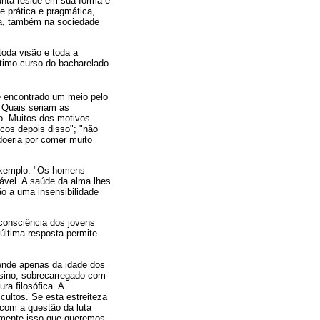
nta reside em sua forma e
 prática e pragmática,
osa, também na sociedade
toda visão e toda a
timo curso do bacharelado
e encontrado um meio pelo
. Quais seriam as
o. Muitos dos motivos
cos depois disso"; "não
 doeria por comer muito
 exemplo: "Os homens
ável. A saúde da alma lhes
ão a uma insensibilidade
 consciência dos jovens
última resposta permite
pende apenas da idade dos
nsino, sobrecarregado com
a filosófica. A
ultos. Se esta estreiteza
 com a questão da luta
tamente isso que queremos