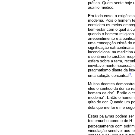
prática. Quem sente hoje u
auxílio médico.
Em todo caso, a exigência 
moderna. Pois o homem te
considera os meios empre
bem-estar com o qual a cu
quando o homem religioso s
arrependimento e à purifi
uma concepção cristã do m
significação extraordinári
incondicional na medicina 
o sentimento cristãos resp
esfera sobre a terra, rec
inevitavelmente necessári
pragmatismo diante da ins
3
uma solução conceitual
.
Muitos doentes demonstram
eles o sentido da dor se r
homem da dor". Então o co
moderna". Então o homem 
grito de dor. Quando um p
dela que me foi e me segue
Estas palavras podem ser 
testemunho como o de H. B
perpetuamente com sofrim
vinculação sensível aos f