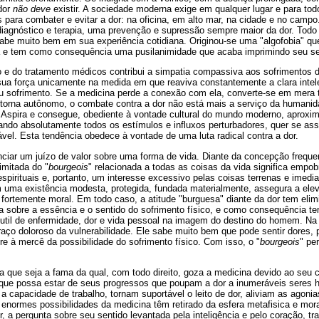
dor
não deve
existir. A sociedade moderna exige em qualquer lugar e para to
 para combater e evitar a dor: na oficina, em alto mar, na cidade e no campo
agnóstico e terapia, uma prevenção e supressão sempre maior da dor. Todo 
 sabe muito bem em sua experiência cotidiana. Originou-se uma "algofobia" 
a e tem como consequência uma pusilanimidade que acaba imprimindo seu se
 e do tratamento médicos contribui a simpatia compassiva aos sofrimentos
a força unicamente na medida em que reaviva constantemente a clara intel
 sofrimento. Se a medicina perde a conexão com ela, converte-se em mera 
e torna autônomo, o combate contra a dor não está mais a serviço da humanid
 Aspira e consegue, obediente à vontade cultural do mundo moderno, aproxi
tando absolutamente todos os estímulos e influxos perturbadores, quer se as
vel. Esta tendência obedece à vontade de uma luta radical contra a dor.
nciar um juízo de valor sobre uma forma de vida. Diante da concepção frequ
limitada do "
bourgeois
" relacionada a todas as coisas da vida significa empob
espirituais e, portanto, um interesse excessivo pelas coisas terrenas e imedia
m uma existência modesta, protegida, fundada materialmente, assegura a el
o, fortemente moral. Em todo caso, a atitude "burguesa" diante da dor tem eli
ta sobre a essência e o sentido do sofrimento físico, e como consequência 
util de enfermidade, dor e vida pessoal na imagem do destino do homem. N
raço doloroso da vulnerabilidade. Ele sabe muito bem que pode sentir dores, p
e à mercê da possibilidade do sofrimento físico. Com isso, o "
bourgeois
" pe
da que seja a fama da qual, com todo direito, goza a medicina devido ao seu 
a que possa estar de seus progressos que poupam a dor a inumeráveis sere
a capacidade de trabalho, tornam suportável o leito de dor, aliviam as agonia
 enormes possibilidades da medicina têm retirado da esfera metafisica e mo
r, a pergunta sobre seu sentido levantada pela inteligência e pelo coração, tr