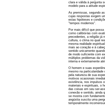
clara e válida à pergunta s
modelo para a atitude espir
As premissas, segundo as 
cujas respostas exigem uma
estas hipóteses e condiçõe
"tempos modernos".
Por mais difícil que poss
como calibrá-las com exati
precedentes, a religião já
cultura, o clima no qual r
mesma realidade espiritual
mais ao coração e à cabeç
sentido unicamente quando
de modo suficiente com exp
múltiplos problemas da vid
interna e externamente até 
O homem e suas experiênc
mesmo na particularidade d
pela natureza de sua expe
motivos ocasionais imedia
existência, nos impulsos 
materiais e espirituais, 
das coisas em seu ser-assi
conexão e sentido, ainda
se mostra com fundamentos
angústia suscita uma pergu
temporalmente incomensur