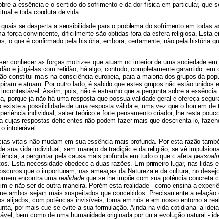
obre a essência e o sentido do sofrimento e da dor física em particular, que 
itual e toda conduta de vida.
quais se desperta a sensibilidade para o problema do sofrimento em todas 
 força convincente, dificilmente são obtidas fora da esfera religiosa. Esta e
s, o que é confirmado pela história, embora, certamente, não pela história 
a ser conhecer as forças motrizes que atuam no interior de uma sociedade e
dão e julgá-las com retidão, há algo, contudo, completamente garantido: em
 não constitui mais na consciência europeia, para a maioria dos grupos da po
espiram e atuam. Por outro lado, é sabido que estes grupos não estão unidos 
 incontestável. Assim, pois, não é estranho que a pergunta sobre a essência 
a, porque já não há uma resposta que possua validade geral e ofereça segur
 existe a possibilidade de uma resposta válida e, uma vez que o homem de
eriência individual, saber teórico e forte pensamento criador, lhe resta pouc
a cujas respostas deficientes não podem fazer mais que desorienta-lo, fazend
o intolerável.
ias vitais não mudam em sua essência mais profunda. Por esta razão ta
e sua vida individual, sem manejo da tradição e da religião, se vê impulsion
riência, a perguntar pela causa mais profunda em tudo o que o afeta
pessoal
tos. Esta necessidade obedece a duas razões. Em primeiro lugar, nas lidas 
obscuros que o importunam, nas ameaças da Natureza e da cultura, no desejo 
o homem encontra uma
realidade
que se lhe impõe com sua potência concreta c
m e não ser de outra maneira. Porém esta realidade - como ensina a experiê
 que ambos sejam mais suspeitados que concebidos. Precisamente a relação
 alijados, com potências invisíveis, torna em nós e em nosso entorno a real
nta, por mais que se evite a sua formulação. Ainda na vida cotidiana, a ide
ável, bem como de uma humanidade originada por uma evolução natural - id