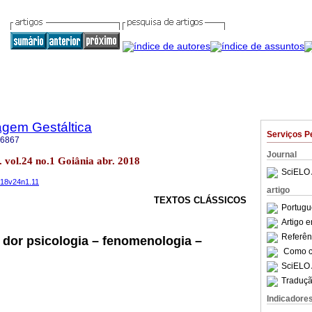
agem Gestáltica
Serviços P
-6867
Journal
 vol.24 no.1 Goiânia abr. 2018
SciELO 
018v24n1.11
artigo
TEXTOS CLÁSSICOS
Portugu
Artigo 
Referên
 dor psicologia – fenomenologia –
Como ci
SciELO 
Traduçã
Indicadore