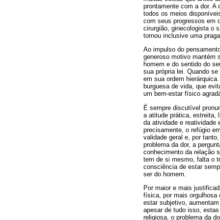
prontamente com a dor. A 
todos os meios disponíveis
com seus progressos em di
cirurgião, ginecologista o
tornou inclusive uma prag
Ao impulso do pensamento
generoso motivo mantém su
homem e do sentido do seu
sua própria lei. Quando s
em sua ordem hierárquica.
burguesa de vida, que evi
um bem-estar físico agradá
É sempre discutível pronu
a atitude prática, estreita, 
da atividade e reatividade 
precisamente, o refúgio e
validade geral e, por tant
problema da dor, a pergun
conhecimento da relação s
tem de si mesmo, falta o t
consciência de estar sempr
ser do homem.
Por maior e mais justifica
física, por mais orgulhos
estar subjetivo, aumentam 
apesar de tudo isso, estas
religiosa, o problema da do