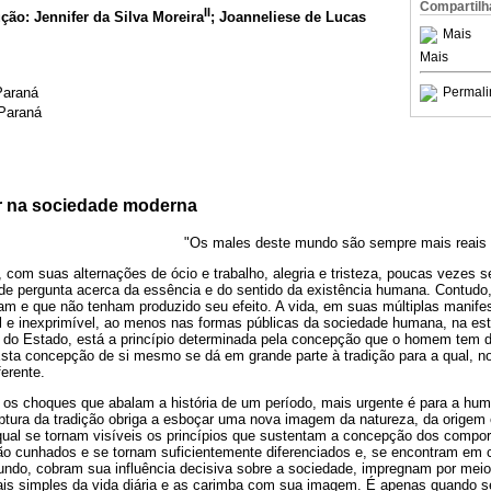
Compartilh
II
ução: Jennifer da Silva Moreira
; Joanneliese de Lucas
Mais
Mais
Paraná
Permali
 Paraná
r na sociedade moderna
"Os males deste mundo são sempre mais reais 
, com suas alternações de ócio e trabalho, alegria e tristeza, poucas vezes
de pergunta acerca da essência e do sentido da existência humana. Contudo, 
am e que não tenham produzido seu efeito. A vida, em suas múltiplas manife
 e inexprimível, ao menos nas formas públicas da sociedade humana, na estr
o do Estado, está a princípio determinada pela concepção que o homem tem d
ta concepção de si mesmo se dá em grande parte à tradição para a qual, n
erente.
 os choques que abalam a história de um período, mais urgente é para a hu
uptura da tradição obriga a esboçar uma nova imagem da natureza, da origem 
l se tornam visíveis os princípios que sustentam a concepção dos comport
ão cunhados e se tornam suficientemente diferenciados e, se encontram em c
ndo, cobram sua influência decisiva sobre a sociedade, impregnam por meio
is simples da vida diária e as carimba com sua imagem. É apenas quando 