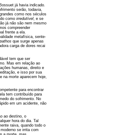
ossuet já havia indicado.
frimento serão, todavia,
 grandes como nos séculos
tido como
irredutível
, e se
ntão já não são nem mesmo
demos compreender
l frente a ela.
lidade metafísica, sente-
pathos
que surge apenas
dora carga de dores recai
ável tem que ser
smo. Mas em relação ao
lações humanas, direito e
editação, e isso por sua
e e na morte aparecem hoje,
 competente para encontrar
ela tem contribuído para
 medo do sofrimento. No
rápido em um acidente, não
 ao destino, o
lquer hora do dia. Tal
ente raiva, quando todo o
 moderno se irrita com
om a morte, mas