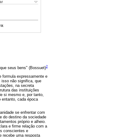
ar
nk
2
que seus bens" (Bossuet)
 se formula expressamente e
isso não significa, que
stações, na secreta
utura das instituições
e si mesmo e, por tanto,
o entanto, cada época
manidade se enfrentar com
e do destino da sociedade
amentos próprio e alheio.
lara e firme relação com a
s conscientes e
se recebe uma resposta