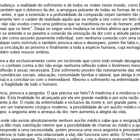
mudança: a
realidade
do sofrimento e de todos os males neste mundo, como B
também que o doloroso da dor, a amargura pulsante de todas as formas de so
 antes, e que a extensão e a profundidade da compaixão sejam também tão
mente tem o caráter de realidade aquilo que se impõe a nós como um feito 
á não são vividos como uma potência que se manifesta no ser do homem, e
reais que os bens". Daqui se segue uma mudança na esfera afetiva que po
se entende e se penetra a conexão da sensação da dor com a atitude pessoa
a dor como assunto puramente individual, sem nenhuma conexão com uma rea
lquer outro estímulo e também provoca raiva e desespero, porém lhe falta o
a vinculação ao próximo e finalmente a toda a espécie humana, cuja esmaga
mbém sobre nossos ombros.
a a dor exclusivamente como um incômodo que como todo estado desagrad
ue o combate contra a dor não exige nenhuma reflexão sobre o fenômeno me
eflexão é assaz necessária. Este sofrimento provém tão notoriamente das re
cunstâncias sociais, educação, comunidade familiar e laboral, que obriga à m
(pena) e a conciliar-se com o irremediável. Mesmo o sofrimento na enfermidad
: a fragilidade de todo o humano.
lência, provoca a pergunta: O que precisa ser feito? A medicina é a instância
 dor. Esta finalidade foi alcançada por ela em grande medida e por esta razão 
ente à dor. O medo da enfermidade e inclusive da morte é, em grande parte,
r em um tratamento cirúrgico moderno, a possibilidade de um auxílio médico 
por, a angústia ante a ameaça da dor, nem aumenta a alegria da vida.
nde não existe absolutamente nenhum auxílio médico sabe que a resignação
a dão mais satisfação interior que a possibilidade de chamar ao médico a qua
, responde a uma necessidade, porém provoca uma nova angústia e principalm
dicina (e tudo que está relacionado a ela) não funciona sem atrito. O homem
dmitia serenamente. Se indigna com a velhice, com a doença prolongada, c