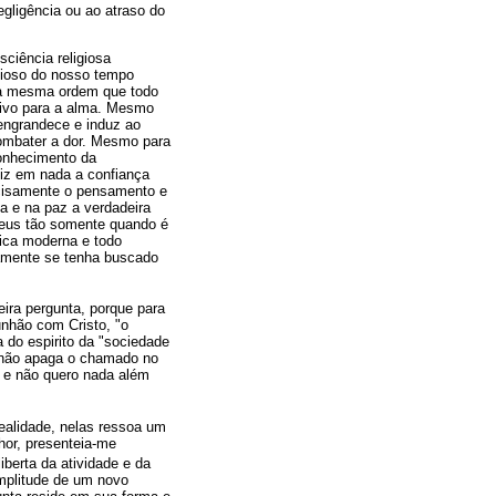
egligência ou ao atraso do
ciência religiosa
gioso do nosso tempo
 a mesma ordem que todo
ivo para a alma. Mesmo
 engrandece e induz ao
combater a dor. Mesmo para
onhecimento da
diz em nada a confiança
recisamente o pensamento e
ia e na paz a verdadeira
 Deus tão somente quando é
nica moderna e todo
ramente se tenha buscado
ira pergunta, porque para
unhão com Cristo, "o
 do espirito da "sociedade
 não apaga o chamado no
 e não quero nada além
ealidade, nelas ressoa um
hor, presenteia-me
liberta da atividade e da
amplitude de um novo