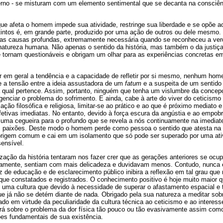
rno - se misturam com um elemento sentimental que se decanta na consciê
que afeta o homem impede sua atividade, restringe sua liberdade e se opõe 
stintos é, em grande parte, produzido por uma ação de outros ou dele mesmo
as causas profundas, extremamente necessária quando se reconheceu a verd
natureza humana. Não apenas o sentido da história, mas também o da justiça 
se tornam questionáveis e obrigam um olhar para as experiências concretas e
 em geral a tendência e a capacidade de refletir por si mesmo, nenhum home
e a tensão entre a ideia assustadora de um
fatum
e a suspeita de um sentido 
qual pertence. Assim, portanto, ninguém que tenha um vislumbre da concep
igenciar o problema do sofrimento. E ainda, cabe à arte do viver do ceticism
ação filosófica e religiosa, limitar-se ao prático e ao que é próximo mediato e
fetivas imediatas. No entanto, devido à força escura da angústia e ao empobr
uma cegueira para o profundo que se revela a nós continuamente na imediate
 paixões. Deste modo o homem perde como pessoa o sentido que atesta na t
rigem comum e cai em um isolamento que só pode ser superado por uma ativ
sensível.
ização da história tentaram nos fazer crer que as gerações anteriores se o
amente, sentiam com mais delicadeza e duvidavam menos. Contudo, nunca ex
z de educação e de esclarecimento público inibira a reflexão em tal grau qu
que constatados e registrados. O conhecimento positivo é hoje muito maior 
e uma cultura que devido à necessidade de superar o afastamento espacial e
e já não se detém diante de nada. Obrigado pela sua natureza a meditar sobr
ado em virtude da peculiaridade da cultura técnica ao ceticismo e ao interes
rá sobre o problema da dor física tão pouco ou tão evasivamente assim com
es fundamentais de sua existência.