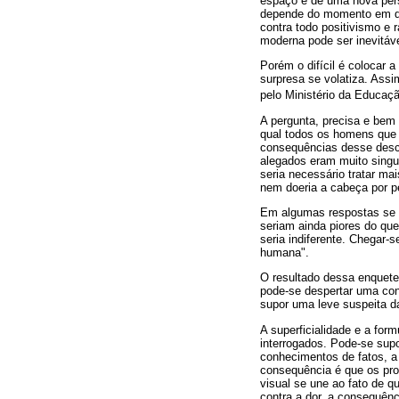
espaço e de uma nova pers
depende do momento em que
contra todo positivismo e 
moderna pode ser inevitáve
Porém o difícil é colocar 
surpresa se volatiza. Ass
pelo Ministério da Educaçã
A pergunta, precisa e bem
qual todos os homens que 
consequências desse desc
alegados eram muito singu
seria necessário tratar ma
nem doeria a cabeça por p
Em algumas respostas se n
seriam ainda piores do qu
seria indiferente. Chegar-
humana".
O resultado dessa enquete
pode-se despertar uma conf
supor uma leve suspeita d
A superficialidade e a fo
interrogados. Pode-se sup
conhecimentos de fatos, a 
consequência é que os pro
visual se une ao fato de 
contra a dor, a consequên