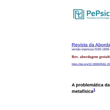
Revista da Abord
versão impressa
ISSN
1809
Rev. abordagem gestalt.
https://doi.org/10.18065/RAG.2
A problemática da
1
metafísica