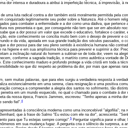
ma dor intensa e duradoura a atribui à imperfeição técnica, à imprevisão, à n
de uma luta radical contra a dor também está moralmente permitida pela cons
m conquistado legitimamente seu poder sobre a Natureza. Até o homem reli
gados para combater a enfermidade e a dor como uma dádiva, que pertence
ltura nos presenteia e que, por conseguinte não tem que ser
em absoluto
noc
abe que a dor possui um valor que excede o educativo, fortalece o caráter,
cação, este conhecimento se concilia muito bem com o desejo de prevenir e 
undo e da vida, apoiada em sua grande tradição dos séculos passados, o c
a que a dor possui para dar seu pleno sentido à existência humana não contra
e na higiene e em sua amplíssima técnica para prevenir e suprimir a dor. P
eitam a inclinação natural do homem a subtrair-se de toda dor, veem na alegr
onhecem, conforme a sagrada tradição, o martírio como autêntica vontade de
o. Este conhecimento maduro e profundo protege a vida cristã em toda a téc
ensibilidade no que diz respeito ao problema da dor, por mais que apenas ra
, sem muitas palavras, que para eles surgiu a verdadeira resposta à verdade
ealiza existencialmente em uma serena, clara resignação e uma positiva com
ração começa a compreender a alegria dos santos no sofrimento, tão distinta
penetra em um mundo esquecido, no qual o chamado para o combate à dor
oeta da nossa época, Francis Jammes, escreveu: "Tenho apenas a minha dor
4
 sendo fiel".
apresentadas à consciência moderna como uma inconcebível "algofilia"; na r
ernhard, que à frase do Salmo "Eu estou com ele na dor", acrescenta: "Sen
5
ento para que Tu estejas sempre comigo".
Perguntar significa parar e olhar, 
enômenos em sua mudança fugaz. A pergunta cria o silêncio da surpresa, a 