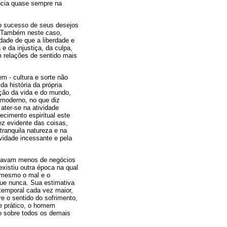
ncia quase sempre na
ao sucesso de seus desejos
. Também neste caso,
ade de que a liberdade e
e da injustiça, da culpa,
m relações de sentido mais
m - cultura e sorte não
da história da própria
ção da vida e do mundo,
o moderno, no que diz
 ater-se na atividade
ecimento espiritual este
z evidente das coisas,
ranquila natureza e na
idade incessante e pela
cupavam menos de negócios
istiu outra época na qual
e mesmo o mal e o
que nunca. Sua estimativa
 temporal cada vez maior,
e o sentido do sofrimento,
se prático, o homem
o sobre todos os demais