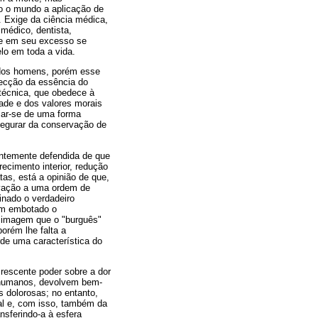
do o mundo a aplicação de
. Exige da ciência médica,
médico, dentista,
que em seu excesso se
lo em toda a vida.
 dos homens, porém esse
ecção da essência do
técnica, que obedece à
ade e dos valores morais
mar-se de uma forma
segurar da conservação de
entemente defendida de que
recimento interior, redução
tas, está a opinião de que,
evação a uma ordem de
minado o verdadeiro
tem embotado o
a imagem que o "burguês"
orém lhe falta a
rde uma característica do
crescente poder sobre a dor
s humanos, devolvem bem-
s dolorosas; no entanto,
ral e, com isso, também da
ansferindo-a à esfera