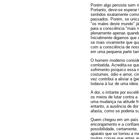
Porém algo persiste sem 
Portanto, deve-se esperar 
sentidos exatamente como
passados. Porém, se unica
"os males deste mundo" j
para a consciência "mais 
plenamente apenas quando 
Inicialmente digamos que 
se mais vivamente que qua
com a consciência de noss
em uma pequena parte ta
O homem moderno consider
combatida. Acredita-se q
sofrimento psíquico essa r
costumes, ódio e amor, cir
vez contribui a aliviar a 
todavia à luz de uma ideia
A dor, o irritante por exce
os meios de lutar contra a
uma mudança na atitude fr
entanto, a ausência de do
afasta, como se poderia su
Quem chegou em um país o
encorajamento e a confianç
possibilidade, certamente
aparato que se tornou a me
muitas coisas que antes a