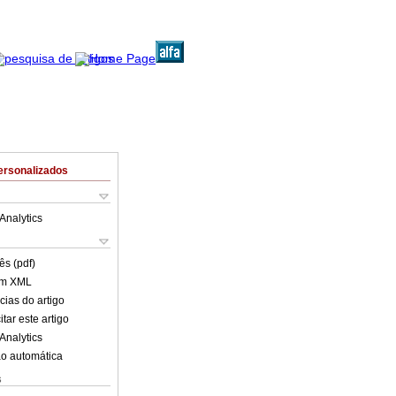
ersonalizados
Analytics
ês (pdf)
em XML
cias do artigo
tar este artigo
Analytics
o automática
s