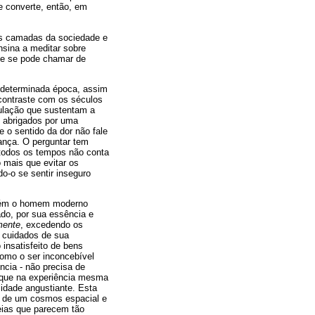
se converte, então, em
as camadas da sociedade e
nsina a meditar sobre
que se pode chamar de
m determinada época, assim
 contraste com os séculos
pulação que sustentam a
e abrigados por uma
e o sentido da dor não fale
ança. O perguntar tem
 todos os tempos não conta
o mais que evitar os
o-o se sentir inseguro
mbém o homem moderno
ado, por sua essência e
mente
, excedendo os
e cuidados de sua
insatisfeito de bens
omo o ser inconcebível
ncia - não precisa de
 que na experiência mesma
idade angustiante. Esta
ia de um cosmos espacial e
eias que parecem tão