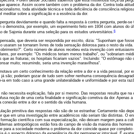
pectiva. Porém desde Sócrates sabemos que esta misteriosa força da pergu
 aparece. Assim ocorre também com o problema da dor. Contra toda atitude
racionalismo, toda atividade técnica e toda deficiência de consciência religi
l meditar sobre a significação e a essência da dor.
a pergunta devidamente e quando falta a resposta à contra pergunta, perde-se 
im o demonstra, por exemplo, um experimento feito em 1934 com alunos do úl
6
o de Sajonia durante uma seleção para os estudos universitários.
 pensada, que deveria ser respondida por escrito, dizia: "Suponham que foss
o usaram se tornaram livres de toda sensação dolorosa para o resto da vida
obrimento?". Certo número de alunos recebeu esta invenção com entusiasm
lares, por exemplo: "Os médicos teriam menos trabalho", ou "sobrariam médi
is que as fraturas; os hospitais ficariam vazios". Incluindo: "O estômago não
ensar muito; resumindo, seria uma invenção maravilhosa".
otava um certo conhecimento da relação entre a dor e a vida pessoal, por
e já são; poderiam gozar de tudo sem sofrer nenhuma consequência desagrad
se-ia em todo caso a uma grande unilateralidade e uniformidade e por esta raz
 não necessita explicação, fala por si mesmo. Das respostas resulta que na
usa noção de uma certa finalidade e significação corretiva da dor. Apenas a 
a conexão entre a dor e o sentido da vida humana.
rmulação primitiva das respostas não são de se estranhar. Certamente não de
or que em uma investigação entre acadêmicos não seriam tão distintas. O e
formação científica com sua especialização, não deixam margem para a cultur
blemas antropológicos estão fora do campo de visão da maioria dos homens c
que para a sociedade moderna o problema da dor coincide quase por completo
cia é o aspecto doloroso da experiência da dor permanecer intocável. É exa