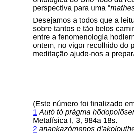
perspectiva para uma "
mathes
Desejamos a todos que a leitu
sobre tantos e tão belos cami
entre a fenomenologia hodier
ontem, no vigor recolhido do 
meditação ajude-nos a prepa
(Este número foi finalizado e
1
Autò tò prágma hõdopoíõsen
Metafísica I, 3, 984a 18s.
2
anankazómenos d'akolouthe