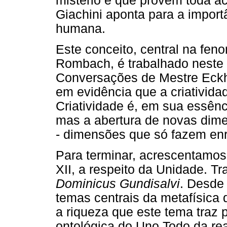
mistério é que provém toda ac
Giachini aponta para a import
humana.
Este conceito, central na feno
Rombach, é trabalhado neste 
Conversações de Mestre Eckh
em evidência que a criativida
Criatividade é, em sua essên
mas a abertura de novas dim
- dimensões que só fazem enr
Para terminar, acrescentamos
XII, a respeito da Unidade. T
Dominicus Gundisalvi
. Desde 
temas centrais da metafísica 
a riqueza que este tema traz
ontológica do Uno Todo da re