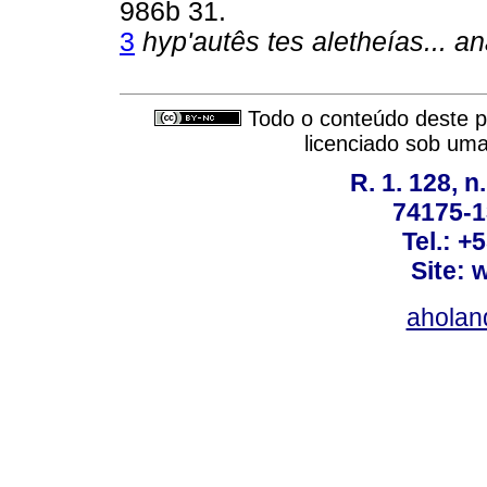
986b 31.
3
hyp'autês tes aletheías... 
Todo o conteúdo deste pe
licenciado sob um
R. 1. 128, n
74175-1
Tel.: +
Site: 
ahola