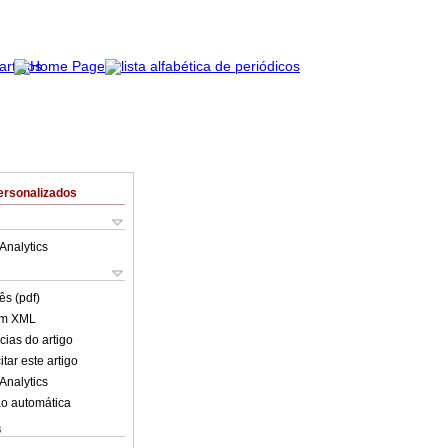
ersonalizados
Analytics
ês (pdf)
em XML
cias do artigo
tar este artigo
Analytics
o automática
s