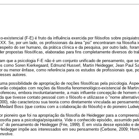
-existencial (F-E) é fruto da influência exercida por filósofos sobre psiquiatra
XX. Se, por um lado, os profissionais da área "psi" encontraram na filosofia 
espeito do ser humano, da prática clínica e da pesquisa, por outro lado, fora
er propostas filosóficas, elaboradas para fins completamente diversos do tra
rvam que a psicologia F-E não é um conjunto unificado de pensamento, que se
os como Soren Kierkegaard, Edmund Husserl, Martin Heidegger, Jean Paul Sa
 ou menor ênfase, como referência para os estudos de profissionais que, p
esses autores.
r uma possibilidade de apropriação de noções filosóficas pela psicologia. Asp
serão cotejados com noções da filosofia fenomenológico-existencial de Marti
ofereceu, embora involuntariamente, a mais influente concepção de homem 
da que tivesse contato pessoal com o filósofo e utilizasse o "nome alternativ
000), não caracterizou sua teoria como diretamente vinculada ao pensamento
 Medard Boss (que contou com a colaboração do filósofo) e do pioneiro Ludw
r pioneiro que foi na apropriação da filosofia de Heidegger para a compreensã
ilosofia para a psicologia/psiquiatria. Vide o conhecido episódio, assumido pe
to" do pensamento de Heidegger (Frie, 1999). É em vista desse episódio e d
 Heidegger impõe aos interessados em seu pensamento (Cerbone, 2009; Horrig
envolve.