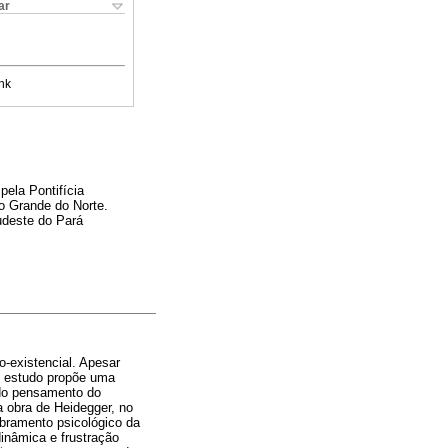
ar
nk
ela Pontifícia
o Grande do Norte.
udeste do Pará
o-existencial. Apesar
te estudo propõe uma
 do pensamento do
a obra de Heidegger, no
obramento psicológico da
dinâmica e frustração