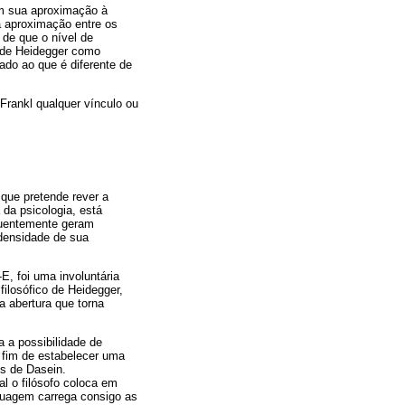
m sua aproximação à
a aproximação entre os
 de que o nível de
o de Heidegger como
ado ao que é diferente de
Frankl qualquer vínculo ou
) que pretende rever a
 da psicologia, está
equentemente geram
densidade de sua
E, foi uma involuntária
filosófico de Heidegger,
 a abertura que torna
 a possibilidade de
 fim de estabelecer uma
s de Dasein.
l o filósofo coloca em
nguagem carrega consigo as