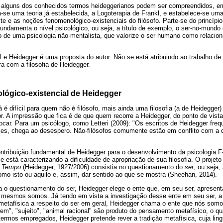
 alguns dos conhecidos termos heideggerianos podem ser compreendidos, e
a-se uma teoria já estabelecida, a Logoterapia de Frankl, e estabelece-se um
te e as noções fenomenológico-existenciais do filósofo. Parte-se do princípio
fundamenta o nível psicológico, ou seja, a título de exemplo, o ser-no-mund
 de uma psicologia não-mentalista, que valorize o ser humano como relacion
 e Heidegger é uma proposta do autor. Não se está atribuindo ao trabalho de 
a com a filosofia de Heidegger.
ológico-existencial de Heidegger
á é difícil para quem não é filósofo, mais ainda uma filosofia (a de Heidegger
ior. A impressão que fica é de que quem recorre a Heidegger, do ponto de vista
ocar. Para um psicólogo, como Letteri (2009): "Os escritos de Heidegger fr
zes, chega ao desespero. Não-filósofos comumente estão em conflito com a 
tribuição fundamental de Heidegger para o desenvolvimento da psicologia F-
está caracterizando a dificuldade de apropriação de sua filosofia. O projeto 
e Tempo
(Heidegger, 1927/2006) consistia no questionamento do
ser
, ou seja,
omo isto ou aquilo e, assim, dar sentido ao que se mostra (Sheehan, 2014).
 o questionamento do ser, Heidegger elege o ente que, em seu ser, apresenta
s mesmos somos. Já tendo em vista a investigação desse ente em seu ser, a
metafísica a respeito do ser em geral, Heidegger chama o ente que nós somo
, "sujeito", "animal racional" são produto do pensamento metafísico, o qua
termos empregados, Heidegger pretende rever a tradição metafísica, cuja li