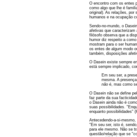
O encontro com os entes p
como algo que lhe é famili
original). As relações, po
humanos e na ocupação c
Sendo-no-mundo, o Dasein 
afetivas que caracterizam
filósofo observa que a dis
humor diz respeito a como 
mostram para o ser humano
os entes de algum modo o
também, disposições afeti
O Dasein existe sempre em 
está sempre implicado, co
Em seu ser, a pres
mesma. A presença 
não
é, mas como ser
O Dasein não se define pel
faz parte da sua facticida
o Dasein ainda não é como
suas possibilidades. "Enq
enquanto possibilidades" (
Antecedendo-a-si-mesmo, p
"Em seu ser, isto é, sendo
para ele mesmo. Não se tr
questão/relação que se "co