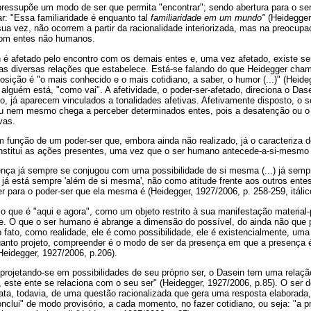
ressupõe um modo de ser que permita "encontrar"; sendo abertura para o ser
ar: "Essa familiaridade é enquanto tal
familiaridade em um mundo"
(Heidegger,
r sua vez, não ocorrem a partir da racionalidade interiorizada, mas na preocu
om entes não humanos.
é afetado pelo encontro com os demais entes e, uma vez afetado, existe s
 as diversas relações que estabelece. Está-se falando do que Heidegger cham
posição é "o mais conhecido e o mais cotidiano, a saber, o humor (...)" (Heide
alguém está, "como vai". A afetividade, o poder-ser-afetado, direciona o Das
, já aparecem vinculados a tonalidades afetivas. Afetivamente disposto, o
u nem mesmo chega a perceber determinados entes, pois a desatenção ou o 
vas.
função de um poder-ser que, embora ainda não realizado, já o caracteriza de 
nstitui as ações presentes, uma vez que o ser humano antecede-a-si-mesmo 
ença já sempre se conjugou com uma possibilidade de si mesma (...) já sem
já está sempre 'além de si mesma', não como atitude frente aos outros ent
 para o poder-ser que ela mesma é (Heidegger, 1927/2006, p. 258-259, itálico
o que é "aqui e agora", como um objeto restrito à sua manifestação material-
de. O que o ser humano é abrange a dimensão do possível, do ainda não que p
 fato, como realidade, ele é como possibilidade, ele é existencialmente, um
uanto projeto, compreender é o modo de ser da presença em que a presença é
Heidegger, 1927/2006, p.206).
rojetando-se em possibilidades de seu próprio ser, o Dasein tem uma relaçã
, este ente se relaciona com o seu ser" (Heidegger, 1927/2006, p.85). O ser
ata, todavia, de uma questão racionalizada que gera uma resposta elaborada
nclui" de modo provisório, a cada momento, no fazer cotidiano, ou seja: "a 