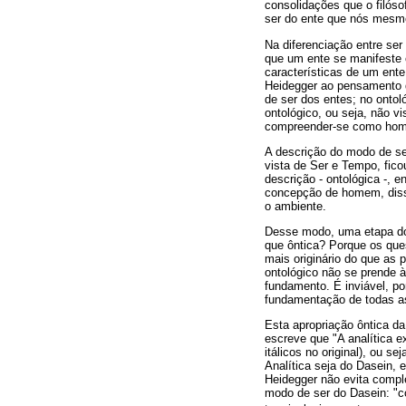
consolidações que o filóso
ser do ente que nós mes
Na diferenciação entre ser
que um ente se manifeste 
características de um ente
Heidegger ao pensamento d
de ser dos entes; no ontol
ontológico, ou seja, não 
compreender-se como ho
A descrição do modo de ser
vista de Ser e Tempo, fico
descrição - ontológica -, 
concepção de homem, disso
o ambiente.
Desse modo, uma etapa do t
que ôntica? Porque os que
mais originário do que as 
ontológico não se prende à
fundamento. É inviável, po
fundamentação de todas as
Esta apropriação ôntica da
escreve que "A analítica ex
itálicos no original), ou 
Analítica seja do Dasein,
Heidegger não evita compl
modo de ser do Dasein: "