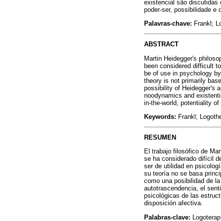
existencial são discutida
poder-ser, possibilidade e 
Palavras-chave:
Frankl; L
ABSTRACT
Martin Heidegger's philoso
been considered difficult 
be of use in psychology by
theory is not primarily bas
possibility of Heidegger's 
noodynamics and existential
in-the-world, potentiality of
Keywords:
Frankl; Logoth
RESUMEN
El trabajo filosófico de Ma
se ha considerado difícil 
ser de utilidad en psicolog
su teoría no se basa princ
como una posibilidad de la
autotrascendencia, el senti
psicológicas de las estruc
disposición afectiva.
Palabras-clave:
Logoterapí