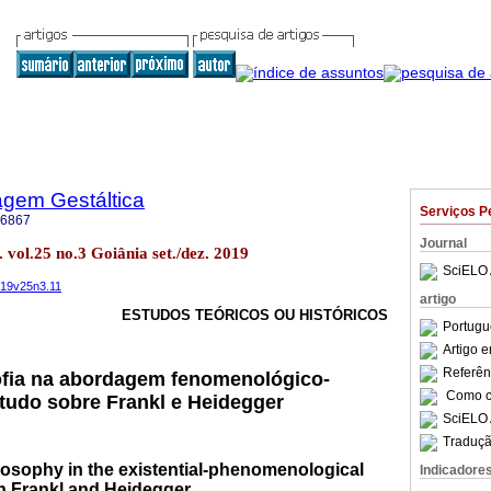
agem Gestáltica
Serviços P
-6867
Journal
 vol.25 no.3 Goiânia set./dez. 2019
SciELO 
019v25n3.11
artigo
ESTUDOS TEÓRICOS OU HISTÓRICOS
Portugu
Artigo 
Referên
sofia na abordagem fenomenológico-
Como ci
studo sobre Frankl e Heidegger
SciELO 
Traduçã
osophy in the existential-phenomenological
Indicadore
n Frankl and Heidegger