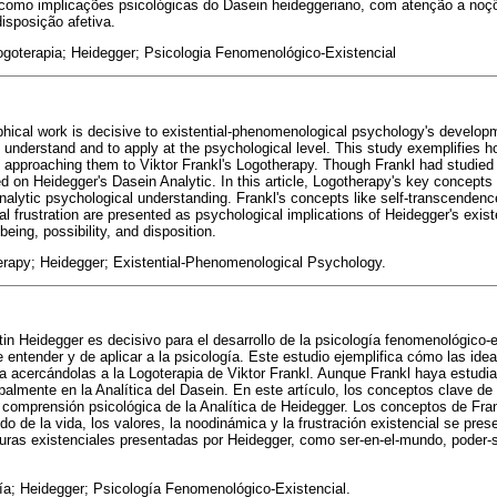
s como implicações psicológicas do Dasein heideggeriano, com atenção a no
disposição afetiva.
ogoterapia; Heidegger; Psicologia Fenomenológico-Existencial
phical work is decisive to existential-phenomenological psychology's developm
to understand and to apply at the psychological level. This study exemplifies 
 approaching them to Viktor Frankl's Logotherapy. Though Frankl had studied 
ed on Heidegger's Dasein Analytic. In this article, Logotherapy's key concept
analytic psychological understanding. Frankl's concepts like self-transcendence
 frustration are presented as psychological implications of Heidegger's existe
 being, possibility, and disposition.
erapy; Heidegger; Existential-Phenomenological Psychology.
rtin Heidegger es decisivo para el desarrollo de la psicología fenomenológico-
de entender y de aplicar a la psicología. Este estudio ejemplifica cómo las id
ía acercándolas a la Logoterapia de Viktor Frankl. Aunque Frankl haya estudiado
ipalmente en la Analítica del Dasein. En este artículo, los conceptos clave de
 comprensión psicológica de la Analítica de Heidegger. Los conceptos de Fra
do de la vida, los valores, la noodinámica y la frustración existencial se pr
turas existenciales presentadas por Heidegger, como ser-en-el-mundo, poder-se
a; Heidegger; Psicología Fenomenológico-Existencial.