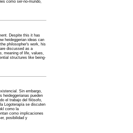
ções como ser-no-mundo,
ent. Despite this it has
how heideggerian ideas can
the philosopher's work, his
s are discussed as a
, meaning of life, values,
ntial structures like being-
existencial. Sin embargo,
eas heideggerianas pueden
 el trabajo del filósofo,
 la Logoterapía se discuten
nkl como la
esentan como implicaciones
r, posibilidad y