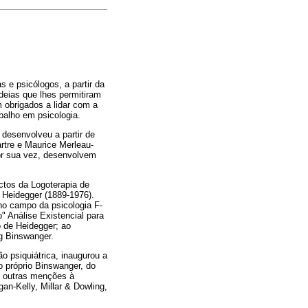
s e psicólogos, a partir da
ideias que lhes permitiram
m obrigados a lidar com a
balho em psicologia.
 desenvolveu a partir de
rtre e Maurice Merleau-
or sua vez, desenvolvem
ectos da Logoterapia de
n Heidegger (1889-1976).
no campo da psicologia F-
o" Análise Existencial para
 de Heidegger; ao
ig Binswanger.
o psiquiátrica, inaugurou a
lo próprio Binswanger, do
e outras menções à
an-Kelly, Millar & Dowling,