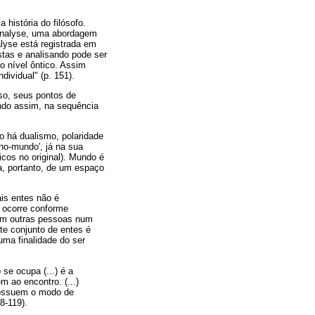
 história do filósofo.
analyse, uma abordagem
alyse está registrada em
istas e analisando pode ser
o nível ôntico. Assim
dividual" (p. 151).
sso, seus pontos de
endo assim, na sequência
o há dualismo, polaridade
o-mundo', já na sua
licos no original). Mundo é
a, portanto, de um espaço
ais entes não é
 ocorre conforme
com outras pessoas num
te conjunto de entes é
uma finalidade do ser
se ocupa (...) é a
m ao encontro. (...)
possuem o modo de
8-119).