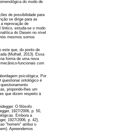
fenomenológica do modo de
ções de possibilidade para
ção se dirige para as
e a reprovação de
 ôntico, estuda-se o modo
alítica do Dasein no nível
ue nós mesmos somos
o este que, do ponto de
ada (Mulhall, 2013). Essa
co na forma de uma nova
s mecânico-funcionais com
 abordagem psicológica. Por
 questionar ontológico é
O questionamento
cias, propondo-lhes um
ões que dizem respeito à
idegger. O filósofo
degger, 1927/2006, p. 50,
tológicas. Embora a
er, 1927/2006, p. 42),
ao "homem" atribui o
omem). Apreendemos