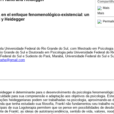
Compartilh
Mais
Mais
ía en el enfoque fenomenológico-existencial: un
l y Heidegger
Permali
la Universidade Federal do Rio Grande do Sul, com Mestrado em Psicologia p
Rio Grande do Sul e Doutorado em Psicologia pela Universidade Federal do Ri
 Federal do Sul e Sudeste do Pará, Marabá, Universidade Federal do Sul e S
oehe@gmail.com
Heidegger é determinante para o desenvolvimento da psicologia fenomenológic
ficuldade para sua compreensão e adaptação aos objetivos da psicologia. Es
ções heideggerianas podem ser trabalhadas na psicologia, aproximando-as
Ainda que tenha estudado sua filosofia, Frankl não fundamentou seu trabalho n
ncipais de sua Logoterapia permitem que se pense em possibilidades de desd
rte de Frankl, as ideias de autotranscendência, sentido de vida, valores, noo