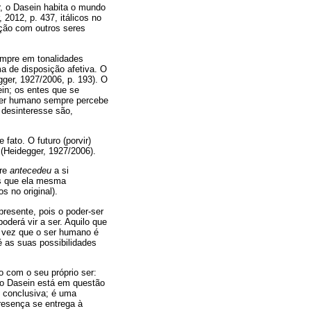
, o Dasein habita o mundo
 2012, p. 437, itálicos no
pação com outros seres
empre em tonalidades
a de disposição afetiva. O
gger, 1927/2006, p. 193). O
ein; os entes que se
 ser humano sempre percebe
desinteresse são,
fato. O futuro (porvir)
(Heidegger, 1927/2006).
pre
antecedeu
a si
es que ela mesma
s no original).
presente, pois o poder-ser
oderá vir a ser. Aquilo que
a vez que o ser humano é
 as suas possibilidades
o com o seu próprio ser:
 do Dasein está em questão
, conclusiva; é uma
presença se entrega à