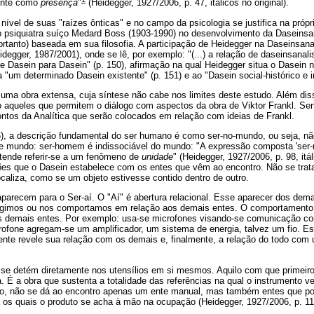
ente como
presença
"
(Heidegger, 1927/2006, p. 47, itálicos no original).
ível de suas "raízes ônticas" e no campo da psicologia se justifica na própria
o psiquiatra suíço Medard Boss (1903-1990) no desenvolvimento da Daseins
portanto) baseada em sua filosofia. A participação de Heidegger na Daseinsan
idegger, 1987/2001), onde se lê, por exemplo: "(...) a relação de daseinsanal
 Dasein para Dasein" (p. 150), afirmação na qual Heidegger situa o Dasein n
"um determinado Dasein existente" (p. 151) e ao "Dasein social-histórico e in
 uma obra extensa, cuja síntese não cabe nos limites deste estudo. Além di
ão aqueles que permitem o diálogo com aspectos da obra de Viktor Frankl. S
ntos da Analítica que serão colocados em relação com ideias de Frankl.
), a descrição fundamental do ser humano é como ser-no-mundo, ou seja, nã
 mundo: ser-homem é indissociável do mundo: "A expressão composta 'ser-n
tende referir-se a um fenômeno de
unidade
" (Heidegger, 1927/2006, p. 98, itá
ões que o Dasein estabelece com os entes que vêm ao encontro. Não se trat
caliza, como se um objeto estivesse contido dentro de outro.
parecem para o Ser-aí. O "Aí" é abertura relacional. Esse aparecer dos dem
. Agimos ou nos comportamos em relação aos demais entes. O comportamento
os demais entes. Por exemplo: usa-se microfones visando-se comunicação 
rofone agregam-se um amplificador, um sistema de energia, talvez um fio. Es
nte revele sua relação com os demais e, finalmente, a relação do todo com 
o se detém diretamente nos utensílios em si mesmos. Aquilo com que primeiro 
. É a obra que sustenta a totalidade das referências na qual o instrumento ve
to, não se dá ao encontro apenas um ente manual, mas também entes que 
os quais o produto se acha à mão na ocupação (Heidegger, 1927/2006, p. 11