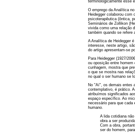
terminologicamente esse 
O emprego da Analítica no n
Heidegger colaborou com 
psicoterapêutica (ôntica, 
Seminários de Zollikon (He
vivida como uma relação de
também quando se refere a 
A Analítica de Heidegger é
interesse, neste artigo, s
do artigo apresentam-se po
Para Heidegger (1927/2006
ou oposição entre homem e
cunhagem, mostra que pre
o que se mostra nas relaç
no qual o ser humano se lo
No "Aí", os demais entes a
contemplativo, é prático
atribuímos significados a
espaço específico. Ao mic
necessário para que cada e
humano.
A lida cotidiana nã
obra a ser produzida
Com a obra, portan
ser do homem, para 