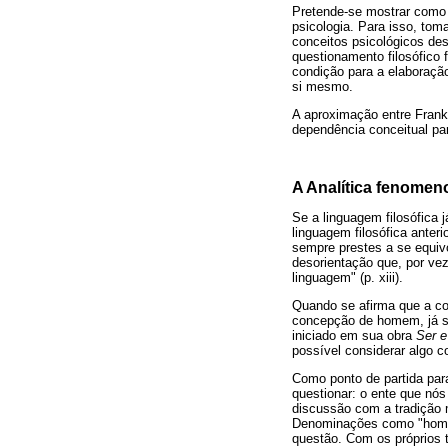
Pretende-se mostrar como
psicologia. Para isso, tom
conceitos psicológicos des
questionamento filosófico 
condição para a elaboração
si mesmo.
A aproximação entre Frankl
dependência conceitual par
A Analítica fenomen
Se a linguagem filosófica j
linguagem filosófica anter
sempre prestes a se equiv
desorientação que, por ve
linguagem" (p. xiii).
Quando se afirma que a con
concepção de homem, já se 
iniciado em sua obra
Ser 
possível considerar algo c
Como ponto de partida para
questionar: o ente que nó
discussão com a tradição 
Denominações como "homem"
questão. Com os próprios 