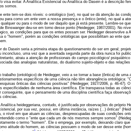
fo visa evitar. A Analítica Existencial ou Analítica do Dasein é a descrição 
mos somos.
 e ente tem-se dois níveis: o ontológico (ser), no qual se dá atenção às condi
ou para como um ente vem a nossa presença e o ôntico (ente), no qual a aten
 qualquer ou para o modo de ser daquilo que já está presente. Lembre-se qu
e Binswanger deu-se em torno desse ponto (Heidegger, 1987/2001). No nível
ógico, as condições para que os entes possam ser. Heidegger desenvolve a An
visa o "homem", porém as condições ontológicas que possibilitam ao ente q
mem.
 do Dasein seria a primeira etapa do questionamento do ser em geral; projet
u inconcluso, uma vez que a aventada segunda parte da obra nunca foi public
entretanto, atraiu a atenção de profissionais do campo psicológico/ psiquiátri
ciada das analogias naturalistas, do dualismo sujeito-objeto e das relaçõe
rabalho (ontológico) de Heidegger, veio a se tornar a base (ôntica) de uma
stionamentos específicos de uma ciência não têm abrangência ontológica: "O
pesquisas ônticas das ciências positivas" (Heidegger, 1927/2006, p. 46-47). 
s especificidades de nenhuma área científica. Ele transpassa todas as ciên
r conseguinte, que o pensamento de uma disciplina científica faça observaç
 ciências.
 Analítica heideggeriana, contudo, é justificada por observações do próprio He
istencial, por sua vez, possui, em última instância, raízes (...)
ônticas
" (Hei
seja, o nível em que atuam as ciências, despreocupadas de suas condições on
 entendido como o "ente que cada um de nós mesmos sempre somos" (Heidegg
etamente o termo "homem". Ele o emprega, por exemplo, deixando claro que 
como atitude do homem, as ciências possuem o modo de ser desse ente (h
1