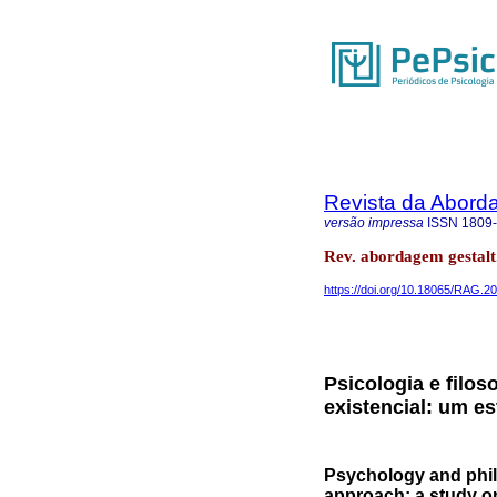
Revista da Abord
versão impressa
ISSN
1809
Rev. abordagem gestalt.
https://doi.org/10.18065/RAG.2
Psicologia e filo
existencial: um e
Psychology and phil
approach: a study o