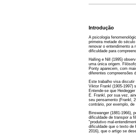
Introdução
A psicologia fenomenológico
primeira metade do século 
renovar o entendimento a r
dificuldade para compreend
Halling e Nill (1995) obse
uma única origem. Filósof
Ponty aparecem, com maior
diferentes compreensões d
Este trabalho visa discuti
Viktor Frankl (1905-1997) 
Entende-se que Heidegger 
E. Frankl, por sua vez, ain
seu pensamento (Frankl, 2
contrário, por exemplo, de
Binswanger (1881-1966), po
dificuldade de transpor a f
"produtivo mal-entendimen
dificuldade que o texto de
2016), que o artigo se des