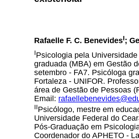
I
Rafaelle F. C. Benevides
; G
I
Psicologia pela Universidade
graduada (MBA) em Gestão d
setembro - FA7. Psicóloga gr
Fortaleza - UNIFOR. Profess
área de Gestão de Pessoas (R
Email:
rafaellebenevides@edu.
II
Psicólogo, mestre em educaç
Universidade Federal do Ceará
Pós-Graduação em Psicologia 
Coordenador do APHETO - Lab