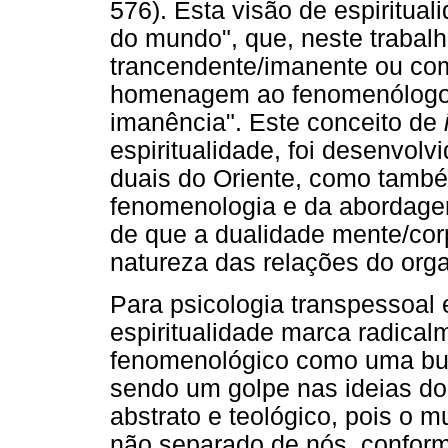
576). Esta visão de espiritual
do mundo", que, neste traba
trancendente/imanente ou com
homenagem ao fenomenólogo 
imanência". Este conceito de
espiritualidade, foi desenvolv
duais do Oriente, como també
fenomenologia e da abordage
de que a dualidade mente/cor
natureza das relações do or
Para psicologia transpessoal e
espiritualidade marca radica
fenomenológico como uma bus
sendo um golpe nas ideias do
abstrato e teológico, pois o 
não separado de nós, confor