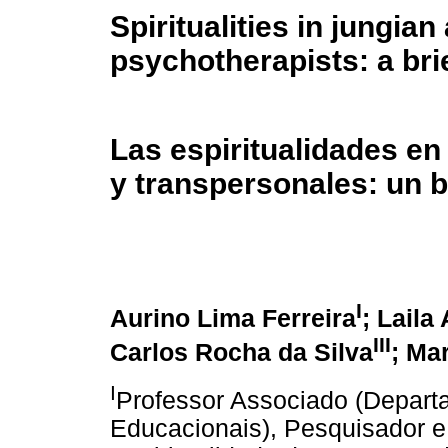
Spiritualities in jungia
psychotherapists: a br
Las espiritualidades e
y transpersonales: un 
I
Aurino Lima Ferreira
; Laila
III
Carlos Rocha da Silva
; Ma
I
Professor Associado (Depart
Educacionais), Pesquisador 