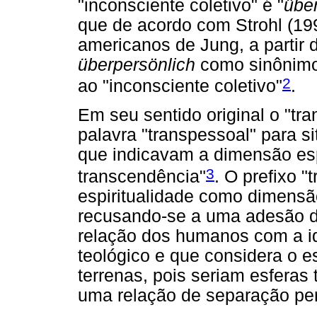
"inconsciente coletivo" é "
übe
que de acordo com Strohl (199
americanos de Jung, a partir 
überpersönlich
como sinônimo 
2
ao "inconsciente coletivo"
.
Em seu sentido original o "tr
palavra "transpessoal" para 
que indicavam a dimensão espi
3
transcendência"
. O prefixo "
espiritualidade como dimensã
recusando-se a uma adesão de
relação dos humanos com a id
teológico e que considera o e
terrenas, pois seriam esferas 
uma relação de separação pe