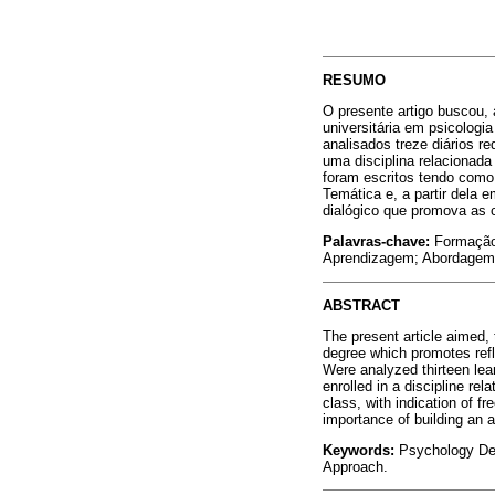
RESUMO
O presente artigo buscou, 
universitária em psicologi
analisados treze diários 
uma disciplina relacionada
foram escritos tendo como 
Temática e, a partir dela
dialógico que promova as c
Palavras-chave:
Formação 
Aprendizagem; Abordagem
ABSTRACT
The present article aimed, 
degree which promotes refl
Were analyzed thirteen lea
enrolled in a discipline r
class, with indication of 
importance of building an 
Keywords:
Psychology Degr
Approach.