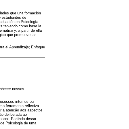
lidades que una formación
e estudiantes de
raduación en Psicología
tos teniendo como base la
mático y, a partir de ella
ógico que promueve las
ra el Aprendizaje; Enfoque
conhecer nossos
rocessos internos ou
mo ferramenta reflexiva
ar a atenção aos aspectos
ão deliberada ao
soal. Partindo dessa
 de Psicologia de uma