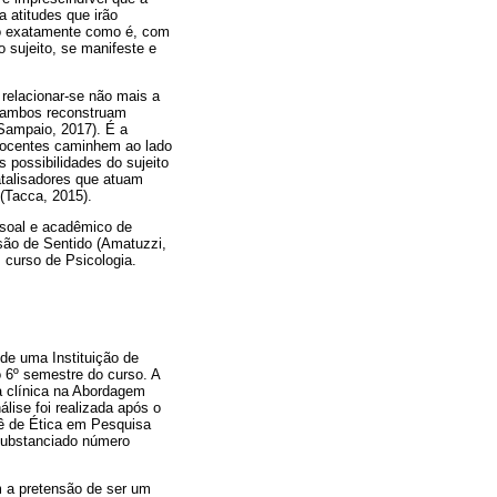
 atitudes que irão
do exatamente como é, com
o sujeito, se manifeste e
 relacionar-se não mais a
ue ambos reconstruam
Sampaio, 2017). É a
 docentes caminhem ao lado
 possibilidades do sujeito
talisadores que atuam
(Tacca, 2015).
ssoal e acadêmico de
rsão de Sentido (Amatuzzi,
 curso de Psicologia.
 de uma Instituição de
o 6º semestre do curso. A
ca clínica na Abordagem
lise foi realizada após o
itê de Ética em Pesquisa
substanciado número
m a pretensão de ser um