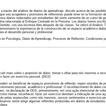
 a través del análisis de diarios de aprendizaje, discutir acerca de las posibi
a que sea acogedora y promotora de reflexiones puede tener en la formación d
trece diarios redactados por estudiantes del sexto semestre de un curso de g
lina relacionada al Enfoque Centrado en la Persona. Los diarios fueron escri
ntido, con una escritura libre después de las clases. Se utilizó el Análisis Te
demostraron la importancia de la construcción de un espacio académico dial
ara el desarrollo personal y profesional.
en Psicología, Diario de Aprendizaje, Procesos de Reflexión; Condiciones pa
scutir mais sobre o propósito do diário: treinar o olhar para nós mesmos e re
o fazer um exercício pessoal.
(DGS
)
podem se beneficiar de espaços promotores de reflexão, sejam oriundos de p
olvimento pessoal, acadêmico e profissional. O reconhecimento do diário co
vem, na declaração de DGS, primeiramente, em uma ação intencional de volt
 como treinar, reconhecer, fazer um exercício denotam a indicação de uma aç
ado pelas expressões como nós mesmos, nossos sentimentos e exercício pes
lisamos neste artigo algumas reflexões produzidas em diários de estudantes
ileira.