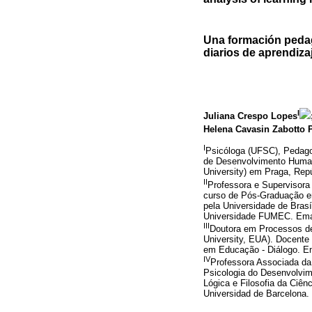
Una formación pedagó
diarios de aprendiza
I
Juliana Crespo Lopes
Helena Cavasin Zabotto 
I
Psicóloga (UFSC), Pedagog
de Desenvolvimento Human
University) em Praga, Rep
II
Professora e Supervisora 
curso de Pós-Graduação e
pela Universidade de Bras
Universidade FUMEC. Ema
III
Doutora em Processos de
University, EUA). Docente
em Educação - Diálogo. E
IV
Professora Associada da
Psicologia do Desenvolvi
Lógica e Filosofia da Ciê
Universidad de Barcelona.