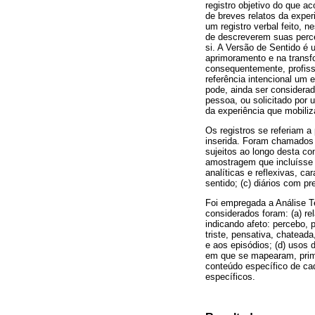
registro objetivo do que a
de breves relatos da exper
um registro verbal feito, 
de descreverem suas perc
si. A Versão de Sentido é 
aprimoramento e na transf
consequentemente, profiss
referência intencional um 
pode, ainda ser considerada
pessoa, ou solicitado por 
da experiência que mobiliz
Os registros se referiam 
inserida. Foram chamados 
sujeitos ao longo desta co
amostragem que incluísse 
analíticas e reflexivas, c
sentido; (c) diários com pr
Foi empregada a Análise Te
considerados foram: (a) re
indicando afeto: percebo, 
triste, pensativa, chateada
e aos episódios; (d) usos 
em que se mapearam, prime
conteúdo específico de cad
específicos.