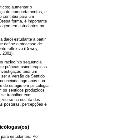
ticos; aumentar o
nça de comportamentos; e
 contribui para um
Dessa forma, é importante
dizagem em estudantes no
 da(o) estudante a partir
e define o processo de
nto reflexivo (Dewey,
 2001).
s raciocínio sequencial
re práticas psicoterápicas
nvestigação teria um
 ser a Versão de Sentido
pronunciada logo após sua
o de estágio em psicologia
m os sentidos produzidos
o se trabalhar com
 viu-se na escrita dos
as posturas, percepções e
icólogas(os)
 para estudantes. Por