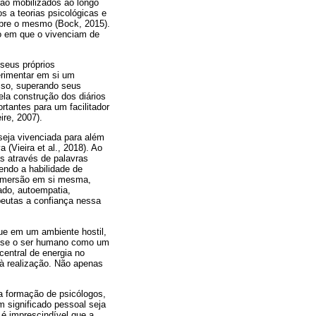
rão mobilizados ao longo
 a teorias psicológicas e
bre o mesmo (Bock, 2015).
 em que o vivenciam de
seus próprios
erimentar em si um
sso, superando seus
la construção dos diários
rtantes para um facilitador
re, 2007).
seja vivenciada para além
 (Vieira et al., 2018). Ao
as através de palavras
endo a habilidade de
a imersão em si mesma,
ado, autoempatia,
apeutas a confiança nessa
que em um ambiente hostil,
e-se o ser humano como um
entral de energia no
à realização. Não apenas
na formação de psicólogos,
 significado pessoal seja
 é imprescindível que a