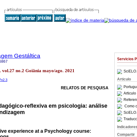
agem Gestáltica
Servicios 
6867
. vol.27 no.2 Goiânia mayo/ago. 2021
SciELO 
Articulo
7n2.3
Portugu
RELATOS DE PESQUISA
Articul
Referenc
gógico-reflexiva em psicologia: análise
Como ci
endizagem
SciELO 
Traducc
Indicadore
xive experience at a Psychology course:
Compartir
logs