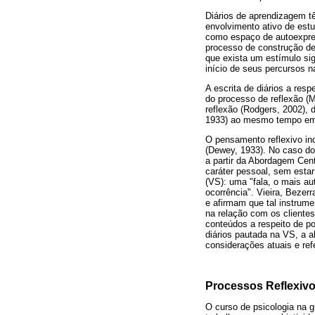
Diários de aprendizagem t
envolvimento ativo de es
como espaço de autoexpres
processo de construção de
que exista um estímulo si
início de seus percursos 
A escrita de diários a res
do processo de reflexão (
reflexão (Rodgers, 2002), 
1933) ao mesmo tempo em 
O pensamento reflexivo inc
(Dewey, 1933). No caso dos
a partir da Abordagem Cent
caráter pessoal, sem esta
(VS): uma "fala, o mais au
ocorrência". Vieira, Bezer
e afirmam que tal instrum
na relação com os clientes
conteúdos a respeito de po
diários pautada na VS, a 
considerações atuais e refe
Processos Reflexivo
O curso de psicologia na g