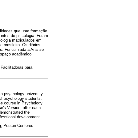
bilidades que uma formação
dantes de psicologia. Foram
cologia matriculados em
brasileiro. Os diários
 Foi utilizada a Análise
 espaço acadêmico
acilitadoras para
t a psychology university
 of psychology students.
ree course in Psychology
e's Version, after each
 demonstrated the
ofessional development.
ng, Person Centered