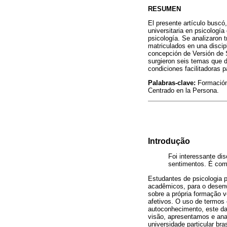
RESUMEN
El presente artículo buscó,
universitaria en psicologí
psicología. Se analizaron 
matriculados en una discip
concepción de Versión de Se
surgieron seis temas que 
condiciones facilitadoras p
Palabras-clave:
Formación 
Centrado en la Persona.
Introdução
Foi interessante di
sentimentos. É com
Estudantes de psicologia 
acadêmicos, para o desenv
sobre a própria formação 
afetivos. O uso de termos
autoconhecimento, este d
visão, apresentamos e ana
universidade particular bras