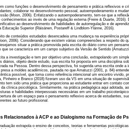
êm como funções o desenvolvimento de pensamento e prática reflexivos e crí
tudantes; colaborar no desenvolvimento pessoal, autoempoderamento e muda
são (Moon, 2006). Enfatizando o autoempoderamento, tem-se que a reflexão
 conhecimentos ao invés de uma regulação externa (Freire & Duarte, 2016). 
gnificativo ao desenvolvimento de habilidades de autorregulação e de apren
na Educação Superior (Räisänen, Postareff & Lindblom-Ylänne, 2016).
peito de conteúdos estudados desencadeia uma mudança na experiência própria
Moon, 2006). Considerando que existem várias compreensões a respeito do qu
desejamos situar a prática promovida pela escrita do diário como um pensame
que se caracteriza em um campo subjetivo da Versão de Sentido (Amatuzzi,
ita a investigação e tem por objetivo uma conclusão, extrapolando um simple
 diários, objeto deste estudo, sua escrita foi proposta em uma disciplina sob
rada na Pessoa. Dentro dessa perspectiva, foi sugerida uma escrita onde a i
r presa a moldes acadêmicos, pautada no que Amatuzzi (2001, p. 84) entende
têntica possível, que toma como referência intencional um encontro vivido, 
ra, Pinheiro e Branco (2018) fizeram uso da VS em uma situação de supervisã
ento tem sido uma prática que proporciona ao estudante entrar em contato co
 da clínica psicológica. Similarmente, na prática pedagógica aqui adotada, a
sturas e habilidades interpessoais necessárias em um trabalho psicoterápico,
abertura de um espaço para o pensamento reflexivo acerca de estudantes, su
rentes ao futuro profissional.
s Relacionados à ACP e ao Dialogismo na Formação de Ps
raduação extrapola o ensino de conceitos, teorias e ferramentas psicológicas