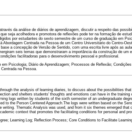
através da análise de diários de aprendizagem, discutir a respeito das possi
a que seja acolhedora e promotora de reflexões pode ter na formação de estu
redigidos por estudantes do sexto semestre de um curso de graduação em Psi
 à Abordagem Centrada na Pessoa de um Centro Universitário do Centro-Oeste 
base a concepção de Versão de Sentido, com uma escrita livre após as aulas.
 emergiram seis temas que demonstraram a importância da construção de um
ondições facilitadoras para o desenvolvimento pessoal e profissional.
em Psicologia; Diário de Aprendizagem; Processos de Reflexão; Condições F
 Centrada na Pessoa.
through the analysis of learning diaries, to discuss about the possibilities tha
ection and shelters students' thoughts and emotions can have in the training
rning logs written by students of the sixth semester of an undergraduate deg
elated to the Person Centered Approach.The logs were written based on the Sens
free writing. Thematic Analysis was used, and from it six themes emerged that
academic context that promotes the facilitating conditions for personal and pr
ee; Learning Log; Reflection Process; Core Conditions to Facilitate Learni