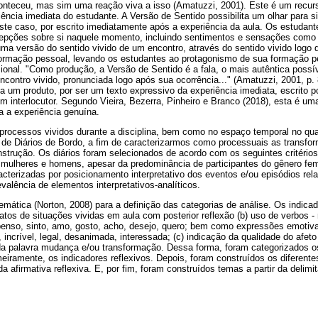
conteceu, mas sim uma reação viva a isso (Amatuzzi, 2001). Este é um recurs
iência imediata do estudante. A Versão de Sentido possibilita um olhar para si
neste caso, por escrito imediatamente após a experiência da aula. Os estudan
epções sobre si naquele momento, incluindo sentimentos e sensações como 
uma versão do sentido vivido de um encontro, através do sentido vivido logo d
ormação pessoal, levando os estudantes ao protagonismo de sua formação p
ional. "Como produção, a Versão de Sentido é a fala, o mais autêntica poss
encontro vivido, pronunciada logo após sua ocorrência..." (Amatuzzi, 2001, p.
 um produto, por ser um texto expressivo da experiência imediata, escrito por
um interlocutor. Segundo Vieira, Bezerra, Pinheiro e Branco (2018), esta é u
a a experiência genuína.
a processos vividos durante a disciplina, bem como no espaço temporal no q
de Diários de Bordo, a fim de caracterizarmos como processuais as transfo
nstrução. Os diários foram selecionados de acordo com os seguintes critérios 
mulheres e homens, apesar da predominância de participantes do gênero femin
aracterizadas por posicionamento interpretativo dos eventos e/ou episódios rel
evalência de elementos interpretativos-analíticos.
mática (Norton, 2008) para a definição das categorias de análise. Os indicad
latos de situações vividas em aula com posterior reflexão (b) uso de verbos -
penso, sinto, amo, gosto, acho, desejo, quero; bem como expressões emotivas
, incrível, legal, desanimada, interessada; (c) indicação da qualidade do afe
da palavra mudança e/ou transformação. Dessa forma, foram categorizados os 
iramente, os indicadores reflexivos. Depois, foram construídos os diferent
a afirmativa reflexiva. E, por fim, foram construídos temas a partir da deli