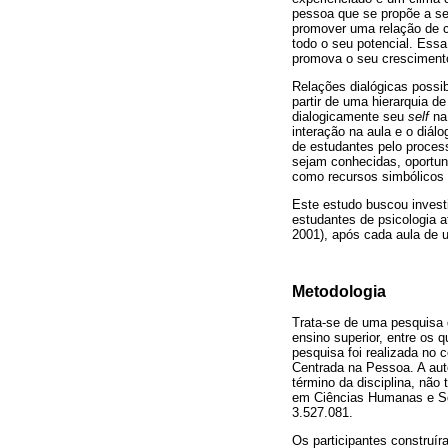
pessoa que se propõe a ser
promover uma relação de c
todo o seu potencial. Essa 
promova o seu crescimento
Relações dialógicas possib
partir de uma hierarquia d
dialogicamente seu
self
na 
interação na aula e o diál
de estudantes pelo process
sejam conhecidas, oportu
como recursos simbólicos 
Este estudo buscou invest
estudantes de psicologia a
2001), após cada aula de 
Metodologia
Trata-se de uma pesquisa q
ensino superior, entre os 
pesquisa foi realizada no 
Centrada na Pessoa. A auto
término da disciplina, não
em Ciências Humanas e Soc
3.527.081.
Os participantes construí