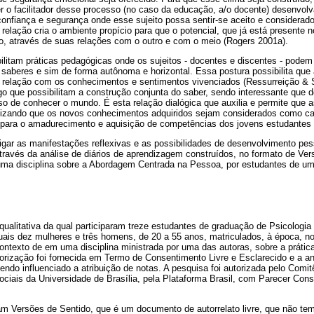
 o facilitador desse processo (no caso da educação, a/o docente) desenvolva
onfiança e segurança onde esse sujeito possa sentir-se aceito e considera
relação cria o ambiente propício para que o potencial, que já está presente n
, através de suas relações com o outro e com o meio (Rogers 2001a).
ilitam práticas pedagógicas onde os sujeitos - docentes e discentes - podem
e saberes e sim de forma autônoma e horizontal. Essa postura possibilita q
relação com os conhecimentos e sentimentos vivenciados (Ressurreição & 
ogo que possibilitam a construção conjunta do saber, sendo interessante que
o de conhecer o mundo. É esta relação dialógica que auxilia e permite que as
nizando que os novos conhecimentos adquiridos sejam considerados como ca
para o amadurecimento e aquisição de competências dos jovens estudantes 
igar as manifestações reflexivas e as possibilidades de desenvolvimento pe
través da análise de diários de aprendizagem construídos, no formato de Ve
uma disciplina sobre a Abordagem Centrada na Pessoa, por estudantes de um
ualitativa da qual participaram treze estudantes de graduação de Psicologia
quais dez mulheres e três homens, de 20 a 55 anos, matriculados, à época, n
contexto de em uma disciplina ministrada por uma das autoras, sobre a práti
rização foi fornecida em Termo de Consentimento Livre e Esclarecido e a aná
 tendo influenciado a atribuição de notas. A pesquisa foi autorizada pelo Com
iais da Universidade de Brasília, pela Plataforma Brasil, com Parecer Con
ram Versões de Sentido, que é um documento de autorrelato livre, que não te