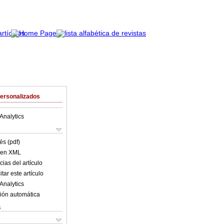
Personalizados
Analytics
és (pdf)
o en XML
ias del artículo
tar este artículo
Analytics
ión automática
s