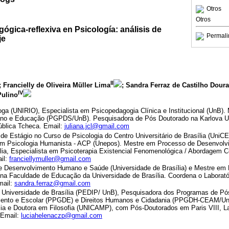
Otros
Otros
gica-reflexiva en Psicología: análisis de
Permali
je
II
; Francielly de Oliveira Müller Lima
; Sandra Ferraz de Castilho Doura
IV
Pulino
a (UNIRIO), Especialista em Psicopedagogia Clínica e Institucional (UnB). 
o e Educação (PGPDS/UnB). Pesquisadora de Pós Doutorado na Karlova Uni
ública Tcheca. Email:
juliana.jcl@gmail.com
de Estágio no Curso de Psicologia do Centro Universitário de Brasília (Uni
m Psicologia Humanista - ACP (Unepos). Mestre em Processo de Desenvol
ília, Especialista em Psicoterapia Existencial Fenomenológica / Abordagem 
il:
franciellymuller@gmail.com
 Desenvolvimento Humano e Saúde (Universidade de Brasília) e Mestre em 
 na Faculdade de Educação da Universidade de Brasília. Coordena o Laboratór
mail:
sandra.ferraz@gmail.com
 Universidade de Brasília (PEDIP/ UnB), Pesquisadora dos Programas de P
mento e Escolar (PPGDE) e Direitos Humanos e Cidadania (PPGDH-CEAM/Un
ncia e Doutora em Filosofia (UNICAMP), com Pós-Doutorados em Paris VIII, L
 Email:
luciahelenaczp@gmail.com