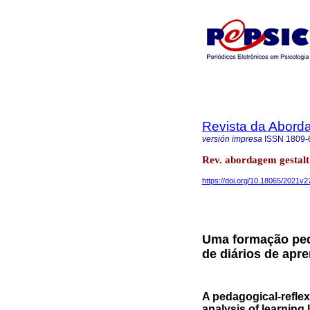
Revista da Abord
versión impresa
ISSN
1809-
Rev. abordagem gestalt
https://doi.org/10.18065/2021v2
Uma formação peda
de diários de apr
A pedagogical-refle
analysis of learning 