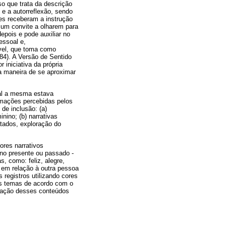
o que trata da descrição
 e a autorreflexão, sendo
tes receberam a instrução
um convite a olharem para
epois e pode auxiliar no
essoal e,
ível, que toma como
 84). A Versão de Sentido
 iniciativa da própria
ma maneira de se aproximar
ual a mesma estava
rmações percebidas pelos
de inclusão: (a)
ino; (b) narrativas
atados, exploração do
ores narrativos
 no presente ou passado -
, como: feliz, alegre,
to em relação à outra pessoa
registros utilizando cores
es temas de acordo com o
mitação desses conteúdos