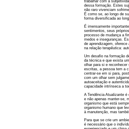
trabalhar com a subjetivid
dessa formação. Estes suj
não raro vivenciam sofri
É como se, ao longo de s
forma diversificada ao long
É imensamente importante 
sentimentos, seus próprios
processo de mudança a fim
medos e inseguranças. Ess
de aprendizagem, oferece a
na relação terapêutica: a
Um desafio na formação de
da técnica e que exista uma
olhar para si e reconhecer
escritas, a pessoa tem a 
centrar-se em si para, po
com um olhar sem julgamen
autoaceitação e autenticid
capacidade intrínseca a to
A Tendência Atualizante é 
e não apenas manter-se, 
organismo que está sempre
organismo humano que lev
à manutenção, mas também
Para que se crie um ambien
é necessário que o indiví
experienciado e um clima d