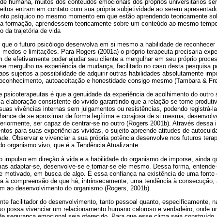
ade humana, muitos dos conteúdos emocionais dos próprios universitários se
eitos entram em contato com sua própria subjetividade ao serem apresentados
mento psíquico no mesmo momento em que estão aprendendo teoricamente so
ua formação, aprendessem teoricamente sobre um conteúdo ao mesmo tempo
o da trajetória de vida
que o futuro psicólogo desenvolva em si mesmo a habilidade de reconhecer 
 medos e limitações. Para Rogers (2001a) o próprio terapeuta precisaria exp
 de efetivamente poder ajudar seu cliente a mergulhar em seu próprio proce
e mergulho na experiência de mudança, facilitado no caso desta pesquisa pe
os sujeitos a possibilidade de adquirir outras habilidades absolutamente impo
utoconhecimento, autoaceitação e honestidade consigo mesmo (Tambara & Frei
 psicoterapeutas é que a genuidade da experiência de acolhimento do outro 
 elaboração consistente do vivido garantindo que a relação se torne produtiva
 suas vivências internas sem julgamentos ou resistências, podendo registrá-l
chance de se aproximar de forma legítima e corajosa de si mesma, desenvolv
steriormente, ser capaz de centrar-se no outro (Rogers 2001b). Através dess
tos para suas experiências vividas, o sujeito apreende atitudes de autocuid
ade. Observar e vivenciar a sua própria potência desenvolve nos futuros ter
do organismo vivo, que é a Tendência Atualizante.
o impulso em direção à vida e a habilidade do organismo de imporse, ainda 
mas adaptar-se, desenvolve-se e tornar-se ele mesmo. Dessa forma, entend
 motivado, em busca de algo. É essa confiança na existência de uma fonte c
a à compreensão de que há, intrinsecamente, uma tendência à consecução, 
 ao desenvolvimento do organismo (Rogers, 2001b).
te facilitador do desenvolvimento, tanto pessoal quanto, especificamente, 
duo possa vivenciar um relacionamento humano caloroso e verdadeiro, onde um
e segurança emocional seja oferecido. Para que esse clima seja construído,