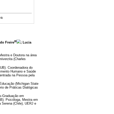
nk
III
do Freire
; Lucia
Mestra e Doutora na área
verzita (Charles
CEUB). Coordenadora do
vimento Humano e Saúde
Centrada na Pessoa pela
Educação (Michigan State
io de Práticas Dialógicas
ós-Graduação em
B). Psicóloga, Mestra em
a Serena (Chile), UERJ e