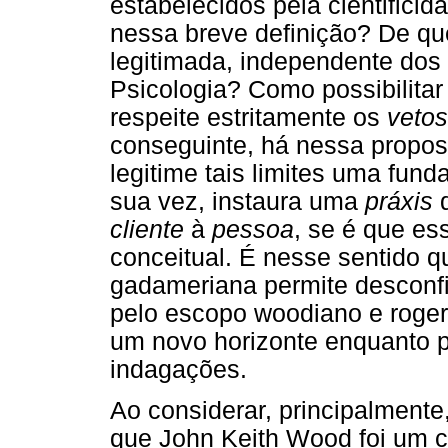
estabelecidos pela cientificid
nessa breve definição? De 
legitimada, independente dos
Psicologia? Como possibilita
respeite estritamente os
vetos
conseguinte, há nessa propos
legitime tais limites uma fun
sua vez, instaura uma
práxis
d
cliente
à
pessoa
, se é que es
conceitual. É nesse sentido q
gadameriana permite desconfi
pelo escopo woodiano e roger
um novo horizonte enquanto po
indagações.
Ao considerar, principalmente
que John Keith Wood foi um c