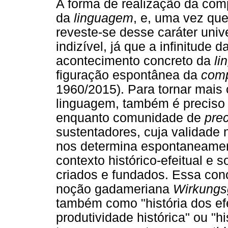
A forma de realização da co
da
linguagem
, e, uma vez qu
reveste-se desse caráter unive
indizível, já que a infinitude
acontecimento concreto da
li
figuração espontânea da
comp
1960/2015). Para tornar mais 
linguagem, também é preciso
enquanto comunidade de
pre
sustentadores, cuja validade
nos determina espontaneamen
contexto histórico-efeitual e
criados e fundados. Essa co
noção gadameriana
Wirkungs
também como "história dos efeit
produtividade histórica" ou "h