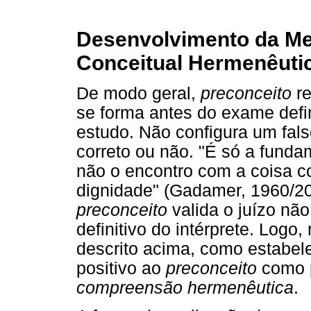
Desenvolvimento da Me
Conceitual Hermenêutic
De modo geral,
preconceito
re
se forma antes do exame defin
estudo. Não configura um fals
correto ou não. "É só a funda
não o encontro com a coisa co
dignidade" (Gadamer, 1960/20
preconceito
valida o juízo nã
definitivo do intérprete. Logo
descrito acima, como estabel
positivo ao
preconceito
como p
compreensão hermenêutica
.