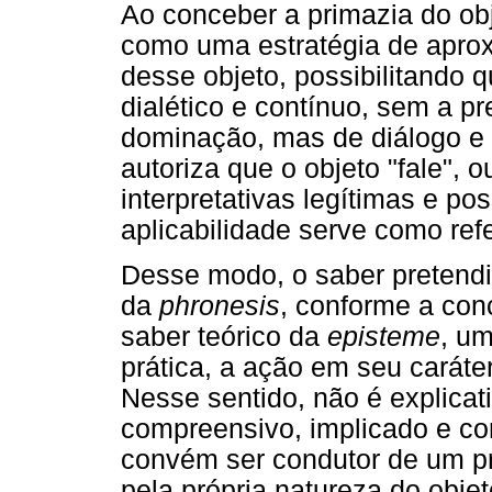
Ao conceber a primazia do ob
como uma estratégia de aprox
desse objeto, possibilitando
dialético e contínuo, sem a p
dominação, mas de diálogo e t
autoriza que o objeto "fale", 
interpretativas legítimas e pos
aplicabilidade serve como re
Desse modo, o saber pretendi
da
phronesis
, conforme a conc
saber teórico da
episteme
, um
prática, a ação em seu caráte
Nesse sentido, não é explicat
compreensivo, implicado e co
convém ser condutor de um pr
pela própria natureza do objet