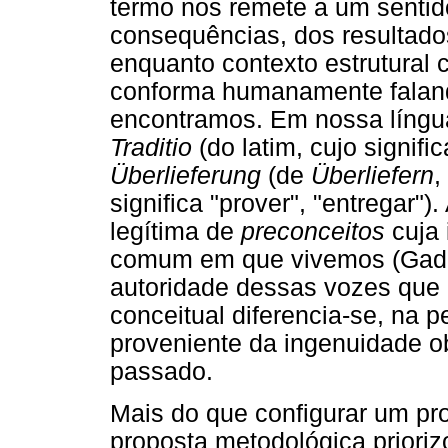
termo nos remete a um sentido
consequências, dos resultad
enquanto contexto estrutura
conforma humanamente falan
encontramos. Em nossa língu
Traditio
(do latim, cujo signifi
Überlieferung
(de
Überliefern
,
significa "prover", "entregar")
legítima de
preconceitos
cuja 
comum em que vivemos (Gadam
autoridade dessas vozes que
conceitual diferencia-se, na p
proveniente da ingenuidade ob
passado.
Mais do que configurar um pr
proposta metodológica prioriz