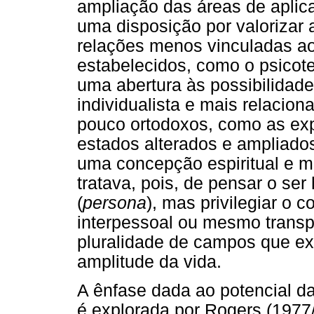
ampliação das áreas de aplic
uma disposição por valorizar
relações menos vinculadas ao
estabelecidos, como o psicote
uma abertura às possibilidade
individualista e mais relacion
pouco ortodoxos, como as exp
estados alterados e ampliado
uma concepção espiritual e mí
tratava, pois, de pensar o se
(
persona
), mas privilegiar o
interpessoal ou mesmo transp
pluralidade de campos que ex
amplitude da vida.
A ênfase dada ao potencial d
é explorada por Rogers (197