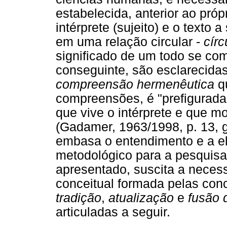
estabelecida, anterior ao próp
intérprete (sujeito) e o texto a
em uma relação circular -
cír
significado de um todo se com
conseguinte, são esclarecidas
compreensão hermenêutica
qu
compreensões, é "prefigurad
que vive o intérprete e que m
(Gadamer, 1963/1998, p. 13, 
embasa o entendimento e a e
metodológico para a pesquisa
apresentado, suscita a neces
conceitual formada pelas co
tradição
,
atualização
e
fusão 
articuladas a seguir.