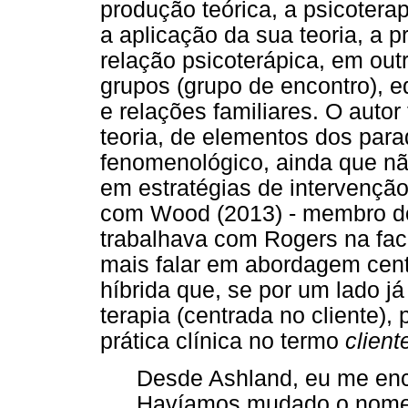
produção teórica, a psicotera
a aplicação da sua teoria, a p
relação psicoterápica, em out
grupos (grupo de encontro), e
e relações familiares. O auto
teoria, de elementos dos para
fenomenológico, ainda que n
em estratégias de intervençã
com Wood (2013) - membro 
trabalhava com Rogers na fac
mais falar em abordagem cen
híbrida que, se por um lado j
terapia (centrada no cliente), 
prática clínica no termo
client
Desde Ashland, eu me enc
Havíamos mudado o nom