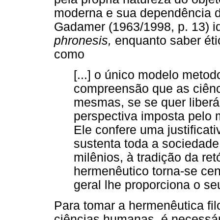
moderna e sua dependência 
Gadamer (1963/1998, p. 13) ide
phronesis,
enquanto saber étic
como
[...] o único modelo metod
compreensão que as ciên
mesmas, se se quer liberá-
perspectiva imposta pelo 
Ele confere uma justificati
sustenta toda a sociedade
milênios, à tradição da re
hermenêutico torna-se cen
geral lhe proporciona o se
Para tomar a hermenêutica fi
ciências humanas, é necessár