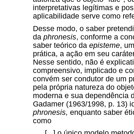
interpretativas legítimas e pos
aplicabilidade serve como re
Desse modo, o saber pretendi
da
phronesis
, conforme a conc
saber teórico da
episteme
, um
prática, a ação em seu caráte
Nesse sentido, não é explicat
compreensivo, implicado e co
convém ser condutor de um pr
pela própria natureza do objet
moderna e sua dependência 
Gadamer (1963/1998, p. 13) ide
phronesis,
enquanto saber étic
como
[...] o único modelo metod