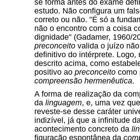
se forma antes do exame defin
estudo. Não configura um fals
correto ou não. "É só a funda
não o encontro com a coisa co
dignidade" (Gadamer, 1960/20
preconceito
valida o juízo nã
definitivo do intérprete. Logo
descrito acima, como estabel
positivo ao
preconceito
como p
compreensão hermenêutica
.
A forma de realização da co
da
linguagem
, e, uma vez qu
reveste-se desse caráter unive
indizível, já que a infinitude
acontecimento concreto da
li
figuração espontânea da
comp