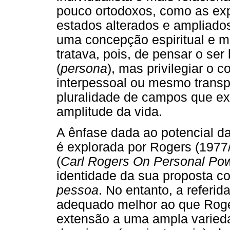
pouco ortodoxos, como as exp
estados alterados e ampliado
uma concepção espiritual e mí
tratava, pois, de pensar o se
(
persona
), mas privilegiar o
interpessoal ou mesmo transp
pluralidade de campos que ex
amplitude da vida.
A ênfase dada ao potencial d
é explorada por Rogers (197
(
Carl Rogers On Personal Po
identidade da sua proposta 
pessoa
. No entanto, a referi
adequado melhor ao que Rog
extensão a uma ampla varied