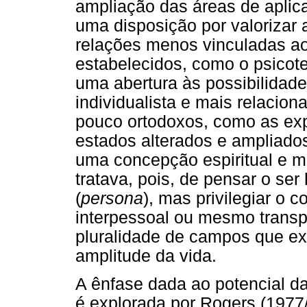
ampliação das áreas de aplic
uma disposição por valorizar
relações menos vinculadas ao
estabelecidos, como o psicote
uma abertura às possibilidade
individualista e mais relacion
pouco ortodoxos, como as exp
estados alterados e ampliado
uma concepção espiritual e mí
tratava, pois, de pensar o se
(
persona
), mas privilegiar o
interpessoal ou mesmo transp
pluralidade de campos que ex
amplitude da vida.
A ênfase dada ao potencial d
é explorada por Rogers (197