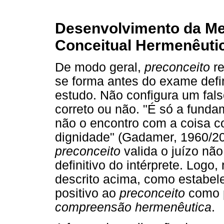
Desenvolvimento da Me
Conceitual Hermenêutic
De modo geral,
preconceito
re
se forma antes do exame defin
estudo. Não configura um fals
correto ou não. "É só a funda
não o encontro com a coisa co
dignidade" (Gadamer, 1960/20
preconceito
valida o juízo nã
definitivo do intérprete. Logo
descrito acima, como estabel
positivo ao
preconceito
como p
compreensão hermenêutica
.