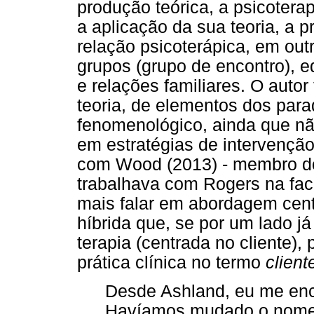
produção teórica, a psicotera
a aplicação da sua teoria, a p
relação psicoterápica, em out
grupos (grupo de encontro), e
e relações familiares. O auto
teoria, de elementos dos para
fenomenológico, ainda que n
em estratégias de intervençã
com Wood (2013) - membro 
trabalhava com Rogers na fac
mais falar em abordagem cen
híbrida que, se por um lado j
terapia (centrada no cliente), 
prática clínica no termo
client
Desde Ashland, eu me enc
Havíamos mudado o nom