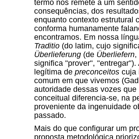
termo nos remete a um sentido
consequências, dos resultad
enquanto contexto estrutura
conforma humanamente falan
encontramos. Em nossa língu
Traditio
(do latim, cujo signifi
Überlieferung
(de
Überliefern
,
significa "prover", "entregar")
legítima de
preconceitos
cuja 
comum em que vivemos (Gadam
autoridade dessas vozes que
conceitual diferencia-se, na p
proveniente da ingenuidade ob
passado.
Mais do que configurar um pr
proposta metodológica prioriz