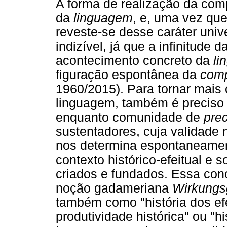
A forma de realização da co
da
linguagem
, e, uma vez qu
reveste-se desse caráter unive
indizível, já que a infinitude
acontecimento concreto da
li
figuração espontânea da
comp
1960/2015). Para tornar mais 
linguagem, também é preciso
enquanto comunidade de
pre
sustentadores, cuja validade
nos determina espontaneamen
contexto histórico-efeitual e
criados e fundados. Essa co
noção gadameriana
Wirkungs
também como "história dos efeit
produtividade histórica" ou "h