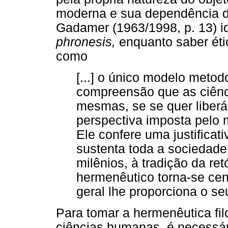
moderna e sua dependência 
Gadamer (1963/1998, p. 13) ide
phronesis,
enquanto saber étic
como
[...] o único modelo metod
compreensão que as ciên
mesmas, se se quer liberá-
perspectiva imposta pelo 
Ele confere uma justificati
sustenta toda a sociedade
milênios, à tradição da re
hermenêutico torna-se cen
geral lhe proporciona o se
Para tomar a hermenêutica fi
ciências humanas, é necessár