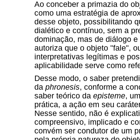
Ao conceber a primazia do ob
como uma estratégia de aprox
desse objeto, possibilitando
dialético e contínuo, sem a p
dominação, mas de diálogo e t
autoriza que o objeto "fale", 
interpretativas legítimas e pos
aplicabilidade serve como re
Desse modo, o saber pretendi
da
phronesis
, conforme a conc
saber teórico da
episteme
, um
prática, a ação em seu caráte
Nesse sentido, não é explicat
compreensivo, implicado e co
convém ser condutor de um pr
pela própria natureza do objet