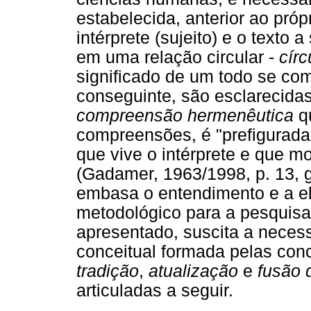
estabelecida, anterior ao próp
intérprete (sujeito) e o texto a
em uma relação circular -
cír
significado de um todo se com
conseguinte, são esclarecidas
compreensão hermenêutica
qu
compreensões, é "prefigurad
que vive o intérprete e que m
(Gadamer, 1963/1998, p. 13, 
embasa o entendimento e a e
metodológico para a pesquisa
apresentado, suscita a neces
conceitual formada pelas co
tradição
,
atualização
e
fusão 
articuladas a seguir.