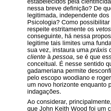
estabelecidos pela cientificid
nessa breve definição? De 
legitimada, independente dos
Psicologia? Como possibilita
respeite estritamente os
vetos
conseguinte, há nessa propos
legitime tais limites uma fun
sua vez, instaura uma
práxis
d
cliente
à
pessoa
, se é que es
conceitual. É nesse sentido q
gadameriana permite desconfi
pelo escopo woodiano e roger
um novo horizonte enquanto po
indagações.
Ao considerar, principalmente
que John Keith Wood foi um c