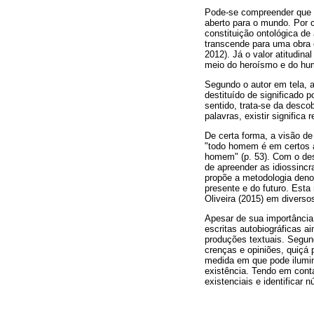
Pode-se compreender que a
aberto para o mundo. Por c
constituição ontológica d
transcende para uma obra 
2012). Já o valor atitudin
meio do heroísmo e do hum
Segundo o autor em tela, a
destituído de significado p
sentido, trata-se da desco
palavras, existir significa
De certa forma, a visão 
"todo homem é em certos 
homem" (p. 53). Com o desd
de apreender as idiossincr
propõe a metodologia denom
presente e do futuro. Esta
Oliveira (2015) em diverso
Apesar de sua importância
escritas autobiográficas a
produções textuais. Segun
crenças e opiniões, quiçá 
medida em que pode ilumina
existência. Tendo em cont
existenciais e identificar 