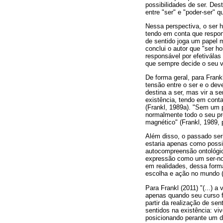
possibilidades de ser. Des
entre "ser" e "poder-ser" 
Nessa perspectiva, o ser h
tendo em conta que respon
de sentido joga um papel mu
conclui o autor que "ser h
responsável por efetiválas
que sempre decide o seu vi
De forma geral, para Fran
tensão entre o ser e o dev
destina a ser, mas vir a se
existência, tendo em conta
(Frankl, 1989a). "Sem um 
normalmente todo o seu pre
magnético" (Frankl, 1989, 
Além disso, o passado seri
estaria apenas como possib
autocompreensão ontológica
expressão como um ser-nom
em realidades, dessa form
escolha e ação no mundo (
Para Frankl (2011) "(...) a
apenas quando seu curso fo
partir da realização de sent
sentidos na existência: vi
posicionando perante um des