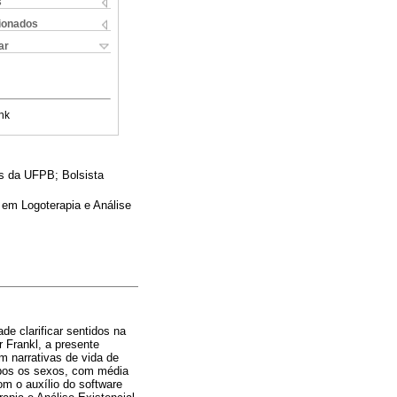
s
cionados
ar
nk
s da UFPB; Bolsista
 em Logoterapia e Análise
ade clarificar sentidos na
r Frankl, a presente
em narrativas de vida de
ambos os sexos, com média
om o auxílio do software