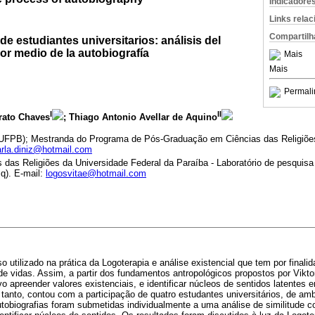
Indicadore
Links rela
Compartilh
de estudiantes universitarios: análisis del
por medio de la autobiografía
Mais
Mais
Permali
I
II
rato Chaves
; Thiago Antonio Avellar de Aquino
UFPB); Mestranda do Programa de Pós-Graduação em Ciências das Religiõe
rla.diniz@hotmail.com
 das Religiões da Universidade Federal da Paraíba - Laboratório de pesquisa
q). E-mail:
logosvitae@hotmail.com
o utilizado na prática da Logoterapia e análise existencial que tem por finalid
 de vidas. Assim, a partir dos fundamentos antropológicos propostos por Vikto
o apreender valores existenciais, e identificar núcleos de sentidos latentes 
a tanto, contou com a participação de quatro estudantes universitários, de 
tobiografias foram submetidas individualmente a uma análise de similitude c