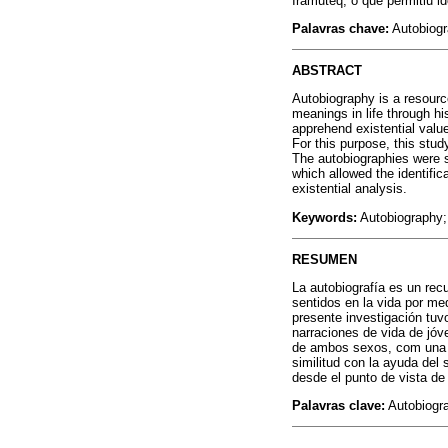
Iramuteq, o que permitiu id
Palavras chave:
Autobiogra
ABSTRACT
Autobiography is a resource
meanings in life through hi
apprehend existential values
For this purpose, this stud
The autobiographies were s
which allowed the identific
existential analysis.
Keywords:
Autobiography;
RESUMEN
La autobiografía es un recur
sentidos en la vida por med
presente investigación tuvo
narraciones de vida de jóve
de ambos sexos, com una m
similitud con la ayuda del 
desde el punto de vista de 
Palavras clave:
Autobiogra