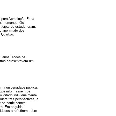
 para Apreciação Ética
res humanos. Os
ticipar do estudo foram:
r o anonimato dos
 Quartzo.
3 anos. Todos os
outros apresentavam um
uma universidade pública,
do que informassem os
olicitado individualmente
dera três perspectivas: a
 os participantes
nte. Em seguida
idados a refletirem sobre