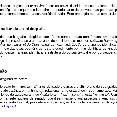
alizadas originalmente no
Word
para
windows,
dividido em duas colunas: Na c
ronológicos, enquanto o lado direito o participante descreveu suas posturas,
os acontecimentos da sua história de vida. Esta produção textual constituiu 
nálise da autobiografia
das autobiografias dirigidas, que são os corpus, foram transferidos, em sua í
uida procedeu-se a uma análise de similitude por meio do software
Iramute
lles de Textes et de Questionnaires
(Ratinaud, 2009). Esta análise identifica
meio das suas ocorrências. Este procedimento permitiu identificar as vincul
ndo, desta maneira, identificar a estrutura do corpus textual e por consequên
2).
ssão
obiografia de Ágata
do sexo feminino, tem 24 anos de idade e cursava o último ano de sua gradua
dade católica e mantinha um relacionamento estável com seu namorado. Foi
 longo da autobiografia de
Ágata
foram: "não", "sentir", "estar" e "muito". Co
contrar sete núcleos de sentido, que dizem respeito aos aspectos vivenciais, 
miliares, estado atual, passado e autopercepção. Os núcleos e suas ramifica
 na
Figura 1
.