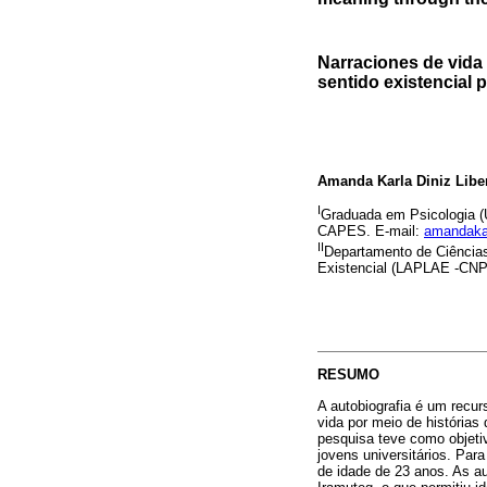
Narraciones de vida 
sentido existencial 
Amanda Karla Diniz Libe
I
Graduada em Psicologia (
CAPES. E-mail:
amandaka
II
Departamento de Ciências
Existencial (LAPLAE -CNP
RESUMO
A autobiografia é um recurs
vida por meio de histórias
pesquisa teve como objetiv
jovens universitários. Par
de idade de 23 anos. As au