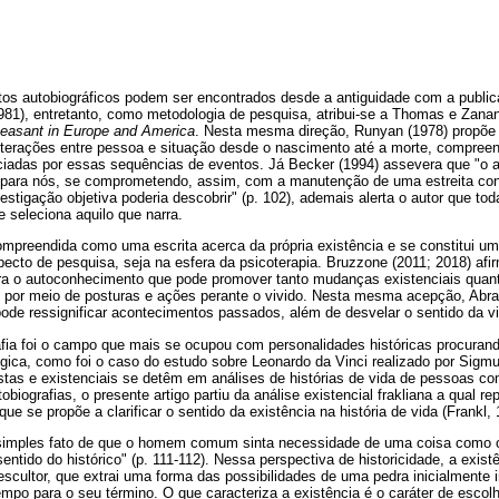
latos autobiográficos podem ser encontrados desde a antiguidade com a publi
981), entretanto, como metodologia de pesquisa, atribui-se a Thomas e Zana
easant in Europe and America
. Nesta mesma direção, Runyan (1978) propõe 
terações entre pessoa e situação desde o nascimento até a morte, compree
ciadas por essas sequências de eventos. Já Becker (1994) assevera que "o au
a para nós, se comprometendo, assim, com a manutenção de uma estreita cone
estigação objetiva poderia descobrir" (p. 102), ademais alerta o autor que tod
e seleciona aquilo que narra.
ompreendida como uma escrita acerca da própria existência e se constitui um 
pecto de pesquisa, seja na esfera da psicoterapia. Bruzzone (2011; 2018) afir
ra o autoconhecimento que pode promover tanto mudanças existenciais quanto 
por meio de posturas e ações perante o vivido. Nesta mesma acepção, Abra
 pode ressignificar acontecimentos passados, além de desvelar o sentido da vi
afia foi o campo que mais se ocupou com personalidades históricas procura
ógica, como foi o caso do estudo sobre Leonardo da Vinci realizado por Sigm
stas e existenciais se detêm em análises de histórias de vida de pessoas c
biografias, o presente artigo partiu da análise existencial frakliana a qual r
ue se propõe a clarificar o sentido da existência na história de vida (Frankl, 
 o simples fato de que o homem comum sinta necessidade de uma coisa como o
sentido do histórico" (p. 111-112). Nessa perspectiva de historicidade, a exi
scultor, que extrai uma forma das possibilidades de uma pedra inicialmente
po para o seu término. O que caracteriza a existência é o caráter de escolh