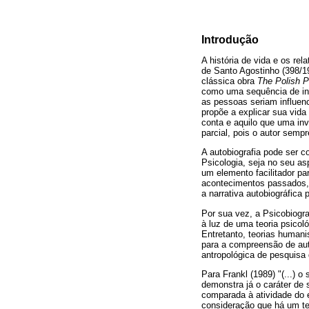
Introdução
A história de vida e os re
de Santo Agostinho (398/1
clássica obra
The Polish P
como uma sequência de in
as pessoas seriam influen
propõe a explicar sua vid
conta e aquilo que uma inv
parcial, pois o autor sempr
A autobiografia pode ser c
Psicologia, seja no seu as
um elemento facilitador pa
acontecimentos passados, 
a narrativa autobiográfica
Por sua vez, a Psicobiogr
à luz de uma teoria psicol
Entretanto, teorias humani
para a compreensão de auto
antropológica de pesquisa q
Para Frankl (1989) "(...)
demonstra já o caráter de 
comparada à atividade do e
consideração que há um tem