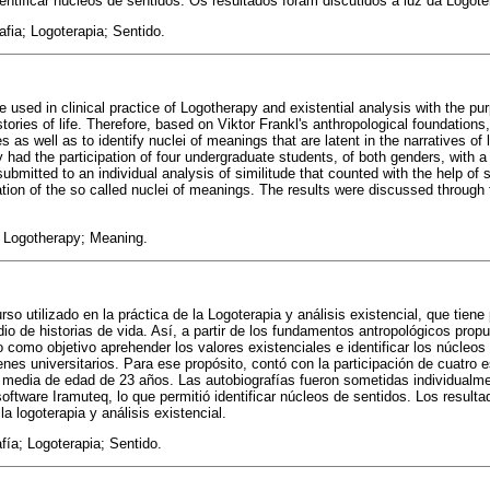
entificar núcleos de sentidos. Os resultados foram discutidos à luz da Logote
fia; Logoterapia; Sentido.
 used in clinical practice of Logotherapy and existential analysis with the pur
stories of life. Therefore, based on Viktor Frankl's anthropological foundations
 as well as to identify nuclei of meanings that are latent in the narratives of l
y had the participation of four undergraduate students, of both genders, with 
ubmitted to an individual analysis of similitude that counted with the help of
ation of the so called nuclei of meanings. The results were discussed through 
 Logotherapy; Meaning.
so utilizado en la práctica de la Logoterapia y análisis existencial, que tiene p
io de historias de vida. Así, a partir de los fundamentos antropológicos propu
 como objetivo aprehender los valores existenciales e identificar los núcleos
nes universitarios. Para ese propósito, contó con la participación de cuatro e
edia de edad de 23 años. Las autobiografías fueron sometidas individualmen
software Iramuteq, lo que permitió identificar núcleos de sentidos. Los result
la logoterapia y análisis existencial.
fía; Logoterapia; Sentido.