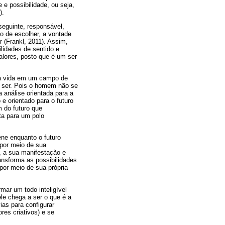
 e possibilidade, ou seja,
).
seguinte, responsável,
o de escolher, a vontade
r (Frankl, 2011). Assim,
ilidades de sentido e
alores, posto que é um ser
da vida em um campo de
ia ser. Pois o homem não se
a análise orientada para a
e orientado para o futuro
 do futuro que
ta para um polo
ene enquanto o futuro
 por meio de sua
, a sua manifestação e
nsforma as possibilidades
por meio de sua própria
mar um todo inteligível
le chega a ser o que é a
vias para configurar
res criativos) e se