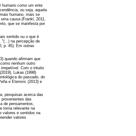
ser humano como um ente
scendência, ou seja, aquela
o mais humano, mais se
 uma causa (Frankl, 2011,
ento, que se manifesta por
ais sentido ou o que é
 "(...) na percepção de
0, p. 45). Em outras
53) quando afirmam que
) como nenhum outro
rrepetível. Com o intuito
 (2019), Lukas (1998)
ontológica do passado, do
Peña e Eterovic (2013) e
ia, pesquisas acerca das
s provenientes das
rca de pensamentos,
e torna relevante na
e valores e sentidos na
reender valores