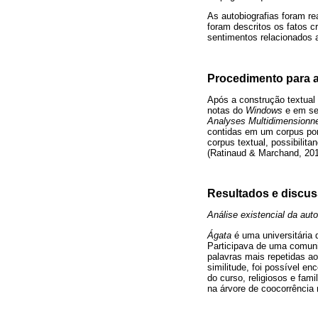
As autobiografias foram re
foram descritos os fatos c
sentimentos relacionados a
Procedimento para a
Após a construção textual 
notas do
Windows
e em seg
Analyses Multidimensionne
contidas em um corpus por 
corpus textual, possibilita
(Ratinaud & Marchand, 201
Resultados e discu
Análise existencial da aut
Ágata
é uma universitária 
Participava de uma comuni
palavras mais repetidas ao
similitude, foi possível en
do curso, religiosos e fa
na árvore de coocorrência