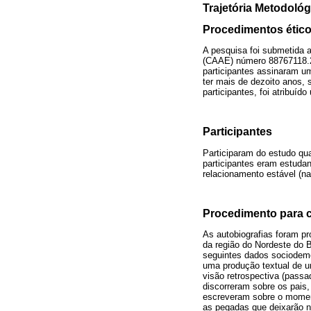
Trajetória Metodológ
Procedimentos étic
A pesquisa foi submetida 
(CAAE) número 88767118.2
participantes assinaram u
ter mais de dezoito anos, 
participantes, foi atribu
Participantes
Participaram do estudo qu
participantes eram estudan
relacionamento estável (n
Procedimento para c
As autobiografias foram pr
da região do Nordeste do Br
seguintes dados sociodemog
uma produção textual de u
visão retrospectiva (passa
discorreram sobre os pais,
escreveram sobre o momento
as pegadas que deixarão 