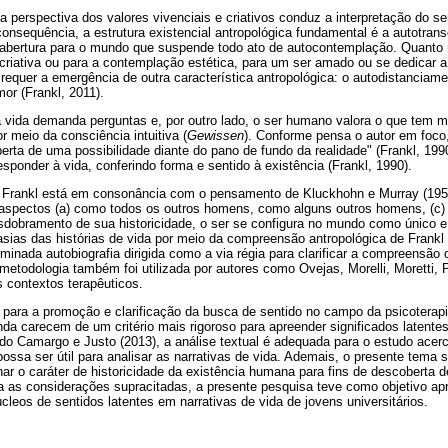
 perspectiva dos valores vivenciais e criativos conduz a interpretação do 
onsequência, a estrutura existencial antropológica fundamental é a autotran
e abertura para o mundo que suspende todo ato de autocontemplação. Quant
criativa ou para a contemplação estética, para um ser amado ou se dedicar a
al requer a emergência de outra característica antropológica: o autodistanciam
or (Frankl, 2011).
 vida demanda perguntas e, por outro lado, o ser humano valora o que tem m
or meio da consciência intuitiva (
Gewissen
). Conforme pensa o autor em foco,
berta de uma possibilidade diante do pano de fundo da realidade" (Frankl, 199
 responder à vida, conferindo forma e sentido à existência (Frankl, 1990).
de Frankl está em consonância com o pensamento de Kluckhohn e Murray (19
aspectos (a) como todos os outros homens, como alguns outros homens, (c
obramento de sua historicidade, o ser se configura no mundo como único e i
asias das histórias de vida por meio da compreensão antropológica de Frankl
inada autobiografia dirigida como a via régia para clarificar a compreensão 
 metodologia também foi utilizada por autores como Ovejas, Morelli, Moretti, 
s contextos terapêuticos.
 para a promoção e clarificação da busca de sentido no campo da psicoterap
inda carecem de um critério mais rigoroso para apreender significados latente
do Camargo e Justo (2013), a análise textual é adequada para o estudo ace
possa ser útil para analisar as narrativas de vida. Ademais, o presente tema s
r o caráter de historicidade da existência humana para fins de descoberta d
a as considerações supracitadas, a presente pesquisa teve como objetivo ap
núcleos de sentidos latentes em narrativas de vida de jovens universitários.