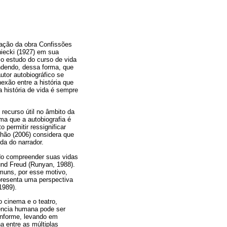
cação da obra Confissões
niecki (1927) em sua
o estudo do curso de vida
ndendo, dessa forma, que
tor autobiográfico se
xão entre a história que
a história de vida é sempre
recurso útil no âmbito da
ma que a autobiografia é
permitir ressignificar
hão (2006) considera que
da do narrador.
ndo compreender suas vidas
und Freud (Runyan, 1988).
omuns, por esse motivo,
epresenta uma perspectiva
1989).
 cinema e o teatro,
stência humana pode ser
 informe, levando em
a entre as múltiplas