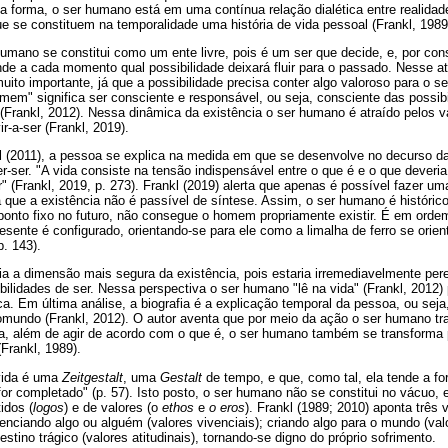
ta forma, o ser humano está em uma contínua relação dialética entre realidade
que se constituem na temporalidade uma história de vida pessoal (Frankl, 1989
umano se constitui como um ente livre, pois é um ser que decide, e, por con
de a cada momento qual possibilidade deixará fluir para o passado. Nesse at
ito importante, já que a possibilidade precisa conter algo valoroso para o se
omem" significa ser consciente e responsável, ou seja, consciente das possib
 (Frankl, 2012). Nessa dinâmica da existência o ser humano é atraído pelos v
r-a-ser (Frankl, 2019).
kl (2011), a pessoa se explica na medida em que se desenvolve no decurso 
er-ser. "A vida consiste na tensão indispensável entre o que é e o que dever
r" (Frankl, 2019, p. 273). Frankl (2019) alerta que apenas é possível fazer um
 que a existência não é passível de síntese. Assim, o ser humano é histórico 
ponto fixo no futuro, não consegue o homem propriamente existir. É em ordem
sente é configurado, orientando-se para ele como a limalha de ferro se orien
p. 143).
a a dimensão mais segura da existência, pois estaria irremediavelmente per
ilidades de ser. Nessa perspectiva o ser humano "lê na vida" (Frankl, 2012)
. Em última análise, a biografia é a explicação temporal da pessoa, ou seja
undo (Frankl, 2012). O autor aventa que por meio da ação o ser humano tra
a, além de agir de acordo com o que é, o ser humano também se transforma 
Frankl, 1989).
 vida é uma
Zeitgestalt
, uma
Gestalt
de tempo, e que, como tal, ela tende a for
r completado" (p. 57). Isto posto, o ser humano não se constitui no vácuo, e
idos (
logos
) e de valores (o
ethos
e
o eros
). Frankl (1989; 2010) aponta três 
venciando algo ou alguém (valores vivenciais); criando algo para o mundo (valo
tino trágico (valores atitudinais), tornando-se digno do próprio sofrimento.