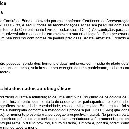
ica
os
ao Comitê de Ética e aprovada por este conforme Certificado de Apresentação
.0000.5188, e seguiu todas as recomendações éticas em pesquisa com se
m Termo de Consentimento Livre e Esclarecido (TCLE). As condições para par
ser universitário e concordar em escrever a sua autobiografia. Para preserva
ído um pseudônimo com nomes de pedras preciosas: Ágata, Ametista, Topázio e
atro pessoas, sendo dois homens e duas mulheres, com média de idade de 2
tes universitários, solteiros e, com exceção de uma participante, todos os 
amoro).
oleta dos dados autobiográficos
oduzidas durante a ministração de uma disciplina, no curso de psicologia de 
asil. Inicialmente, com o intuito de descrever os participantes, foi solicita
ráficos: sexo, idade, escolaridade, estado civil e religião. Em seguida, foi s
ma autobiografia conforme a metodologia proposta por Lukas (1998) que consi
do), o momento presente e a percepção prospectiva (futuro). Na primeira parte
 o período pré-escolar, o período escolar, a maturidade até o momento prese
 presente, o futuro próximo, futuro distante, a morte e, por fim, foram conv
no mundo após a morte.