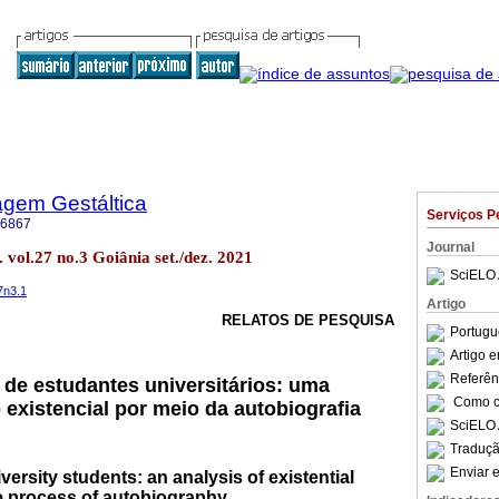
agem Gestáltica
Serviços P
-6867
Journal
 vol.27 no.3 Goiânia set./dez. 2021
SciELO 
7n3.1
Artigo
RELATOS DE PESQUISA
Portugu
Artigo 
Referên
a de estudantes universitários: uma
Como ci
 existencial por meio da autobiografia
SciELO 
Traduçã
Enviar e
iversity students: an analysis of existential
 process of autobiography