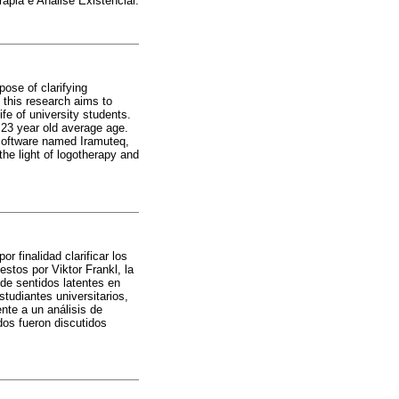
rapia e Análise Existencial.
pose of clarifying
, this research aims to
ife of university students.
a 23 year old average age.
 software named Iramuteq,
the light of logotherapy and
or finalidad clarificar los
estos por Viktor Frankl, la
 de sentidos latentes en
studiantes universitarios,
te a un análisis de
ados fueron discutidos