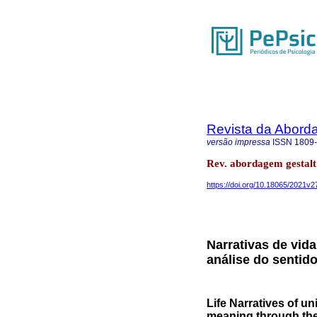
Revista da Abord
versão impressa
ISSN
1809
Rev. abordagem gestalt.
https://doi.org/10.18065/2021v2
Narrativas de vid
análise do sentido
Life Narratives of un
meaning through the