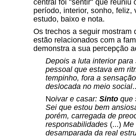
central foi "sentir" que reuniu
período, interior, sonho, feliz, 
estudo, baixo e nota.
Os trechos a seguir mostram 
estão relacionados com a fam
demonstra a sua percepção ac
Depois a luta interior par
pessoal que estava em ri
tempinho, fora a sensaçã
deslocada no meio social
.
N
oivar e casar:
Sinto
que 
Sei que estou bem ansiosa
porém, carregada de preo
responsabilidades
(...)
Me
desamparada da real estru