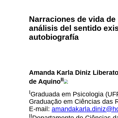
Narraciones de vida de 
análisis del sentido exi
autobiografía
Amanda Karla Diniz Liberat
II
de Aquino
I
Graduada em Psicologia (UF
Graduação em Ciências das R
E-mail:
amandakarla.diniz@h
II
Departamento de Ciências da