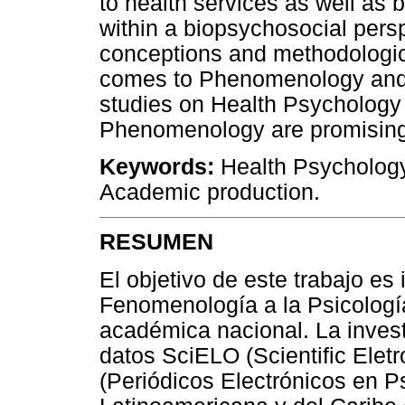
to health services as well as 
within a biopsychosocial perspe
conceptions and methodologic
comes to Phenomenology and H
studies on Health Psychology 
Phenomenology are promising
Keywords:
Health Psychology
Academic production.
RESUMEN
El objetivo de este trabajo es 
Fenomenología a la Psicología
académica nacional. La invest
datos SciELO (Scientific Elet
(Periódicos Electrónicos en Ps