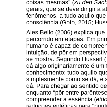
coisas mesmas" (
zu den Sach
gerais, que se deve dirigir a
fenômenos, a tudo aquilo que
consciência (Goto, 2015; Huss
Ales Bello (2006) explica qu
percorrido em etapas. Em prim
humano é capaz de compreende
intuição, de pôr em perspecti
se mostra. Segundo Husserl (
dá algo originariamente é um 
conhecimento; tudo aquilo qu
simplesmente como se dá, e s
dá. Para chegar ao sentido de
enquanto "pôr entre parêntese
compreender a essência (
eid
reduções eidéticas para "puri