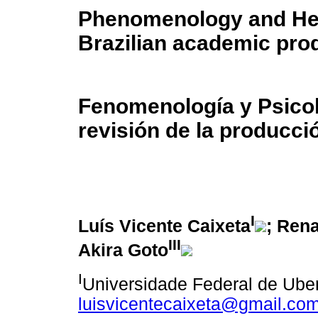
Phenomenology and Hea
Brazilian academic pro
Fenomenología y Psicol
revisión de la producci
I
Luís Vicente Caixeta
; Ren
III
Akira Goto
I
Universidade Federal de Uber
luisvicentecaixeta@gmail.co