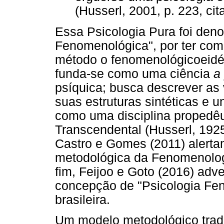
(Husserl, 2001, p. 223, cit
Essa Psicologia Pura foi den
Fenomenológica", por ter com
método o fenomenológicoeidét
funda-se como uma ciência
a 
psíquica; busca descrever as 
suas estruturas sintéticas e un
como uma disciplina propedê
Transcendental (Husserl, 192
Castro e Gomes (2011) alerta
metodológica da Fenomenologi
fim, Feijoo e Goto (2016) ad
concepção de "Psicologia Fe
brasileira.
Um modelo metodológico tradi