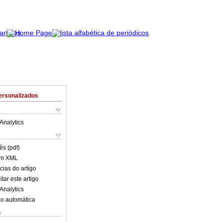
ersonalizados
Analytics
ês (pdf)
em XML
cias do artigo
tar este artigo
Analytics
o automática
s