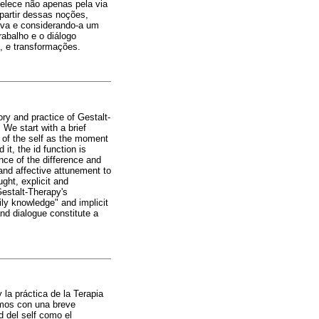
belece não apenas pela via
 partir dessas noções,
xiva e considerando-a um
rabalho e o diálogo
, e transformações.
ry and practice of Gestalt-
 We start with a brief
n of the self as the moment
t, the id function is
nce of the difference and
 and affective attunement to
ght, explicit and
Gestalt-Therapy's
ily knowledge" and implicit
nd dialogue constitute a
 la práctica de la Terapia
amos con una breve
d del self como el