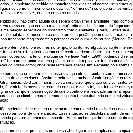
adas, o ambiente percebido de maneira vaga e os sentimentos incipientes 
onfigurando como um momento no qual "eu" e "mundo" nos encontramos emba
é-reflexiva e sensível, que é o corpo no mundo.
endido aqui não como aquele que separa organismo e ambiente, mas como a
esmo tempo
em que contata o ambiente", não sendo "tão parte do 'organism
 uma relação específica do organismo com o ambiente" (Perls, Hefferline e 
ue não habitamos nosso corpo como em uma prisão que nos isola, mas estam
os transporta magicamente a perspectiva do outro e do mundo (Merleau-Pon
s é o dentro e o fora ao mesmo tempo, o ponto nevrálgico, ponto de interse
ce tanto ao sujeito quanto ao mundo é ponto de dobra dentro-fora. É como c
ssas noções com a fenomenologia de Merleau-Ponty (1999), podemos dizer a
rior" formam um único sistema prático, onde só é possível termos consciênc
avés do nosso corpo; onde representamos apenas um elemento no sistema c
" só tem noção de si, em última instância, quando em contato com o mundo/ou
rocesso de diferenciação. Assim, é pela nossa mais profunda ligação e enra
utra maneira de dizer a mesma coisa seria dizer que o que eu vivo, sinto, exp
o, é produto do nosso encontro, do campo, e como tal, fala tanto de mim qua
igma de campo e nossa noção de que o contato é a realidade primeira, apon
os o nosso cliente e nós mesmos enquanto terapeutas, não como indivídu
iação.
ão, podemos dizer que em um primeiro momento não há indivíduos dados a p
cesso temporal de diferenciação. Essa situação se desdobra a partir de um 
ntido para um determinado encontro. Esse sentido que brota é um nó de sign
situação.
partimos dessas premissas em nossa abordagem, isso implica que, enquanto