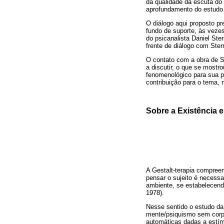
da qualidade da escuta do
aprofundamento do estudo d
O diálogo aqui proposto p
fundo de suporte, às vezes
do psicanalista Daniel Ste
frente de diálogo com Ste
O contato com a obra de 
a discutir, o que se most
fenomenológico para sua p
contribuição para o tema, n
Sobre a Existência e
A Gestalt-terapia compree
pensar o sujeito é necess
ambiente, se estabelecend
1978).
Nesse sentido o estudo da
mente/psiquismo sem corp
automáticas dadas a estímu