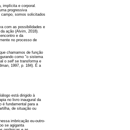
implícita e corporal.
 uma progressiva
o campo, somos solicitados
va com as possibilidades e
 da ação (Alvim, 2018).
 encontro e da
tamente no processo de
 o que chamamos de função
figurando como "o sistema
ual o
self
se transforma e
dman, 1997, p. 184). É a
álogo está dirigido à
pia no livro inaugural da
o é fundamental para a
tilha, de situação ou
nessa imbricação eu-outro-
po se agiganta
es orgânicas e as