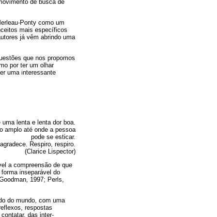
 movimento de busca de
e Merleau-Ponty como um
nceitos mais específicos
 autores já vêm abrindo uma
questões que nos propomos
mo por ter um olhar
zer uma interessante
é uma lenta e lenta dor boa.
o amplo até onde a pessoa
pode se esticar.
agradece. Respiro, respiro.
(Clarice Lispector)
ível a compreensão de que
 forma inseparável do
 Goodman, 1997; Perls,
lado do mundo, com uma
eflexos, respostas
ontatar, das inter-