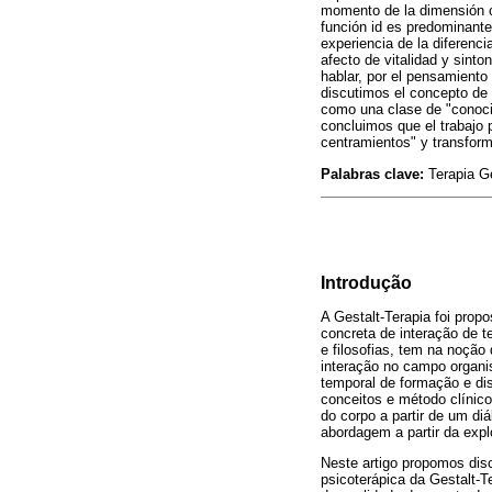
momento de la dimensión c
función id es predominante
experiencia de la diferenc
afecto de vitalidad y sint
hablar, por el pensamiento 
discutimos el concepto de 
como una clase de "conocim
concluimos que el trabajo 
centramientos" y transfor
Palabras clave:
Terapia Ge
Introdução
A Gestalt-Terapia foi prop
concreta de interação de t
e filosofias, tem na noção
interação no campo organi
temporal de formação e di
conceitos e método clínico
do corpo a partir de um di
abordagem a partir da exp
Neste artigo propomos discu
psicoterápica da Gestalt-T