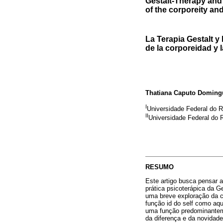
Gestalt-Therapy and 
of the corporeity an
La Terapia Gestalt y
de la corporeidad y 
Thatiana Caputo Domingu
I
Universidade Federal do R
II
Universidade Federal do R
RESUMO
Este artigo busca pensar a 
prática psicoterápica da G
uma breve exploração da 
função id do self como a
uma função predominanteme
da diferença e da novidade