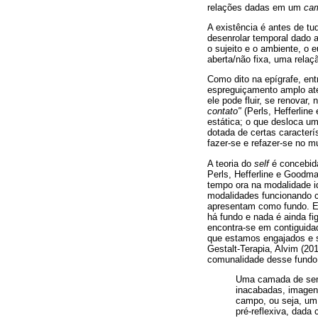
relações dadas em um
ca
A existência é antes de tu
desenrolar temporal dado a
o sujeito e o ambiente, o e
aberta/não fixa, uma relaç
Como dito na epígrafe, ent
espreguiçamento amplo até 
ele pode fluir, se renovar
contato"
(Perls, Hefferlin
estática; o que desloca um
dotada de certas caracter
fazer-se e refazer-se no m
A teoria do
self
é concebida
Perls, Hefferline e Goodma
tempo ora na modalidade i
modalidades funcionando 
apresentam como fundo. E
há fundo e nada é ainda f
encontra-se em contiguid
que estamos engajados e si
Gestalt-Terapia, Alvim (2
comunalidade desse fundo d
Uma camada de sent
inacabadas, imagens
campo, ou seja, um 
pré-reflexiva, dada