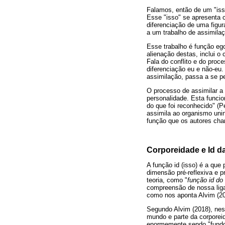
Falamos, então de um "iss
Esse "isso" se apresenta 
diferenciação de uma figu
a um trabalho de assimila
Esse trabalho é função e
alienação destas, inclui o
Fala do conflito e do proc
diferenciação eu e não-eu
assimilação, passa a se p
O processo de assimilar a
personalidade. Esta funci
do que foi reconhecido" (P
assimila ao organismo unin
função que os autores cha
Corporeidade e Id 
A função id (isso) é a que
dimensão pré-reflexiva e pr
teoria, como "
função id do 
compreensão de nossa liga
como nos aponta Alvim (2
Segundo Alvim (2018), nes
mundo e parte da corporei
enormemente sendo "fundo 