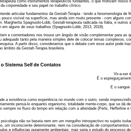
 terapeuta como instrumentos terapêuticos fundantes, o que motivam nosso
a corporeidade e seu papel no trabalho clínico.
retende articular fundamentos da Gestalt-Terapia - tendo a fenomenologia d
 pouco visível na superfície, mas ainda sim muito presente - com alguns co
rn. Margherita Spagnuolo-Lobb, Gestalt-terapeuta radicada na Itália, e outros
rn em alguns de seus trabalhos (Spagnuolo-Lobb, 2013, 2018).
Stern e comentadores nos trouxe um ângulo de visão complementar para as 
rou adequado tanto pela maneira simples dele de colocar temas complexos, co
esquisa. A partir disso, consideramos que o debate com esse autor pode tra
o âmbito da Gestalt-Terapia brasileira.
 o Sistema Self de Contatos
Vir-a-ser 
É o espreguiçament
E o sangue 
nde a existência como experiência no mundo com o outro, sendo imprescind
ariamente pensá-lo enquanto organismo, totalidade mente-corpo, que se dá de
o sempre no fluxo do tempo em relação com a alteridade (Perls, Hefferline e
 psicologia não se baseia nem em um mergulho introspectivo no sujeito iso
o, um inconsciente determinante, nem na consideração de comportamentos r
los e influências puramente ambientais; mas seria o estudo do processo de c