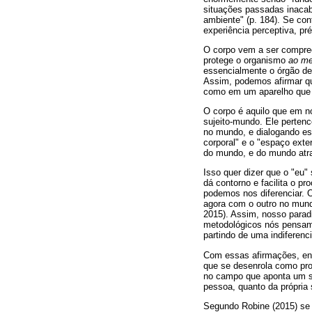
situações passadas inacab
ambiente" (p. 184). Se c
experiência perceptiva, pr
O corpo vem a ser compre
protege o organismo
ao m
essencialmente o órgão de
Assim, podemos afirmar q
como em um aparelho que n
O corpo é aquilo que em nó
sujeito-mundo. Ele perten
no mundo, e dialogando e
corporal" e o "espaço exte
do mundo, e do mundo atr
Isso quer dizer que o "eu
dá contorno e facilita o p
podemos nos diferenciar. O
agora com o outro no mund
2015). Assim, nosso parad
metodológicos nós pensam
partindo de uma indiferenc
Com essas afirmações, ent
que se desenrola como pro
no campo que aponta um se
pessoa, quanto da própria 
Segundo Robine (2015) se 