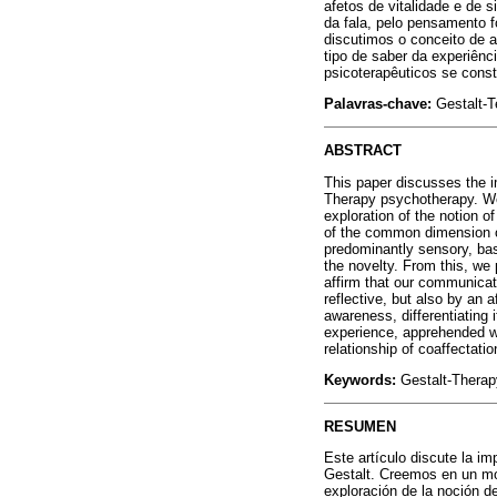
afetos de vitalidade e de 
da fala, pelo pensamento f
discutimos o conceito de a
tipo de saber da experiênc
psicoterapêuticos se cons
Palavras-chave:
Gestalt-T
ABSTRACT
This paper discusses the im
Therapy psychotherapy. We b
exploration of the notion o
of the common dimension of
predominantly sensory, bas
the novelty. From this, we 
affirm that our communicati
reflective, but also by an 
awareness, differentiating 
experience, apprehended wh
relationship of coaffectati
Keywords:
Gestalt-Therapy
RESUMEN
Este artículo discute la im
Gestalt. Creemos en un mo
exploración de la noción d