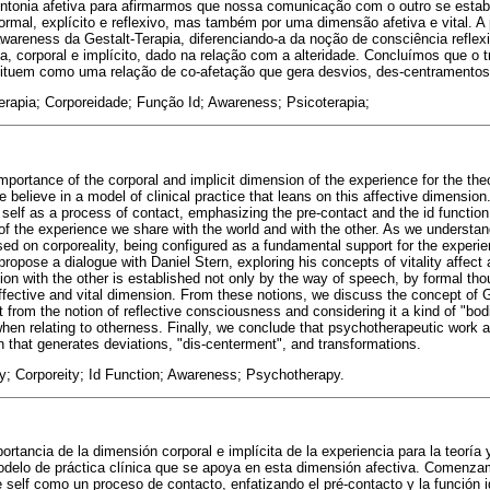
sintonia afetiva para afirmarmos que nossa comunicação com o outro se esta
ormal, explícito e reflexivo, mas também por uma dimensão afetiva e vital. A
wareness da Gestalt-Terapia, diferenciando-a da noção de consciência refle
ia, corporal e implícito, dado na relação com a alteridade. Concluímos que o t
tituem como uma relação de co-afetação que gera desvios, des-centramentos
erapia; Corporeidade; Função Id; Awareness; Psicoterapia;
portance of the corporal and implicit dimension of the experience for the theo
elieve in a model of clinical practice that leans on this affective dimension.
f self as a process of contact, emphasizing the pre-contact and the id functio
 the experience we share with the world and with the other. As we understand i
ed on corporeality, being configured as a fundamental support for the experie
propose a dialogue with Daniel Stern, exploring his concepts of vitality affect
on with the other is established not only by the way of speech, by formal thou
affective and vital dimension. From these notions, we discuss the concept of 
it from the notion of reflective consciousness and considering it a kind of "bod
en relating to otherness. Finally, we conclude that psychotherapeutic work a
on that generates deviations, "dis-centerment", and transformations.
; Corporeity; Id Function; Awareness; Psychotherapy.
portancia de la dimensión corporal e implícita de la experiencia para la teoría y
delo de práctica clínica que se apoya en esta dimensión afectiva. Comenz
e self como un proceso de contacto, enfatizando el pré-contacto y la función i