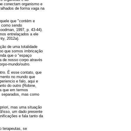
que conectam organismo e
ralhados de forma vaga na
quele que "contém e
o' como sendo
Goodman, 1997, p. 43-44).
os entrelaçados a ele
ty, 2012a).
cção de uma totalidade
orpo que somos imbricação
inda que o "espaço
ia de nosso corpo através
orpo-mundo/outro.
tro. É esse contato, que
izamento no mundo que
eriencio e falo, aqui e
nto do outro (Robine,
ta que em termos
os separados, mas como
riori, mas uma situação
id/isso, um dado presente
ificações e fala tanto da
 terapeutas, se