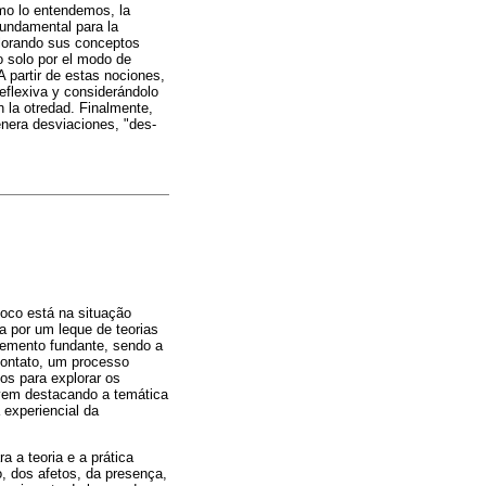
mo lo entendemos, la
fundamental para la
plorando sus conceptos
o solo por el modo de
A partir de estas nociones,
eflexiva y considerándolo
 la otredad. Finalmente,
enera desviaciones, "des-
foco está na situação
da por um leque de teorias
elemento fundante, sendo a
contato, um processo
os para explorar os
) vem destacando a temática
 experiencial da
a a teoria e a prática
o, dos afetos, da presença,