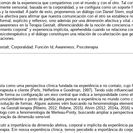
omún de la experiencia que compartimos con el mundo y con el otro. Tal co
mente sensorial, basada en la corporalidad, y se configura como un soporte 
ia y la novedad. A partir de esto, proponemos un diálogo con Daniel Stern, ex
onía afectiva para afirmar que nuestra comunicación con el otro se establece n
formal, explícito y reflexivo, sino además por una dimensión afectiva y vital. 
awareness en la Terapia Gestalt, diferenciándolo de la noción de conciencia r
iento corporal" y experiencia implícita, aprehendida cuando se relaciona con
psicoterapéutico y el diálogo constituyen una relación de co-afectación que g
maciones.
stalt; Corporalidad; Función Id; Awareness; Psicoterapia
osta como uma perspectiva clínica fundada na experiência e no contato, cujo 
erapeuta e cliente (Perls, Hefferline e Goodman, 1997). Tendo sido influencia
 de forma ou configuração um eixo central que indica a temporalidade como 
smo/ambiente o ponto de partida para pensar a experiência no mundo como 
ssolução de formas. Alguns autores vêm buscando na fenomenologia element
 na Gestalt-terapia (Ribeiro, 2012; Robine, 2015). Alvim (2012, 2014a, 2016
álogo com a fenomenologia de Merleau-Ponty, buscando ampliar a perspectiva
loração da dimensão sensível.
tir a importância da dimensão afetiva, corporal e implícita da experiência par
erapia. Em nossa experiência clínica, temos percebido a importância do corp