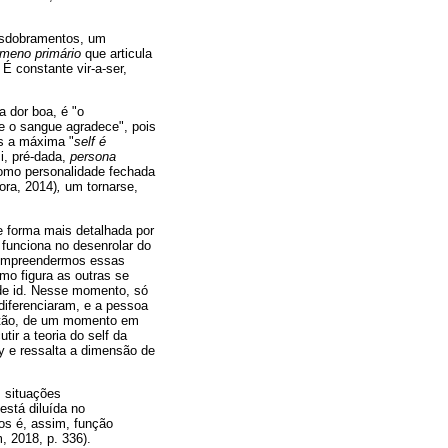
esdobramentos, um
meno primário
que articula
 É constante vir-a-ser,
a dor boa, é "o
"e o sangue agradece", pois
os a máxima "
self é
i, pré-dada,
persona
 como personalidade fechada
ora, 2014)
,
um tornarse,
e forma mais detalhada por
funciona no desenrolar do
 compreendermos essas
o figura as outras se
de id. Nesse momento, só
diferenciaram, e a pessoa
ntão, de um momento em
ir a teoria do self da
y e ressalta a dimensão de
 situações
está diluída no
tos é, assim, função
, 2018, p. 336).