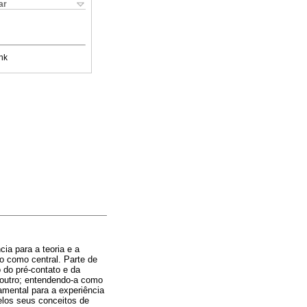
ar
nk
cia para a teoria e a
o como central. Parte de
do pré-contato e da
outro; entendendo-a como
mental para a experiência
elos seus conceitos de