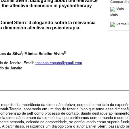
Daniel Stern: dialoguing about the relevance
Compartilh
d the affective dimension in psychotherapy
Mais
Mais
 Daniel Stern: dialogando sobre la relevancia
Permali
la dimensión afectiva en psicoterapia
I
II
es da Silva
; Mônica Botelho Alvim
io de Janeiro. Email:
thatiana.caputo@gmail.com
io de Janeiro
respeito da importância da dimensão afetiva, corporal e implícita da experiên
estalt-Terapia, apostando em um tipo de fazer clínico que tome essa dimensã
compreensão de self como processo de contato, dando destaque ao momento 
quela dimensão comum da experiência que partilhamos com o mundo e com o 
nte sensória, calcada na corporeidade, se configurando como suporte funda
. A partir disso, realizamos um diálogo com o autor Daniel Stern, passando p