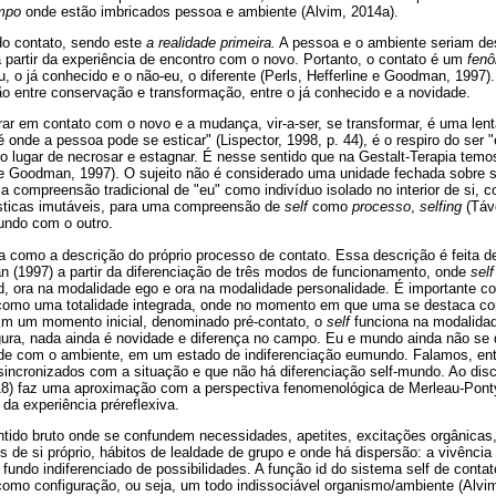
mpo
onde estão imbricados pessoa e ambiente (Alvim, 2014a).
do contato, sendo este
a realidade primeira.
A pessoa e o ambiente seriam d
 partir da experiência de encontro com o novo. Portanto, o contato é um
fenô
u, o já conhecido e o não-eu, o diferente (Perls, Hefferline e Goodman, 1997).
ão entre conservação e transformação, entre o já conhecido e a novidade.
rar em contato com o novo e a mudança, vir-a-ser, se transformar, é uma lent
onde a pessoa pode se esticar" (Lispector, 1998, p. 44), é o respiro do ser 
, no lugar de necrosar e estagnar. É nesse sentido que na Gestalt-Terapia tem
e e Goodman, 1997). O sujeito não é considerado uma unidade fechada sobre s
a compreensão tradicional de "eu" como indivíduo isolado no interior de si,
ísticas imutáveis, para uma compreensão de
self
como
processo
,
selfing
(Táv
undo com o outro.
 como a descrição do próprio processo de contato. Essa descrição é feita d
n (1997) a partir da diferenciação de três modos de funcionamento, onde
self
d, ora na modalidade ego e ora na modalidade personalidade. É importante
como uma totalidade integrada, onde no momento em que uma se destaca com
m um momento inicial, denominado pré-contato, o
self
funciona na modalida
igura, nada ainda é novidade e diferença no campo. Eu e mundo ainda não se 
ade com o ambiente, em um estado de indiferenciação eumundo. Falamos, e
ncronizados com a situação e que não há diferenciação self-mundo. Ao discut
018) faz uma aproximação com a perspectiva fenomenológica de Merleau-Pont
a experiência préreflexiva.
ido bruto onde se confundem necessidades, apetites, excitações orgânicas,
 de si próprio, hábitos de lealdade de grupo e onde há dispersão: a vivência 
fundo indiferenciado de possibilidades. A função id do sistema self de conta
 como configuração, ou seja, um todo indissociável organismo/ambiente (Alvim