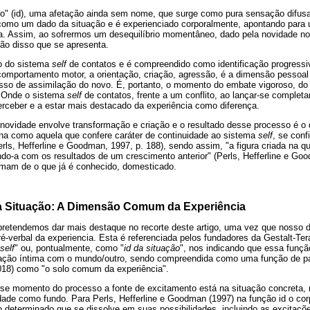
o" (id), uma afetação ainda sem nome, que surge como pura sensação difusa, 
como um dado da situação e é experienciado corporalmente, apontando para
ra. Assim, ao sofrermos um desequilíbrio momentâneo, dado pela novidade n
ção disso que se apresenta.
go do sistema
self
de contatos e é compreendido como identificação progressi
 comportamento motor, a orientação, criação, agressão, é a dimensão pessoal
esso de assimilação do novo. É, portanto, o momento do embate vigoroso, do
. Onde o sistema
self
de contatos, frente a um conflito, ao lançar-se comple
erceber e a estar mais destacado da experiência como diferença.
 novidade envolve transformação e criação e o resultado desse processo é
ona como aquela que confere caráter de continuidade ao sistema
self
, se con
erls, Hefferline e Goodman, 1997, p. 188), sendo assim, "a figura criada na q
do-a com os resultados de um crescimento anterior" (Perls, Hefferline e Goo
mam de o que já é conhecido, domesticado.
da Situação: A Dimensão Comum da Experiência
 pretendemos dar mais destaque no recorte deste artigo, uma vez que nosso di
é-verbal da experiencia. Esta é referenciada pelos fundadores da Gestalt-Tera
self
" ou, pontualmente, como "
id da situação
", nos indicando que essa funçã
ção íntima com o mundo/outro, sendo compreendida como uma função de par
018) como "o solo comum da experiência".
se momento do processo a fonte de excitamento está na situação concreta, 
dade como fundo. Para Perls, Hefferline e Goodman (1997) na função id o cor
determinado que se dissolve em suas possibilidades, incluindo as excitaçõ