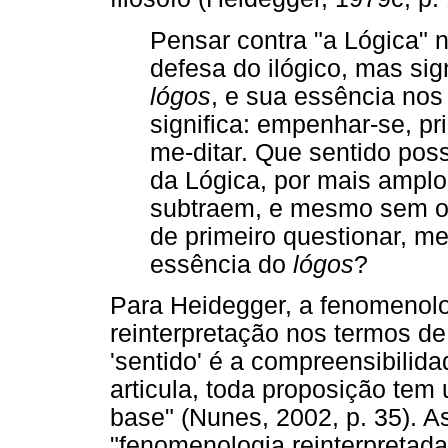
Pensar contra "a Lógica" 
defesa do ilógico, mas sig
lógos
, e sua essência nos
significa: empenhar-se, pr
me-ditar. Que sentido pos
da Lógica, por mais ampl
subtraem, e mesmo sem o s
de primeiro questionar, m
essência do
lógos
?
Para Heidegger, a fenomenol
reinterpretação nos termos d
'sentido' é a compreensibilida
articula, toda proposição tem
base" (Nunes, 2002, p. 35). 
"fenomenologia reinterpretada