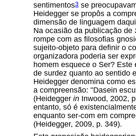
3
sentimentos
se preocupavam
Heidegger se propôs a compr
dimensão de linguagem daquil
Na ocasião da publicação de
rompe com as filosofias gnos
sujeito-objeto para definir o 
organizadora poderia ser exp
homem esquece o Ser? Este 
de surdez quanto ao sentido e
Heidegger denomina como esc
a compreensão: "Dasein escut
(Heidegger
in
Inwood, 2002, p
entanto, só é existencialment
enquanto ser-com em compr
(Heidegger, 2009, p. 349).