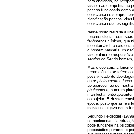
será abordada, na perspect
visão, não competiria ao 
pessoa funcionaria como o 
consciência é sempre consc
significação pessoal vinc
consciência que os signifi
Neste ponto residiria a li
fenomenologia - com suas 
fenômenos clínicos, que n
incontornável, o existenci
o homem nasceria um
nad
visceralmente responsável
sentido do Ser
do homem, s
Mas o que seria a fenomen
termo ciência se refere ao
possibilidade de abordage
entre
phainomena
e
logos.
ao aparecer, ao se mostrar 
phainomena,
o neutro plura
manifestamente/aparenteme
do sujeito. E Husserl con
época, posto que as leis 
individual julgava como fu
Segundo Heidegger (1979a
estabeleceriam "a refutaç
pode fundar-se na psicolog
proposições puramente psic