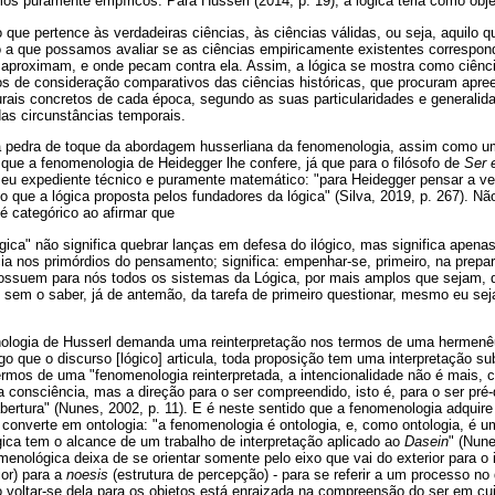
mos puramente empíricos. Para Husserl (2014, p. 19), a lógica teria como obje
lo que pertence às verdadeiras ciências, às ciências válidas, ou seja, aquilo qu
o a que possamos avaliar se as ciências empiricamente existentes correspon
 aproximam, e onde pecam contra ela. Assim, a lógica se mostra como ciênc
s de consideração comparativos das ciências históricas, que procuram apree
rais concretos de cada época, segundo as suas particularidades e generalida
 das circunstâncias temporais.
 a pedra de toque da abordagem husserliana da fenomenologia, assim como u
que a fenomenologia de Heidegger lhe confere, já que para o filósofo de
Ser 
 seu expediente técnico e puramente matemático: "para Heidegger pensar a v
 que a lógica proposta pelos fundadores da lógica" (Silva, 2019, p. 267). Nã
 é categórico ao afirmar que
gica" não significa quebrar lanças em defesa do ilógico, mas significa apenas
ia nos primórdios do pensamento; significa: empenhar-se, primeiro, na prepa
 possuem para nós todos os sistemas da Lógica, por mais amplos que sejam,
em o saber, já de antemão, da tarefa de primeiro questionar, mesmo eu seja
ologia de Husserl demanda uma reinterpretação nos termos de uma hermenêut
go que o discurso [lógico] articula, toda proposição tem uma interpretação s
ermos de uma "fenomenologia reinterpretada, a intencionalidade não é mais, c
 consciência, mas a direção para o ser compreendido, isto é, para o ser pré
bertura" (Nunes, 2002, p. 11). E é neste sentido que a fenomenologia adquire
 converte em ontologia: "a fenomenologia é ontologia, e, como ontologia, é 
ica tem o alcance de um trabalho de interpretação aplicado ao
Dasein
" (Nune
enológica deixa de se orientar somente pelo eixo que vai do exterior para o i
ior) para a
noesis
(estrutura de percepção) - para se referir a um processo no 
o voltar-se dela para os objetos está enraizada na compreensão do ser em cu