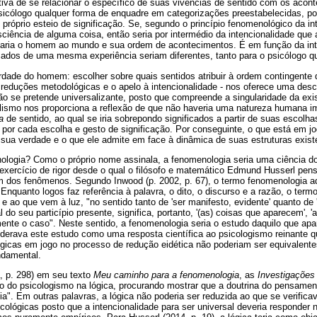
iva de se relacionar o específico de suas vivências de sentido com os acon
psicólogo qualquer forma de enquadre em categorizações preestabelecidas, po
próprio esteio de significação. Se, segundo o princípio fenomenológico da in
iência de alguma coisa, então seria por intermédio da intencionalidade que 
ularia o homem ao mundo e sua ordem de acontecimentos. É em função da int
cados de uma mesma experiência seriam diferentes, tanto para o psicólogo qu
berdade do homem: escolher sobre quais sentidos atribuir à ordem contingent
reduções metodológicas e o apelo à intencionalidade - nos oferece uma desc
ão se pretende universalizante, posto que compreende a singularidade da ex
alismo nos proporciona a reflexão de que não haveria uma natureza humana im
a
de sentido, ao qual se iria sobrepondo significados a partir de suas escolh
 por cada escolha e gesto de significação. Por conseguinte, o que está em 
ua verdade e o que ele admite em face à dinâmica de suas estruturas existe
ologia? Como o próprio nome assinala, a fenomenologia seria uma ciência d
 exercício de rigor desde o qual o filósofo e matemático Edmund Husserl pe
m dos fenômenos. Segundo Inwood (p. 2002, p. 67), o termo fenomenologia a
Enquanto logos faz referência à palavra, o dito, o discurso e a razão, o term
e ao que vem à luz, "no sentido tanto de 'ser manifesto, evidente' quanto de 
l do seu particípio presente, significa, portanto, '(as) coisas que aparecem', '
nte o caso". Neste sentido, a fenomenologia seria o estudo daquilo que apar
siderava este estudo como uma resposta científica ao psicologismo reinante
lógicas em jogo no processo de redução eidética não poderiam ser equivalent
ndamental.
, p. 298) em seu texto
Meu caminho para a fenomenologia
, as
Investigações 
ão do psicologismo na lógica, procurando mostrar que a doutrina do pensame
ia". Em outras palavras, a lógica não poderia ser reduzida ao que se verific
ológicas posto que a intencionalidade para ser universal deveria responder