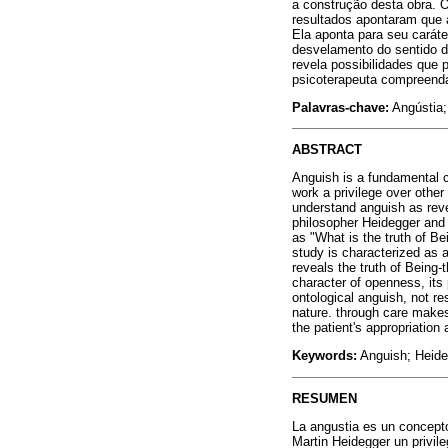
a construção desta obra. O
resultados apontaram que 
Ela aponta para seu caráte
desvelamento do sentido do
revela possibilidades que 
psicoterapeuta compreenda 
Palavras-chave:
Angústia;
ABSTRACT
Anguish is a fundamental co
work a privilege over other
understand anguish as reve
philosopher Heidegger and
as "What is the truth of B
study is characterized as a
reveals the truth of Being-t
character of openness, its 
ontological anguish, not re
nature. through care makes 
the patient's appropriation 
Keywords:
Anguish; Heide
RESUMEN
La angustia es un concepto
Martin Heidegger un privil