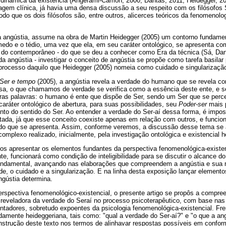
dinâmica da existência (Angerami-Camon, 2000; Dantas, 2011; Heidegger, 20
agem clínica, já havia uma densa discussão a seu respeito com os filósofos
do que os dois filósofos são, entre outros, alicerces teóricos da fenomenologi
a angústia, assume na obra de Martin Heidegger (2005) um contorno fundamen
edo e o tédio, uma vez que ela, em seu caráter ontológico, se apresenta co
 do contemporâneo - do que se deu a conhecer como Era da técnica (Sá, Dant
a angústia - investigar o conceito de angústia se propõe como tarefa basilar
 processo daquilo que Heidegger (2005) nomeia como cuidado e singularização
Ser e tempo
(2005), a angústia revela a verdade do humano que se revela c
sa, o que chamamos de verdade se verifica como a essência deste ente, e se 
tras palavras: o humano é ente que dispõe de Ser, sendo um Ser que se perc
caráter ontológico de abertura, para suas possibilidades, seu
Poder-ser
mais p
o do sentido do Ser. Ao entender a verdade do Ser-aí dessa forma, é impos
tada, já que esse conceito coexiste apenas em relação com outros, e funcio
o que se apresenta. Assim, conforme veremos, a discussão desse tema se 
mplexo realizado, inicialmente, pela investigação ontológica e existencial h
os apresentar os elementos fundantes da perspectiva fenomenológica-existen
te, funcionará como condição de inteligibilidade para se discutir o alcance d
undamental, avançando nas elaborações que compreendem a angústia e sua 
e, o cuidado e a singularização. E na linha desta exposição lançar element
ngústia determina.
spectiva fenomenológico-existencial, o presente artigo se propôs a compre
 reveladora da verdade do Seraí no processo psicoterapêutico, com base nas 
tadores, sobretudo expoentes da psicologia fenomenológica-existencial. Fre
damente heideggeriana, tais como: "qual a verdade do Ser-aí?" e "o que a ang
nstrução deste texto nos termos de alinhavar respostas possíveis em conf