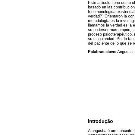
Este artículo tiene como o
basado en las contribucion
fenomenológica-existencial
verdad?" Orientaron la cons
metodología es la investiga
llamamos la verdad es la es
su poderser más proprio, la
proceso psicoterapéutico, 
su singularidad. Por lo tan
del paciente de lo que se r
Palabras-clave:
Angustia; 
Introdução
A angústia é um conceito f