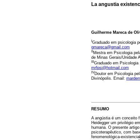
La angustia existenc
Guilherme Mareca de Oli
I
Graduado em psicologia p
gmareca@gmail.com
II
Mestra em Psicologia pela
de Minas Gerais/Unidade A
III
Graduado em Psicologia 
mrfpsi@hotmail.com
IV
Doutor em Psicologia pe
Divinópolis. Email:
mardem
RESUMO
A angústia é um conceito f
Heidegger um privilégio em
humana. O presente artigo
psicoterapêutico, com bas
fenomenológica-existencia