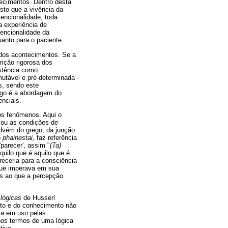
tecimentos. Dentro desta
sto que a vivência da
tencionalidade, toda
a experiência de
encionalidade da
anto para o paciente.
e dos acontecimentos. Se a
rição rigorosa dos
istência como
utável e pré-determinada -
as, sendo este
jogo é a abordagem do
nciais.
os fenômenos. Aqui o
nsou as condições de
dvém do grego, da junção
o
phainestai,
faz referência
'parecer', assim "
(Ta)
aquilo que é aquilo que é
eceria para a consciência
 que imperava em sua
es ao que a percepção
lógicas
de Husserl
nto e do conhecimento não
ava em uso pelas
 nos termos de uma lógica