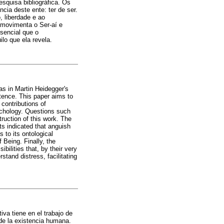
esquisa bibliográfica. Os
ia deste ente: ter de ser.
, liberdade e ao
, movimenta o Ser-aí e
ssencial que o
lo que ela revela.
as in Martin Heidegger's
istence. This paper aims to
contributions of
ychology. Questions such
ruction of this work. The
ts indicated that anguish
s to its ontological
 Being. Finally, the
bilities that, by their very
stand distress, facilitating
va tiene en el trabajo de
 de la existencia humana.