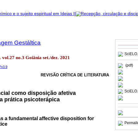
agem Gestáltica
SciELO 
 vol.27 no.3 Goiânia set./dez. 2021
(pdf)
7n3.9
REVISÃO CRÍTICA DE LITERATURA
SciELO 
ncial como disposição afetiva
a prática psicoterápica
as a fundamental affective disposition for
Permali
ice