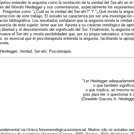
bjetivo entender la angustia como la revelación de la verdad del Ser-ahí en el
es del filósofo Heidegger y sus comentaristas, especialmente los exponentes
. Preguntas como "¿Cuál es la verdad del Ser-ahí?" Y "¿Qué revela la angus
trucción de este trabajo. El estudio se caracteriza por ser una investigación 
ción bibliográfica. Los resultados señalaron que la angustia revela la verdad 
encia de este sujeito: tener que ser. Apunta a su carácter ontológico de aper
 libertad y el desvelamineto del significado del Ser. Finalmente, la angustia on
mueve el Ser-ahí y revela posibilidades que, por su propia naturaleza. a travé
to, es esencial que el psicoterapeuta entienda la angustia, facilitando la aprop
evela.
Heidegger; Verdad; Ser-ahí; Psicoterapia.
"Ler Heidegger adequadament
o que também significa
o que implica, ao mesmo te
pois para ele 'o questionar 
(Oswaldo Giacoia Jr.
Heidegge
undamental na clínica fenomenológica-existencial. Muitos são os estudos re