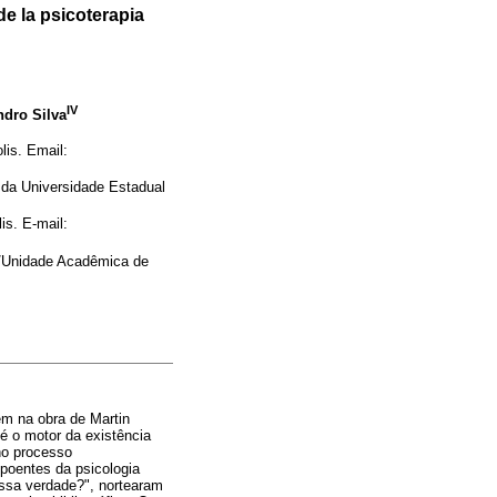
de la psicoterapia
IV
dro Silva
is. Email:
 da Universidade Estadual
s. E-mail:
s/Unidade Acadêmica de
em na obra de Martin
é o motor da existência
no processo
poentes da psicologia
essa verdade?", nortearam