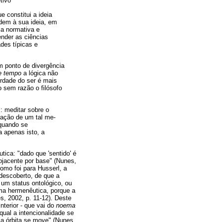
tivo
e constitui a ideia
dem à sua ideia, em
ia normativa e
nder as ciências
des típicas e
m ponto de divergência
e tempo
a lógica não
erdade do ser é mais
o sem razão o filósofo
: meditar sobre o
ração de um tal me-
 quando se
 apenas isto, a
ica: "dado que 'sentido' é
ubjacente por base" (Nunes,
omo foi para Husserl, a
-descoberto, de que a
 um status ontológico, ou
uma hermenêutica, porque a
s, 2002, p. 11-12). Deste
nterior - que vai do
noema
qual a intencionalidade se
ja órbita se move" (Nunes,