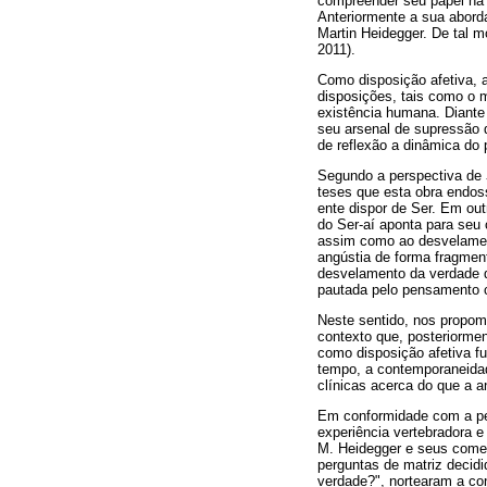
compreender seu papel na 
Anteriormente a sua abord
Martin Heidegger. De tal mo
2011).
Como disposição afetiva, 
disposições, tais como o m
existência humana. Diante
seu arsenal de supressão d
de reflexão a dinâmica do
Segundo a perspectiva de
teses que esta obra endos
ente dispor de Ser. Em ou
do Ser-aí aponta para seu 
assim como ao desvelament
angústia de forma fragmen
desvelamento da verdade d
pautada pelo pensamento co
Neste sentido, nos propom
contexto que, posteriormen
como disposição afetiva f
tempo, a contemporaneidad
clínicas acerca do que a a
Em conformidade com a per
experiência vertebradora e
M. Heidegger e seus comen
perguntas de matriz decidi
verdade?", nortearam a co