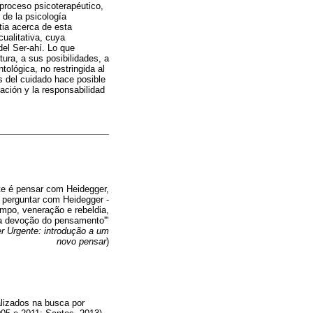
 proceso psicoterapéutico,
 de la psicología
tia acerca de esta
cualitativa, cuya
del Ser-ahí. Lo que
tura, a sus posibilidades, a
tológica, no restringida al
s del cuidado hace posible
iación y la responsabilidad
e é pensar com Heidegger,
 perguntar com Heidegger -
mpo, veneração e rebeldia,
é a devoção do pensamento'"
r Urgente: introdução a um
novo pensar
)
alizados na busca por