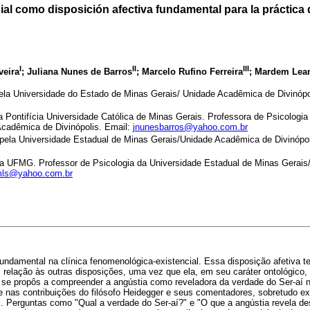
ial como disposición afectiva fundamental para la práctica 
I
II
III
veira
; Juliana Nunes de Barros
; Marcelo Rufino Ferreira
; Mardem Lean
ela Universidade do Estado de Minas Gerais/ Unidade Acadêmica de Divinópol
 Pontifícia Universidade Católica de Minas Gerais. Professora de Psicologia
cadêmica de Divinópolis. Email:
jnunesbarros@yahoo.com.br
pela Universidade Estadual de Minas Gerais/Unidade Acadêmica de Divinópoli
la UFMG. Professor de Psicologia da Universidade Estadual de Minas Gerai
ls@yahoo.com.br
undamental na clínica fenomenológica-existencial. Essa disposição afetiva t
 relação às outras disposições, uma vez que ela, em seu caráter ontológico, 
 se propôs a compreender a angústia como reveladora da verdade do Ser-aí 
e nas contribuições do filósofo Heidegger e seus comentadores, sobretudo ex
l. Perguntas como "Qual a verdade do Ser-aí?" e "O que a angústia revela d