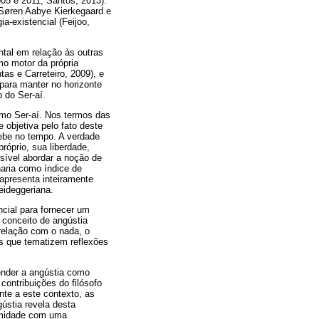
05 e 2011; Santos, 2013).
 Søren Aabye Kierkegaard e
a-existencial (Feijoo,
tal em relação às outras
mo motor da própria
as e Carreteiro, 2009), e
 para manter no horizonte
 do Ser-aí.
omo Ser-aí. Nos termos das
objetiva pelo fato deste
ebe no tempo. A verdade
róprio, sua liberdade,
sível abordar a noção de
naria como índice de
apresenta inteiramente
eideggeriana.
cial para fornecer um
o conceito de angústia
relação com o nada, o
os que tematizem reflexões
ender a angústia como
contribuições do filósofo
nte a este contexto, as
ústia revela desta
ormidade com uma