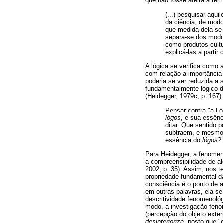
que não fosse afeita a ter
(...) pesquisar aqui
da ciência, de mod
que medida dela se
separa-se dos modo
como produtos cultu
explicá-las a partir
A lógica se verifica como
com relação a importância 
poderia se ver reduzida a
fundamentalmente lógico do
(Heidegger, 1979c, p. 167)
Pensar contra "a Ló
lógos
, e sua essênc
ditar. Que sentido
subtraem, e mesmo s
essência do
lógos
?
Para Heidegger, a fenomen
a compreensibilidade de al
2002, p. 35). Assim, nos t
propriedade fundamental da
consciência é o ponto de a
em outras palavras, ela se
descritividade fenomenológ
modo, a investigação fenom
(percepção do objeto exter
desinterioriza
, posto que "