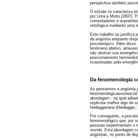
perspectiva também psicot
O estudo se caracteriza en
por Lima e Mioto (2007). P
comentadores e expoentes 
ontológica mediante uma lei
Este trabalho se justifica 
da angústia enquanto dispo
psicoterápico. Além disso
fenômeno afetivo, atravess
não obstruir sua emergênc
posicionamento hermenêuti
ocasionadas pela emergênc
Da fenomenologia c
Ao pensarmos a angústia p
fenomenológicaexistencial
abordagem - na qual adiant
explicitar melhor algo de
heideggeriana (Heidegger, 
Por conseguinte, a psicot
fenomenológico que, por su
pessoas experimentam o m
mundo
. Esta abordagem cr
angústias, no ponto de dis