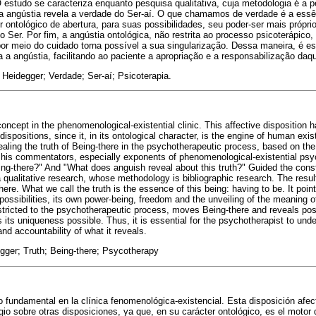
 estudo se caracteriza enquanto pesquisa qualitativa, cuja metodologia é a p
a angústia revela a verdade do Ser-aí. O que chamamos de verdade é a essênc
r ontológico de abertura, para suas possibilidades, seu poder-ser mais próprio
 Ser. Por fim, a angústia ontológica, não restrita ao processo psicoterápico
por meio do cuidado torna possível a sua singularização. Dessa maneira, é e
a angústia, facilitando ao paciente a apropriação e a responsabilização daqui
 Heidegger; Verdade; Ser-aí; Psicoterapia.
ncept in the phenomenological-existential clinic. This affective disposition h
 dispositions, since it, in its ontological character, is the engine of human ex
aling the truth of Being-there in the psychotherapeutic process, based on the 
 his commentators, especially exponents of phenomenological-existential ps
eing-there?" And "What does anguish reveal about this truth?" Guided the const
 qualitative research, whose methodology is bibliographic research. The resul
here. What we call the truth is the essence of this being: having to be. It point
possibilities, its own power-being, freedom and the unveiling of the meaning of
stricted to the psychotherapeutic process, moves Being-there and reveals possi
its uniqueness possible. Thus, it is essential for the psychotherapist to under
and accountability of what it reveals.
gger; Truth; Being-there; Psycotherapy
 fundamental en la clínica fenomenológica-existencial. Esta disposición afecti
egio sobre otras disposiciones, ya que, en su carácter ontológico, es el motor