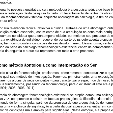
erápica.
quanto pesquisa qualitativa, cuja metodologia é a pesquisa teórica de base b
ara a realização desta pesquisa foi feito um levantamento de textos da obra 
da fenomenologiaexistencial enquanto abordagem da psicologia, a fim de c
tura crítica.
por sua relevância teórica, reflexiva e clínica. Trata-se de uma abordagem crí
sição afetiva essencial, assim como de sua articulação na cena mais corriq
, cumpre considerar que a contemporaneidade, por meio de seu processo de 
a a existência do indivíduo, requerendo por parte do psicoterapeuta propiciar
ia, bem como conferir condições de seu devido manejo. Dessa forma, verifi
co da parte do psicólogo fenomenológico-existencial capaz de compreender 
ia da angústia e o que ela representa em meio a este processo.
omo método àontologia como interpretação do Ser
elo olhar da fenomenologia, precisamos, primeiramente, contextualizar o que
 e qual seu método de investigação. Faremos, primeiramente, uma exposiçã
aremos alguns de seus conceitos - para caracterizar o específico de nosso t
 seus fundamentos, passando da fenomenologia, para o existencialismo até a 
1991; 2005; 2006; 2011).
erapia de abordagem fenomenológico-existencial se propõe como uma aplica
a vez, compreende o existir em face as proposições da filosofia existencial
undo de forma singular, partindo da premissa de que a constituição do ho
ia uma via clínica de significação a partir da qual a pessoa vai entrar em c
por de condições mais amplas para significá-las. Neste enfoque, é a própria 