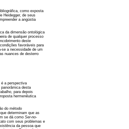
ibliográfica, como exposta
de Heidegger, de seus
ompreender a angústia
tica da dimensão ontológica
ueira de qualquer processo
encobrimento deste
 condições favoráveis para
ca-se a necessidade de um
as nuances de desterro
 é a perspectiva
o panorâmica desta
rabalho, para depois
proposta hermenêutica
ção do método
, que determinam que as
mem se dá como
Ser-no-
ontato com seus problemas e
existência da pessoa que