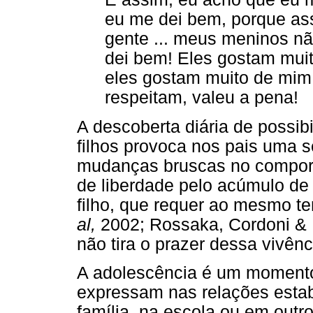
eu me dei bem, porque ass
gente ... meus meninos n
dei bem! Eles gostam muito
eles gostam muito de mim
respeitam, valeu a pena!
A descoberta diária de possi
filhos provoca nos pais uma 
mudanças bruscas no comport
de liberdade pelo acúmulo de
filho, que requer ao mesmo 
al,
2002; Rossaka, Cordoni & 
não tira o prazer dessa vivênc
A adolescência é um momento 
expressam nas relações estab
família, na escola ou em outr