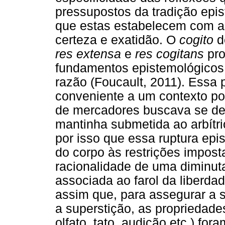
pressupostos da tradição epi
que estas estabelecem com a
certeza e exatidão. O
cogito
d
res extensa
e
res cogitans
pro
fundamentos epistemológicos
razão (Foucault, 2011). Essa p
conveniente a um contexto po
de mercadores buscava se de
mantinha submetida ao arbítri
por isso que essa ruptura ep
do corpo às restrições impost
racionalidade de uma diminuta 
associada ao farol da liberda
assim que, para assegurar a s
a superstição, as propriedades
olfato, tato, audição etc.) f