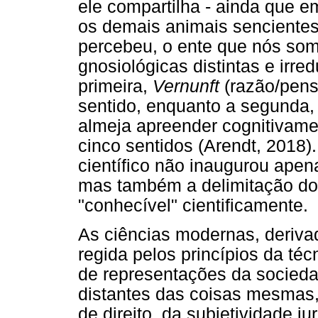
ele compartilha - ainda que e
os demais animais senciente
percebeu, o ente que nós som
gnosiológicas distintas e irre
primeira,
Vernunft
(razão/pen
sentido, enquanto a segunda
almeja apreender cognitivame
cinco sentidos (Arendt, 2018
científico não inaugurou ape
mas também a delimitação do q
"conhecível" cientificamente.
As ciências modernas, deriv
regida pelos princípios da téc
de representações da socied
distantes das coisas mesmas, 
de direito, da subjetividade j