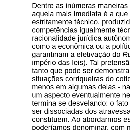
Dentre as inúmeras maneiras 
aquela mais imediata é a qu
estritamente técnico, produzi
competências igualmente técn
racionalidade jurídica autôno
como a econômica ou a polít
garantiriam a efetivação do
Ru
império das leis). Tal preten
tanto que pode ser demonstra
situações corriqueiras do cotid
menos em algumas delas - n
um aspecto eventualmente negl
termina se desvelando: o fato
ser dissociadas dos atravess
constituem. Ao abordarmos e
poderíamos denominar, com mu