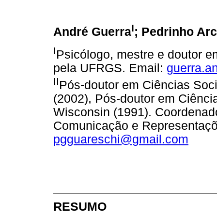
I
André Guerra
; Pedrinho Ar
I
Psicólogo, mestre e doutor em
pela UFRGS. Email:
guerra.a
II
Pós-doutor em Ciências Soc
(2002), Pós-doutor em Ciênci
Wisconsin (1991). Coordenado
Comunicação e Representaçõe
pgguareschi@gmail.com
RESUMO