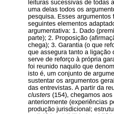
leituras sucessivas de todas 
uma delas todos os argument
pesquisa. Esses argumentos f
seguintes elementos adaptad
argumentativa: 1. Dado (prem
parte); 2. Proposição (afirma
chega); 3. Garantia (o que ref
que assegura tanto a ligação
serve de reforço à própria g
foi reunido naquilo que deno
isto é, um conjunto de argum
sustentar os argumentos gerai
das entrevistas. A partir da r
clusters
(154), chegamos aos c
anteriormente (experiências p
produção jurisdicional; estru