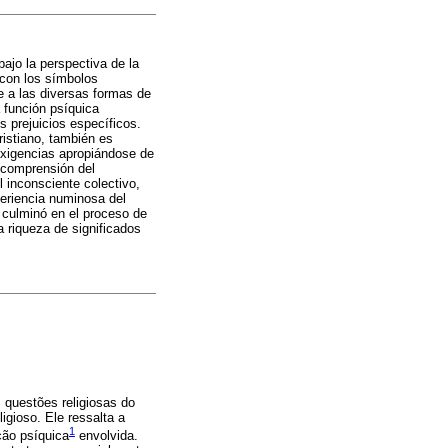
bajo la perspectiva de la
n con los símbolos
e a las diversas formas de
a función psíquica
s prejuicios específicos.
ristiano, también es
 exigencias apropiándose de
a comprensión del
l inconsciente colectivo,
periencia numinosa del
 culminó en el proceso de
a riqueza de significados
s questões religiosas do
igioso. Ele ressalta a
1
ção psíquica
envolvida.