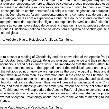
a religioso representa sempre a atitude psicológica e seus preconceitos espe
no homem ocidental é a extroversão e, no caso do cristão, também é extrove
e consegue lidar e conferir expressão à psique e suas exigências ao apropriar
stituições religiosas. Assim, apresentaremos uma compreensão do cristianis
 e a relação destes com a experiência arquetípica do inconsciente coletivo, o
 apropriaremos da experiência religiosa ou experiência
numinosa
do Apóstolo 
reensão ou um novo estado de consciência que culminou no processo de in
ar que a Psicologia Analítica abre os olhos para a riqueza de sentido que se
cia religiosa.
mo. Apóstolo Paulo. Psicologia Analítica. Carl Jung.
 is to present a reading of Christianity and the conversion of the Apostle Paul
rl Gustav Jung (1875-1961). Religion, religious experience and their relation
nconscious stand out in Jung's work. The importance that the author attribute
is in close connection with the appropriation of the individual based on the ty
, the religious point of view always represents the psychological attitude and i
ant style in western man is extroversion and, in the case of the Christian, he 
e this, he manages to deal with and give expression to the psyche and its dema
ound in religious institutions. Thus, we will present an understanding of Chri
ss, and their relationship with the archetypal experience of the collective unc
. To this end, we will appropriate the Apostle Paul's religious experience or 
w understanding or a new state of consciousness that culminated in the process
show that Analytical Psychology opens the eyes to the wealth of meaning found 
rience.
postle Paul. Analytical Psychology. Carl Jung.