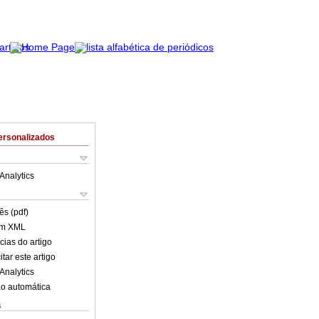
ersonalizados
Analytics
ês (pdf)
em XML
cias do artigo
tar este artigo
Analytics
o automática
s