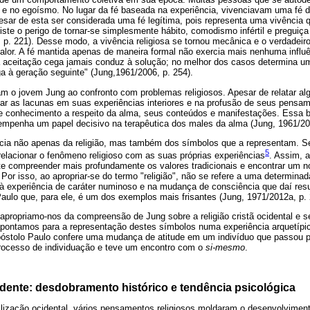
 e no egoísmo. No lugar da fé baseada na experiência, vivenciavam uma fé 
pesar de esta ser considerada uma fé legítima, pois representa uma vivência q
xiste o perigo de tornar-se simplesmente hábito, comodismo infértil e preguiç
 p. 221). Desse modo, a vivência religiosa se tornou mecânica e o verdadeir
valor. A fé mantida apenas de maneira formal não exercia mais nenhuma influ
 aceitação cega jamais conduz à solução; no melhor dos casos determina u
a à geração seguinte" (Jung,1961/2006, p. 254).
m o jovem Jung ao confronto com problemas religiosos. Apesar de relatar alg
ar as lacunas em suas experiências interiores e na profusão de seus pensam
e conhecimento a respeito da alma, seus conteúdos e manifestações. Essa b
sempenha um papel decisivo na terapêutica dos males da alma (Jung, 1961/200
cia não apenas da religião, mas também dos símbolos que a representam. S
5
relacionar o fenômeno religioso com as suas próprias experiências
. Assim, 
te compreender mais profundamente os valores tradicionais e encontrar um n
. Por isso, ao apropriar-se do termo "religião", não se refere a uma determinad
m, à experiência de caráter numinoso e na mudança de consciência que daí resu
aulo que, para ele, é um dos exemplos mais frisantes (Jung, 1971/2012a, p. 
propriamo-nos da compreensão de Jung sobre a religião cristã ocidental e se
pontamos para a representação destes símbolos numa experiência arquetípic
póstolo Paulo confere uma mudança de atitude em um indivíduo que passou 
processo de individuação e teve um encontro com o
si-mesmo
.
idente: desdobramento histórico e tendência psicológica
vilização ocidental, vários pensamentos religiosos moldaram o desenvolviment