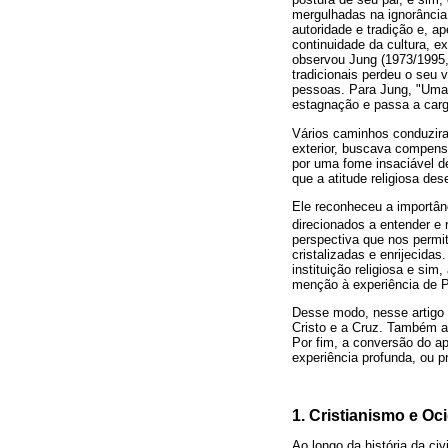
mergulhadas na ignorância
autoridade e tradição e, a
continuidade da cultura, e
observou Jung (1973/1995,
tradicionais perdeu o seu 
pessoas. Para Jung, "Uma
estagnação e passa a carg
Vários caminhos conduzira
exterior, buscava compens
por uma fome insaciável d
que a atitude religiosa de
Ele reconheceu a importân
direcionados a entender e 
perspectiva que nos permi
cristalizadas e enrijecidas
instituição religiosa e si
menção à experiência de P
Desse modo, nesse artigo a
Cristo e a Cruz. Também a
Por fim, a conversão do a
experiência profunda, ou 
1. Cristianismo e Oc
Ao longo da história da ci