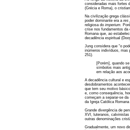
consideradas mais fortes d
(Grécia e Roma), o cristi
Na civilização grega cláss
poder dominante era a
res 
religiosa do
imperium.
Poré
crise nos fundamentos da c
Romana que, ao estabelece
decadência espiritual (Doo
Jung considera que "o pod
inúmeros indivíduos, mas p
251).
[Porém], quando se 
símbolos mais anti
em relação aos aco
A decadência cultural e es
desdobramentos acontecem
que tem seu motivo básico
e, como consequência, houv
começam a separar-se da o
da Igreja Católica Romana
Grande divergência de pen
XVI, luteranos, calvinista
outras denominações crist
Gradualmente, um novo dir