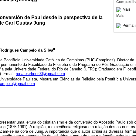
Compartilh
Mais
Mais
 conversión de Paul desde la perspectiva de la
 de Carl Gustav Jung
Permali
II
 Rodrigues Campelo da Silva
a Pontifícia Universidade Católica de Campinas (PUC-Campinas). Diretor da 
permanente da Faculdade de Filosofia e do Programa de Pós-Graduação em C
fia pela Universidade Federal do Rio de Janeiro (UFRJ); Graduado em Filosof
). Email:
renatokirhner00@gmail.com
niversidade Paulista, Mestra em Ciências da Religião pela Pontifícia Univer
rcampelo@gmail.com
apresentar uma leitura do cristianismo e da conversão do Apóstolo Paulo sob o
ung (1875-1961). A religião, a experiência religiosa e a relação destas com o
acam-se na obra de Jung. A importância que o autor atribui às diversas formas
ligação com a apropriação do indivíduo a partir do tipo e a função psíquica 