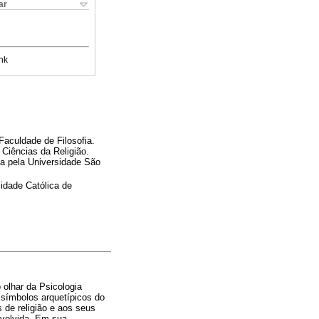
ar
nk
Faculdade de Filosofia.
iências da Religião.
ia pela Universidade São
sidade Católica de
 olhar da Psicologia
s símbolos arquetípicos do
 de religião e aos seus
envolvida. Em sua