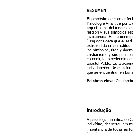
RESUMEN
El propósito de este artícu
Psicología Analítica por Ca
arquetípicos del inconscie
religión y sus símbolos est
involucrada. En su concepci
Jung considera que el esti
extrovertido en su actitud 
los símbolos, ritos y dogm
cristianismo y sus principa
es decir, la experiencia d
apóstol Pablo. Esta exper
individuación. De esta form
que se encuentran en los s
Palabras clave:
Cristianda
Introdução
A psicologia analítica de 
indivíduo, despertou em mu
importância de todas as f