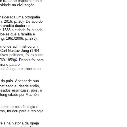
or tratar-se especialmente
sidade na civilização
nsiderada uma ortografia
, 2016, p. 20). De acordo
m erudito doutor em
 1688 a cidade foi sitiada
be-se que a família é
ng, 1961/2006, p. 273).
im onde administrou um
 Carl Gustav Jung (1794-
ivos políticos, foi expulso
2
769-1859)
. Depois foi para
ina e para o
a de Jung se estabeleceu
 do país. Apesar de sua
i batizado e, desde então,
ados espirituais, pois, o
 (Jung citado por Machón,
teresse pela filologia e
ros, mudou para a teologia
s na história da Igreja