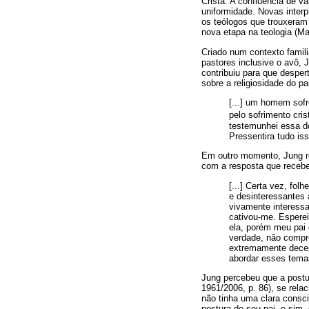
Cristã. A confluência de v
uniformidade. Novas inter
os teólogos que trouxeram
nova etapa na teologia (Ma
Criado num contexto famili
pastores inclusive o avô,
contribuiu para que despe
sobre a religiosidade do pa
[...] um homem sofre
pelo sofrimento cri
testemunhei essa d
Pressentira tudo is
Em outro momento, Jung re
com a resposta que recebe
[...] Certa vez, fo
e desinteressantes 
vivamente interess
cativou-me. Espere
ela, porém meu pai 
verdade, não compre
extremamente decep
abordar esses temas
Jung percebeu que a postur
1961/2006, p. 86), se rel
não tinha uma clara consc
postura de seu pai, e sim