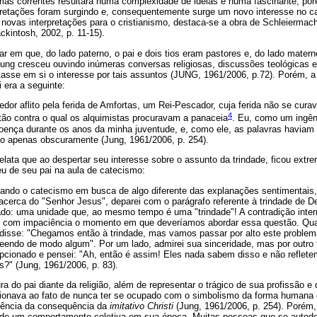
árias correntes resultara numa complexidade de ideias e numa fascinante, por
pretações foram surgindo e, consequentemente surge um novo interesse no c
 novas interpretações para o cristianismo, destaca-se a obra de Schleierma
ckintosh, 2002, p. 11-15).
ar em que, do lado paterno, o pai e dois tios eram pastores e, do lado matern
 Jung cresceu ouvindo inúmeras conversas religiosas, discussões teológicas 
rtasse em si o interesse por tais assuntos (JUNG, 1961/2006, p.72). Porém, 
i era a seguinte:
dor aflito pela ferida de Amfortas, um Rei-Pescador, cuja ferida não se curav
4
stão contra o qual os alquimistas procuravam a panaceia
. Eu, como um ingên
oença durante os anos da minha juventude, e, como ele, as palavras haviam 
so apenas obscuramente (Jung, 1961/2006, p. 254).
lata que ao despertar seu interesse sobre o assunto da trindade, ficou ext
u de seu pai na aula de catecismo:
lheando o catecismo em busca de algo diferente das explanações sentimentais
acerca do "Senhor Jesus", deparei com o parágrafo referente à trindade de D
ado: uma unidade que, ao mesmo tempo é uma "trindade"! A contradição inte
i com impaciência o momento em que deveríamos abordar essa questão. Q
disse: "Chegamos então à trindade, mas vamos passar por alto este problema,
endo de modo algum". Por um lado, admirei sua sinceridade, mas por outro f
cionado e pensei: "Ah, então é assim! Eles nada sabem disso e não reflet
?" (Jung, 1961/2006, p. 83).
a do pai diante da religião, além de representar o trágico de sua profissão e 
acionava ao fato de nunca ter se ocupado com o simbolismo da forma humana 
iência da consequência da
imitativo Christi
(Jung, 1961/2006, p. 254). Porém,
, de um comportamento coletiva em sua época. Muitas pessoas que se autod