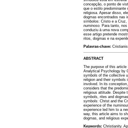
concepção, o ponto de vist
que o estilo predominante 
religiosa. Apesar disso, el
dogmas encontrados nas in
símbolos: Cristo e a Cruz,
numinoso.
Para tanto, nos
conduziu à uma nova comp
esse artigo pretende mostr
ritos, dogmas e na experiên
Palavras-chave:
Cristianis
ABSTRACT
The purpose of this article
Analytical Psychology by Ca
symbols of the collective u
religion and their symbols 
involved. In its conception
considers that the predomin
religious attitude. Despit
symbols, rites and dogmas f
symbols: Christ and the Cro
experience of the numinous
experience led him to a ne
way, this article aims to 
dogmas, and religious expe
Keywords:
Christianity. A