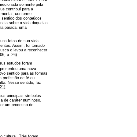
direcionada somente pela
ue contribui para a
a mental, conforme
o sentido dos conteúdos
ência sobre a vida daquelas
ma parada, uma
uns fatos de sua vida
entos. Assim, foi tomado
usca o levou a reconhecer
6, p. 26).
eus estudos foram
apresentou uma nova
ovo sentido para as formas
a profissão de fé ou
lta. Nesse sentido, faz
21).
us principais símbolos -
a de caráter numinoso.
por um processo de
o cultural. Três foram