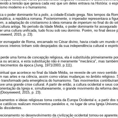
evido a tensão que gerava cada vez que um deles entrava na História: o espír
anismo moderno e o humanismo.
ica o poder dominante foi a
polis
, a cidade-Estado grega. Nos tempos da Rom
publica
, a república romana. Posteriormente, o imperador representava a figur
m, a adaptação do cristianismo à ideia romana de
imperium
no final do do sé
ultura antiga. No período da Idade Média, o poder dominante foi assegurado p
r uma cultura unificada, tudo ficou sob seu domínio. Porém, no final desse
yeweerd, 2015, p. 23).
er esmagador de Roma, encarnado no César divino, havia criado um mundo 
ovos inteiros tinham sido despojados da sua independência cultural e espirit
perde uma forma de concepção religiosa, ela é substituída primeiramente p
ga ou arcaica, e esta substituição não é meramente "mecânica", mas também
ntecimentos da época (Jung, 1971/2003, p.111).
piritual que acontece no final da Idade Média, se reveste de um novo sentido
 nas artes e na ciência, assim como várias mudanças no âmbito religioso.
 transformado pela emergência do humanismo. Tais movimentos contribuíram 
e uma grande crise cultural. A partir de então, a cultura ocidental e seus 
rientação da Igreja e, simultaneamente, o grande movimento da reforma desa
 (Dooyeweerd, 2015, p. 23).
samentos e ideias religiosas toma conta da Europa Ocidental e, a partir dos
s e católicos realizam movimentos paralelos e, no lugar de uma Igreja Universa
ãs dissidentes.
ecionamento no desenvolvimento da civilização ocidental tornou-se aparent