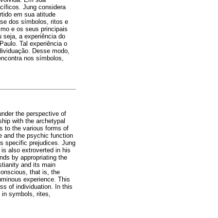
cíficos. Jung considera
rtido em sua atitude
-se dos símbolos, ritos e
mo e os seus principais
u seja, a experiência do
Paulo. Tal experiência o
dividuação. Desse modo,
 encontra nos símbolos,
 under the perspective of
ship with the archetypal
s to the various forms of
pe and the psychic function
ts specific prejudices. Jung
is also extroverted in his
nds by appropriating the
stianity and its main
onscious, that is, the
numinous experience. This
 of individuation. In this
in symbols, rites,