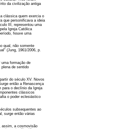
ito da civilização antiga
a clássica quem exercia o
a que personificava a ideia
culo III, representou uma
ela Igreja Católica
 período, houve uma
no qual, não somente
ual" (Jung, 1961/2006, p.
or uma formação de
 plena de sentido
 partir do século XV. Novos
 Surge então a Renascença
para o declínio da Igreja
componentes clássicos
fia o poder eclesiástico
 séculos subsequentes ao
l, surge então várias
e, assim, a cosmovisão