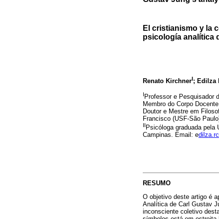
El cristianismo y la
psicología analítica
I
Renato Kirchner
; Edilza
I
Professor e Pesquisador d
Membro do Corpo Docente 
Doutor e Mestre em Filoso
Francisco (USF-São Paulo
II
Psicóloga graduada pela U
Campinas. Email: e
dilza.
RESUMO
O objetivo deste artigo é 
Analítica de Carl Gustav J
inconsciente coletivo dest
símbolos está em estreita 