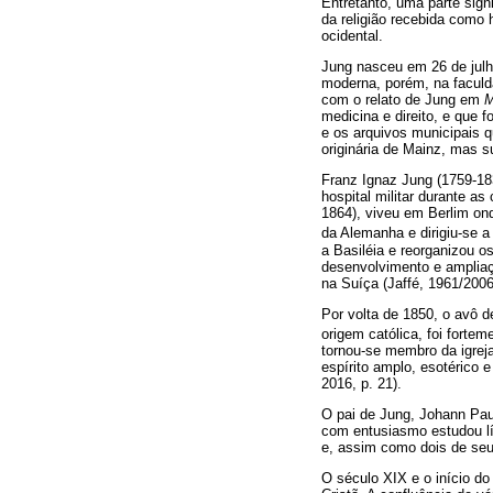
Entretanto, uma parte sign
da religião recebida como 
ocidental.
Jung nasceu em 26 de julh
moderna, porém, na faculd
com o relato de Jung em
M
medicina e direito, e que 
e os arquivos municipais q
originária de Mainz, mas s
Franz Ignaz Jung (1759-18
hospital militar durante 
1864), viveu em Berlim ond
da Alemanha e dirigiu-se 
a Basiléia e reorganizou o
desenvolvimento e ampliaç
na Suíça (Jaffé, 1961/2006
Por volta de 1850, o avô 
origem católica, foi forte
tornou-se membro da igrej
espírito amplo, esotérico e
2016, p. 21).
O pai de Jung, Johann Paul 
com entusiasmo estudou lí
e, assim como dois de seus
O século XIX e o início d