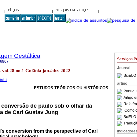
agem Gestáltica
Serviços P
-6867
Journal
 vol.28 no.1 Goiânia jan./abr. 2022
SciELO 
8n1.4
artigo
ESTUDOS TEÓRICOS OU HISTÓRICOS
Portugu
Artigo 
Referên
a conversão de paulo sob o olhar da
Como ci
ca de Carl Gustav Jung
SciELO 
Traduçã
l's conversion from the perspective of Carl
Indicadore
tical psychology