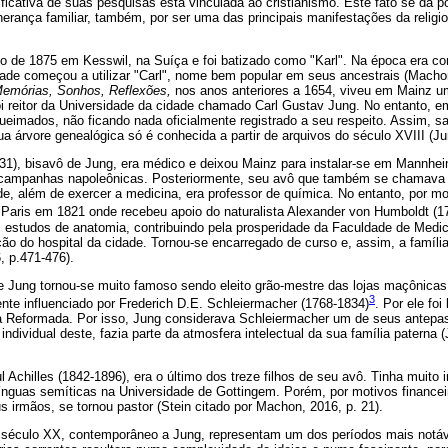
ificativa de suas pesquisas está vinculada ao cristianismo. Este fato se dá p
herança familiar, também, por ser uma das principais manifestações da religio
o de 1875 em Kesswil, na Suíça e foi batizado como "Karl". Na época era co
ade começou a utilizar "Carl", nome bem popular em seus ancestrais (Machon
emórias, Sonhos, Reflexões,
nos anos anteriores a 1654, viveu em Mainz u
foi reitor da Universidade da cidade chamado Carl Gustav Jung. No entanto, em
ueimados, não ficando nada oficialmente registrado a seu respeito. Assim, sa
ua árvore genealógica só é conhecida a partir de arquivos do século XVIII (Ju
31), bisavô de Jung, era médico e deixou Mainz para instalar-se em Mannhe
as campanhas napoleônicas. Posteriormente, seu avô que também se chamava
e, além de exercer a medicina, era professor de química. No entanto, por mot
a Paris em 1821 onde recebeu apoio do naturalista Alexander von Humboldt (1
s estudos de anatomia, contribuindo pela prosperidade da Faculdade de Medic
ão do hospital da cidade. Tornou-se encarregado de curso e, assim, a famíli
, p.471-476).
de Jung tornou-se muito famoso sendo eleito grão-mestre das lojas maçônicas
3
mente influenciado por Frederich D.E. Schleiermacher (1768-1834)
. Por ele fo
a Reformada. Por isso, Jung considerava Schleiermacher um de seus antepass
 individual deste, fazia parte da atmosfera intelectual da sua família paterna
Achilles (1842-1896), era o último dos treze filhos de seu avô. Tinha muito in
nguas semíticas na Universidade de Gottingem. Porém, por motivos financei
 irmãos, se tornou pastor (Stein citado por Machon, 2016, p. 21).
o século XX, contemporâneo a Jung, representam um dos períodos mais notávei