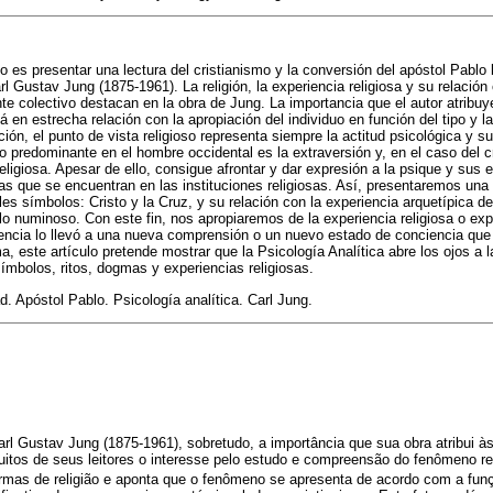
lo es presentar una lectura del cristianismo y la conversión del apóstol Pablo 
rl Gustav Jung (1875-1961). La religión, la experiencia religiosa y su relació
nte colectivo destacan en la obra de Jung. La importancia que el autor atribuy
á en estrecha relación con la apropiación del individuo en función del tipo y l
ón, el punto de vista religioso representa siempre la actitud psicológica y su
lo predominante en el hombre occidental es la extraversión y, en el caso del c
religiosa. Apesar de ello, consigue afrontar y dar expresión a la psique y sus
as que se encuentran en las instituciones religiosas. Así, presentaremos un
les símbolos: Cristo y la Cruz, y su relación con la experiencia arquetípica de
e lo numinoso. Con este fin, nos apropiaremos de la experiencia religiosa o ex
iencia lo llevó a una nueva comprensión o un nuevo estado de conciencia que
a, este artículo pretende mostrar que la Psicología Analítica abre los ojos a l
ímbolos, ritos, dogmas y experiencias religiosas.
d. Apóstol Pablo. Psicología analítica. Carl Jung.
Carl Gustav Jung (1875-1961), sobretudo, a importância que sua obra atribui à
itos de seus leitores o interesse pelo estudo e compreensão do fenômeno rel
ormas de religião e aponta que o fenômeno se apresenta de acordo com a fun