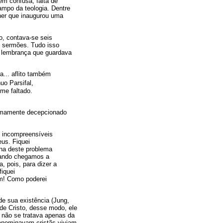
ém confusa, falta de
ampo da teologia. Dentre
cher que inaugurou uma
o, contava-se seis
e sermões. Tudo isso
a lembrança que guardava
a... aflito também
uo Parsifal,
me faltado.
remamente decepcionado
, incompreensíveis
eus. Fiquei
rna deste problema
uando chegamos a
 pois, para dizer a
iquei
em! Como poderei
de sua existência (Jung,
de Cristo, desse modo, ele
 não se tratava apenas da
enominavam cristãs viviam