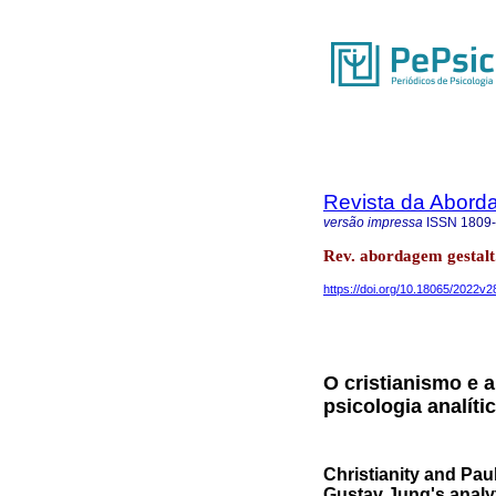
Revista da Abord
versão impressa
ISSN
1809
Rev. abordagem gestalt.
https://doi.org/10.18065/2022v2
O cristianismo e 
psicologia analíti
Christianity and Pau
Gustav Jung's analy