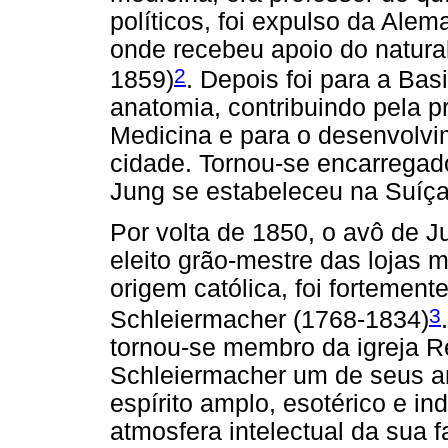
políticos, foi expulso da Alem
onde recebeu apoio do natura
2
1859)
. Depois foi para a Bas
anatomia, contribuindo pela 
Medicina e para o desenvolvi
cidade. Tornou-se encarregado
Jung se estabeleceu na Suíça 
Por volta de 1850, o avô de 
eleito grão-mestre das lojas 
origem católica, foi fortement
3
Schleiermacher (1768-1834)
tornou-se membro da igreja R
Schleiermacher um de seus an
espírito amplo, esotérico e ind
atmosfera intelectual da sua f