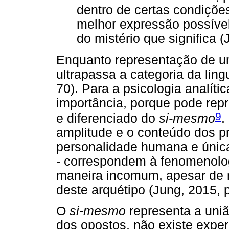
dentro de certas condiçõe
melhor expressão possível
do mistério que significa 
Enquanto representação de u
ultrapassa a categoria da li
70). Para a psicologia analíti
importância, porque pode rep
9
e diferenciado do
si-mesmo
.
amplitude e o conteúdo dos pr
personalidade humana e única,
- correspondem à fenomenolo
maneira incomum, apesar de 
deste arquétipo (Jung, 2015, p
O
si-mesmo
representa a uniã
dos opostos, não existe exper