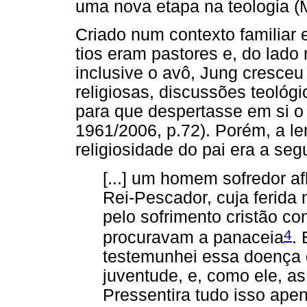
uma nova etapa na teologia (M
Criado num contexto familiar 
tios eram pastores e, do lado
inclusive o avô, Jung cresce
religiosas, discussões teológ
para que despertasse em si o 
1961/2006, p.72). Porém, a l
religiosidade do pai era a seg
[...] um homem sofredor af
Rei-Pescador, cuja ferida 
pelo sofrimento cristão co
4
procuravam a panaceia
.
testemunhei essa doença 
juventude, e, como ele, a
Pressentira tudo isso ape