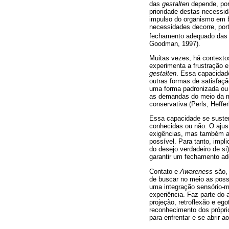
das
gestalten
depende, por 
prioridade destas necessid
impulso do organismo em b
necessidades decorre, por
fechamento adequado da
Goodman, 1997).
Muitas vezes, há contexto
experimenta a frustração 
gestalten
. Essa capacidad
outras formas de satisfaçã
uma forma padronizada ou 
as demandas do meio da me
conservativa (Perls, Heffe
Essa capacidade se susten
conhecidas ou não. O ajust
exigências, mas também a
possível. Para tanto, impl
do desejo verdadeiro de si
garantir um fechamento ade
Contato e
Awareness
são, 
de buscar no meio as poss
uma integração sensório-m
experiência. Faz parte do 
projeção, retroflexão e eg
reconhecimento dos própri
para enfrentar e se abrir a