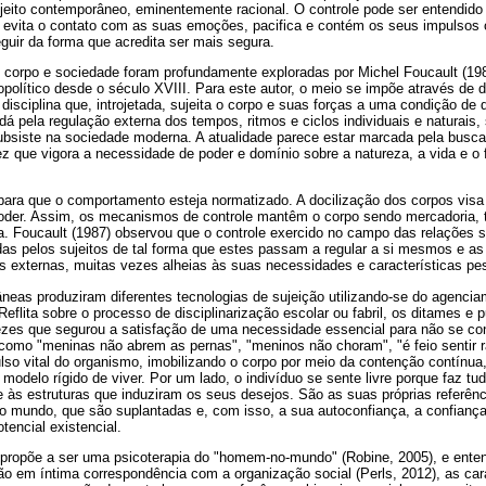
sujeito contemporâneo, eminentemente racional. O controle pode ser entendi
o evita o contato com as suas emoções, pacifica e contém os seus impulsos o
uir da forma que acredita ser mais segura.
, corpo e sociedade foram profundamente exploradas por Michel Foucault (1987
político desde o século XVIII. Para este autor, o meio se impõe através de d
 disciplina que, introjetada, sujeita o corpo e suas forças a uma condição de d
dá pela regulação externa dos tempos, ritmos e ciclos individuais e naturais,
subsiste na sociedade moderna. A atualidade parece estar marcada pela busc
que vigora a necessidade de poder e domínio sobre a natureza, a vida e o fu
para que o comportamento esteja normatizado. A docilização dos corpos visa
 poder. Assim, os mecanismos de controle mantêm o corpo sendo mercadoria, 
. Foucault (1987) observou que o controle exercido no campo das relações s
idas pelos sujeitos de tal forma que estes passam a regular a si mesmos e 
s externas, muitas vezes alheias às suas necessidades e características pe
eas produziram diferentes tecnologias de sujeição utilizando-se do agencia
Reflita sobre o processo de disciplinarização escolar ou fabril, os ditames e 
zes que segurou a satisfação de uma necessidade essencial para não se co
omo "meninas não abrem as pernas", "meninos não choram", "é feio sentir ra
ulso vital do organismo, imobilizando o corpo por meio da contenção contínu
modelo rígido de viver. Por um lado, o indivíduo se sente livre porque faz tu
e às estruturas que induziram os seus desejos. São as suas próprias referê
 no mundo, que são suplantadas e, com isso, a sua autoconfiança, a confianç
otencial existencial.
 propõe a ser uma psicoterapia do "homem-no-mundo" (Robine, 2005), e ent
o em íntima correspondência com a organização social (Perls, 2012), as car