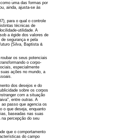
do como uma das formas por
u, ainda, ajusta-se às
), para o qual o controle
istintas técnicas de
ocilidade-utilidade. A
 sob a égide dos valores de
a de segurança e pela
turo (Silva, Baptista &
 roubar os seus potenciais
transformando o corpo-
ociais, especialmente
as suas ações no mundo, a
ssoais.
mento dos desejos e do
publicidade sobre os corpos
nstranger com a situação
iva", entre outras. A
a, ao passo que agencia os
do o que deseja, enquanto
ncias, baseadas nas suas
a na percepção do seu
ende que o comportamento
acterísticas do campo