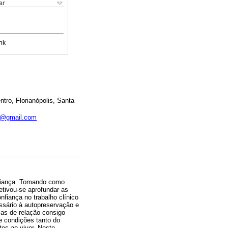
ar
nk
tro, Florianópolis, Santa
ar@gmail.com
nfiança. Tomando como
etivou-se aprofundar as
nfiança no trabalho clínico
ssário à autopreservação e
as de relação consigo
e condições tanto do
tes ao viver. Neste