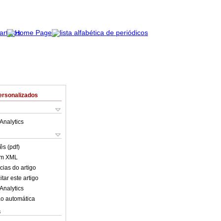
ersonalizados
Analytics
ês (pdf)
em XML
cias do artigo
tar este artigo
Analytics
o automática
s