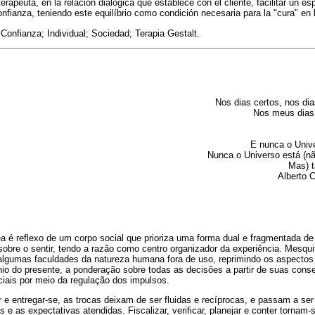
terapeuta, en la relación dialógica que establece con el cliente, facilitar un es
onfianza, teniendo este equilíbrio como condición necesaria para la "cura" en 
 Confianza; Individual; Sociedad; Terapia Gestalt.
Nos dias certos, nos dia
Nos meus dias d
E nunca o Unive
Nunca o Universo está (nã
Mas) 
Alberto 
 é reflexo de um corpo social que prioriza uma forma dual e fragmentada d
obre o sentir, tendo a razão como centro organizador da experiência. Mesqu
 algumas faculdades da natureza humana fora de uso, reprimindo os aspectos 
io do presente, a ponderação sobre todas as decisões a partir de suas cons
iais por meio da regulação dos impulsos.
 e entregar-se, as trocas deixam de ser fluidas e recíprocas, e passam a ser
s e as expectativas atendidas. Fiscalizar, verificar, planejar e conter torna