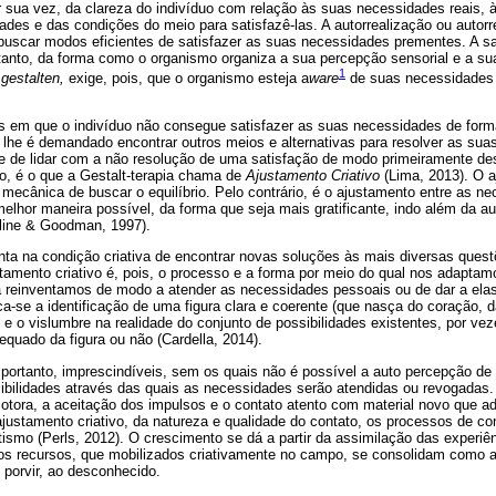
sua vez, da clareza do indivíduo com relação às suas necessidades reais, à
ades e das condições do meio para satisfazê-las. A autorrealização ou autor
uscar modos eficientes de satisfazer as suas necessidades prementes. A sa
tanto, da forma como o organismo organiza a sua percepção sensorial e a s
1
s
gestalten,
exige, pois, que o organismo esteja a
ware
de suas necessidades (
s em que o indivíduo não consegue satisfazer as suas necessidades de form
e lhe é demandado encontrar outros meios e alternativas para resolver as su
e de lidar com a não resolução de uma satisfação de modo primeiramente de
o, é o que a Gestalt-terapia chama de
Ajustamento Criativo
(Lima, 2013). O a
mecânica de buscar o equilíbrio. Pelo contrário, é o ajustamento entre as n
lhor maneira possível, da forma que seja mais gratificante, indo além da a
rline & Goodman, 1997).
ta na condição criativa de encontrar novas soluções às mais diversas quest
amento criativo é, pois, o processo e a forma por meio do qual nos adaptam
 reinventamos de modo a atender as necessidades pessoais ou de dar a ela
ica-se a identificação de uma figura clara e coerente (que nasça do coração, 
) e o vislumbre na realidade do conjunto de possibilidades existentes, por v
quado da figura ou não (Cardella, 2014).
portanto, imprescindíveis, sem os quais não é possível a auto percepção d
ibilidades através das quais as necessidades serão atendidas ou revogadas. 
otora, a aceitação dos impulsos e o contato atento com material novo que 
ajustamento criativo, da natureza e qualidade do contato, os processos de con
otismo (Perls, 2012). O crescimento se dá a partir da assimilação das experiên
os recursos, que mobilizados criativamente no campo, se consolidam como a
o porvir, ao desconhecido.