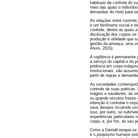
habituais de controle do 
meio das quais o indivídu
demandas do meio para seg
As relações entre controle
é um fenômeno social e bio
controle, dentre as quais a
docilização dos corpos se 
produção e utilidade que 
gestão da ameaça, uma vez 
Alvim, 2015).
A vigilância é permanente 
a serviço do capital e do
potência em corpo-máquina
institucionais, são assum
partir de regras e demanda
As sociedades contemporân
controle de suas práticas. 
magros e saudáveis, às ve
ou quando escutou frases c
intenção é controlar o imp
seus desejos incutindo um 
isso, por outro, se submet
experiências particulares
corpo, e, por fim, do seu p
Como a Gestalt-terapia se
e o psiquismo humano estã