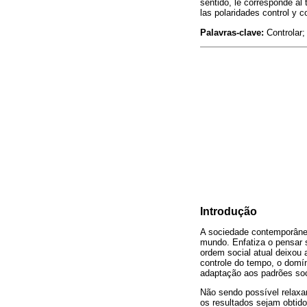
sentido, le corresponde al 
las polaridades control y c
Palavras-clave:
Controlar;
Introdução
A sociedade contemporânea
mundo. Enfatiza o pensar s
ordem social atual deixou
controle do tempo, o domín
adaptação aos padrões soc
Não sendo possível relaxar
os resultados sejam obtido