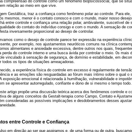
na compreensão do controle como um fenômeno biopsicossocial, que se situa
 em relação ao meio em que vive.
gem Gestáltica, traz a confiança como fenômeno polar ao controle. Para ele,
s mesmos, menor é o contato conosco e com o mundo, maior nosso desejo de
 há entre controle e confiança uma relação polar, ambivalente, suscetível de s
 qualidade do contato do indivíduo consigo e com o mundo. A sensação de con
esta inversamente proporcional ao desejo de controlar.
rvamos como o desejo de controle parece ter expressão na experiência clín
resente, por exemplo, nos ajustamentos neuróticos comuns na clínica contem
tornos alimentares e ansiedade excessiva, dentre outros nos quais, frequent
perda do controle interno e uma busca ávida por controlar o meio. 0s mais dis
ole vinculado à sensação de segurança, de domínio e estabilidade, em decorr
ar todos os tipos de situações ameaçadoras.
hecido, a experiência física do controle em excesso é regularmente de tensã
iência e as emoções são resguardadas ao fórum mais íntimo sobre o qual o su
 exposição emocional é relacionada à humilhação, vulnerabilidade e impotênc
em se apresentar autorregulado, confiante e dono de si mesmo o tempo todo.
, este artigo propõe uma discussão teórica acerca dos fenômenos controle e
ctiva de alguns conceitos da Gestalt-terapia como Campo, Contato e Ajustame
ém consideradas as possíveis implicações e desdobramentos desses ajustam
aneidade.
tos entre Controle e Confiança
so em direção ao ser que aspiramos e, de uma forma ou de outra, buscamos 