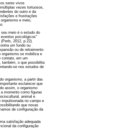
 os seres vivos
múltiplas vezes tortuosos,
ndentes do outro e da
tisfações e frustrações
o organismo e meio,
o.
 seu meio é o estudo do
m eventos psicológicos"
(Perls, 2012, p.22).
contra um fundo ou
xpansão ou de retraimento
o organismo se mobiliza e
de contato, em um
, também, o que possibilita
entando-se nos estudos de
do organismo, a partir das
importante esclarecer que
endo assim, o organismo
to a momento como figuras
ciocultural, animal e
 é impulsionada no campo e
possibilitando que novas
amamos de configuração da
uma satisfação adequada
ncional da configuração