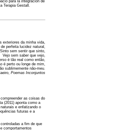
pacio para la integración de
la Terapia Gestalt.
s exteriores da minha vida,
e perfeita lucidez natural,
Sinto sem sentir que sinto,
Vejo sem saber que vejo,
rso é tão real como então,
o é perto ou longe de mim,
tão sublimemente não-meu.
Caeiro,
Poemas Inconjuntos
e compreender as coisas do
ita (2011) aponta como a
naturais e enfatizando o
equências futuras e a
 controladas a fim de que
m-se comportamentos