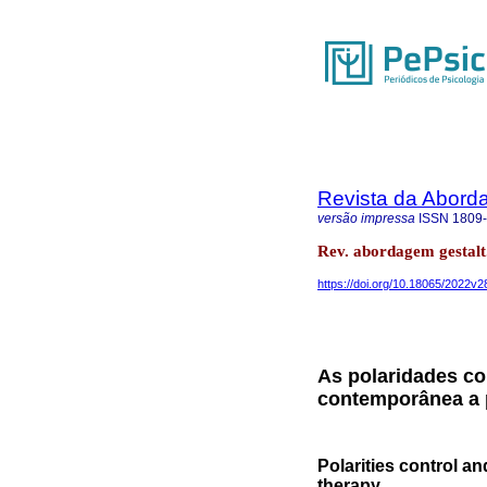
Revista da Abord
versão impressa
ISSN
1809
Rev. abordagem gestalt.
https://doi.org/10.18065/2022v2
As polaridades co
contemporânea a pa
Polarities control an
therapy