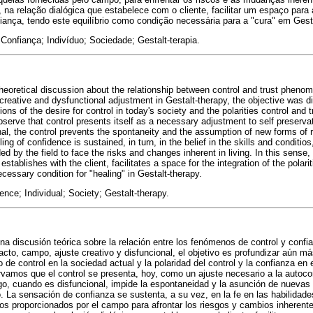
, na relação dialógica que estabelece com o cliente, facilitar um espaço para
fiança, tendo este equilíbrio como condição necessária para a "cura" em Gesta
Confiança; Indivíduo; Sociedade; Gestalt-terapia.
 theoretical discussion about the relationship between control and trust phen
 creative and dysfunctional adjustment in Gestalt-therapy, the objective was 
ions of the desire for control in today's society and the polarities control and tr
bserve that control presents itself as a necessary adjustment to self preservat
l, the control prevents the spontaneity and the assumption of new forms of r
ing of confidence is sustained, in turn, in the belief in the skills and conditios
d by the field to face the risks and changes inherent in living. In this sense, it
 establishes with the client, facilitates a space for the integration of the polarit
cessary condition for "healing" in Gestalt-therapy.
ence; Individual; Society; Gestalt-therapy.
na discusión teórica sobre la relación entre los fenómenos de control y confi
acto, campo, ajuste creativo y disfuncional, el objetivo es profundizar aún má
 de control en la sociedad actual y la polaridad del control y la confianza en e
rvamos que el control se presenta, hoy, como un ajuste necesario a la autoco
o, cuando es disfuncional, impide la espontaneidad y la asunción de nuevas
La sensación de confianza se sustenta, a su vez, en la fe en las habilidade
los proporcionados por el campo para afrontar los riesgos y cambios inherente