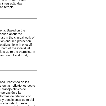
 a integração das
lt-terapia.
omena. Based on the
discuss about the
ust in the clinical work of
ion and self protection.
elationship with oneself
, both of the individual
 is up to the therapist, in
ies control and trust,
anza. Partiendo de las
s en las reflexiones sobre
l trabajo clínico del
nservación y la
 formas de relación con
s y condiciones tanto del
s a la vida. En este