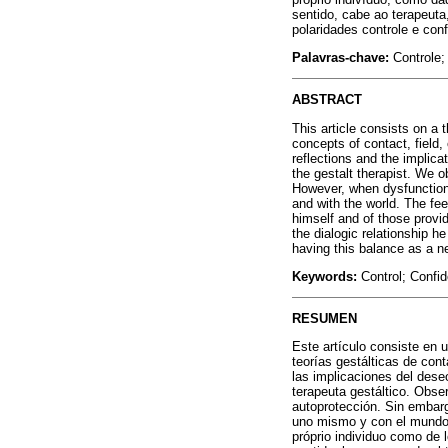
sentido, cabe ao terapeuta
polaridades controle e con
Palavras-chave:
Controle; 
ABSTRACT
This article consists on a
concepts of contact, field,
reflections and the implicat
the gestalt therapist. We o
However, when dysfunctiona
and with the world. The feel
himself and of those provide
the dialogic relationship he
having this balance as a ne
Keywords:
Control; Confid
RESUMEN
Este artículo consiste en u
teorías gestálticas de cont
las implicaciones del deseo
terapeuta gestáltico. Obse
autoprotección. Sin embarg
uno mismo y con el mundo. 
próprio individuo como de 