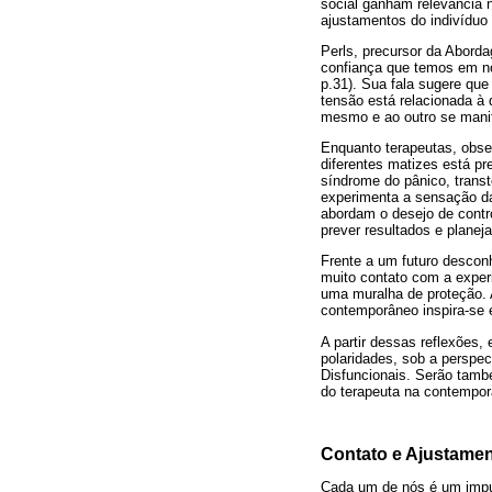
social ganham relevância 
ajustamentos do indivíduo
Perls, precursor da Aborda
confiança que temos em nó
p.31). Sua fala sugere que
tensão está relacionada à
mesmo e ao outro se manif
Enquanto terapeutas, obse
diferentes matizes está p
síndrome do pânico, trans
experimenta a sensação da 
abordam o desejo de contr
prever resultados e planej
Frente a um futuro descon
muito contato com a exper
uma muralha de proteção. A
contemporâneo inspira-se 
A partir dessas reflexões
polaridades, sob a perspe
Disfuncionais. Serão tamb
do terapeuta na contempor
Contato e Ajustamen
Cada um de nós é um impul