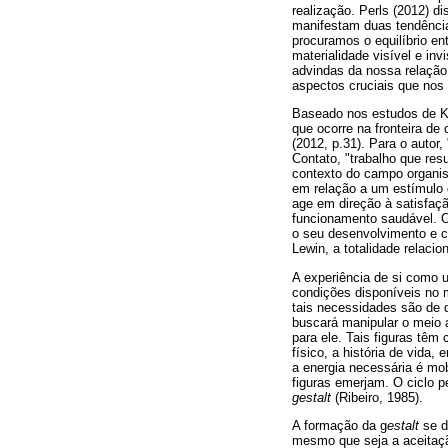
realização. Perls (2012) d
manifestam duas tendência
procuramos o equilíbrio e
materialidade visível e in
advindas da nossa relação
aspectos cruciais que nos
Baseado nos estudos de Ku
que ocorre na fronteira de
(2012, p.31). Para o autor
Contato, "trabalho que res
contexto do campo organis
em relação a um estímulo 
age em direção à satisfaçã
funcionamento saudável. 
o seu desenvolvimento e 
Lewin, a totalidade relaci
A experiência de si como u
condições disponíveis no 
tais necessidades são de di
buscará manipular o meio 
para ele. Tais figuras têm
físico, a história de vida
a energia necessária é mobi
figuras emerjam. O ciclo 
gestalt
(Ribeiro, 1985).
A formação da g
estalt
se d
mesmo que seja a aceitaçã