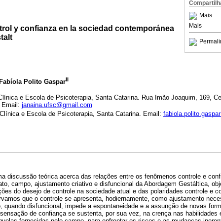
Compartilh
Mais
Mais
trol y confianza en la sociedad contemporánea
talt
Permali
II
 Fabíola Polito Gaspar
línica e Escola de Psicoterapia, Santa Catarina. Rua Imão Joaquim, 169, Cen
. Email:
janaina.ufsc@gmail.com
Clínica e Escola de Psicoterapia, Santa Catarina. Email:
fabiola.polito.gasp
ma discussão teórica acerca das relações entre os fenômenos controle e co
to, campo, ajustamento criativo e disfuncional da Abordagem Gestáltica, obj
ções do desejo de controle na sociedade atual e das polaridades controle e co
ervamos que o controle se apresenta, hodiernamente, como ajustamento nece
o, quando disfuncional, impede a espontaneidade e a assunção de novas form
nsação de confiança se sustenta, por sua vez, na crença nas habilidades 
quelas fornecidas pelo campo, para enfrentar os riscos e as mudanças ineren