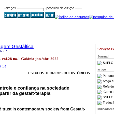
agem Gestáltica
Serviços P
-6867
Journal
 vol.28 no.1 Goiânia jan./abr. 2022
SciELO 
8n1.6
artigo
ESTUDOS TEÓRICOS OU HISTÓRICOS
Portugu
Artigo 
Referên
ntrole e confiança na sociedade
Como ci
rtir da gestalt-terapia
SciELO 
Traduçã
d trust in contemporary society from Gestalt-
Indicadore