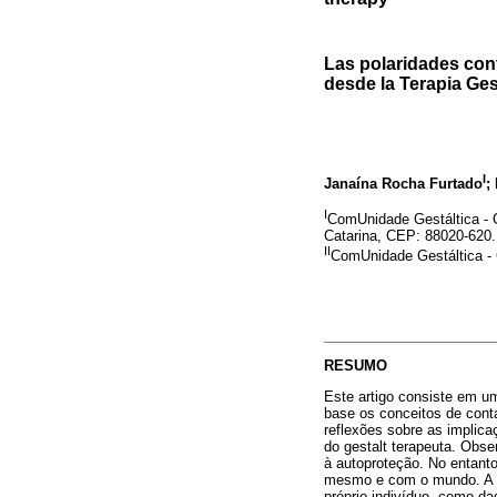
Las polaridades con
desde la Terapia Ges
I
Janaína Rocha Furtado
;
I
ComUnidade Gestáltica - C
Catarina, CEP: 88020-620
II
ComUnidade Gestáltica - 
RESUMO
Este artigo consiste em u
base os conceitos de conta
reflexões sobre as implica
do gestalt terapeuta. Obs
à autoproteção. No entant
mesmo e com o mundo. A se
próprio indivíduo, como da