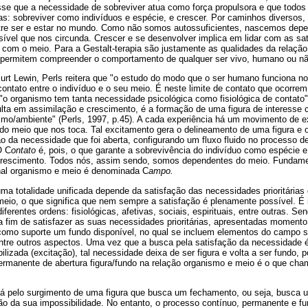
isse que a necessidade de sobreviver atua como força propulsora e que todos
s: sobreviver como indivíduos e espécie, e crescer. Por caminhos diversos, 
ntre ser e estar no mundo. Como não somos autossuficientes, nascemos depe
visível que nos circunda. Crescer e se desenvolver implica em lidar com as sa
 com o meio. Para a Gestalt-terapia são justamente as qualidades da relaçã
 permitem compreender o comportamento de qualquer ser vivo, humano ou nã
rt Lewin, Perls reitera que "o estudo do modo que o ser humano funciona no
 contato entre o indivíduo e o seu meio. É neste limite de contato que ocorre
, "o organismo tem tanta necessidade psicológica como fisiológica de contato" 
ulta em assimilação e crescimento, é a formação de uma figura de interesse 
mo/ambiente" (Perls, 1997, p.45). A cada experiência há um movimento de e
do meio que nos toca. Tal excitamento gera o delineamento de uma figura e 
o da necessidade que foi aberta, configurando um fluxo fluido no processo 
O C
ontato
é, pois, o que garante a sobrevivência do indivíduo como espécie e
crescimento. Todos nós, assim sendo, somos dependentes do meio. Fundam
onal organismo e meio é denominada C
ampo.
ma totalidade unificada depende da satisfação das necessidades prioritárias 
meio, o que significa que nem sempre a satisfação é plenamente possível. É 
ferentes ordens: fisiológicas, afetivas, sociais, espirituais, entre outras. S
a fim de satisfazer as suas necessidades prioritárias, apresentadas momen
 como suporte um fundo disponível, no qual se incluem elementos do campo so
, entre outros aspectos. Uma vez que a busca pela satisfação da necessidade
lizada (excitação), tal necessidade deixa de ser figura e volta a ser fundo, 
permanente de abertura figura/fundo na relação organismo e meio é o que ch
á pelo surgimento de uma figura que busca um fechamento, ou seja, busca 
o da sua impossibilidade. No entanto, o processo contínuo, permanente e fu