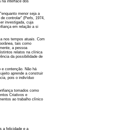
 na interface dos
 "enquanto menor seja a
 controlar" (Perls, 1974,
er investigada, cuja
fiança em relação a si
ica nos tempos atuais. Com
porânea, tais como
emente, a pessoa
tintos relatos na clínica
ência da possibilidade de
o e contenção. Não há
jeito aprende a construir
ia, pois o indivíduo
 confiança tomados como
ntos Criativos e
entos ao trabalho clínico
a felicidade e a