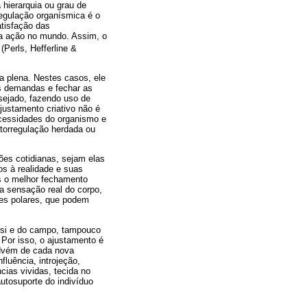
 hierarquia ou grau de
regulação organísmica é o
tisfação das
ua ação no mundo. Assim, o
Perls, Hefferline &
a plena. Nestes casos, ele
as demandas e fechar as
sejado, fazendo uso de
justamento criativo não é
ecessidades do organismo e
utorregulação herdada ou
ões cotidianas, sejam elas
os à realidade e suas
s o melhor fechamento
da sensação real do corpo,
ezes polares, que podem
e si e do campo, tampouco
Por isso, o ajustamento é
advém de cada nova
fluência, introjeção,
cias vividas, tecida no
utosuporte do indivíduo