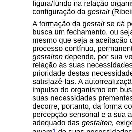
figura/fundo na relação orga
configuração da
gestalt
(Ribei
A formação da g
estalt
se dá p
busca um fechamento, ou sej
mesmo que seja a aceitação d
processo contínuo, permanent
gestalten
depende, por sua ve
relação às suas necessidades 
prioridade destas necessidad
satisfazê-las. A autorrealiza
impulso do organismo em busc
suas necessidades prementes
decorre, portanto, da forma 
percepção sensorial e a sua 
adequado das
gestalten,
exige
1
a
ware
de suas necessidades 