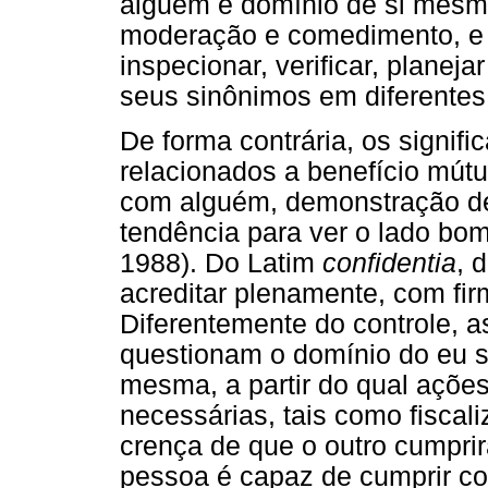
alguém e domínio de si mesm
moderação e comedimento, e às
inspecionar, verificar, planej
seus sinônimos em diferentes 
De forma contrária, os signif
relacionados a benefício mút
com alguém, demonstração de 
tendência para ver o lado bom
1988). Do Latim
confidentia
, 
acreditar plenamente, com fir
Diferentemente do controle, a
questionam o domínio do eu s
mesma, a partir do qual açõe
necessárias, tais como fiscaliz
crença de que o outro cumprir
pessoa é capaz de cumprir co