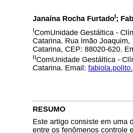
I
Janaína Rocha Furtado
; Fa
I
ComUnidade Gestáltica - Clín
Catarina. Rua Imão Joaquim, 1
Catarina, CEP: 88020-620. E
II
ComUnidade Gestáltica - Clí
Catarina. Email:
fabiola.poli
RESUMO
Este artigo consiste em uma 
entre os fenômenos controle