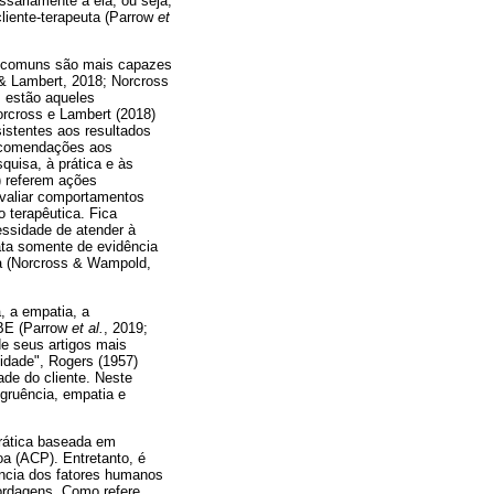
ssariamente a ela; ou seja,
liente-terapeuta (Parrow
et
es comuns são mais capazes
 & Lambert, 2018; Norcross
 estão aqueles
rcross e Lambert (2018)
istentes aos resultados
recomendações aos
quisa, à prática e às
) referem ações
 avaliar comportamentos
o terapêutica. Fica
ssidade de atender à
rata somente de evidência
da (Norcross & Wampold,
, a empatia, a
PBE (Parrow
et al.
, 2019;
e seus artigos mais
lidade", Rogers (1957)
de do cliente. Neste
ngruência, empatia e
prática baseada em
a (ACP). Entretanto, é
ância dos fatores humanos
bordagens. Como refere