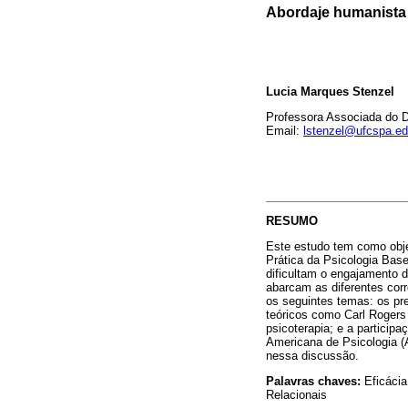
Abordaje humanista e
Lucia Marques Stenzel
Professora Associada do D
Email:
lstenzel@ufcspa.ed
RESUMO
Este estudo tem como obj
Prática da Psicologia Bas
dificultam o engajamento 
abarcam as diferentes cor
os seguintes temas: os pr
teóricos como Carl Rogers
psicoterapia; e a partici
Americana de Psicologia (
nessa discussão.
Palavras chaves:
Eficácia
Relacionais