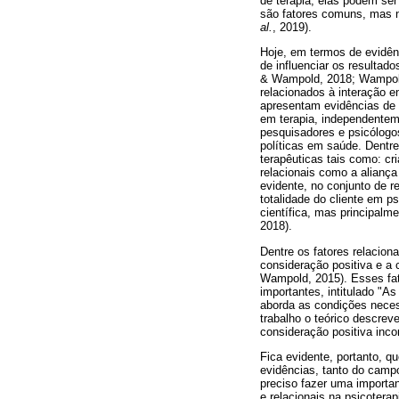
de terapia, elas podem ser
são fatores comuns, mas n
al.
, 2019).
Hoje, em termos de evidên
de influenciar os resultad
& Wampold, 2018; Wampold,
relacionados à interação en
apresentam evidências de q
em terapia, independente
pesquisadores e psicólogos
políticas em saúde. Dentr
terapêuticas tais como: cr
relacionais como a aliança
evidente, no conjunto de 
totalidade do cliente em p
científica, mas principal
2018).
Dentre os fatores relacion
consideração positiva e 
Wampold, 2015). Esses fa
importantes, intitulado "A
aborda as condições neces
trabalho o teórico descrev
consideração positiva inco
Fica evidente, portanto, q
evidências, tanto do camp
preciso fazer uma importa
e relacionais na psicotera