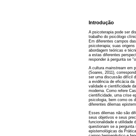
Introdução
A psicoterapia pode ser di
trabalho do psicólogo clíni
Em diferentes campos das
psicoterapia; suas origens 
abordagem teóricas e técn
a estas diferentes perspec
responder à pergunta se "
A cultura
mainstream
em p
(Soares, 2011), correspon
ser uma discussão difícil 
a evidência de eficácia da
validade e cientificidade 
moderna. Como refere Casta
cientificidade, uma crise 
psicologia, bem como os di
diferentes dilemas epistem
Esses dilemas não são dife
seus objetivos e seus prec
funcionalidade e utilidade
questionam se a pergunta 
epistemológicas da Prátic
campo hermenêutico e feno