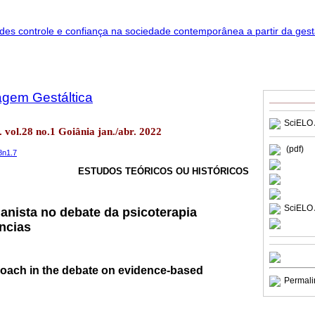
agem Gestáltica
SciELO 
 vol.28 no.1 Goiânia jan./abr. 2022
(pdf)
8n1.7
ESTUDOS TEÓRICOS OU HISTÓRICOS
SciELO 
nista no debate da psicoterapia
ncias
oach in the debate on evidence-based
Permali