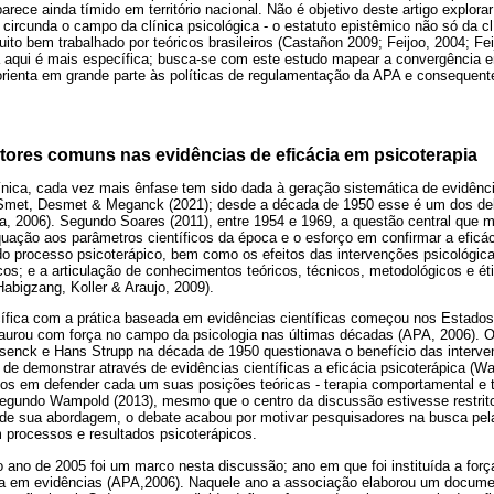
ece ainda tímido em território nacional. Não é objetivo deste artigo explorar 
 circunda o campo da clínica psicológica - o estatuto epistêmico não só da cl
ito bem trabalhado por teóricos brasileiros (Castañon 2009; Feijoo, 2004; Fe
a aqui é mais específica; busca-se com este estudo mapear a convergência 
ienta em grande parte às políticas de regulamentação da APA e consequent
.
atores comuns nas evidências de eficácia em psicoterapia
ínica, cada vez mais ênfase tem sido dada à geração sistemática de evidênci
e Smet, Desmet & Meganck (2021); desde a década de 1950 esse é um dos de
a, 2006). Segundo Soares (2011), entre 1954 e 1969, a questão central que 
uação aos parâmetros científicos da época e o esforço em confirmar a eficác
do processo psicoterápico, bem como os efeitos das intervenções psicológic
cos; e a articulação de conhecimentos teóricos, técnicos, metodológicos e é
abigzang, Koller & Araujo, 2009).
fica com a prática baseada em evidências científicas começou nos Estados 
aurou com força no campo da psicologia nas últimas décadas (APA, 2006). 
senck e Hans Strupp na década de 1950 questionava o benefício das interve
a de demonstrar através de evidências científicas a eficácia psicoterápica (
s em defender cada um suas posições teóricas - terapia comportamental e t
egundo Wampold (2013), mesmo que o centro da discussão estivesse restrit
e de sua abordagem, o debate acabou por motivar pesquisadores na busca pela
 processos e resultados psicoterápicos.
ano de 2005 foi um marco nesta discussão; ano em que foi instituída a força
a em evidências (APA,2006). Naquele ano a associação elaborou um document