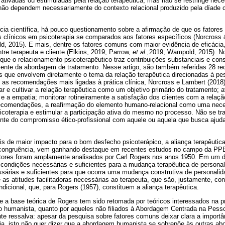
 ativadas ou estimuladas pela relação terapêutica, mas não se restringe nece
ão dependem necessariamente do contexto relacional produzido pela díade c
cia científica, há pouco questionamento sobre a afirmação de que os fator
os clínicos em psicoterapia se comparados aos fatores específicos (Norcross
 2015). E mais, dentre os fatores comuns com maior evidência de eficácia,
tre terapeuta e cliente (Elkins, 2019; Parrow,
et al.,
2019; Wampold, 2015). No
ue o relacionamento psicoterapêutico traz contribuições substanciais e cons
mente da abordagem de tratamento. Nesse artigo, são também referidas 28 
 que envolvem diretamente o tema da relação terapêutica direcionadas à pes
e as recomendações mais ligadas à prática clínica, Norcross e Lambert (2018
iar e cultivar a relação terapêutica como um objetivo primário do tratamento;
 e a empatia; monitorar rotineiramente a satisfação dos clientes com a relaçã
recomendações, a reafirmação do elemento humano-relacional como uma nece
sicoterapia e estimular a participação ativa do mesmo no processo. Não se t
mente do compromisso ético-profissional com aquele ou aquela que busca aju
ais de maior impacto para o bom desfecho psicoterápico, a aliança terapêutica
a congruência, vem ganhando destaque em recentes estudos no campo da P
tores foram amplamente analisados por Carl Rogers nos anos 1950. Em um d
s condições necessárias e suficientes para a mudança terapêutica de persona
sárias e suficientes para que ocorra uma mudança construtiva de personalida
e as atitudes facilitadoras necessárias ao terapeuta, que são, justamente, co
ndicional, que, para Rogers (1957), constituem a aliança terapêutica.
ue a base teórica de Rogers tem sido retomada por teóricos interessados na 
o humanista, quanto por aqueles não filiados à Abordagem Centrada na Pesso
nte ressalva: apesar da pesquisa sobre fatores comuns deixar clara a import
pia, isto não quer dizer que a abordagem humanista se sobrepõe às outras a