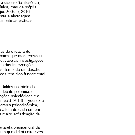
a discussão filosófica,
ínica, mas da própria
ijoo & Goto, 2016;
entre a abordagem
emente as práticas
as de eficácia de
bates que mais cresceu
motivava as investigações
ia das intervenções.
as, tem sido um desafio
ticos tem sido fundamental
Unidos no início do
O debate polêmico e
nções psicológicas e a
Wampold, 2013). Eysenck e
erapia psicodinâmica,
o à luta de cada um em
 maior sofisticação da
-tarefa presidencial da
o que definiu diretrizes