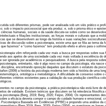
scutida sob diferentes prismas, pode ser analisada sob um viés prático e profi
co; sob o impacto psicossocial que ela produz; e, sob o prisma ético e episte
 ciências humanas, sociais e da saúde discute-se sobre como se desenvolv
intelectuais e filiações institucionais; as forças morais e culturais que a mol
icas que se desenvolvem ao longo da história e suas variações sociocultura
tivas de discussão sobre a psicoterapia, existe uma que se filia ao tema da 
o que fazemos" e "como fazemos" tem produzido efeito e alívio para o sofri
sicoterapia vêm reforçando cada vez mais a busca por respostas sobre sua f
dendo aos apelos de uma sociedade cada vez mais voltada à excelência do 
de ser ignorada por acadêmicos e pesquisadores. A busca pela resposta sobre
 psicoterapia, entretanto, não é algo novo no campo da psicologia; ela nasce
da disciplina, encontrando oposição daqueles que discutem o estatuto da psic
ñon (2009) a história da psicologia moderna tem sido a história de uma long
epistemológica, ontológica e metodológica. A dificuldade de consenso sobre o 
ferentes critérios existentes para a validação da sua produção científica col
ológicos.
rentes no campo da psicoterapia; a prática psicoterápica não está livre de d
eitos de validade. Existem teóricos que discutem se há relevância filosófica
 da psicoterapia (Berg, 2019; Berg, 2020; Feijoo, 2004). Os representantes d
sobre a eficácia deveria compor o campo do cuidado humano e emocional, cr
a Psicoterápica Baseada em Evidências (PPBE) e propondo uma análise da clín
menológico (Berg 2019; Berg, 2020). Feijoo (2004), ao questionar as bases