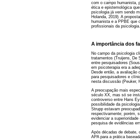
com o campo humanista, par
ética e epistemológica que
psicologia já vem sendo mu
Holanda, 2019). A propost
humanista e a PPBE que or
profissionais da psicologia
A importância dos f
No campo da psicologia cl
tratamentos (Truijens, D
entre pesquisadores (Sous
em psicoterapia era a adeq
Desde então, a avaliação 
para pesquisadores e clíni
nesta discussão (Peuker, H
A preocupação mais especí
século XX, mas só se inst
controverso entre Hans Ey
possibilidade da psicologi
Strupp estavam preocupado
respectivamente; porém, s
evidenciar a superioridad
pesquisa de evidências em
Após décadas de debate, o 
APA para a prática basead