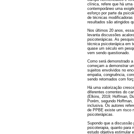
clínica, refere que há um
contemporâneo uma exigênc
esforço por parte da psico
de técnicas modificadoras
resultados são atingidos 
Nos últimos 20 anos, essa
levanta discussões acalor
psicoterápicas. As pesqu
técnica psicoterápica em 
quase um século em pesquis
vem sendo questionado.
Como será demonstrado a s
começam a demonstrar um e
sujeitos envolvidos no enc
empatia, congruência, cons
sendo retomados com forç
Há uma valorização cresce
diferentes correntes do ca
(Elkins, 2019; Hoffman, D
Porém, segundo Hoffman, Di
inclusiva. Os autores refe
de PPBE existe um risco m
psicoterápicas.
Supondo que a discussão p
psicoterapia, quanto para
estudo objetiva estimular 