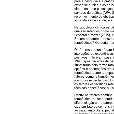
para a pesquisa e a prática
expertise clínica e as car
científicas que psicólogo
campos de prática (APA, 2
reconhecimento da eficáci
às políticas de saúde, e à
Na psicologia clínica estu
que são referidos como mé
Leonardi e Meyer (2015), 
Seriam os fatores transve
terapêuticos? Ou seriam a
Os fatores comuns foram h
interações ou experiências
positivos, não eram passí
1990, após décadas de pes
substituído pelo termo fa
opções e orientações teóri
terapêutica; como a empati
fatores comuns também eng
(como as expectativas do 
os fatores específicos ref
técnicas específicas; ou 
Dentre os fatores comuns,
terapêutica; ou seja, prod
diferenciação entre fatore
existem fatores comuns in
ao tratamento. As expectat