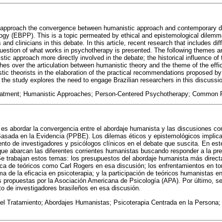
to approach the convergence between humanistic approach and contemporary 
gy (EBPP). This is a topic permeated by ethical and epistemological dilemma
nd clinicians in this debate. In this article, recent research that includes di
uestion of what works in psychotherapy is presented. The following themes are
ic approach more directly involved in the debate; the historical influence of
ashes over the articulation between humanistic theory and the theme of the eff
istic theorists in the elaboration of the practical recommendations proposed 
 the study explores the need to engage Brazilian researchers in this discussi
eatment; Humanistic Approaches; Person-Centered Psychotherapy; Common Fa
o es abordar la convergencia entre el abordaje humanista y las discusiones 
 Basada en la Evidencia (PPBE). Los dilemas éticos y epistemológicos implic
ento de investigadores y psicólogos clínicos en el debate que suscita. En est
que abarcan las diferentes corrientes humanistas buscando responder a la pr
Se trabajan estos temas: los presupuestos del abordaje humanista más direc
rica de teóricos como Carl Rogers en esa discusión; los enfrentamientos en tor
ma de la eficacia en psicoterapia; y la participación de teóricos humanistas en
 propuestas por la Asociación Americana de Psicología (APA). Por último, se
 de investigadores brasileños en esa discusión.
el Tratamiento; Abordajes Humanistas; Psicoterapia Centrada en la Persona