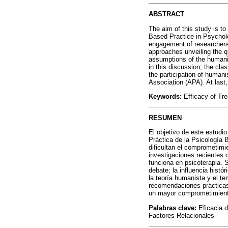
ABSTRACT
The aim of this study is 
Based Practice in Psycholo
engagement of researchers a
approaches unveiling the q
assumptions of the humanist
in this discussion; the cl
the participation of human
Association (APA). At last,
Keywords:
Efficacy of Tr
RESUMEN
El objetivo de este estudi
Práctica de la Psicología
dificultan el comprometimi
investigaciones recientes 
funciona en psicoterapia. 
debate; la influencia histó
la teoría humanista y el te
recomendaciones prácticas
un mayor comprometimiento
Palabras clave:
Eficacia d
Factores Relacionales