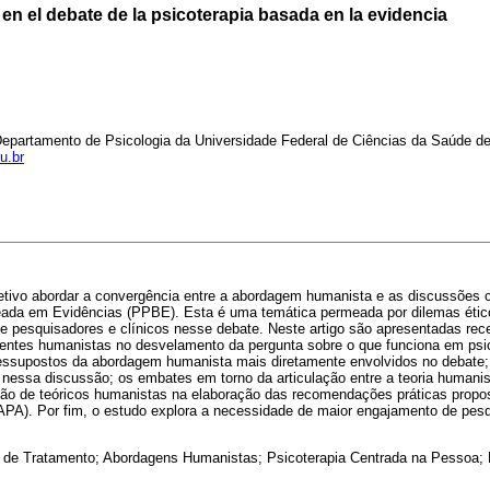
n el debate de la psicoterapia basada en la evidencia
epartamento de Psicologia da Universidade Federal de Ciências da Saúde d
u.br
etivo abordar a convergência entre a abordagem humanista e as discussões
eada em Evidências (PPBE). Esta é uma temática permeada por dilemas étic
de pesquisadores e clínicos nesse debate. Neste artigo são apresentadas re
rentes humanistas no desvelamento da pergunta sobre o que funciona em psic
essupostos da abordagem humanista mais diretamente envolvidos no debate; a
 nessa discussão; os embates em torno da articulação entre a teoria humanis
pação de teóricos humanistas na elaboração das recomendações práticas prop
APA). Por fim, o estudo explora a necessidade de maior engajamento de pesq
 de Tratamento; Abordagens Humanistas; Psicoterapia Centrada na Pessoa;