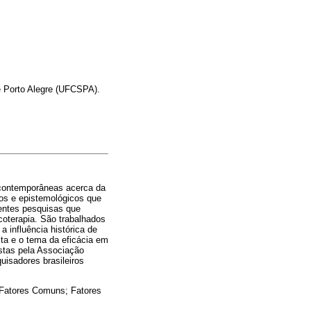
e Porto Alegre (UFCSPA).
 contemporâneas acerca da
os e epistemológicos que
centes pesquisas que
oterapia. São trabalhados
 influência histórica de
ta e o tema da eficácia em
ostas pela Associação
uisadores brasileiros
 Fatores Comuns; Fatores