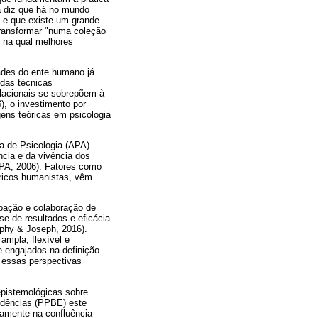
a diz que há no mundo
 e que existe um grande
 transformar "numa coleção
 na qual melhores
ades do ente humano já
 das técnicas
lacionais se sobrepõem à
, o investimento por
gens teóricas em psicologia
a de Psicologia (APA)
cia e da vivência dos
APA, 2006). Fatores como
óricos humanistas, vêm
ipação e colaboração de
se de resultados e eficácia
rphy & Joseph, 2016).
ampla, flexível e
e engajados na definição
a essas perspectivas
epistemológicas sobre
idências (PPBE) este
icamente na confluência