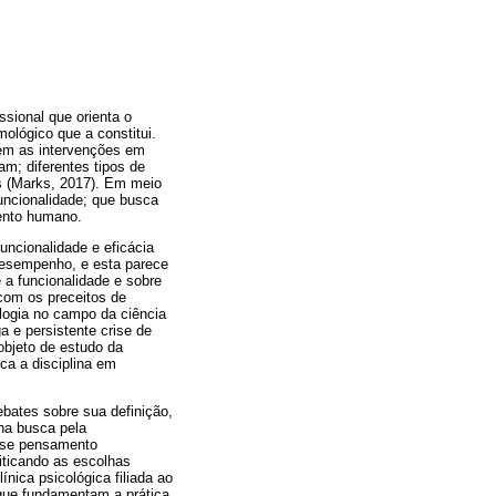
ssional que orienta o
mológico que a constitui.
em as intervenções em
dam; diferentes tipos de
is (Marks, 2017). Em meio
funcionalidade; que busca
mento humano.
uncionalidade e eficácia
desempenho, e esta parece
 a funcionalidade e sobre
 com os preceitos de
ologia no campo da ciência
a e persistente crise de
objeto de estudo da
oca a disciplina em
ebates sobre sua definição,
 na busca pela
esse pensamento
iticando as escolhas
ica psicológica filiada ao
 que fundamentam a prática