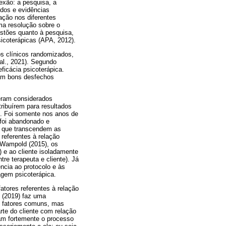
lexão: a pesquisa, a
udos e evidências
ação nos diferentes
ma resolução sobre o
stões quanto à pesquisa,
sicoterápicas (APA, 2012).
os clínicos randomizados,
al., 2021). Segundo
icácia psicoterápica.
nam bons desfechos
 eram considerados
ribuírem para resultados
). Foi somente nos anos de
 foi abandonado e
s que transcendem as
referentes à relação
e Wampold (2015), os
 e ao cliente isoladamente
e terapeuta e cliente). Já
ncia ao protocolo e às
agem psicoterápica.
tores referentes à relação
. (2019) faz uma
de fatores comuns, mas
te do cliente com relação
iam fortemente o processo