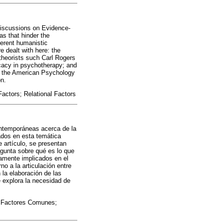
discussions on Evidence-
s that hinder the
fferent humanistic
 dealt with here: the
 theorists such Carl Rogers
icacy in psychotherapy; and
by the American Psychology
on.
ctors; Relational Factors
contemporáneas acerca de la
ados en esta temática
e artículo, se presentan
egunta sobre qué es lo que
tamente implicados en el
no a la articulación entre
 la elaboración de las
 explora la necesidad de
; Factores Comunes;