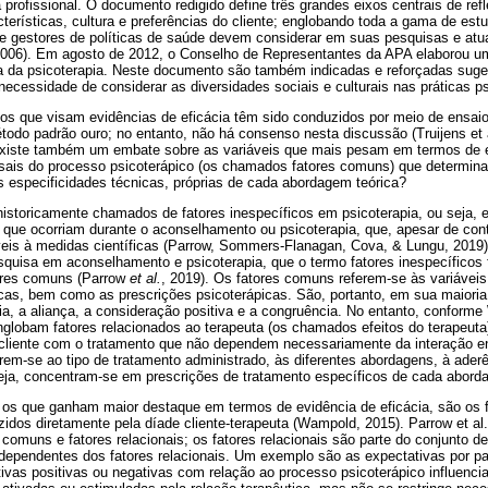
 profissional. O documento redigido define três grandes eixos centrais de ref
acterísticas, cultura e preferências do cliente; englobando toda a gama de est
s e gestores de políticas de saúde devem considerar em suas pesquisas e atu
006). Em agosto de 2012, o Conselho de Representantes da APA elaborou u
a da psicoterapia. Neste documento são também indicadas e reforçadas suge
 necessidade de considerar as diversidades sociais e culturais nas práticas p
dos que visam evidências de eficácia têm sido conduzidos por meio de ensai
todo padrão ouro; no entanto, não há consenso nesta discussão (Truijens et 
existe também um embate sobre as variáveis que mais pesam em termos de ef
rsais do processo psicoterápico (os chamados fatores comuns) que determi
s especificidades técnicas, próprias de cada abordagem teórica?
istoricamente chamados de fatores inespecíficos em psicoterapia, ou seja,
 que ocorriam durante o aconselhamento ou psicoterapia, que, apesar de cont
veis à medidas científicas (Parrow, Sommers-Flanagan, Cova, & Lungu, 2019
quisa em aconselhamento e psicoterapia, que o termo fatores inespecíficos
tores comuns (Parrow
et al.
, 2019). Os fatores comuns referem-se às variávei
cas, bem como as prescrições psicoterápicas. São, portanto, em sua maioria 
a, a aliança, a consideração positiva e a congruência. No entanto, conform
lobam fatores relacionados ao terapeuta (os chamados efeitos do terapeuta)
cliente com o tratamento que não dependem necessariamente da interação entr
erem-se ao tipo de tratamento administrado, às diferentes abordagens, à aderê
seja, concentram-se em prescrições de tratamento específicos de cada abord
 os que ganham maior destaque em termos de evidência de eficácia, são os fa
uzidos diretamente pela díade cliente-terapeuta (Wampold, 2015). Parrow et al
s comuns e fatores relacionais; os fatores relacionais são parte do conjunto 
dependentes dos fatores relacionais. Um exemplo são as expectativas por par
ivas positivas ou negativas com relação ao processo psicoterápico influenc