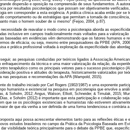
a grande dispersão e oposição na compreensão de seus fundamentos. A autor
ia por resultados psicoterápicos que possam ser objetivamente verificados,
logia em corresponder a esta exigência. A prática clínica acaba então por se
 do comportamento ou de estratégias que permitam a tomada de consciência,
quanto mais o homem souber de si mesmo" (Feijoo, 2004, p.87).
 necessidade de reavaliar o modo como a psicoterapia aborda as especificid
adas inclusive em campos tradicionalmente mais voltados para a valorização
isas baseadas em evidências vêm demonstrando que os fatores humanos e re
termos de eficácia; ou seja, mesmo entre pesquisadores da PPBE (APA, 2006)
a e prática profissional voltada à exploração da especificidade das aborda
eguir, as pesquisas conduzidas por teóricos ligados à Associação American
nfraquecimento da técnica e uma maior valorização da relação, da experiên
ontro terapêutico como os principais vetores para o sucesso psicoterápico (
ideração positiva e atitudes do terapeuta, historicamente valorizados por te
a nas pesquisas e recomendações da APA (Wampold, 2015).
nte do trabalho iniciado por Carl Rogers (1902/1987) e uma exponente partic
mpo humanista e existencial na pesquisa em psicoterapia que envolve a análi
ias, & Soholm, 2012; Angus, Watson, Elliott, Schneider, & Timulak, 2015; Mu
as, e Soholm (2012) é importante que esta participação e colaboração seja 
rem que se os psicólogos existenciais e humanistas não estiverem ativament
aior de que ela venha a ser definida de uma forma tendenciosa e contrária 
roposta aqui possa acrescentar elementos tanto para as reflexões éticas e 
 novos estudos brasileiros no campo da Prática da Psicologia Baseada em Ev
e dar visibilidade teórica principalmente para o debate da PPBE que, especif