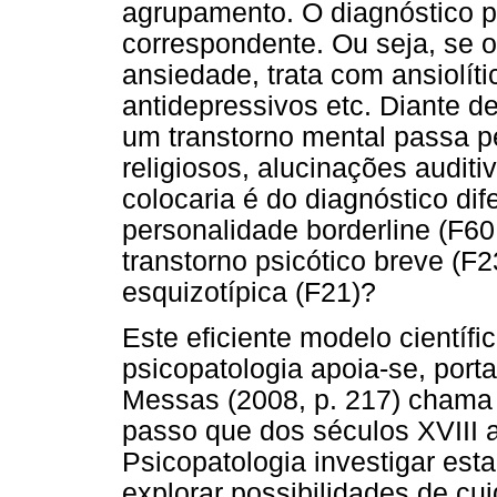
agrupamento. O diagnóstico p
correspondente. Ou seja, se o
ansiedade, trata com ansiolít
antidepressivos etc. Diante d
um transtorno mental passa pel
religiosos, alucinações audit
colocaria é do diagnóstico dif
personalidade borderline (F60.
transtorno psicótico breve (F
esquizotípica (F21)?
Este eficiente modelo científi
psicopatologia apoia-se, port
Messas (2008, p. 217) chama 
passo que dos séculos XVIII 
Psicopatologia investigar est
explorar possibilidades de cu