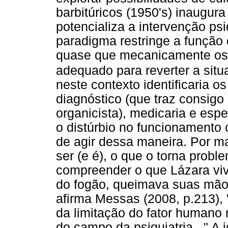
barbitúricos (1950's) inaugur
potencializa a intervenção psi
paradigma restringe a função d
quase que mecanicamente os 
adequado para reverter a sit
neste contexto identificaria 
diagnóstico (que traz consigo
organicista), medicaria e espe
o distúrbio no funcionamento 
de agir dessa maneira. Por m
ser (e é), o que o torna prob
compreender o que Lázara vi
do fogão, queimava suas mãos
afirma Messas (2008, p.213), 
da limitação do fator humano
do campo da psiquiatria..." A 