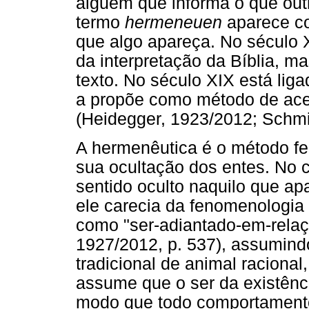
alguém que informa o que outr
termo
hermeneuen
aparece co
que algo apareça. No século X
da interpretação da Bíblia, m
texto. No século XIX está liga
a propõe como método de aces
(Heidegger, 1923/2012; Schmi
A hermenêutica é o método fe
sua ocultação dos entes. No c
sentido oculto naquilo que a
ele carecia da fenomenologia
como "ser-adiantado-em-rela
1927/2012, p. 537), assumind
tradicional de animal raciona
assume que o ser da existênc
modo que todo comportamento