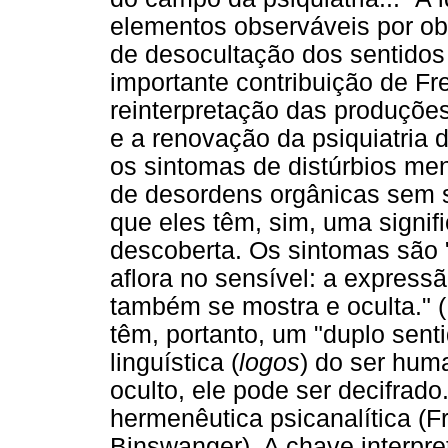
elementos observáveis por obs
de desocultação dos sentidos
importante contribuição de Fre
reinterpretação das produções
e a renovação da psiquiatria 
os sintomas de distúrbios me
de desordens orgânicas sem s
que eles têm, sim, uma signif
descoberta. Os sintomas são 
aflora no sensível: a express
também se mostra e oculta." (
têm, portanto, um "duplo sent
linguística (
logos
) do ser hum
oculto, ele pode ser decifrado
hermenêutica psicanalítica (F
Binswanger). A chave interpret