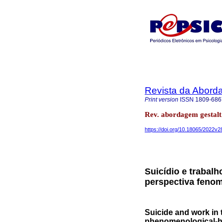
Revista da Abord
Print version
ISSN
1809-686
Rev. abordagem gestalt.
https://doi.org/10.18065/2022v2
Suicídio e trabalh
perspectiva feno
Suicide and work in 
phenomenological-h