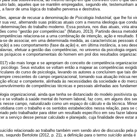
outro lado, aqueles que se mantêm empregados, segundo ele, testemunham a
 a favor de uma lógica do trabalho perversa e destrutiva.
ções, apesar de recusar a denominação de
Psicologia Industrial
, que lhe foi v
or sua vez, alternando suas práticas atuais com a mesma ideologia que conduz
eterminações do trabalho moderno. Essa postura, nos dias atuais, viria atra
es como "gestão por competências" (Maturo, 2013). Partindo dessa metodol
competências relaciona-se a uma combinação de intenção, ação e resultado. 
ata-se de associar, em uma determinada medida, as características pessoais d
enção
) a seu comportamento (fase da
ação
) e, em última instância, a seu de
alavras, efetuar a gestão das competências, no universo da psicologia organi
s psíquicos e comportamentais do homem em prol dos resultados organizaci
017) vão mais longe e se apropriam do conceito de competência organizacion
 psicólogo. Seus estudos se voltam então a mapear as competências exigid
rriculares do curso de psicologia, levando os autores a concluírem que tais dir
empre crescentes do campo organizacional, tornando sua atuação inócua n
ão eficaz e competente, alinhada às necessidades da sociedade e do merc
envolvimento de competências técnicas e pessoais alinhadas aos fundament
ogia organizacional, ainda que tenha se distanciado do modelo positivista q
ho e se voltado à saúde mental do homem laboral, faz coro, em alguns dos se
s nesse campo, naturalizado como um espaço do cálculo e da técnica. Minora
tidiana com o trabalho e os sentidos estabelecidos nessa relação, para se 
riado pelo trabalhador para obter um resultado específico em seu fazer laboral
zer a serviço desse pensar calculado e planejado, cuja finalidade deve esta
uicídio relacionado ao trabalho também vem sendo alvo de discussão pela 
s, segundo Bertolote (2012, p. 21), a definição para o termo
suicídio
ainda é 