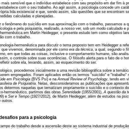
o mais sensível que o indivíduo estabelece com seu propósito em dar fim à pr
 estabelece com o seu trabalho. Ao agir assim, a psicologia concede um carát
rópria lida existencial e que, sendo assim, são questões que se encontram 
medidas calculadas e planejadas.
r o fenômeno do suicídio em sua aproximação com o trabalho, passamos a q
cologia e pela psiquiatria, realizado, a nosso ver, sob um modo calculado e 
hermenêutica em Martin Heidegger, o presente estudo tem como objetivo lanç
ão com o trabalho.
nologia-hermenêutica para discutir o tema proposto tem em Heidegger a refe
m que vivemos, denominada por ele como
era da técnica
, a qual, segundo o f
rno, em que todas as coisas, inclusive o comportamento humano, são anal
assim, o controle sobre suas ocorrências. O filósofo alerta para o fato de o 
refletir sobre ela, levando, assim, ao esquecimento do ser.
gico, procedemos inicialmente a uma revisão bibliográfica sobre a temática
 serem empregados. Foram aplicados então os termos "suicídio" e "trabalho" 
aúde em Psicologia
(BVS Psi) e na
Annual Review of Psychology
, tendo em v
asileira de Psiquiatria
. Nelas, desconsideramos as publicações que apresen
nos determos naquelas que tematizam propriamente o suicídio e o contexto do 
o-hermenêutico, partimos das obras
Serenidade
(1955/2001),
A questão da t
09) e
Ser e Tempo
(1927/2012), de Martin Heidegger, além de estudos na psic
 outros.
 desafios para a psicologia
 campo do trabalho desde a ascensão deste ao sistema industrial de produção