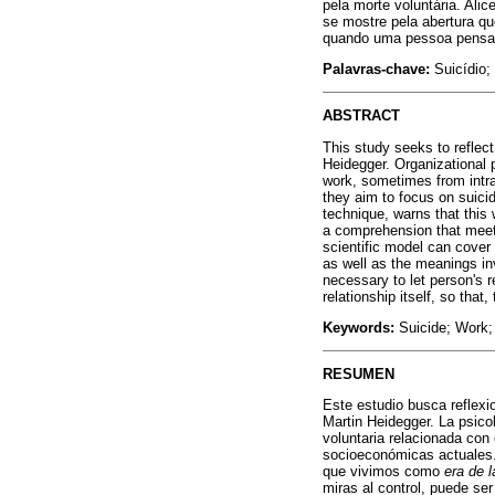
pela morte voluntária. Al
se mostre pela abertura qu
quando uma pessoa pensa e
Palavras-chave:
Suicídio;
ABSTRACT
This study seeks to reflec
Heidegger. Organizational p
work, sometimes from intra
they aim to focus on suicid
technique, warns that this 
a comprehension that meets
scientific model can cover 
as well as the meanings in
necessary to let person's r
relationship itself, so tha
Keywords:
Suicide; Work;
RESUMEN
Este estudio busca reflexi
Martin Heidegger. La psicol
voluntaria relacionada con
socioeconómicas actuales. 
que vivimos como
era de l
miras al control, puede se