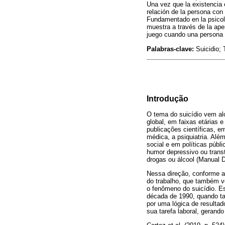
Una vez que la existencia 
relación de la persona con
Fundamentado en la psicolo
muestra a través de la ape
juego cuando una persona p
Palabras-clave:
Suicidio; 
Introdução
O tema do suicídio vem al
global, em faixas etárias
publicações científicas, e
médica, a psiquiatria. Alé
social e em políticas púb
humor depressivo ou trans
drogas ou álcool (Manual D
Nessa direção, conforme a
do trabalho, que também v
o fenômeno do suicídio. Es
década de 1990, quando t
por uma lógica de resultad
sua tarefa laboral, gerand