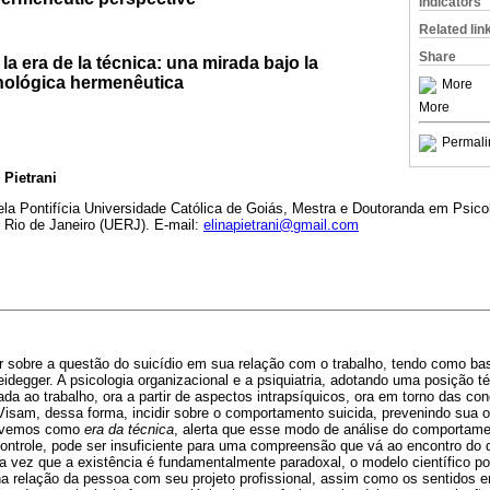
Indicators
Related lin
Share
 la era de la técnica: una mirada bajo la
nológica hermenêutica
More
More
Permali
 Pietrani
la Pontifícia Universidade Católica de Goiás, Mestra e Doutoranda em Psicol
 Rio de Janeiro (UERJ). E-mail:
elinapietrani@gmail.com
tir sobre a questão do suicídio em sua relação com o trabalho, tendo como b
degger. A psicologia organizacional e a psiquiatria, adotando uma posição té
nada ao trabalho, ora a partir de aspectos intrapsíquicos, ora em torno das 
isam, dessa forma, incidir sobre o comportamento suicida, prevenindo sua o
vivemos como
era da técnica
, alerta que esse modo de análise do comportam
controle, pode ser insuficiente para uma compreensão que vá ao encontro do
a vez que a existência é fundamentalmente paradoxal, o modelo científico po
na relação da pessoa com seu projeto profissional, assim como os sentidos 