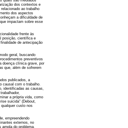
 os quais são mediados
carização dos contextos e
 relacionado ao trabalho
eamento dos aspectos
econheçam a dificuldade de
is que impactam sobre esse
ionalidade frente às
 posição, científica e
finalidade de antecipação
 modo geral, buscando
procedimentos preventivos
 doença clínica grave, por
as que, além de sofrerem
tudos publicados, a
o causal com o trabalho.
o, identificadas as causas,
trabalhador,
minar a própria vida, como
rise suicida" (Debout,
a qualquer custo nos
dade, empreendendo
minantes externos, no
s ampla do problema,