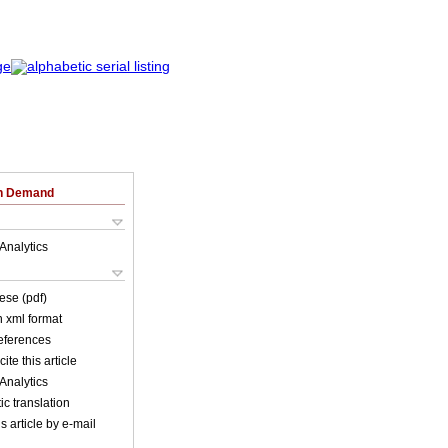
on Demand
Analytics
ese (pdf)
in xml format
references
ite this article
Analytics
c translation
s article by e-mail