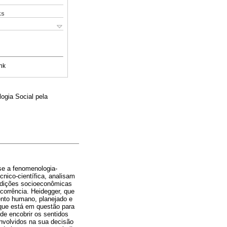
ks
nk
ogia Social pela
ase a fenomenologia-
cnico-científica, analisam
condições socioeconômicas
corrência. Heidegger, que
ento humano, planejado e
 que está em questão para
de encobrir os sentidos
envolvidos na sua decisão