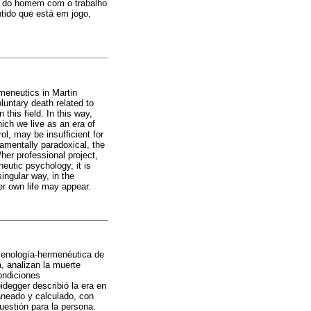
ão do homem com o trabalho
ntido que está em jogo,
meneutics in Martin
luntary death related to
his field. In this way,
ich we live as an era of
l, may be insufficient for
amentally paradoxical, the
her professional project,
eutic psychology, it is
singular way, in the
her own life may appear.
omenología-hermenéutica de
a, analizan la muerte
ondiciones
degger describió la era en
aneado y calculado, con
uestión para la persona.