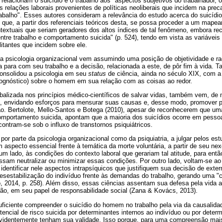
4) relacionam o suicídio e o trabalho aos "aspectos subjetivos do trabalhador,
s relações laborais provenientes de políticas neoliberais que incidem na pre
trabalho". Esses autores consideram a relevância do estudo acerca do suicídio
 que, a partir dos referenciais teóricos desta, se possa proceder a um map
ontextuais que seriam geradores dos altos índices de tal fenômeno, embora r
 entre trabalho e comportamento suicida" (p. 524), tendo em vista as variáve
itantes que incidem sobre ele.
 psicologia organizacional vem assumindo uma posição de objetividade e rac
para com seu trabalho e a decisão, relacionada a este, de pôr fim à vida. Tal
onsolidou a psicologia em seu
status
de ciência, ainda no século XIX, com a 
prognóstico) sobre o homem em sua relação com as coisas ao redor.
, balizada nos princípios médico-científicos de salvar vidas, também vem, de
da, envidando esforços para mensurar suas causas e, desse modo, promover 
ão. Bertolote, Mello-Santos e Botega (2010), apesar de reconhecerem que uma
mportamento suicida, apontam que a maioria dos suicídios ocorre em pesso
ontram-se sob o influxo de transtornos psiquiátricos.
por parte da psicologia organizacional como da psiquiatria, a julgar pelos es
specto essencial frente à temática da morte voluntária, a partir de seu nex
um lado, às condições do contexto laboral que gerariam tal atitude, para entã
am neutralizar ou minimizar essas condições. Por outro lado, voltam-se ao 
identificar nele aspectos intrapsíquicos que justifiquem sua decisão de exter
esestabilização do indivíduo frente às demandas do trabalho, gerando uma "c
, 2014, p. 258). Além disso, essas ciências assentam sua defesa pela vida 
ssão, em seu papel de responsabilidade social (Zana & Kovács, 2013).
suficiente compreender o suicídio do homem no trabalho pela via da causali
tencial de risco suicida por determinantes internos ao indivíduo ou por deter
evidentemente tenham sua validade. Isso porque, para uma compreensão mai