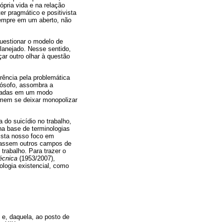
ópria vida e na relação
er pragmático e positivista
sempre em um aberto, não
uestionar o modelo de
planejado. Nesse sentido,
ar outro olhar à questão
rência pela problemática
ilósofo, assombra a
isadas em um modo
homem se deixar monopolizar
 do suicídio no trabalho,
na base de terminologias
ista nosso foco em
tassem outros campos de
trabalho. Para trazer o
écnica
(1953/2007),
ologia existencial, como
 e, daquela, ao posto de