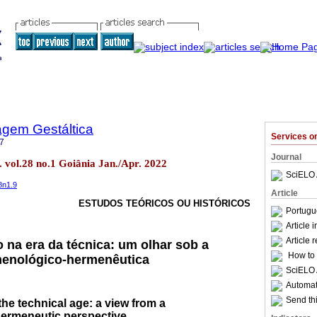
agem Gestáltica
Services 
7
Journal
 vol.28 no.1 Goiânia Jan./Apr. 2022
SciELO 
8n1.9
Article
ESTUDOS TEÓRICOS OU HISTÓRICOS
Portugu
Article 
Article 
o na era da técnica: um olhar sob a
How to c
menológico-hermenêutica
SciELO 
Automati
Send thi
the technical age: a view from a
ermeneutic perspective