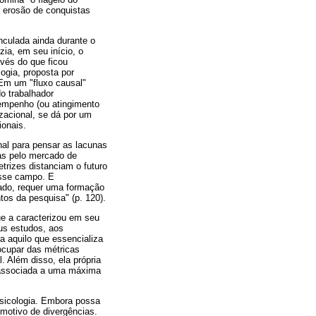
 erosão de conquistas
inculada ainda durante o
ia, em seu início, o
vés do que ficou
ogia, proposta por
Em um "fluxo causal"
o trabalhador
sempenho (ou atingimento
zacional, se dá por um
onais.
al para pensar as lacunas
as pelo mercado de
etrizes distanciam o futuro
esse campo. E
ado, requer uma formação
os da pesquisa" (p. 120).
ue a caracterizou em seu
us estudos, aos
 aquilo que essencializa
ocupar das métricas
. Além disso, ela própria
r associada a uma máxima
psicologia. Embora possa
motivo de divergências.