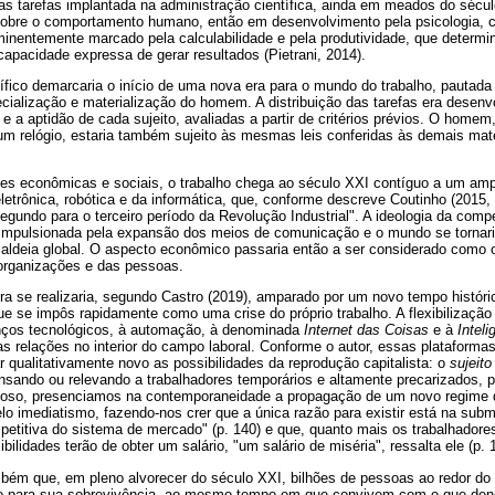
das tarefas implantada na administração científica, ainda em meados do sécu
obre o comportamento humano, então em desenvolvimento pela psicologia, 
inentemente marcado pela calculabilidade e pela produtividade, que determ
apacidade expressa de gerar resultados (Pietrani, 2014).
ífico demarcaria o início de uma nova era para o mundo do trabalho, pautada
cialização e materialização do homem. A distribuição das tarefas era desen
e a aptidão de cada sujeito, avaliadas a partir de critérios prévios. O home
um relógio, estaria também sujeito às mesmas leis conferidas às demais mat
es econômicas e sociais, o trabalho chega ao século XXI contíguo a um am
trônica, robótica e da informática, que, conforme descreve Coutinho (2015, 
egundo para o terceiro período da Revolução Industrial". A ideologia da compe
 impulsionada pela expansão dos meios de comunicação e o mundo se tornar
aldeia global. O aspecto econômico passaria então a ser considerado como o
organizações e das pessoas.
 se realizaria, segundo Castro (2019), amparado por um novo tempo histórico
e se impôs rapidamente como uma crise do próprio trabalho. A flexibilizaçã
nços tecnológicos, à automação, à denominada
Internet das Coisas
e à
Inteli
s relações no interior do campo laboral. Conforme o autor, essas plataformas
qualitativamente novo as possibilidades da reprodução capitalista: o
sujeit
ando ou relevando a trabalhadores temporários e altamente precarizados, par
ioso, presenciamos na contemporaneidade a propagação de um novo regime de
 pelo imediatismo, fazendo-nos crer que a única razão para existir está na sub
mpetitiva do sistema de mercado" (p. 140) e que, quanto mais os trabalhado
lidades terão de obter um salário, "um salário de miséria", ressalta ele (p. 
mbém que, em pleno alvorecer do século XXI, bilhões de pessoas ao redor 
ho para sua sobrevivência, ao mesmo tempo em que convivem com o que deno