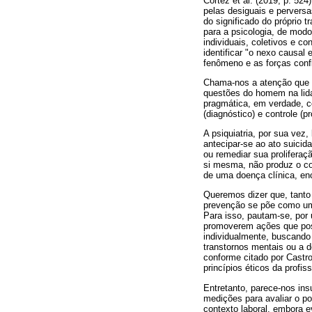
Cortez et al. (2019, p. 52
pelas desiguais e perversa
do significado do próprio 
para a psicologia, de modo
individuais, coletivos e c
identificar "o nexo causal
fenômeno e as forças confl
Chama-nos a atenção que a
questões do homem na lida 
pragmática, em verdade, c
(diagnóstico) e controle (
A psiquiatria, por sua vez
antecipar-se ao ato suici
ou remediar sua proliferaç
si mesma, não produz o co
de uma doença clínica, enc
Queremos dizer que, tanto 
prevenção se põe como um a
Para isso, pautam-se, por 
promoverem ações que poss
individualmente, buscando 
transtornos mentais ou a d
conforme citado por Castro
princípios éticos da profi
Entretanto, parece-nos in
medições para avaliar o po
contexto laboral, embora 