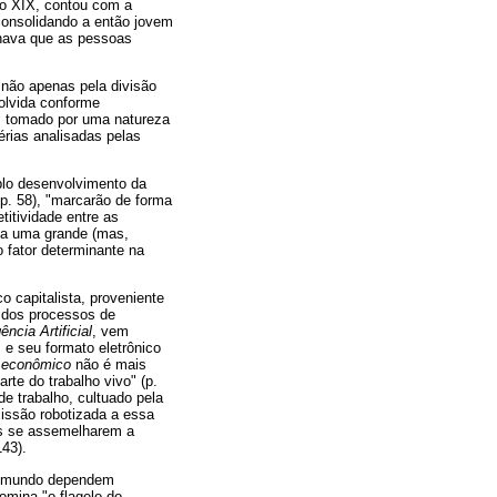
lo XIX, contou com a
consolidando a então jovem
inava que as pessoas
 não apenas pela divisão
volvida conforme
m, tomado por uma natureza
érias analisadas pelas
plo desenvolvimento da
p. 58), "marcarão de forma
titividade entre as
ia uma grande (mas,
 fator determinante na
 capitalista, proveniente
o dos processos de
gência Artificial
, vem
 e seu formato eletrônico
o econômico
não é mais
te do trabalho vivo" (p.
 trabalho, cultuado pela
missão robotizada a essa
res se assemelharem a
143).
do mundo dependem
mina "o flagelo do