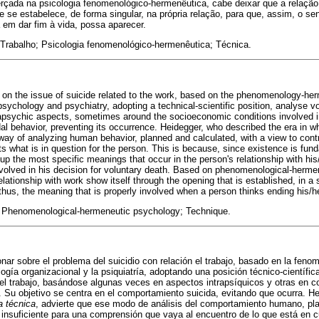
icerçada na psicologia fenomenológico-hermenêutica, cabe deixar que a relaç
e se estabelece, de forma singular, na própria relação, para que, assim, o se
m dar fim à vida, possa aparecer.
 Trabalho; Psicologia fenomenológico-hermenêutica; Técnica.
t on the issue of suicide related to the work, based on the phenomenology-her
sychology and psychiatry, adopting a technical-scientific position, analyse vo
psychic aspects, sometimes around the socioeconomic conditions involved in t
al behavior, preventing its occurrence. Heidegger, who described the era in wh
way of analyzing human behavior, planned and calculated, with a view to contro
 what is in question for the person. This is because, since existence is fund
up the most specific meanings that occur in the person's relationship with his/
volved in his decision for voluntary death. Based on phenomenological-hermen
elationship with work show itself through the opening that is established, in a 
t, thus, the meaning that is properly involved when a person thinks ending his/
 Phenomenological-hermeneutic psychology; Technique.
onar sobre el problema del suicidio con relación el trabajo, basado en la fen
ogía organizacional y la psiquiatría, adoptando una posición técnico-científic
 el trabajo, basándose algunas veces en aspectos intrapsíquicos y otras en c
Su objetivo se centra en el comportamiento suicida, evitando que ocurra. Hei
a técnica
, advierte que ese modo de análisis del comportamiento humano, pl
r insuficiente para una comprensión que vaya al encuentro de lo que está en c