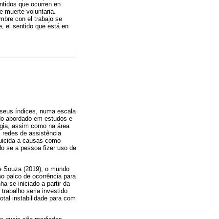
ntidos que ocurren en
e muerte voluntaria.
mbre con el trabajo se
e, el sentido que está en
 seus índices, numa escala
ido abordado em estudos e
ogia, assim como na área
m redes de assistência
suicida a causas como
o se a pessoa fizer uso de
 e Souza (2019), o mundo
o palco de ocorrência para
a se iniciado a partir da
trabalho seria investido
otal instabilidade para com