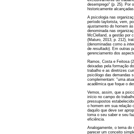
desemprego" (p. 25). Por 
historicamente alcançadas,
A psicologia nas organiza
período taylorista, vem, p
ajustamento do homem às d
denominada nas organizaçõ
McClelland, a gestão por 
(Maturo, 2013, p. 212), tr
(denominadas como a
int
de
resultado
). Em outras p
gerenciamento dos aspecto
Ramos, Costa e Feitosa (2
deixadas pela formação do
trabalho e as diretrizes cu
psicólogo das demandas s
complementam: "uma atuaç
acadêmica que foque o des
Vemos, assim, que a psicol
início no campo do trabal
pressupostos estabelecido
o homem em sua relação co
daquilo que deve ser aprop
toma o seu saber e seu fa
eficiência.
Analogamente, o tema do s
parecer um conceito simple