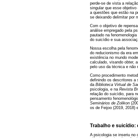
perde-se de vista a relaçã
singular que esse objetivo
a questões que estão na p
se deixando delimitar por 
Com o objetivo de repensa
análise empregado pela psi
pautado na fenomenologia 
do suicídio e sua associaç
Nossa escolha pela fenome
do reducionismo da era e
existência no mundo mode
calculado, visando obter, 
pelo uso da técnica e não 
Como procedimento metodoló
definindo os descritores a
da
Biblioteca Virtual de S
psicologia, e na
Revista Br
relação do suicídio, para 
pensamento fenomenológic
Seminários de Zolikon
(20
os de Feijoo (2019, 2018) e
Trabalho e suicídio:
A psicologia se inseriu no