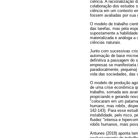
ciência. A racionalização 
colaboração dos estudos s
ciência em um contexto em
fossem avaliadas por sua c
O modelo de trabalho cient
das tarefas, mas pela espe
supostamente a habilidade 
materializada e análoga a 
ciências naturais.
Junto com sucessivas cris
automação de base microele
definitiva a passagem do s
empresas se manifestaria
paradoxalmente, pequena) 
vida das sociedades, das 
O modelo de produção agora
de uma crise econômica qu
trabalho, somada aos ava
propiciando e gerando nova
"colocaram em um patamar 
humano, mas robôs, dispens
142-143). Para esse estud
instabilidade, pelo risco,
fluidez "intensa e hiperco
robôs humanos, mais possibi
Antunes (2018) aponta ta
exclusivamente do trabal