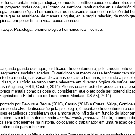
es fundamentalmente paradójica, el modelo científico puede encubrir otros se
 su proyecto profesional, así como los sentidos involucrados en su decisión d
gia fenomenológica-hermenéutica, es necesario saber que la relación del ho
rtura que se establece, de manera singular, en la propia relación, de modo qu
iensa em poner fin a la vida, puede aparecer.
Trabajo; Psicologia fenomenológica-hermenéutica; Técnica.
cançando grande destaque, justificado, frequentemente, pelo crescimento de
 e segmentos sociais variados. O vertiginoso aumento desse fenômeno tem s
m todo o mundo, nas várias disciplinas sociais e humanas, incluindo a psicol
m disso, o suicídio se tornou tema relevante em diversos órgãos de saúde, e
licas (Magliano, 2018; Castro, 2014). Alguns desses estudos associam o ato 
tornos mentais como psicose ou consideram que o ato pode ser potencializad
iagnóstico e Estatístico de Transtornos Mentais [DSM5], 2014).
pontado por Dejours e Bègue (2010), Castro (2014) e Cortez, Veiga, Gomide
em sendo alvo de discussão pela psicologia, é apontado frequentemente com
ses estudiosos consideram que a morte auto infligida em função do labor tenh
ambém teve início a denominada
reestruturação produtiva
. Nesta, o campo do 
os sem precedentes na história, colocando o trabalhador em uma relação de t
o sofrimento para o homem.