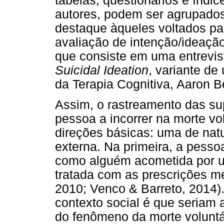
tabelas, questionários e índi
autores, podem ser agrupados
destaque àqueles voltados par
avaliação de intenção/ideaçã
que consiste em uma entrevis
Suicidal Ideation
, variante de
da Terapia Cognitiva, Aaron B
Assim, o rastreamento das s
pessoa a incorrer na morte vo
direções básicas: uma de natu
externa. Na primeira, a pessoa
como alguém acometida por u
tratada com as prescrições mé
2010; Venco & Barreto, 2014)
contexto social é que seriam
do fenômeno da morte voluntá