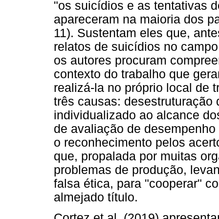
"os suicídios e as tentativas d
apareceram na maioria dos pa
11). Sustentam eles que, ant
relatos de suicídios no campo,
os autores procuram compreen
contexto do trabalho que gerar
realizá-la no próprio local d
três causas: desestruturação 
individualizado ao alcance do
de avaliação de desempenho 
o reconhecimento pelos acertos
que, propalada por muitas org
problemas de produção, levan
falsa ética, para "cooperar" 
almejado título.
Cortez et al. (2019) apresent