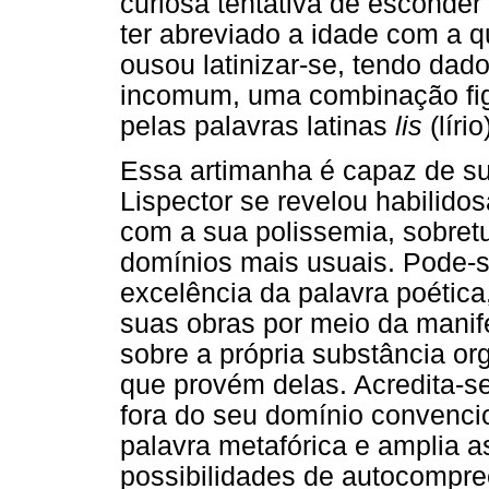
curiosa tentativa de esconder
ter abreviado a idade com a 
ousou latinizar-se, tendo dad
incomum, uma combinação figu
pelas palavras latinas
lis
(líri
Essa artimanha é capaz de su
Lispector se revelou habilido
com a sua polissemia, sobret
domínios mais usuais. Pode-s
excelência da palavra poética
suas obras por meio da manif
sobre a própria substância o
que provém delas. Acredita-se 
fora do seu domínio convencio
palavra metafórica e amplia 
possibilidades de autocompre