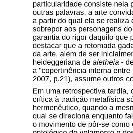
particularidade consiste nela
outras palavras, a arte convi
a partir do qual ela se realiza
sobrepor aos personagens do 
garantia do rigor daquilo que 
destacar que a retomada gad
da arte, além de ser inicialm
heideggeriana de
aletheia
- de
a "copertinência interna entr
2007, p.21), assume outros co
Em uma retrospectiva tardia,
crítica à tradição metafísica 
hermenêutico, quando a mesm
qual se direciona enquanto fa
o movimento de pôr-se como 
ontológico de velamento e de