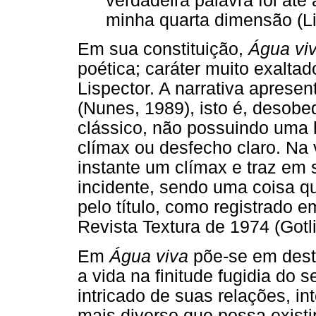
verdadeira palavra foi até
minha quarta dimensão (Lis
Em sua constituição,
Água vi
poética; caráter muito exaltad
Lispector. A narrativa apres
(Nunes, 1989), isto é, desob
clássico, não possuindo uma 
clímax ou desfecho claro. Na 
instante um clímax e traz em s
incidente, sendo uma coisa qu
pelo título, como registrado e
Revista Textura de 1974 (Gotl
Em
Água viva
põe-se em dest
a vida na finitude fugidia do 
intricado de suas relações, i
mais diverso que possa exist