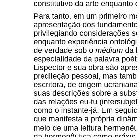
constitutivo da arte enquanto
Para tanto, em um primeiro m
apresentação dos fundamentos
privilegiando considerações s
enquanto experiência ontoló
de verdade sob o
médium
da 
especialidade da palavra poét
Lispector e sua obra são apr
predileção pessoal, mas tam
escritora, de origem ucraniana
suas descrições sobre a subst
das relações eu-tu (intersubj
como o instante-já. Em segui
que manifesta a própria dinâm
meio de uma leitura hermenêu
da hermenêutica como
práxis