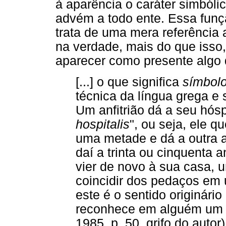
à aparência o caráter simból
advém a todo ente. Essa funç
trata de uma mera referência 
na verdade, mais do que isso
aparecer como presente algo q
[...] o que significa
símbol
técnica da língua grega e 
Um anfitrião dá a seu hó
hospitalis
", ou seja, ele 
uma metade e dá a outra 
daí a trinta ou cinquenta
vier de novo à sua casa, 
coincidir dos pedaços em 
este é o sentido originári
reconhece em alguém um 
1985, p. 50, grifo do autor)