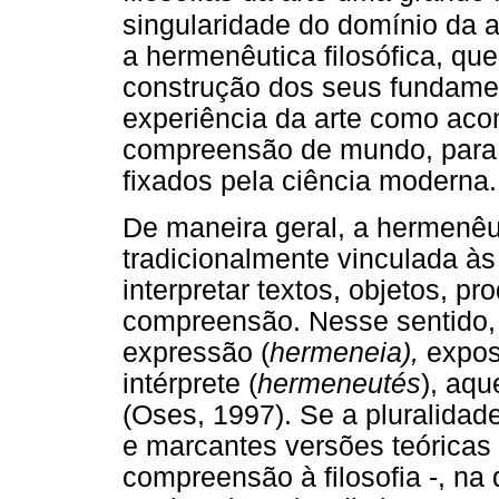
singularidade do domínio da a
a hermenêutica filosófica, qu
construção dos seus fundamen
experiência da arte como aco
compreensão de mundo, para 
fixados pela ciência moderna.
De maneira geral, a hermenêu
tradicionalmente vinculada às 
interpretar textos, objetos, p
compreensão. Nesse sentido, 
expressão (
hermeneia),
expos
intérprete (
hermeneutés
), aq
(Oses, 1997). Se a pluralidad
e marcantes versões teóricas
compreensão à filosofia -, na 