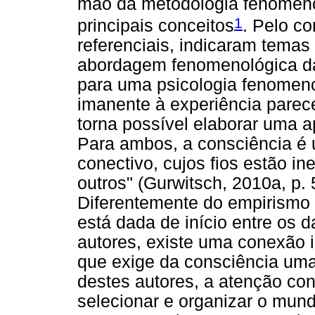
mão da metodologia fenomenol
1
principais conceitos
. Pelo co
referenciais, indicaram tema
abordagem fenomenológica da 
para uma psicologia fenomeno
imanente à experiência parece
torna possível elaborar uma 
Para ambos, a consciência é u
conectivo, cujos fios estão i
outros" (Gurwitsch, 2010a, p.
Diferentemente do empirismo 
está dada de início entre os 
autores, existe uma conexão 
que exige da consciência uma
destes autores, a atenção co
selecionar e organizar o mund