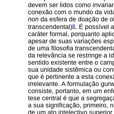
devem ser lidos como invarian
conexão com o mundo da vida
non
da esfera de doação de ob
6
transcendental)
. É possível 
caráter formal, porquanto apli
apesar de suas variações esp
de uma filosofia transcenden
da relevância se restringe a i
sentido existente entre o cam
sua unidade sistêmica ou contex
que é pertinente a esta conexã
irrelevante. A formulação gur
consiste, portanto, em um en
tese central é que a segregaç
a sua significação, primeiro,
de um ato intelectivo superi