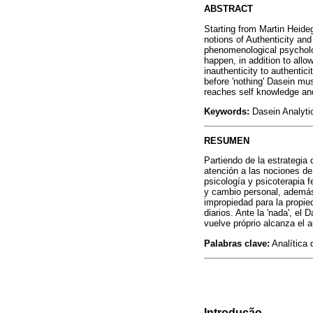
ABSTRACT
Starting from Martin Heide
notions of Authenticity and 
phenomenological psycholo
happen, in addition to allow
inauthenticity to authenti
before 'nothing' Dasein mu
reaches self knowledge and
Keywords:
Dasein Analytic
RESUMEN
Partiendo de la estrategia
atención a las nociones de
psicología y psicoterapia
y cambio personal, además d
impropiedad para la propie
diarios. Ante la 'nada', el
vuelve próprio alcanza el
Palabras clave:
Analítica 
Introdução