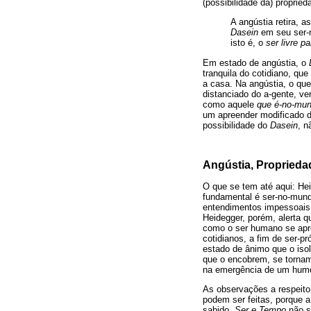
(possibilidade da) propried
A angústia retira, 
Dasein
em seu ser-n
isto é, o
ser livre p
Em estado de angústia, o
tranquila do cotidiano, q
a casa. Na angústia, o que
distanciado do a-gente, v
como aquele
que é-no-mu
um apreender modificado de
possibilidade do
Dasein
, n
Angústia, Propried
O que se tem até aqui: H
fundamental é ser-no-mun
entendimentos impessoais,
Heidegger, porém, alerta q
como o ser humano se aprop
cotidianos, a fim de ser-p
estado de ânimo que o iso
que o encobrem, se tornam 
na emergência de um humo
As observações a respeito
podem ser feitas, porque a
sabido,
Ser e Tempo
não s