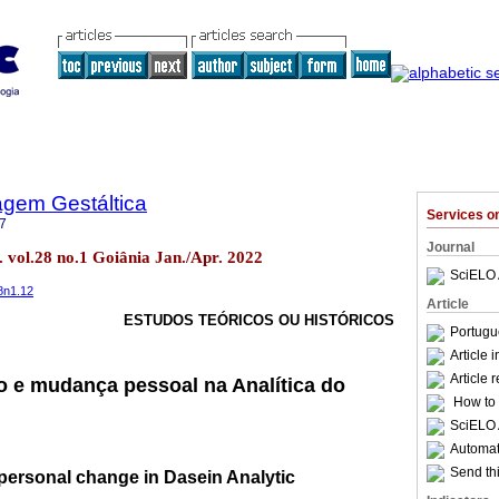
agem Gestáltica
Services 
7
Journal
 vol.28 no.1 Goiânia Jan./Apr. 2022
SciELO 
8n1.12
Article
ESTUDOS TEÓRICOS OU HISTÓRICOS
Portugu
Article 
Article 
 e mudança pessoal na Analítica do
How to c
SciELO 
Automati
Send thi
personal change in Dasein Analytic