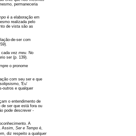
 mesmo, permaneceria
mpo
é a elaboração em
mesmo realizada pelo
to de vista são as
elação-de-ser com
59).
é cada vez
meu
. No
io ser (p. 139).
sempre o pronome
ação com seu ser e que
olipsismo, 'Eu'
-outros e qualquer
orçam o entendimento de
 de ser que está fora ou
não pode descrever -
oconhecimento. A
a. Assim,
Ser e Tempo
é,
em, diz respeito a qualquer