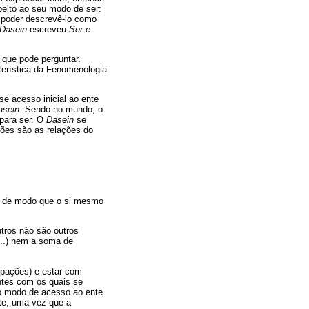
peito ao seu modo de ser:
e poder descrevê-lo como
Dasein
escreveu
Ser e
 que pode perguntar.
terística da Fenomenologia
se acesso inicial ao ente
asein
. Sendo-no-mundo, o
para ser. O
Dasein
se
ões são as relações do
.
, de modo que o si mesmo
utros não são outros
(...) nem a soma de
upações) e estar-com
ntes com os quais se
 o modo de acesso ao ente
te, uma vez que a