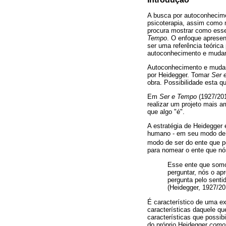
A busca por autoconhecim
psicoterapia, assim como m
procura mostrar como esse
Tempo
. O enfoque aprese
ser uma referência teórica
autoconhecimento e mudanç
Autoconhecimento e mudanç
por Heidegger. Tomar
Ser 
obra. Possibilidade esta q
Em
Ser e Tempo
(1927/20
realizar um projeto mais a
que algo "é".
A estratégia de Heidegger 
humano - em seu modo de se
modo de ser do ente que po
para nomear o ente que 
Esse ente que somos
perguntar, nós o a
pergunta pelo senti
(Heidegger, 1927/201
É característico de uma ex
características daquele q
características que possi
do próprio Heidegger
como