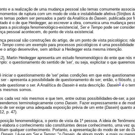
ento e a realização de uma mudança pessoal são temas comumente associad
omentos de ruptura com um modo de vida e instabilidade afetiva (Strijbos & 
s temas podem ser pensados a partir da Analítica do
Dasein
, publicada por
ntado é o de que Heidegger, ao escrever a obra, comunica uma mudança pes
 para a psicologia fenomenológico-existencial,
Ser e Tempo
pode ser conside
a pessoal acontecem, do ponto de vista existencial.
a pessoal são construções do artigo, de um ponto de vista psicológico; não
e Tempo
como um exemplo para processos psicológicos é uma possibilidad
ue o artigo desenvolve, sem atribuir a Heidegger esta mesma intenção.
12), Martin Heidegger apresenta um estudo fenomenológico do ente que nós
mplo: o questionamento do sentido de 'ser', ou seja, explicitar o que queremo
é iniciar o questionamento de 'ser' pelas condições em que este questionamen
r - apresenta a possibilidade de questionamento do ser; então, o filósofo, 
1
de questionar o ser. A Analítica do
Dasein
é esta descrição.
Dasein
é o ter
nós mesmos somos.
 cada vez nós mesmos e que tem, entre outras possibilidades-de-ser, a poss
preendemos terminologicamente como
Dasein
. Fazer expressamente e de mod
do de ser exige uma adequada exposição prévia de um ente (
Dasein
) quanto 
2, p. 47).
posição fenomenológica, o ponto de vista da 1ª pessoa. A ideia de 'fenômeno'
ue elabora o conhecimento são constituintes desse conhecimento, uma vez q
bilitam qualquer conhecimento. Portanto, a apresentação do modo de ser do
D
 Dasein
. Lê-se em
Ser e Tempo
: "o
Dasein
, de algum modo, e mais ou meno