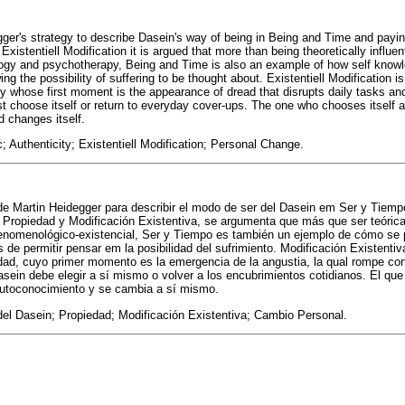
gger's strategy to describe Dasein's way of being in Being and Time and paying
Existentiell Modification it is argued that more than being theoretically influent
gy and psychotherapy, Being and Time is also an example of how self know
ing the possibility of suffering to be thought about. Existentiell Modification is
city whose first moment is the appearance of dread that disrupts daily tasks a
st choose itself or return to everyday cover-ups. The one who chooses itself
 changes itself.
; Authenticity; Existentiell Modification; Personal Change.
 de Martin Heidegger para describir el modo de ser del Dasein em Ser y Tiemp
 Propiedad y Modificación Existentiva, se argumenta que más que ser teórica
 fenomenológico-existencial, Ser y Tiempo es también un ejemplo de cómo se
e permitir pensar em la posibilidad del sufrimiento. Modificación Existentiva
dad, cuyo primer momento es la emergencia de la angustia, la qual rompe con
 Dasein debe elegir a sí mismo o volver a los encubrimientos cotidianos. El qu
 autoconocimiento y se cambia a sí mismo.
del Dasein; Propiedad; Modificación Existentiva; Cambio Personal.