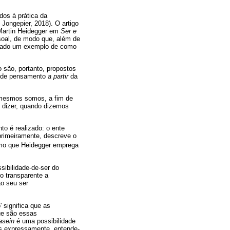
os à prática da
Jongepier, 2018). O artigo
 Martin Heidegger em
Ser e
soal, de modo que, além de
rado um exemplo de como
 são, portanto, propostos
e de pensamento
a partir
da
 mesmos somos, a fim de
s dizer, quando dizemos
to é realizado: o ente
primeiramente, descreve o
mo que Heidegger emprega
ibilidade-de-ser do
o transparente a
ao seu ser
 significa que as
ue são essas
asein
é uma possibilidade
s expressamente, entende-