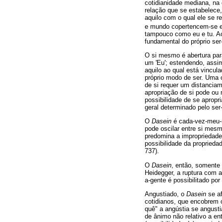
cotidianidade mediana, na
relação que se estabelece
aquilo com o qual ele se 
e mundo copertencem-se e
tampouco como eu e tu. Ao
fundamental do próprio ser
O si mesmo é abertura par
um 'Eu'; estendendo, assi
aquilo ao qual está vincul
próprio modo de ser. Uma 
de si requer um distancia
apropriação de si pode ou 
possibilidade de se apropri
geral determinado pelo ser
O
Dasein
é cada-vez-meu-n
pode oscilar entre si mes
predomina a impropriedade
possibilidade da proprieda
737).
O
Dasein
, então, somente 
Heidegger, a ruptura com a
a-gente é possibilitado po
Angustiado, o
Dasein
se af
cotidianos, que encobrem
quê" a angústia se angust
de ânimo não relativo a en