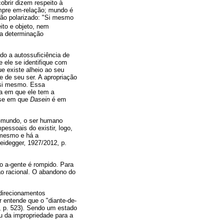
brir dizem respeito à
pre em-relação; mundo é
ão polarizado: "Si mesmo
ito e objeto, nem
 a determinação
do a autossuficiência de
e ele se identifique com
ue existe alheio ao seu
 de seu ser. A apropriação
 si mesmo. Essa
da em que ele tem a
m-se em que
Dasein
é em
o-mundo, o ser humano
essoais do existir, logo,
 mesmo e há a
Heidegger, 1927/2012, p.
o a-gente é rompido. Para
ão racional. O abandono do
 direcionamentos
 entende que o "diante-de-
, p. 523). Sendo um estado
 da impropriedade para a