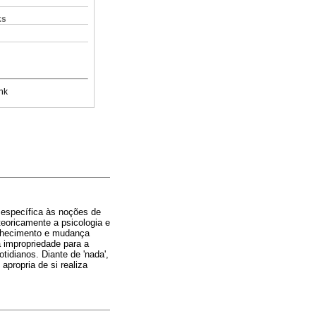
ks
nk
 específica às noções de
teoricamente a psicologia e
onhecimento e mudança
a impropriedade para a
tidianos. Diante de 'nada',
propria de si realiza