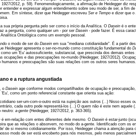
, 1927/2012, p. 59). Fenomenologicamente, a afirmação de Heidegger diz res
der entender e expressar algum entendimento sobre seu modo de ser, a fim d
omem. Em síntese, dizer que Heidegger escreveu
Ser e Tempo
e dizer que o
oisa.
 sua própria pergunta pelo ser como o início da Analítica. O
Dasein
é o ente
faz a pergunta, como qualquer um - por ser
Dasein
- pode fazer. É essa carac
 Analítica Ontológica como um exemplo pessoal.
tando o modo de ser do
Dasein
em sua "mediana cotidianidade". É a partir des
 Heidegger apresenta o ser-no-mundo como constituição fundamental do
D
como um 'Eu' autossuficiente, substancial, que prescinda dos demais entes 
das ocupações e das preocupações no-mundo (Heidegger, 1927/2012). Ocupaç
 humanos e preocupações são suas relações com os outros seres humanos
ano e a ruptura angustiada
, o
Dasein
age conforme modos compartilhados de ocupação e preocupação
'Eu', como um ponto referencial constante que orienta sua ação:
cotidiano ser-um-com-o-outro está na
sujeição
aos outros (...) Nisso esses o
ontrário, cada outro pode representá-los (...) O quem não é este nem aquele 
o neutro:
a-gente
(Heidegger, 1927/2012, p. 363-365).
n
é em-relação com entes diferentes dele mesmo. O
Dasein
é estar-junto (oc
eira que as relações o absorvem, no modo do a-gente. Identificado com os e
de' de si mesmo cotidianamente. Por isso, Heidegger chama a atenção para
sso modo de ser está encoberto para nós mesmos, pelo menos parcialmen