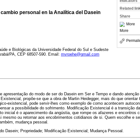
Indicators
Related lin
cambio personal en la Analítica del Dasein
Share
More
More
Permali
aúde e Biológicas da Universidade Federal do Sul e Sudeste
rabá/PA, CEP 68507-590. Email:
mvroehe@gmail.com
 de apresentação do modo de ser do Dasein em Ser e Tempo e dando atenção
Existencial, propõe-se que a obra de Martin Heidegger, mais do que orientar 
ógico-existencial, pode servir-lhes como exemplo de como acontecem autoc
pensar a possibilidade do sofrimento. Modificação Existencial é a transição d
nto inicial é o aparecimento da angústia, que rompe os afazeres e encontros co
i mesmo ou retornar aos encobrimentos cotidianos de si. Quem escolhe e se a
também, mudança pessoal.
 do Dasein; Propriedade; Modificação Existencial; Mudança Pessoal.