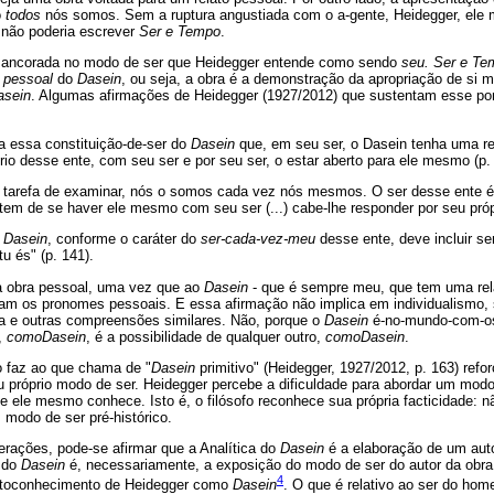
o
todos
nós somos. Sem a ruptura angustiada com o a-gente, Heidegger, ele
e não poderia escrever
Ser e Tempo
.
 ancorada no modo de ser que Heidegger entende como sendo
seu. Ser e Te
e
pessoal
do
Dasein
, ou seja, a obra é a demonstração da apropriação de si 
asein
. Algumas afirmações de Heidegger (1927/2012) que sustentam esse pon
a essa constituição-de-ser do
Dasein
que, em seu ser, o Dasein tenha uma r
prio desse ente, com seu ser e por seu ser, o estar aberto para ele mesmo (p. 
 tarefa de examinar, nós o somos cada vez nós mesmos. O ser desse ente 
 tem de se haver ele mesmo com seu ser (...) cabe-lhe responder por seu própr
o
Dasein
, conforme o caráter do
ser-cada-vez-meu
desse ente, deve incluir 
tu és" (p. 141).
a obra pessoal, uma vez que ao
Dasein
- que é sempre meu, que tem uma rel
cam os pronomes pessoais. E essa afirmação não implica em individualismo, s
ica e outras compreensões similares. Não, porque o
Dasein
é-no-mundo-com-os
,
comoDasein
, é a possibilidade de qualquer outro,
comoDasein
.
o faz ao que chama de "
Dasein
primitivo" (Heidegger, 1927/2012, p. 163) ref
u próprio modo de ser. Heidegger percebe a dificuldade para abordar um modo
que ele mesmo conhece. Isto é, o filósofo reconhece sua própria facticidade: 
modo de ser pré-histórico.
erações, pode-se afirmar que a Analítica do
Dasein
é a elaboração de um aut
 do
Dasein
é, necessariamente, a exposição do modo de ser do autor da obr
4
utoconhecimento de Heidegger como
Dasein
. O que é relativo ao ser do hom