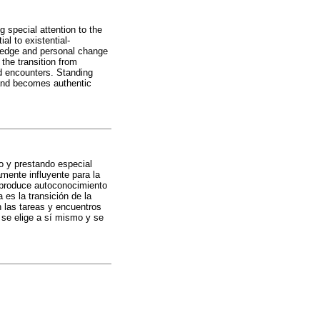
 special attention to the
ial to existential-
ledge and personal change
 the transition from
nd encounters. Standing
 and becomes authentic
o y prestando especial
mente influyente para la
 produce autoconocimiento
 es la transición de la
 las tareas y encuentros
e se elige a sí mismo y se