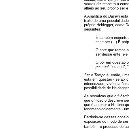
somos
diz respeito a com
alheio ao seu próprio ser 
A Analítica do
Dasein
está
texto de uma possibilidad
próprio Heidegger,
como D
seguintes:
É também inerente 
esse ser (...) É pró
O ente que temos a
ser desse ente, ele
O por em questão 
pessoal
: "eu sou", "
Ser e Tempo
é, então, um
está em questão - se apli
interiorizado, vivência ún
possibilidade de Heidegger
As ressalvas que o filósof
que o filósofo descreve se
que é anterior à História 
fenomenologicamente - um 
Partindo-se dessas consid
exposição do modo de ser
também, o processo de a