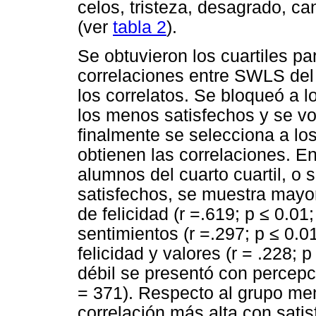
celos, tristeza, desagrado, ca
(ver
tabla 2
).
Se obtuvieron los cuartiles p
correlaciones entre SWLS del 
los correlatos. Se bloqueó a l
los menos satisfechos y se vol
finalmente se selecciona a lo
obtienen las correlaciones. E
alumnos del cuarto cuartil, o
satisfechos, se muestra mayor
de felicidad (r =.619; p
≤
0.01;
sentimientos (r =.297; p
≤
0.01
felicidad y valores (r = .228; 
débil se presentó con percepció
= 371). Respecto al grupo meno
correlación más alta con satis