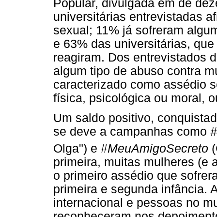
Popular, divulgada em de de
universitárias entrevistadas a
sexual; 11% já sofreram algum
e 63% das universitárias, que
reagiram. Dos entrevistados 
algum tipo de abuso contra m
caracterizado como assédio se
física, psicológica ou moral, 
Um saldo positivo, conquista
se deve a campanhas como
#
Olga") e #
MeuAmigoSecreto
primeira, muitas mulheres (e
o primeiro assédio que sofrer
primeira e segunda infância.
internacional e pessoas no mu
reconheceram nos depoiment