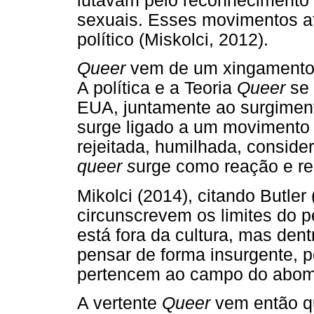
lutavam pelo reconhecimento 
sexuais. Esses movimentos a
político (Miskolci, 2012).
Queer
vem de um xingamento, 
A política e a Teoria
Queer
se
EUA, juntamente ao surgimen
surge ligado a um movimento 
rejeitada, humilhada, conside
queer s
urge como reação e res
Mikolci (2014), citando Butler
circunscrevem os limites do 
está fora da cultura, mas den
pensar de forma insurgente, 
pertencem ao campo do abomi
A vertente
Queer
vem então qu