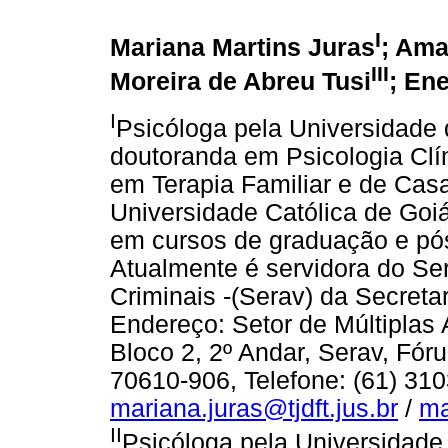
I
Mariana Martins Juras
; Ama
III
Moreira de Abreu Tusi
; En
I
Psicóloga pela Universidade 
doutoranda em Psicologia Clín
em Terapia Familiar e de Casai
Universidade Católica de Go
em cursos de graduação e pós
Atualmente é servidora do Se
Criminais -(Serav) da Secreta
Endereço: Setor de Múltiplas A
Bloco 2, 2º Andar, Serav, Fó
70610-906, Telefone: (61) 310
mariana.juras@tjdft.jus.br
/
ma
II
Psicóloga pela Universidade d